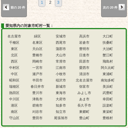
1
2
3
前の 20 件
次の 20 件
愛知県内の対象市町村一覧：
名古屋市
緑区
安城市
高浜市
大口町
千種区
名東区
西尾市
岩倉市
扶桑町
東区
天白区
蒲郡市
豊明市
大治町
北区
豊橋市
犬山市
日進市
蟹江町
西区
岡崎市
常滑市
田原市
飛島村
中村区
一宮市
江南市
愛西市
阿久比町
中区
瀬戸市
小牧市
清須市
東浦町
昭和区
半田市
稲沢市
北名古屋市
南知多町
瑞穂区
春日井市
新城市
弥富市
美浜町
熱田区
豊川市
東海市
みよし市
武豊町
中川区
津島市
大府市
あま市
幸田町
港区
碧南市
知多市
長久手市
設楽町
南区
刈谷市
知立市
東郷町
東栄町
守山区
豊田市
尾張旭市
豊山町
豊根村