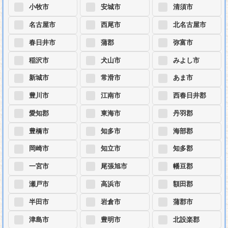
小牧市
安城市
清須市
名古屋市
西尾市
北名古屋市
春日井市
蒲郡
弥富市
稲沢市
犬山市
みよし市
新城市
常滑市
あま市
豊川市
江南市
西春日井郡
愛知郡
東海市
丹羽郡
豊橋市
知多市
海部郡
岡崎市
知立市
知多郡
一宮市
尾張旭市
幡豆郡
瀬戸市
高浜市
額田郡
半田市
岩倉市
蒲郡市
津島市
豊明市
北設楽郡