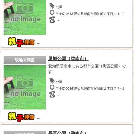
公園
〒447-0813 愛知県碧南市雨池町２丁目１４−２
－
－
尾城公園（碧南市）
現地未調査
愛知県碧南市にある都市公園（街区公園）で
す。
公園
〒447-0036 愛知県碧南市尾城町２丁目７７−３
－
－
長冨公園（碧南市）