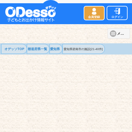
会員登録
ログイン
メニュー
オデッソTOP
都道府県一覧
愛知県
愛知県碧南市の
施設
[21-40件]