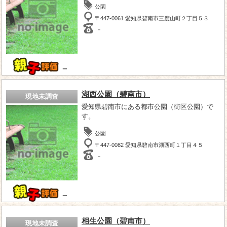
公園
〒447-0061 愛知県碧南市三度山町２丁目５３
－
－
湖西公園（碧南市）
現地未調査
愛知県碧南市にある都市公園（街区公園）で
す。
公園
〒447-0082 愛知県碧南市湖西町１丁目４５
－
－
相生公園（碧南市）
現地未調査