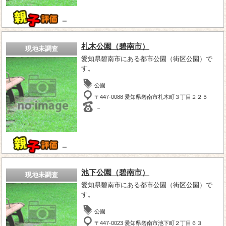
－
札木公園（碧南市）
現地未調査
愛知県碧南市にある都市公園（街区公園）で
す。
公園
〒447-0088 愛知県碧南市札木町３丁目２２５
－
－
池下公園（碧南市）
現地未調査
愛知県碧南市にある都市公園（街区公園）で
す。
公園
〒447-0023 愛知県碧南市池下町２丁目６３