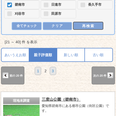
碧南市
日進市
長久手市
刈谷市
田原市
再検索
全てチェック
クリア
[21 ～ 40] 件 を表示
あいうえお順
親子評価順
新しい順
古い順
1
2
3
前の 20 件
次の 20 件
三度山公園（碧南市）
現地未調査
愛知県碧南市にある都市公園（街区公園）で
す。