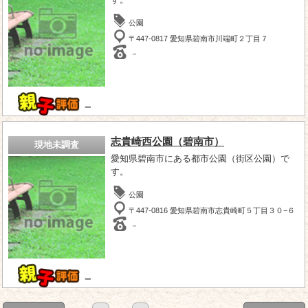
公園
〒447-0817 愛知県碧南市川端町２丁目７
－
－
志貴崎西公園（碧南市）
現地未調査
愛知県碧南市にある都市公園（街区公園）で
す。
公園
〒447-0816 愛知県碧南市志貴崎町５丁目３０−６
－
－