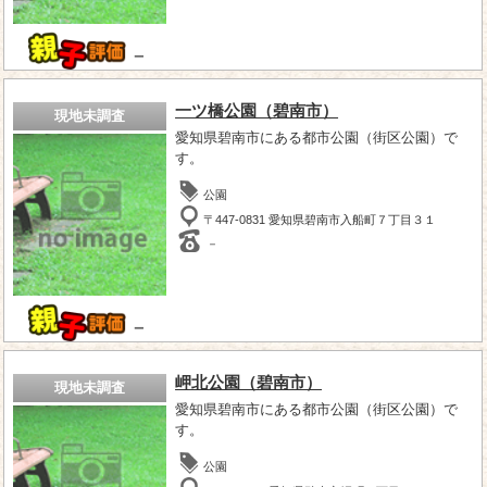
－
一ツ橋公園（碧南市）
現地未調査
愛知県碧南市にある都市公園（街区公園）で
す。
公園
〒447-0831 愛知県碧南市入船町７丁目３１
－
－
岬北公園（碧南市）
現地未調査
愛知県碧南市にある都市公園（街区公園）で
す。
公園