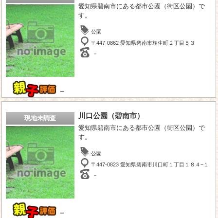
愛知県碧南市にある都市公園（街区公園）で
す。
公園
〒447-0862 愛知県碧南市相生町２丁目５３
－
－
川口公園（碧南市）
現地未調査
愛知県碧南市にある都市公園（街区公園）で
す。
公園
〒447-0823 愛知県碧南市川口町１丁目１８４−１
－
－