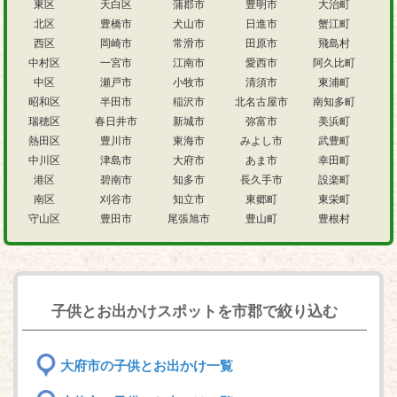
東区
天白区
蒲郡市
豊明市
大治町
北区
豊橋市
犬山市
日進市
蟹江町
西区
岡崎市
常滑市
田原市
飛島村
中村区
一宮市
江南市
愛西市
阿久比町
中区
瀬戸市
小牧市
清須市
東浦町
昭和区
半田市
稲沢市
北名古屋市
南知多町
瑞穂区
春日井市
新城市
弥富市
美浜町
熱田区
豊川市
東海市
みよし市
武豊町
中川区
津島市
大府市
あま市
幸田町
港区
碧南市
知多市
長久手市
設楽町
南区
刈谷市
知立市
東郷町
東栄町
守山区
豊田市
尾張旭市
豊山町
豊根村
子供とお出かけスポットを市郡で絞り込む
大府市の子供とお出かけ一覧