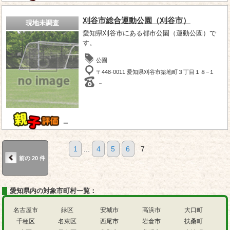
刈谷市総合運動公園（刈谷市）
現地未調査
愛知県刈谷市にある都市公園（運動公園）で
す。
公園
〒448-0011 愛知県刈谷市築地町３丁目１８−１
－
－
1
...
4
5
6
7
前の 20 件
愛知県内の対象市町村一覧：
名古屋市
緑区
安城市
高浜市
大口町
千種区
名東区
西尾市
岩倉市
扶桑町