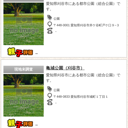
愛知県刈谷市にある都市公園（総合公園）で
す。
公園
〒448-0001 愛知県刈谷市井ケ谷町戸ケ口９−３
－
－
亀城公園（刈谷市）
現地未調査
愛知県刈谷市にある都市公園（総合公園）で
す。
公園
〒448-0833 愛知県刈谷市城町１丁目１
－
－