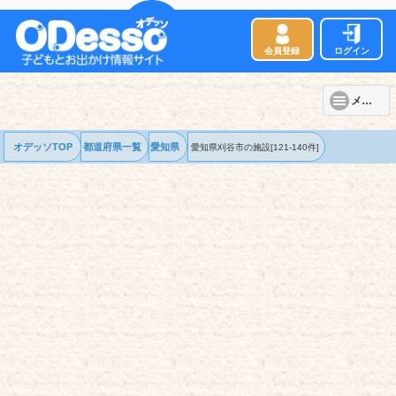
会員登録
ログイン
メニュー
オデッソTOP
都道府県一覧
愛知県
愛知県刈谷市の
施設
[121-140件]