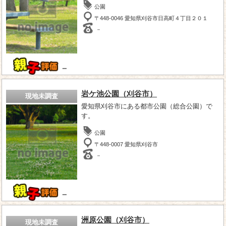
公園
〒448-0046 愛知県刈谷市日高町４丁目２０１
－
－
岩ケ池公園（刈谷市）
現地未調査
愛知県刈谷市にある都市公園（総合公園）で
す。
公園
〒448-0007 愛知県刈谷市
－
－
洲原公園（刈谷市）
現地未調査