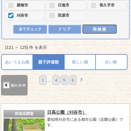
碧南市
日進市
長久手市
刈谷市
田原市
再検索
全てチェック
クリア
[121 ～ 125] 件 を表示
あいうえお順
親子評価順
新しい順
古い順
1
...
4
5
6
7
前の 20 件
日高公園（刈谷市）
現地未調査
愛知県刈谷市にある都市公園（近隣公園）で
す。