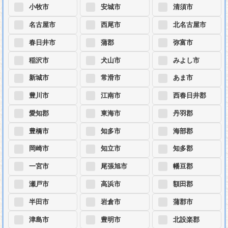
小牧市
安城市
清須市
名古屋市
西尾市
北名古屋市
春日井市
蒲郡
弥富市
稲沢市
犬山市
みよし市
新城市
常滑市
あま市
豊川市
江南市
西春日井郡
愛知郡
東海市
丹羽郡
豊橋市
知多市
海部郡
岡崎市
知立市
知多郡
一宮市
尾張旭市
幡豆郡
瀬戸市
高浜市
額田郡
半田市
岩倉市
蒲郡市
津島市
豊明市
北設楽郡