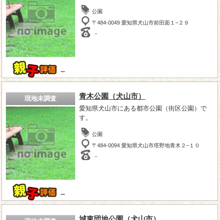
公園
〒484-0049 愛知県犬山市前田面１−２９
－
－
青木公園（犬山市）
現地未調査
愛知県犬山市にある都市公園（街区公園）で
す。
公園
〒484-0094 愛知県犬山市塔野地青木２−１０
－
－
城東団地公園（犬山市）