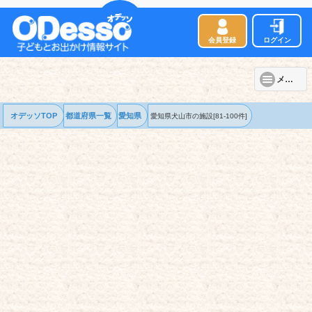
会員登録
ログイン
メニュー
オデッソTOP
都道府県一覧
愛知県
愛知県犬山市の
施設
[81-100件]