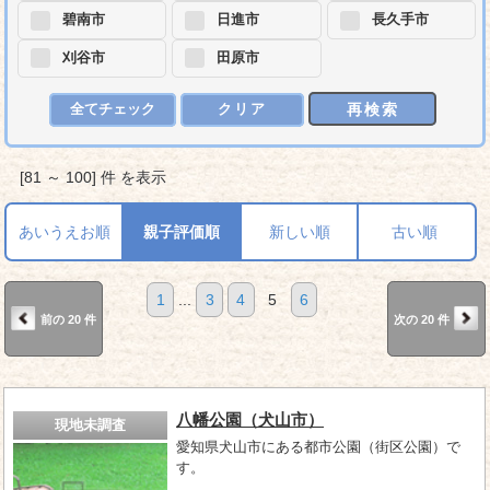
碧南市
日進市
長久手市
刈谷市
田原市
再検索
全てチェック
クリア
[81 ～ 100] 件 を表示
あいうえお順
親子評価順
新しい順
古い順
1
...
3
4
5
6
前の 20 件
次の 20 件
八幡公園（犬山市）
現地未調査
愛知県犬山市にある都市公園（街区公園）で
す。