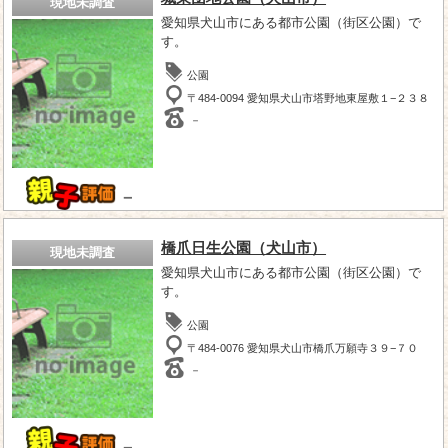
現地未調査
愛知県犬山市にある都市公園（街区公園）で
す。
公園
〒484-0094 愛知県犬山市塔野地東屋敷１−２３８
－
－
橋爪日生公園（犬山市）
現地未調査
愛知県犬山市にある都市公園（街区公園）で
す。
公園
〒484-0076 愛知県犬山市橋爪万願寺３９−７０
－
－