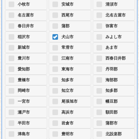
小牧市
安城市
清須市
名古屋市
西尾市
北名古屋市
春日井市
蒲郡
弥富市
稲沢市
犬山市
みよし市
新城市
常滑市
あま市
豊川市
江南市
西春日井郡
愛知郡
東海市
丹羽郡
豊橋市
知多市
海部郡
岡崎市
知立市
知多郡
一宮市
尾張旭市
幡豆郡
瀬戸市
高浜市
額田郡
半田市
岩倉市
蒲郡市
津島市
豊明市
北設楽郡