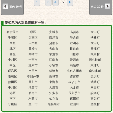
1
...
3
4
5
6
前の 20 件
次の 20 件
愛知県内の対象市町村一覧：
名古屋市
緑区
安城市
高浜市
大口町
千種区
名東区
西尾市
岩倉市
扶桑町
東区
天白区
蒲郡市
豊明市
大治町
北区
豊橋市
犬山市
日進市
蟹江町
西区
岡崎市
常滑市
田原市
飛島村
中村区
一宮市
江南市
愛西市
阿久比町
中区
瀬戸市
小牧市
清須市
東浦町
昭和区
半田市
稲沢市
北名古屋市
南知多町
瑞穂区
春日井市
新城市
弥富市
美浜町
熱田区
豊川市
東海市
みよし市
武豊町
中川区
津島市
大府市
あま市
幸田町
港区
碧南市
知多市
長久手市
設楽町
南区
刈谷市
知立市
東郷町
東栄町
守山区
豊田市
尾張旭市
豊山町
豊根村