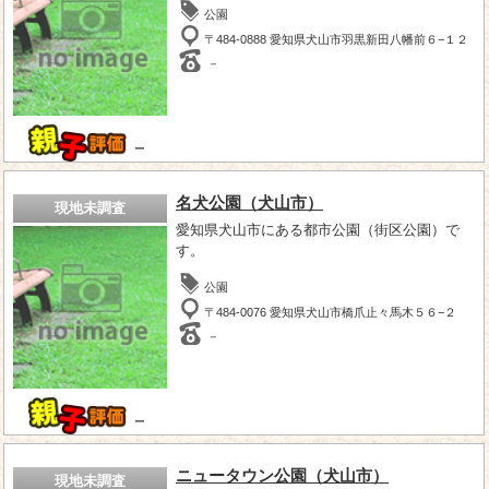
公園
〒484-0888 愛知県犬山市羽黒新田八幡前６−１２
－
－
名犬公園（犬山市）
現地未調査
愛知県犬山市にある都市公園（街区公園）で
す。
公園
〒484-0076 愛知県犬山市橋爪止々馬木５６−２
－
－
ニュータウン公園（犬山市）
現地未調査