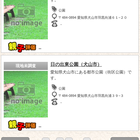
公園
〒484-0894 愛知県犬山市羽黒向浦６１−２０
－
－
日の出東公園（犬山市）
現地未調査
愛知県犬山市にある都市公園（街区公園）で
す。
公園
〒484-0894 愛知県犬山市羽黒向浦３９−３
－
－