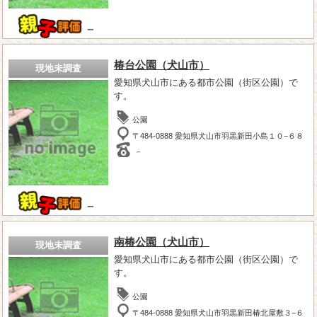
－
椿台公園（犬山市）
現地未調査
愛知県犬山市にある都市公園（街区公園）で
す。
公園
〒484-0888 愛知県犬山市羽黒新田小島１０−６８
－
－
南椿公園（犬山市）
現地未調査
愛知県犬山市にある都市公園（街区公園）で
す。
公園
〒484-0888 愛知県犬山市羽黒新田椿北屋敷３−６