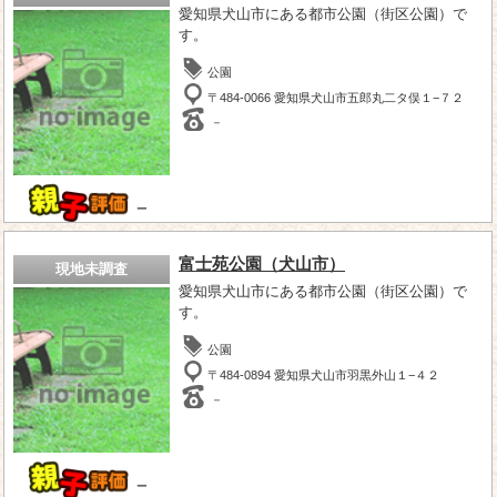
愛知県犬山市にある都市公園（街区公園）で
す。
公園
〒484-0066 愛知県犬山市五郎丸二タ俣１−７２
－
－
富士苑公園（犬山市）
現地未調査
愛知県犬山市にある都市公園（街区公園）で
す。
公園
〒484-0894 愛知県犬山市羽黒外山１−４２
－
－