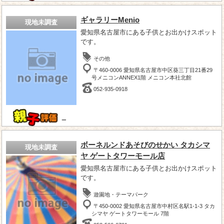
ギャラリーMenio
現地未調査
愛知県名古屋市にある子供とお出かけスポット
です。
その他
〒460-0006 愛知県名古屋市中区葵三丁目21番29
号メニコンANNEX1階 メニコン本社北館
052-935-0918
－
ボーネルンドあそびのせかい タカシマ
現地未調査
ヤ ゲートタワーモール店
愛知県名古屋市にある子供とお出かけスポット
です。
遊園地・テーマパーク
〒450-0002 愛知県名古屋市中村区名駅1-1-3 タカ
シマヤ ゲートタワーモール 7階