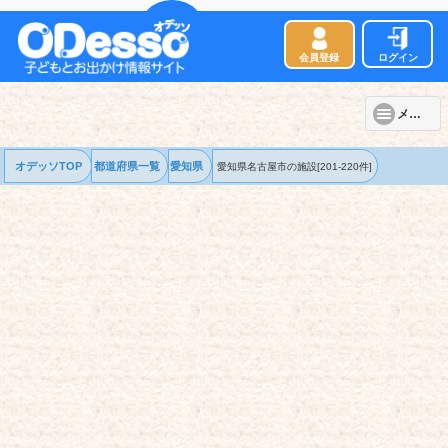
会員登録
ログイン
メニュー
オデッソTOP
都道府県一覧
愛知県
愛知県名古屋市の
施設
[201-220件]