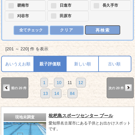
碧南市
日進市
長久手市
刈谷市
田原市
再検索
全てチェック
クリア
[201 ～ 220] 件 を表示
あいうえお順
親子評価順
新しい順
古い順
1
...
10
11
12
前の 20 件
次の 20 件
13
14
...
84
枇杷島スポーツセンター プール
現地未調査
愛知県名古屋市にある子供とお出かけスポット
です。