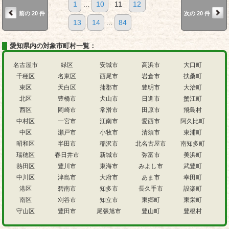
1
...
10
11
12
前の 20 件
次の 20 件
13
14
...
84
愛知県内の対象市町村一覧：
名古屋市
緑区
安城市
高浜市
大口町
千種区
名東区
西尾市
岩倉市
扶桑町
東区
天白区
蒲郡市
豊明市
大治町
北区
豊橋市
犬山市
日進市
蟹江町
西区
岡崎市
常滑市
田原市
飛島村
中村区
一宮市
江南市
愛西市
阿久比町
中区
瀬戸市
小牧市
清須市
東浦町
昭和区
半田市
稲沢市
北名古屋市
南知多町
瑞穂区
春日井市
新城市
弥富市
美浜町
熱田区
豊川市
東海市
みよし市
武豊町
中川区
津島市
大府市
あま市
幸田町
港区
碧南市
知多市
長久手市
設楽町
南区
刈谷市
知立市
東郷町
東栄町
守山区
豊田市
尾張旭市
豊山町
豊根村