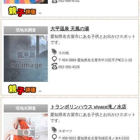
052-566-6701
－
大平温泉 天風の湯
現地未調査
愛知県名古屋市にある子供とお出かけスポット
です。
その他
〒454-0864 愛知県名古屋市中川区平戸町2-1-10
052-355-4126
－
トランポリンハウス vivace滝ノ水店
現地未調査
愛知県名古屋市にある子供とお出かけスポット
です。
スポーツ
〒458-0021 愛知県名古屋市緑区滝ノ水4-2102