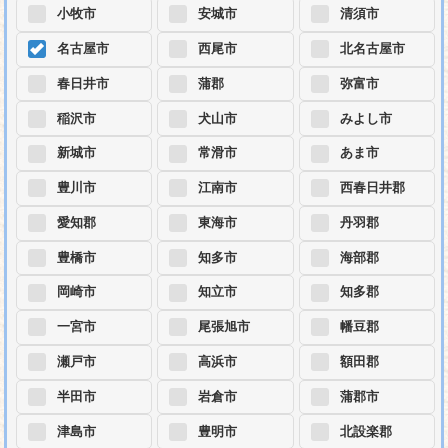
小牧市
安城市
清須市
名古屋市
西尾市
北名古屋市
春日井市
蒲郡
弥富市
稲沢市
犬山市
みよし市
新城市
常滑市
あま市
豊川市
江南市
西春日井郡
愛知郡
東海市
丹羽郡
豊橋市
知多市
海部郡
岡崎市
知立市
知多郡
一宮市
尾張旭市
幡豆郡
瀬戸市
高浜市
額田郡
半田市
岩倉市
蒲郡市
津島市
豊明市
北設楽郡