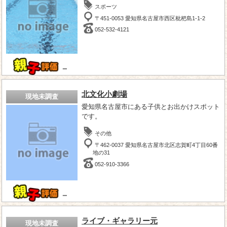
スポーツ
〒451-0053 愛知県名古屋市西区枇杷島1-1-2
052-532-4121
－
北文化小劇場
現地未調査
愛知県名古屋市にある子供とお出かけスポット
です。
その他
〒462-0037 愛知県名古屋市北区志賀町4丁目60番
地の31
052-910-3366
－
ライブ・ギャラリー元
現地未調査