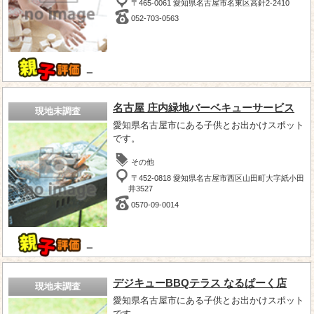
〒465-0061 愛知県名古屋市名東区高針2-2410
052-703-0563
－
名古屋 庄内緑地バーベキューサービス
現地未調査
愛知県名古屋市にある子供とお出かけスポット
です。
その他
〒452-0818 愛知県名古屋市西区山田町大字紙小田
井3527
0570-09-0014
－
デジキューBBQテラス なるぱーく店
現地未調査
愛知県名古屋市にある子供とお出かけスポット
です。