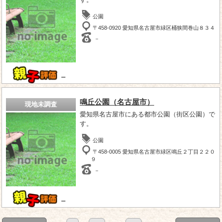
公園
〒458-0920 愛知県名古屋市緑区桶狭間巻山８３４
－
－
鳴丘公園（名古屋市）
現地未調査
愛知県名古屋市にある都市公園（街区公園）で
す。
公園
〒458-0005 愛知県名古屋市緑区鳴丘２丁目２２０
９
－
－