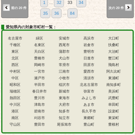
1
...
32
33
34
前の 20 件
次の 20 件
35
36
...
84
愛知県内の対象市町村一覧：
名古屋市
緑区
安城市
高浜市
大口町
千種区
名東区
西尾市
岩倉市
扶桑町
東区
天白区
蒲郡市
豊明市
大治町
北区
豊橋市
犬山市
日進市
蟹江町
西区
岡崎市
常滑市
田原市
飛島村
中村区
一宮市
江南市
愛西市
阿久比町
中区
瀬戸市
小牧市
清須市
東浦町
昭和区
半田市
稲沢市
北名古屋市
南知多町
瑞穂区
春日井市
新城市
弥富市
美浜町
熱田区
豊川市
東海市
みよし市
武豊町
中川区
津島市
大府市
あま市
幸田町
港区
碧南市
知多市
長久手市
設楽町
南区
刈谷市
知立市
東郷町
東栄町
守山区
豊田市
尾張旭市
豊山町
豊根村