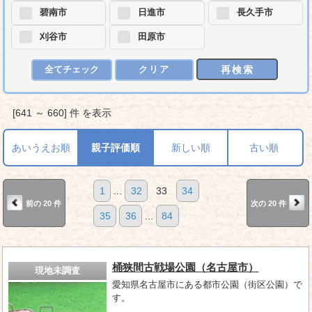
碧南市
日進市
長久手市
刈谷市
田原市
再検索
全てチェック
クリア
[641 ～ 660] 件 を表示
あいうえお順
親子評価順
新しい順
古い順
1
...
32
33
34
前の 20 件
次の 20 件
35
36
...
84
桶狭間古戦場公園（名古屋市）
現地未調査
愛知県名古屋市にある都市公園（街区公園）で
す。