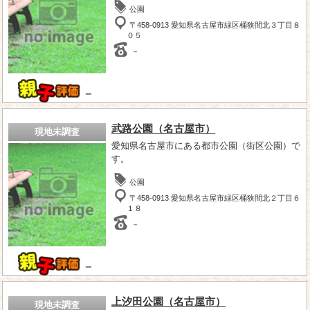
公園
〒458-0913 愛知県名古屋市緑区桶狭間北３丁目８
０５
－
－
武路公園（名古屋市）
現地未調査
愛知県名古屋市にある都市公園（街区公園）で
す。
公園
〒458-0913 愛知県名古屋市緑区桶狭間北２丁目６
１８
－
－
上汐田公園（名古屋市）
現地未調査