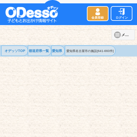
会員登録
ログイン
メニュー
オデッソTOP
都道府県一覧
愛知県
愛知県名古屋市の
施設
[641-660件]