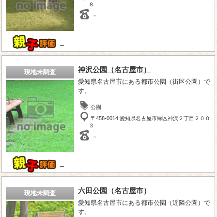
８
－
－
神沢公園（名古屋市）
現地未調査
愛知県名古屋市にある都市公園（街区公園）で
す。
公園
〒458-0014 愛知県名古屋市緑区神沢２丁目２００
３
－
－
六田公園（名古屋市）
現地未調査
愛知県名古屋市にある都市公園（近隣公園）で
す。