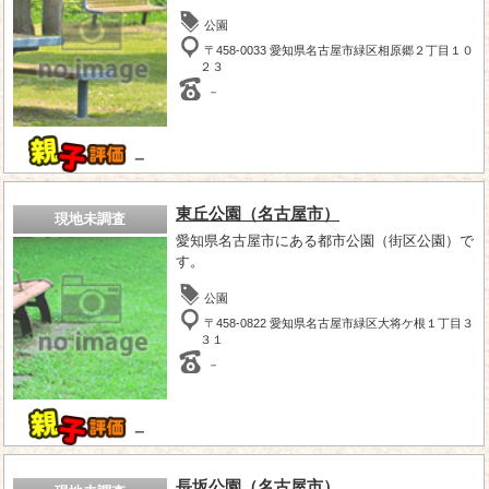
公園
〒458-0033 愛知県名古屋市緑区相原郷２丁目１０
２３
－
－
東丘公園（名古屋市）
現地未調査
愛知県名古屋市にある都市公園（街区公園）で
す。
公園
〒458-0822 愛知県名古屋市緑区大将ケ根１丁目３
３１
－
－
長坂公園（名古屋市）