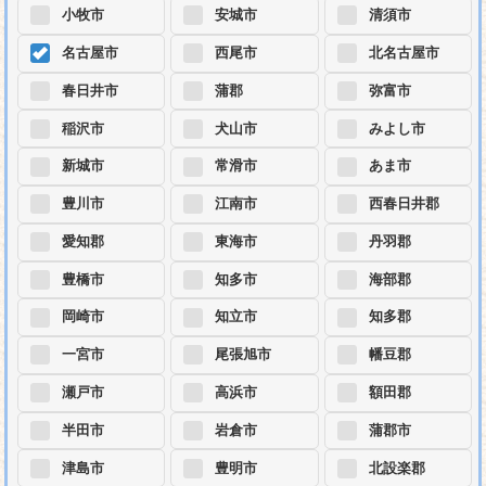
小牧市
安城市
清須市
名古屋市
西尾市
北名古屋市
春日井市
蒲郡
弥富市
稲沢市
犬山市
みよし市
新城市
常滑市
あま市
豊川市
江南市
西春日井郡
愛知郡
東海市
丹羽郡
豊橋市
知多市
海部郡
岡崎市
知立市
知多郡
一宮市
尾張旭市
幡豆郡
瀬戸市
高浜市
額田郡
半田市
岩倉市
蒲郡市
津島市
豊明市
北設楽郡