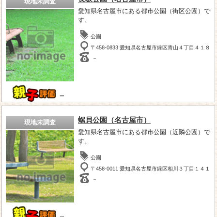
現地未調査
愛知県名古屋市にある都市公園（街区公園）で
す。
公園
〒458-0833 愛知県名古屋市緑区青山４丁目４１８
－
－
螺貝公園（名古屋市）
現地未調査
愛知県名古屋市にある都市公園（近隣公園）で
す。
公園
〒458-0011 愛知県名古屋市緑区相川３丁目１４１
－
－