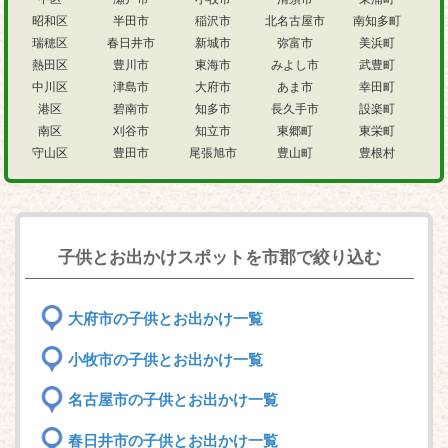
昭和区
半田市
稲沢市
北名古屋市
南知多町
瑞穂区
春日井市
新城市
弥富市
美浜町
熱田区
豊川市
東海市
みよし市
武豊町
中川区
津島市
大府市
あま市
幸田町
港区
碧南市
知多市
長久手市
設楽町
南区
刈谷市
知立市
東郷町
東栄町
守山区
豊田市
尾張旭市
豊山町
豊根村
子供とお出かけスポットを市郡で絞り込む
大府市の子供とお出かけ一覧
小牧市の子供とお出かけ一覧
名古屋市の子供とお出かけ一覧
春日井市の子供とお出かけ一覧