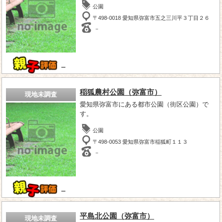
公園
〒498-0018 愛知県弥富市五之三川平３丁目２６
－
－
稲狐農村公園（弥富市）
現地未調査
愛知県弥富市にある都市公園（街区公園）で
す。
公園
〒498-0053 愛知県弥富市稲狐町１１３
－
－
平島北公園（弥富市）
現地未調査