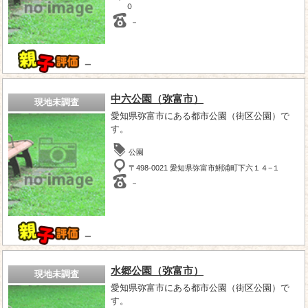
０
－
－
中六公園（弥富市）
現地未調査
愛知県弥富市にある都市公園（街区公園）で
す。
公園
〒498-0021 愛知県弥富市鯏浦町下六１４−１
－
－
水郷公園（弥富市）
現地未調査
愛知県弥富市にある都市公園（街区公園）で
す。