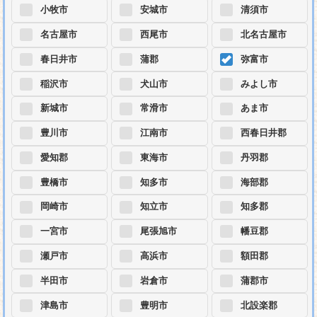
小牧市
安城市
清須市
名古屋市
西尾市
北名古屋市
春日井市
蒲郡
弥富市
稲沢市
犬山市
みよし市
新城市
常滑市
あま市
豊川市
江南市
西春日井郡
愛知郡
東海市
丹羽郡
豊橋市
知多市
海部郡
岡崎市
知立市
知多郡
一宮市
尾張旭市
幡豆郡
瀬戸市
高浜市
額田郡
半田市
岩倉市
蒲郡市
津島市
豊明市
北設楽郡