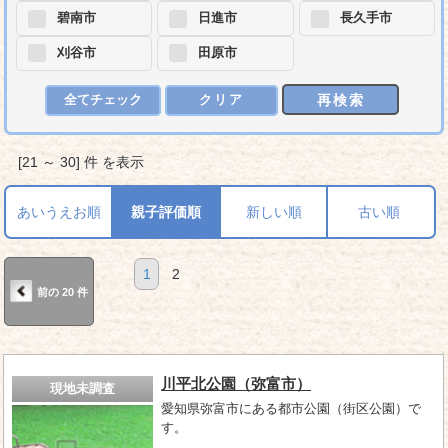
碧南市
日進市
長久手市
刈谷市
田原市
再検索
全てチェック
クリア
[21 ～ 30] 件 を表示
あいうえお順
親子評価順
新しい順
古い順
1
2
前の 20 件
川平北公園（弥富市）
現地未調査
愛知県弥富市にある都市公園（街区公園）で
す。