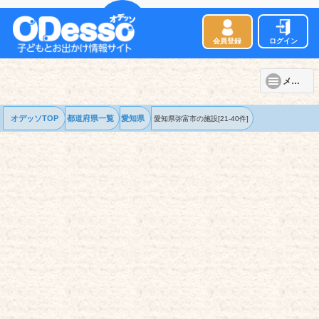
会員登録
ログイン
メニュー
オデッソTOP
都道府県一覧
愛知県
愛知県弥富市の
施設
[21-40件]