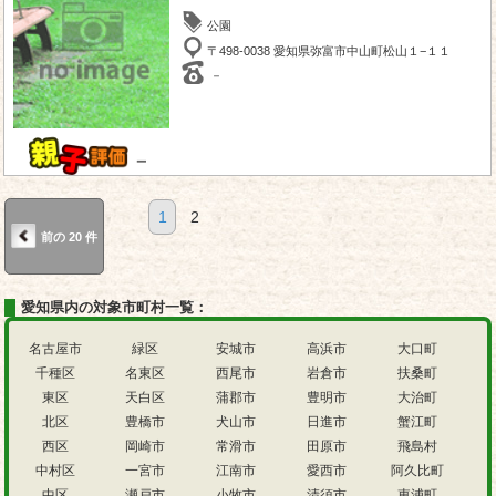
公園
〒498-0038 愛知県弥富市中山町松山１−１１
－
－
1
2
前の 20 件
愛知県内の対象市町村一覧：
名古屋市
緑区
安城市
高浜市
大口町
千種区
名東区
西尾市
岩倉市
扶桑町
東区
天白区
蒲郡市
豊明市
大治町
北区
豊橋市
犬山市
日進市
蟹江町
西区
岡崎市
常滑市
田原市
飛島村
中村区
一宮市
江南市
愛西市
阿久比町
中区
瀬戸市
小牧市
清須市
東浦町