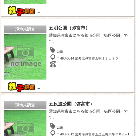
－
五明公園（弥富市）
現地未調査
愛知県弥富市にある都市公園（街区公園）で
す。
公園
〒498-0014 愛知県弥富市五明１丁目９０
－
－
五反波公園（弥富市）
現地未調査
愛知県弥富市にある都市公園（街区公園）で
す。
公園
〒498-0012 愛知県弥富市五之三町川平２００−１