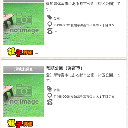
愛知県弥富市にある都市公園（街区公園）で
す。
公園
〒498-0032 愛知県弥富市平島中２丁目８５
－
－
竜頭公園（弥富市）
現地未調査
愛知県弥富市にある都市公園（街区公園）で
す。
公園
〒498-0006 愛知県弥富市佐古木１丁目７６
－
－