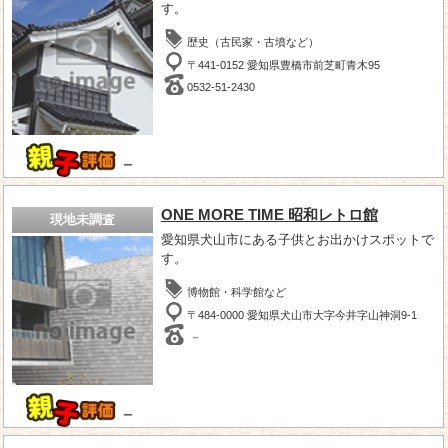
す。
歴史（古民家・古墳など）
〒441-0152 愛知県豊橋市前芝町青木95
0532-51-2430
－
ONE MORE TIME 昭和レトロ館
現地未調査
愛知県犬山市にある子供とお出かけスポットで
す。
博物館・科学館など
〒484-0000 愛知県犬山市大字今井字山神洞9-1
－
－