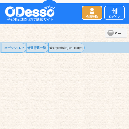
会員登録
ログイン
メニュー
オデッソTOP
都道府県一覧
愛知県の
施設
[381-400件]