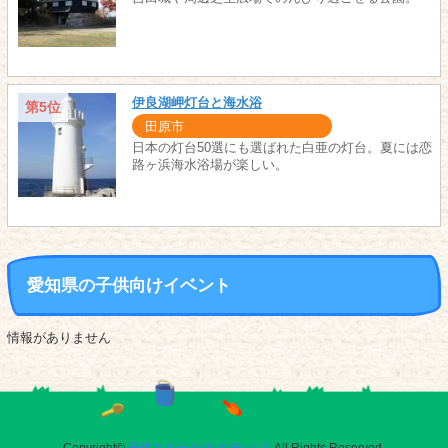
伊良湖岬灯台と海水浴
第5位
田原市
日本の灯台50選にも選ばれた白亜の灯台。夏には恋
路ヶ浜海水浴場が楽しい。
愛知県の子供向けイベント
情報がありません
Copyright©
子供とお出かけ[オデッソ]
. All Rights Reserved.