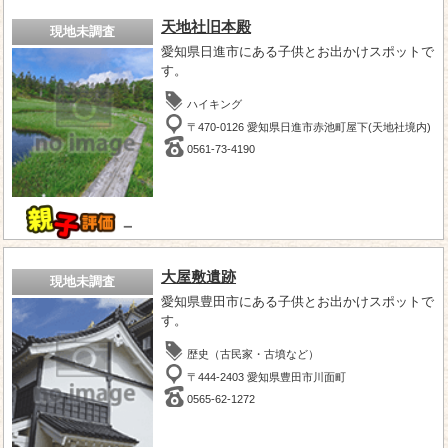
天地社旧本殿
現地未調査
愛知県日進市にある子供とお出かけスポットで
す。
ハイキング
〒470-0126 愛知県日進市赤池町屋下(天地社境内)
0561-73-4190
－
大屋敷遺跡
現地未調査
愛知県豊田市にある子供とお出かけスポットで
す。
歴史（古民家・古墳など）
〒444-2403 愛知県豊田市川面町
0565-62-1272