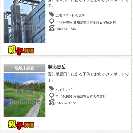
す。
工場見学・社会見学
〒479-0807 愛知県常滑市小鈴谷字脇浜10
0569-37-0733
－
寧比曽岳
現地未調査
愛知県豊田市にある子供とお出かけスポットで
す。
ハイキング
〒444-2603 愛知県豊田市大多賀町
0565-62-1272
－