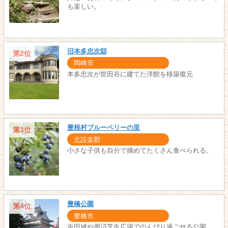
も楽しい。
旧本多忠次邸
第2位
岡崎市
本多忠次が世田谷に建てた洋館を移築復元
豊根村ブルーベリーの里
第3位
北設楽郡
小さな子供も自分で摘めてたくさん食べられる。
豊橋公園
第4位
豊橋市
吉田城や周辺芝生広場でのんびり過ごせる公園。