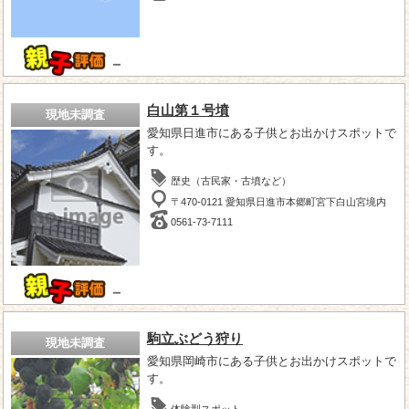
－
白山第１号墳
現地未調査
愛知県日進市にある子供とお出かけスポットで
す。
歴史（古民家・古墳など）
〒470-0121 愛知県日進市本郷町宮下白山宮境内
0561-73-7111
－
駒立ぶどう狩り
現地未調査
愛知県岡崎市にある子供とお出かけスポットで
す。
体験型スポット