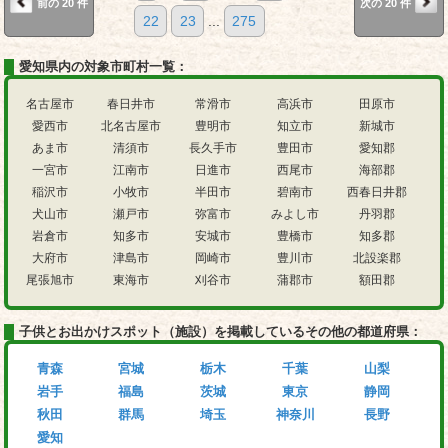
前の 20 件
次の 20 件
22
23
...
275
愛知県内の対象市町村一覧：
名古屋市
春日井市
常滑市
高浜市
田原市
愛西市
北名古屋市
豊明市
知立市
新城市
あま市
清須市
長久手市
豊田市
愛知郡
一宮市
江南市
日進市
西尾市
海部郡
稲沢市
小牧市
半田市
碧南市
西春日井郡
犬山市
瀬戸市
弥富市
みよし市
丹羽郡
岩倉市
知多市
安城市
豊橋市
知多郡
大府市
津島市
岡崎市
豊川市
北設楽郡
尾張旭市
東海市
刈谷市
蒲郡市
額田郡
子供とお出かけスポット（施設）を掲載しているその他の都道府県：
青森
宮城
栃木
千葉
山梨
岩手
福島
茨城
東京
静岡
秋田
群馬
埼玉
神奈川
長野
愛知