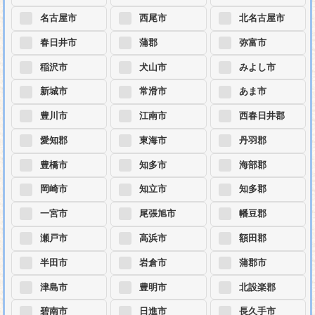
名古屋市
西尾市
北名古屋市
春日井市
蒲郡
弥富市
稲沢市
犬山市
みよし市
新城市
常滑市
あま市
豊川市
江南市
西春日井郡
愛知郡
東海市
丹羽郡
豊橋市
知多市
海部郡
岡崎市
知立市
知多郡
一宮市
尾張旭市
幡豆郡
瀬戸市
高浜市
額田郡
半田市
岩倉市
蒲郡市
津島市
豊明市
北設楽郡
碧南市
日進市
長久手市