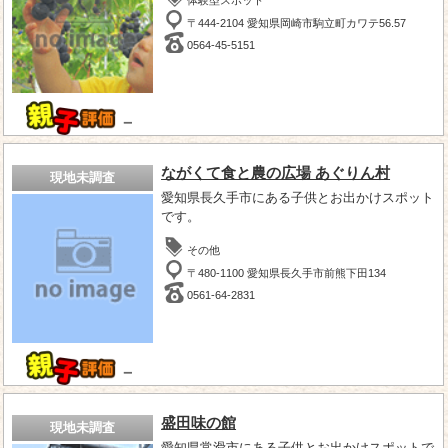
〒444-2104 愛知県岡崎市駒立町カワテ56.57
0564-45-5151
－
ながくて食と農の広場 あぐりん村
現地未調査
愛知県長久手市にある子供とお出かけスポット
です。
その他
〒480-1100 愛知県長久手市前熊下田134
0561-64-2831
－
盛田味の館
現地未調査
愛知県常滑市にある子供とお出かけスポットで