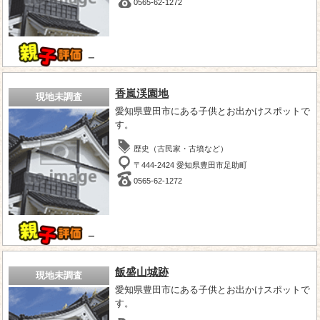
0565-62-1272
－
香嵐渓園地
現地未調査
愛知県豊田市にある子供とお出かけスポットで
す。
歴史（古民家・古墳など）
〒444-2424 愛知県豊田市足助町
0565-62-1272
－
飯盛山城跡
現地未調査
愛知県豊田市にある子供とお出かけスポットで
す。