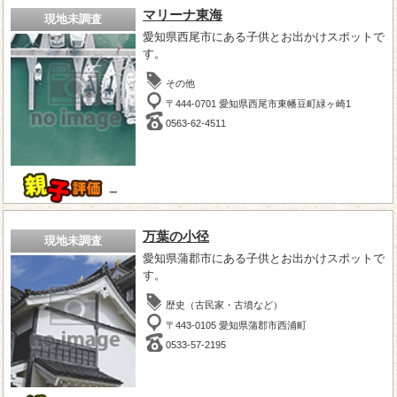
マリーナ東海
現地未調査
愛知県西尾市にある子供とお出かけスポットで
す。
その他
〒444-0701 愛知県西尾市東幡豆町緑ヶ崎1
0563-62-4511
－
万葉の小径
現地未調査
愛知県蒲郡市にある子供とお出かけスポットで
す。
歴史（古民家・古墳など）
〒443-0105 愛知県蒲郡市西浦町
0533-57-2195