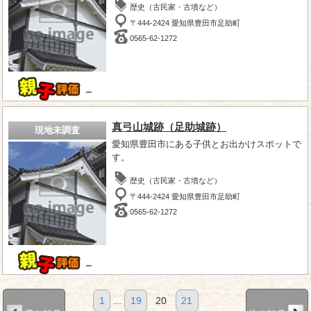
歴史（古民家・古墳など）
〒444-2424 愛知県豊田市足助町
0565-62-1272
－
真弓山城跡（足助城跡）
現地未調査
愛知県豊田市にある子供とお出かけスポットで
す。
歴史（古民家・古墳など）
〒444-2424 愛知県豊田市足助町
0565-62-1272
－
1
...
19
20
21