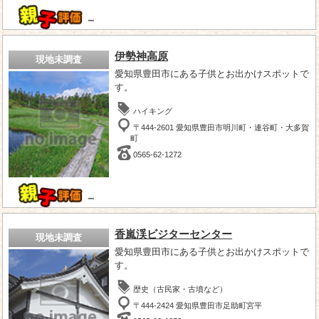
－
伊勢神高原
現地未調査
愛知県豊田市にある子供とお出かけスポットで
す。
ハイキング
〒444-2601 愛知県豊田市明川町・連谷町・大多賀
町
0565-62-1272
－
香嵐渓ビジターセンター
現地未調査
愛知県豊田市にある子供とお出かけスポットで
す。
歴史（古民家・古墳など）
〒444-2424 愛知県豊田市足助町宮平