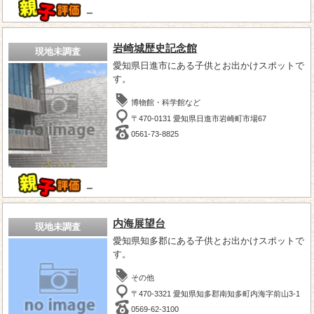
－
岩崎城歴史記念館
現地未調査
愛知県日進市にある子供とお出かけスポットで
す。
博物館・科学館など
〒470-0131 愛知県日進市岩崎町市場67
0561-73-8825
－
内海展望台
現地未調査
愛知県知多郡にある子供とお出かけスポットで
す。
その他
〒470-3321 愛知県知多郡南知多町内海字前山3-1
0569-62-3100