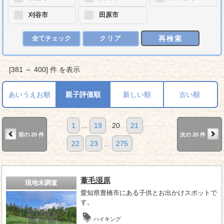
刈谷市
田原市
再検索
全てチェック
クリア
[381 ～ 400] 件 を表示
あいうえお順
親子評価順
新しい順
古い順
1
...
19
20
21
前の 20 件
次の 20 件
22
23
...
275
葦毛湿原
現地未調査
愛知県豊橋市にある子供とお出かけスポットで
す。
ハイキング