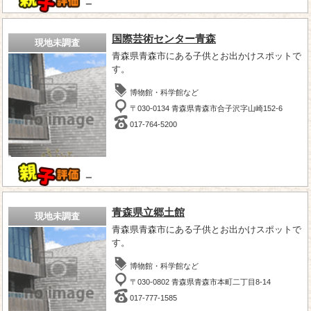
－
国際芸術センター青森
現地未調査
青森県青森市にある子供とお出かけスポットで
す。
博物館・科学館など
〒030-0134 青森県青森市合子沢字山崎152-6
017-764-5200
－
青森県立郷土館
現地未調査
青森県青森市にある子供とお出かけスポットで
す。
博物館・科学館など
〒030-0802 青森県青森市本町二丁目8-14
017-777-1585