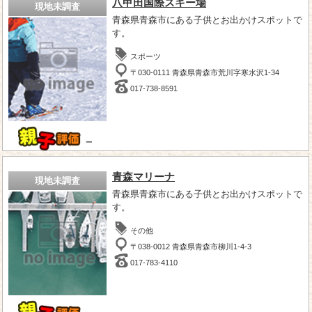
八甲田国際スキー場
現地未調査
青森県青森市にある子供とお出かけスポットで
す。
スポーツ
〒030-0111 青森県青森市荒川字寒水沢1-34
017-738-8591
－
青森マリーナ
現地未調査
青森県青森市にある子供とお出かけスポットで
す。
その他
〒038-0012 青森県青森市柳川1-4-3
017-783-4110