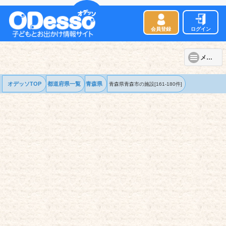
会員登録
ログイン
メニュー
オデッソTOP
都道府県一覧
青森県
青森県青森市の
施設
[161-180件]