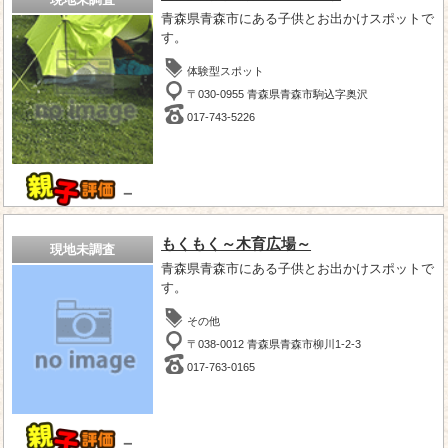
青森県青森市にある子供とお出かけスポットで
す。
体験型スポット
〒030-0955 青森県青森市駒込字奥沢
017-743-5226
－
もくもく～木育広場～
現地未調査
青森県青森市にある子供とお出かけスポットで
す。
その他
〒038-0012 青森県青森市柳川1-2-3
017-763-0165
－