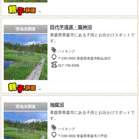
－
田代平湿原・龍神沼
現地未調査
青森県青森市にある子供とお出かけスポットで
す。
ハイキング
〒030-0955 青森県青森市駒込深沢
017-738-8288
－
地獄沼
現地未調査
青森県青森市にある子供とお出かけスポットで
す。
ハイキング
〒038-0000 青森県青森市八甲田