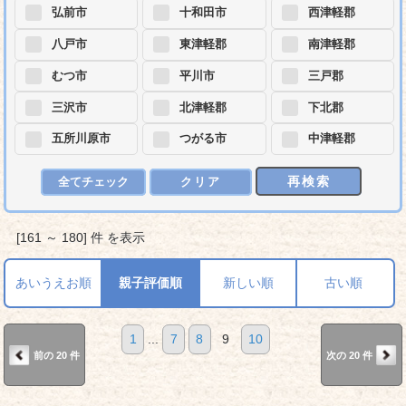
弘前市
十和田市
西津軽郡
八戸市
東津軽郡
南津軽郡
むつ市
平川市
三戸郡
三沢市
北津軽郡
下北郡
五所川原市
つがる市
中津軽郡
再検索
全てチェック
クリア
[161 ～ 180] 件 を表示
あいうえお順
親子評価順
新しい順
古い順
1
...
7
8
9
10
前の 20 件
次の 20 件