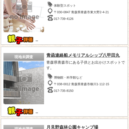
体験型スポット
〒030-0847 青森県青森市東大野2-4-21
017-739-4126
－
青函連絡船メモリアルシップ八甲田丸
現地未調査
青森県青森市にある子供とお出かけスポットで
す。
博物館・科学館など
〒038-0012 青森県青森市柳川1-112-15
017-735-8150
－
月見野森林公園キャンプ場
現地未調査