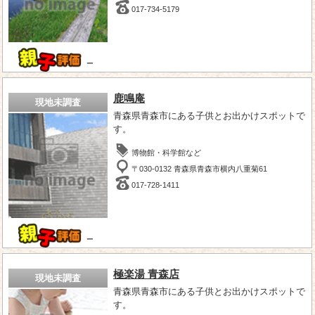
017-734-5179
－
鹿鳴庵
現地未調査
青森県青森市にある子供とお出かけスポットで
す。
博物館・科学館など
〒030-0132 青森県青森市横内八重菊61
017-728-1411
－
極楽湯 青森店
現地未調査
青森県青森市にある子供とお出かけスポットで
す。