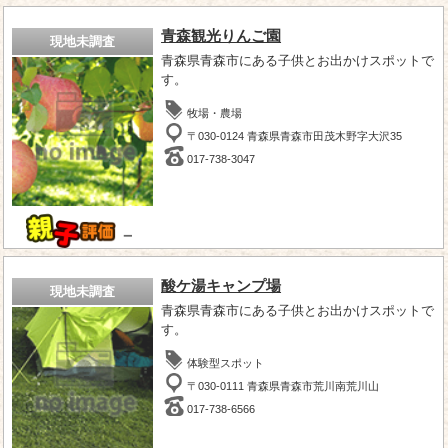
青森観光りんご園
現地未調査
青森県青森市にある子供とお出かけスポットで
す。
牧場・農場
〒030-0124 青森県青森市田茂木野字大沢35
017-738-3047
－
酸ケ湯キャンプ場
現地未調査
青森県青森市にある子供とお出かけスポットで
す。
体験型スポット
〒030-0111 青森県青森市荒川南荒川山
017-738-6566