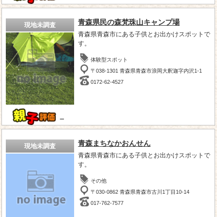
青森県民の森梵珠山キャンプ場
現地未調査
青森県青森市にある子供とお出かけスポットで
す。
体験型スポット
〒038-1301 青森県青森市浪岡大釈迦字内沢1-1
0172-62-4527
－
青森まちなかおんせん
現地未調査
青森県青森市にある子供とお出かけスポットで
す。
その他
〒030-0862 青森県青森市古川1丁目10-14
017-762-7577