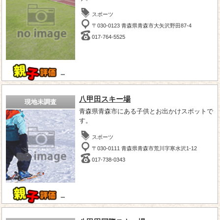
スポーツ
〒030-0123 青森県青森市大矢沢野田87-4
017-764-5525
－
八甲田スキー場
現地未調査
青森県青森市にある子供とお出かけスポットで
す。
スポーツ
〒030-0111 青森県青森市荒川字寒水沢1-12
017-738-0343
－