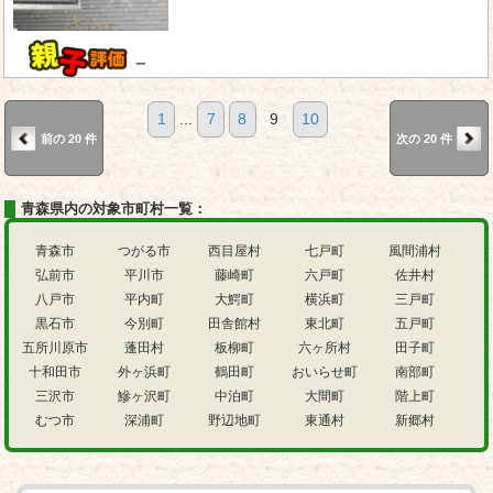
－
1
...
7
8
9
10
前の 20 件
次の 20 件
青森県内の対象市町村一覧：
青森市
つがる市
西目屋村
七戸町
風間浦村
弘前市
平川市
藤崎町
六戸町
佐井村
八戸市
平内町
大鰐町
横浜町
三戸町
黒石市
今別町
田舎館村
東北町
五戸町
五所川原市
蓬田村
板柳町
六ヶ所村
田子町
十和田市
外ヶ浜町
鶴田町
おいらせ町
南部町
三沢市
鰺ヶ沢町
中泊町
大間町
階上町
むつ市
深浦町
野辺地町
東通村
新郷村