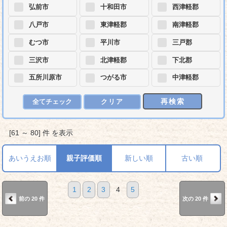
弘前市
十和田市
西津軽郡
八戸市
東津軽郡
南津軽郡
むつ市
平川市
三戸郡
三沢市
北津軽郡
下北郡
五所川原市
つがる市
中津軽郡
再検索
全てチェック
クリア
[61 ～ 80] 件 を表示
あいうえお順
親子評価順
新しい順
古い順
1
2
3
4
5
前の 20 件
次の 20 件