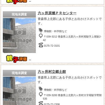
－
六ヶ所原燃ＰＲセンター
現地未調査
青森県上北郡にある子供とお出かけスポットで
す。
博物館・科学館など
〒039-3212 青森県上北郡六ヶ所村尾駮字上尾駮2-
42
0175-72-3101
－
六ヶ所村立郷土館
現地未調査
青森県上北郡にある子供とお出かけスポットで
す。
博物館・科学館など
〒039-3200 青森県上北郡六ヶ所村大字尾駮字野附
535
0175-72-2306