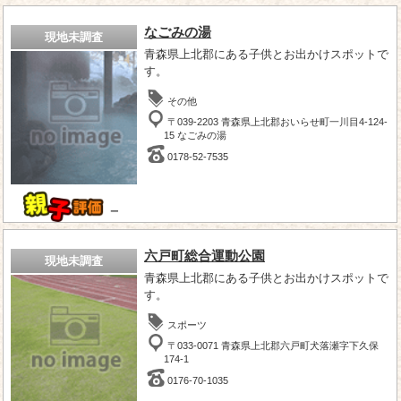
なごみの湯
現地未調査
青森県上北郡にある子供とお出かけスポットで
す。
その他
〒039-2203 青森県上北郡おいらせ町一川目4-124-
15 なごみの湯
0178-52-7535
－
六戸町総合運動公園
現地未調査
青森県上北郡にある子供とお出かけスポットで
す。
スポーツ
〒033-0071 青森県上北郡六戸町犬落瀬字下久保
174-1
0176-70-1035