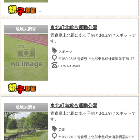
－
東北町北総合運動公園
現地未調査
青森県上北郡にある子供とお出かけスポットで
す。
スポーツ
〒039-2645 青森県上北郡東北町外蛯沢前平79-47
0175-63-3500
－
東北町南総合運動公園
現地未調査
青森県上北郡にある子供とお出かけスポットで
す。
公園
〒039-2402 青森県上北郡東北町大浦字明堂向106-