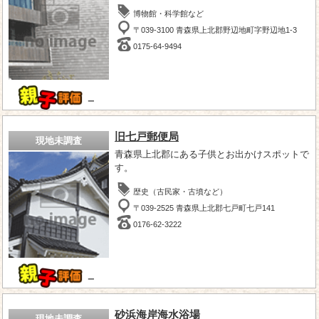
博物館・科学館など
〒039-3100 青森県上北郡野辺地町字野辺地1-3
0175-64-9494
－
旧七戸郵便局
現地未調査
青森県上北郡にある子供とお出かけスポットで
す。
歴史（古民家・古墳など）
〒039-2525 青森県上北郡七戸町七戸141
0176-62-3222
－
砂浜海岸海水浴場
現地未調査