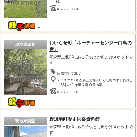
91
0176-56-5553
－
おいらせ町「ネーチャーセンター白鳥の
現地未調査
家」
青森県上北郡にある子供とお出かけスポットで
す。
自然の中で遊ぶ
〒039-2129 青森県上北郡おいらせ町中平下長根山
1-133おいらせ町役場 白鳥の家
0178-56-5256
－
野辺地町歴史民俗資料館
現地未調査
青森県上北郡にある子供とお出かけスポットで
す。