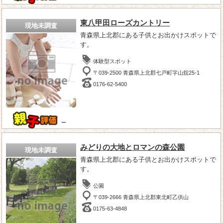
東八甲田ローズカントリー
現地未調査
青森県上北郡にある子供とお出かけスポットで
す。
体験型スポット
〒039-2500 青森県上北郡七戸町字山舘25-1
0176-62-5400
－
みどりの大地とロマンの森公園
現地未調査
青森県上北郡にある子供とお出かけスポットで
す。
公園
〒039-2666 青森県上北郡東北町乙供山
0175-63-4848