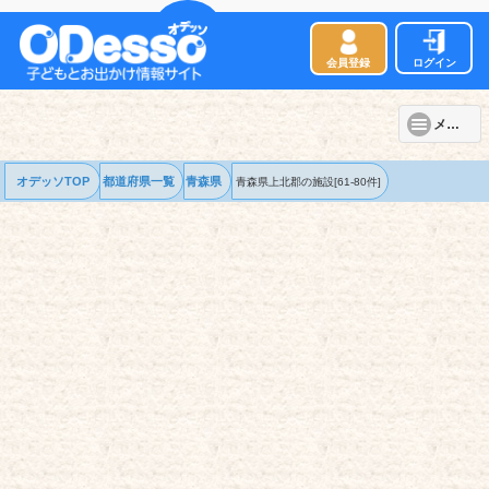
会員登録
ログイン
メニュー
オデッソTOP
都道府県一覧
青森県
青森県上北郡の
施設
[61-80件]