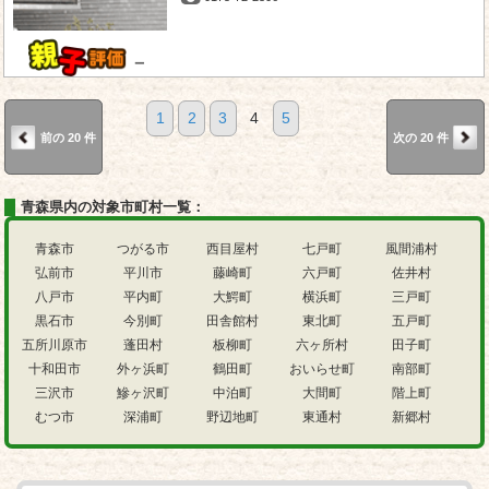
－
1
2
3
4
5
前の 20 件
次の 20 件
青森県内の対象市町村一覧：
青森市
つがる市
西目屋村
七戸町
風間浦村
弘前市
平川市
藤崎町
六戸町
佐井村
八戸市
平内町
大鰐町
横浜町
三戸町
黒石市
今別町
田舎館村
東北町
五戸町
五所川原市
蓬田村
板柳町
六ヶ所村
田子町
十和田市
外ヶ浜町
鶴田町
おいらせ町
南部町
三沢市
鰺ヶ沢町
中泊町
大間町
階上町
むつ市
深浦町
野辺地町
東通村
新郷村