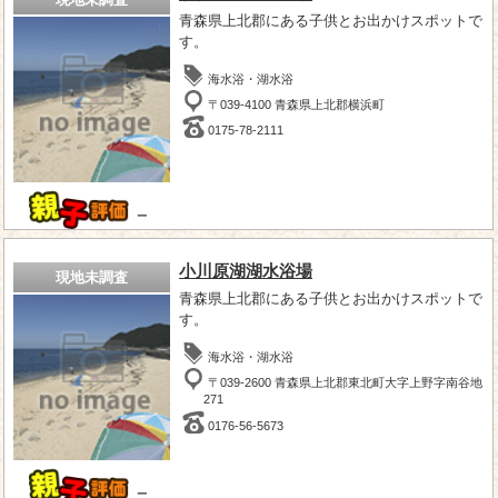
青森県上北郡にある子供とお出かけスポットで
す。
海水浴・湖水浴
〒039-4100 青森県上北郡横浜町
0175-78-2111
－
小川原湖湖水浴場
現地未調査
青森県上北郡にある子供とお出かけスポットで
す。
海水浴・湖水浴
〒039-2600 青森県上北郡東北町大字上野字南谷地
271
0176-56-5673
－