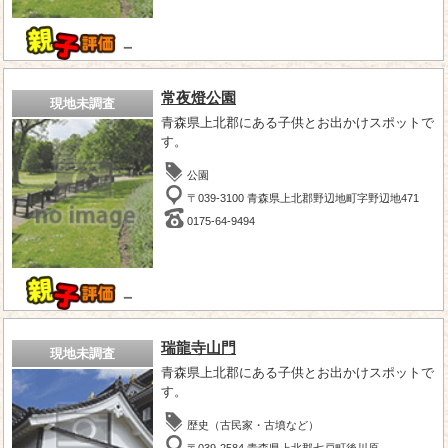
－
常夜燈公園
現地未調査
青森県上北郡にある子供とお出かけスポットで
す。
公園
〒039-3100 青森県上北郡野辺地町字野辺地471
0175-64-9494
－
瑞龍寺山門
現地未調査
青森県上北郡にある子供とお出かけスポットで
す。
歴史（古民家・古墳など）
〒039-2584 青森県上北郡七戸町後川原