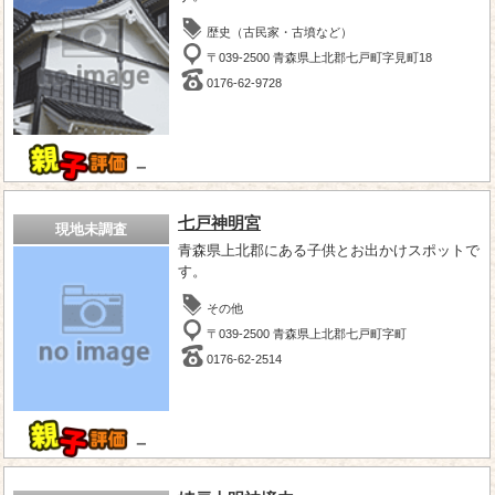
歴史（古民家・古墳など）
〒039-2500 青森県上北郡七戸町字見町18
0176-62-9728
－
七戸神明宮
現地未調査
青森県上北郡にある子供とお出かけスポットで
す。
その他
〒039-2500 青森県上北郡七戸町字町
0176-62-2514
－