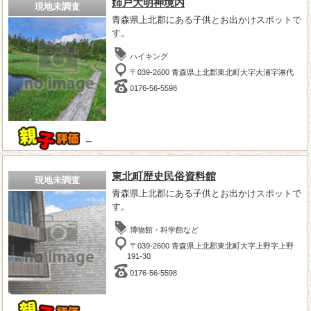
姉戸大明神境内
現地未調査
青森県上北郡にある子供とお出かけスポットで
す。
ハイキング
〒039-2600 青森県上北郡東北町大字大浦字淋代
0176-56-5598
－
東北町歴史民俗資料館
現地未調査
青森県上北郡にある子供とお出かけスポットで
す。
博物館・科学館など
〒039-2600 青森県上北郡東北町大字上野字上野
191-30
0176-56-5598