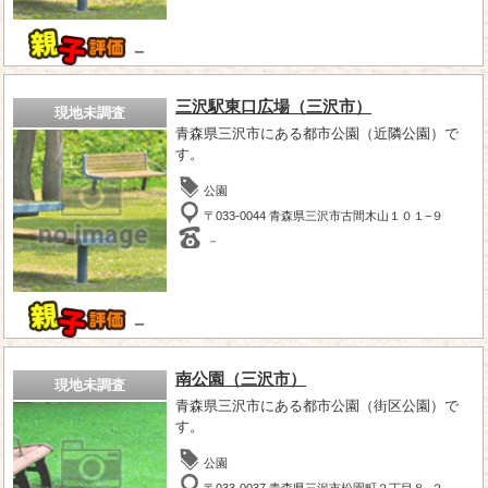
－
三沢駅東口広場（三沢市）
現地未調査
青森県三沢市にある都市公園（近隣公園）で
す。
公園
〒033-0044 青森県三沢市古間木山１０１−９
－
－
南公園（三沢市）
現地未調査
青森県三沢市にある都市公園（街区公園）で
す。
公園
〒033-0037 青森県三沢市松園町２丁目８−２