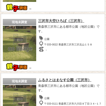
－
三沢市大空ひろば（三沢市）
現地未調査
青森県三沢市にある都市公園（地区公園）で
す。
公園
〒033-0022 青森県三沢市三沢北山１５８
－
－
ふるさとはまなす公園（三沢市）
現地未調査
青森県三沢市にある都市公園（地区公園）で
す。
公園
〒033-0111 青森県三沢市六川目８丁目３４−１７