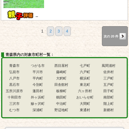
－
1
2
3
4
次の 20 件
青森県内の対象市町村一覧：
青森市
つがる市
西目屋村
七戸町
風間浦村
弘前市
平川市
藤崎町
六戸町
佐井村
八戸市
平内町
大鰐町
横浜町
三戸町
黒石市
今別町
田舎館村
東北町
五戸町
五所川原市
蓬田村
板柳町
六ヶ所村
田子町
十和田市
外ヶ浜町
鶴田町
おいらせ町
南部町
三沢市
鰺ヶ沢町
中泊町
大間町
階上町
むつ市
深浦町
野辺地町
東通村
新郷村