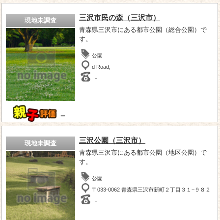
三沢市民の森（三沢市）
現地未調査
青森県三沢市にある都市公園（総合公園）で
す。
公園
d Road,
－
－
三沢公園（三沢市）
現地未調査
青森県三沢市にある都市公園（地区公園）で
す。
公園
〒033-0062 青森県三沢市新町２丁目３１−９８２
－