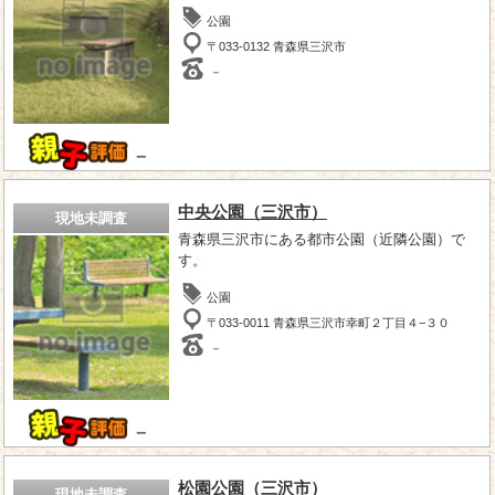
公園
〒033-0132 青森県三沢市
－
－
中央公園（三沢市）
現地未調査
青森県三沢市にある都市公園（近隣公園）で
す。
公園
〒033-0011 青森県三沢市幸町２丁目４−３０
－
－
松園公園（三沢市）
現地未調査