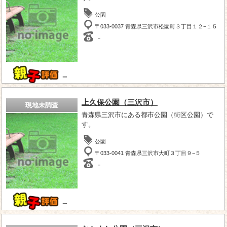
公園
〒033-0037 青森県三沢市松園町３丁目１２−１５
－
－
上久保公園（三沢市）
現地未調査
青森県三沢市にある都市公園（街区公園）で
す。
公園
〒033-0041 青森県三沢市大町３丁目９−５
－
－