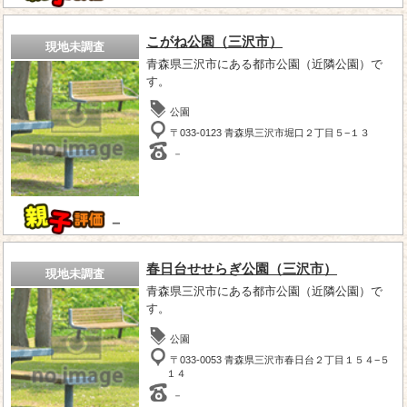
こがね公園（三沢市）
現地未調査
青森県三沢市にある都市公園（近隣公園）で
す。
公園
〒033-0123 青森県三沢市堀口２丁目５−１３
－
－
春日台せせらぎ公園（三沢市）
現地未調査
青森県三沢市にある都市公園（近隣公園）で
す。
公園
〒033-0053 青森県三沢市春日台２丁目１５４−５
１４
－