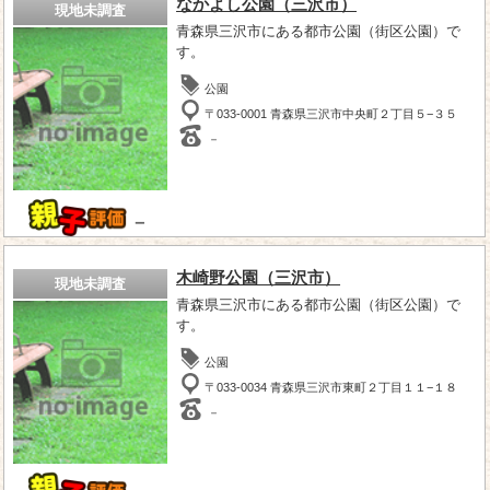
なかよし公園（三沢市）
現地未調査
青森県三沢市にある都市公園（街区公園）で
す。
公園
〒033-0001 青森県三沢市中央町２丁目５−３５
－
－
木崎野公園（三沢市）
現地未調査
青森県三沢市にある都市公園（街区公園）で
す。
公園
〒033-0034 青森県三沢市東町２丁目１１−１８
－