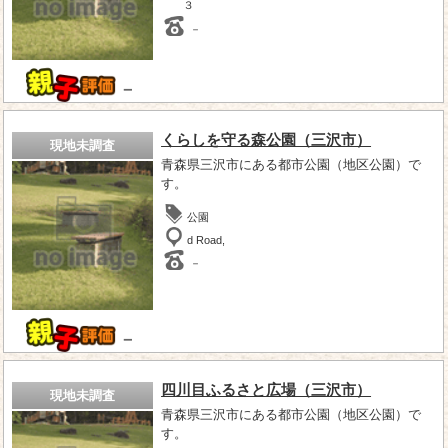
３
－
－
くらしを守る森公園（三沢市）
現地未調査
青森県三沢市にある都市公園（地区公園）で
す。
公園
d Road,
－
－
四川目ふるさと広場（三沢市）
現地未調査
青森県三沢市にある都市公園（地区公園）で
す。