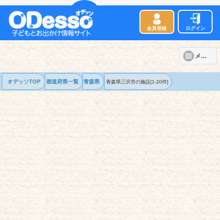
会員登録
ログイン
メニュー
オデッソTOP
都道府県一覧
青森県
青森県三沢市の
施設
[1-20件]