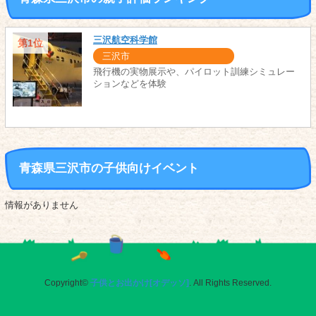
三沢航空科学館
第1位
三沢市
飛行機の実物展示や、パイロット訓練シミュレー
ションなどを体験
青森県三沢市の子供向けイベント
情報がありません
Copyright©
子供とお出かけ[オデッソ]
. All Rights Reserved.