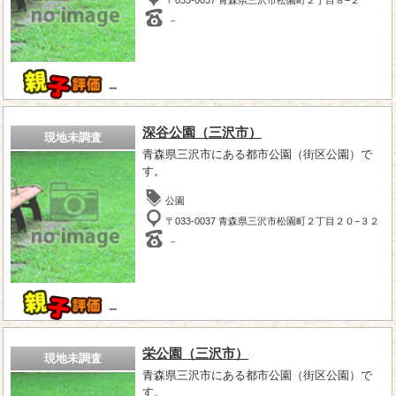
－
－
深谷公園（三沢市）
現地未調査
青森県三沢市にある都市公園（街区公園）で
す。
公園
〒033-0037 青森県三沢市松園町２丁目２０−３２
－
－
栄公園（三沢市）
現地未調査
青森県三沢市にある都市公園（街区公園）で
す。