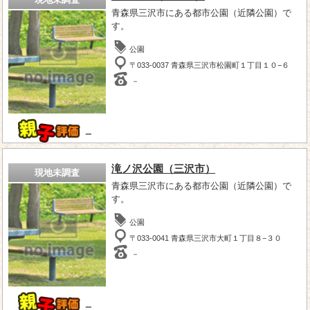
青森県三沢市にある都市公園（近隣公園）で
す。
公園
〒033-0037 青森県三沢市松園町１丁目１０−６
－
－
滝ノ沢公園（三沢市）
現地未調査
青森県三沢市にある都市公園（近隣公園）で
す。
公園
〒033-0041 青森県三沢市大町１丁目８−３０
－
－