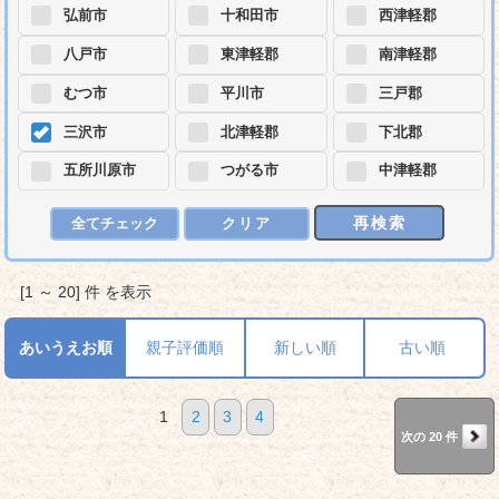
弘前市
十和田市
西津軽郡
八戸市
東津軽郡
南津軽郡
むつ市
平川市
三戸郡
三沢市
北津軽郡
下北郡
五所川原市
つがる市
中津軽郡
再検索
全てチェック
クリア
[1 ～ 20] 件 を表示
あいうえお順
親子評価順
新しい順
古い順
1
2
3
4
次の 20 件