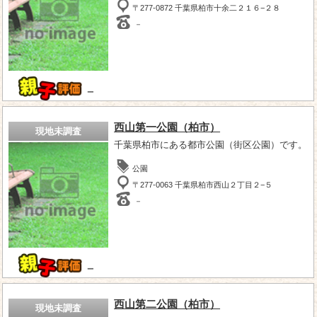
〒277-0872 千葉県柏市十余二２１６−２８
－
－
西山第一公園（柏市）
現地未調査
千葉県柏市にある都市公園（街区公園）です。
公園
〒277-0063 千葉県柏市西山２丁目２−５
－
－
西山第二公園（柏市）
現地未調査