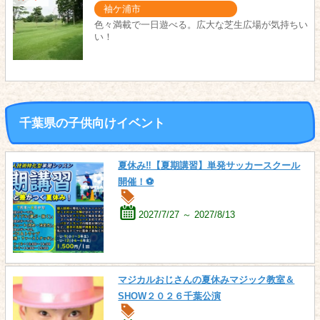
袖ケ浦市
色々満載で一日遊べる。広大な芝生広場が気持ちい
い！
千葉県の子供向けイベント
夏休み‼【夏期講習】単発サッカースクール
開催！⚽
2027/7/27 ～ 2027/8/13
マジカルおじさんの夏休みマジック教室＆
SHOW２０２６千葉公演