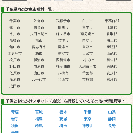
千葉県内の対象市町村一覧：
千葉市
佐倉市
我孫子市
白井市
東葛飾郡
銚子市
東金市
鴨川市
富里市
印旛郡
市川市
八日市場市
鎌ヶ谷市
南房総市
香取郡
船橋市
旭市
君津市
匝瑳市
海上郡
館山市
習志野市
富津市
香取市
匝瑳郡
木更津市
柏市
浦安市
山武市
山武郡
松戸市
勝浦市
四街道市
いすみ市
長生郡
野田市
市原市
袖ヶ浦市
大網白里市
夷隅郡
佐原市
流山市
八街市
千葉郡
安房郡
茂原市
八千代市
印西市
市原郡
君津郡
成田市
子供とお出かけスポット（施設）を掲載しているその他の都道府県：
青森
宮城
栃木
千葉
山梨
岩手
福島
茨城
東京
静岡
秋田
群馬
埼玉
神奈川
長野
愛知