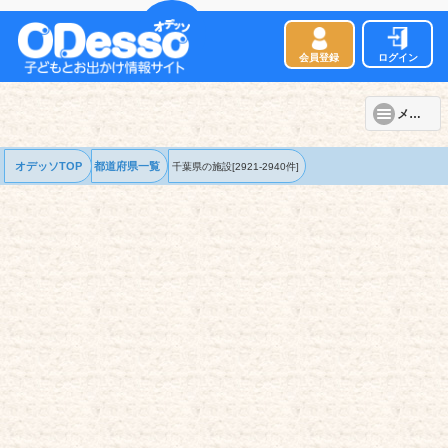
会員登録
ログイン
メニュー
オデッソTOP
都道府県一覧
千葉県の
施設
[2921-2940件]