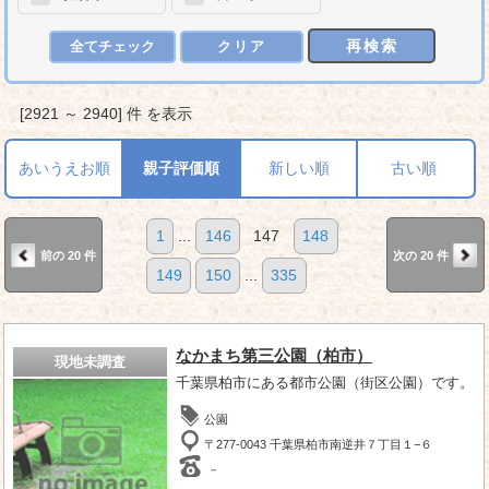
再検索
全てチェック
クリア
[2921 ～ 2940] 件 を表示
あいうえお順
親子評価順
新しい順
古い順
1
...
146
147
148
前の 20 件
次の 20 件
149
150
...
335
なかまち第三公園（柏市）
現地未調査
千葉県柏市にある都市公園（街区公園）です。
公園
〒277-0043 千葉県柏市南逆井７丁目１−６
－