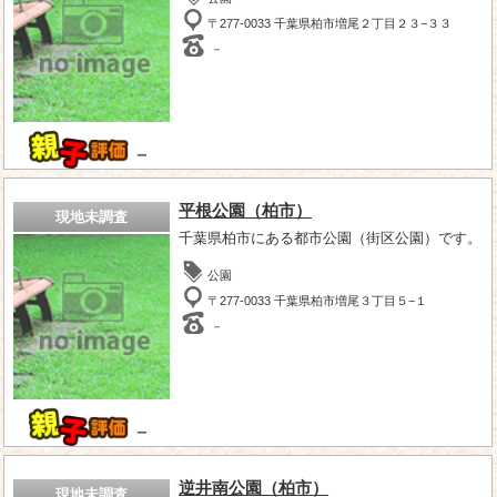
〒277-0033 千葉県柏市増尾２丁目２３−３３
－
－
平根公園（柏市）
現地未調査
千葉県柏市にある都市公園（街区公園）です。
公園
〒277-0033 千葉県柏市増尾３丁目５−１
－
－
逆井南公園（柏市）
現地未調査