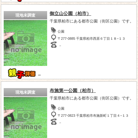
御立山公園（柏市）
現地未調査
千葉県柏市にある都市公園（街区公園）です。
公園
〒277-0885 千葉県柏市西原６丁目１８−１３
－
－
布施第一公園（柏市）
現地未調査
千葉県柏市にある都市公園（街区公園）です。
公園
〒277-0823 千葉県柏市布施新町１丁目４−１３
－