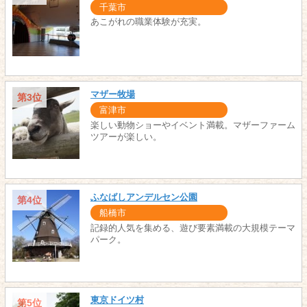
千葉市
あこがれの職業体験が充実。
マザー牧場
第3位
富津市
楽しい動物ショーやイベント満載。マザーファーム
ツアーが楽しい。
ふなばしアンデルセン公園
第4位
船橋市
記録的人気を集める、遊び要素満載の大規模テーマ
パーク。
東京ドイツ村
第5位