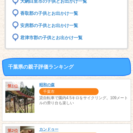
大網白里市の子供とお出かけ一覧
香取郡の子供とお出かけ一覧
安房郡の子供とお出かけ一覧
君津市郡の子供とお出かけ一覧
千葉県の親子評価ランキング
昭和の森
第1位
千葉市
貸自転車で園内4.5キロをサイクリング。109メート
ルの滑り台も楽しい
カンドゥー
第2位