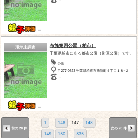
－
－
布施第四公園（柏市）
現地未調査
千葉県柏市にある都市公園（街区公園）です。
公園
〒277-0823 千葉県柏市布施新町４丁目１８−２
－
－
1
...
146
147
148
前の 20 件
次の 20 件
149
150
...
335