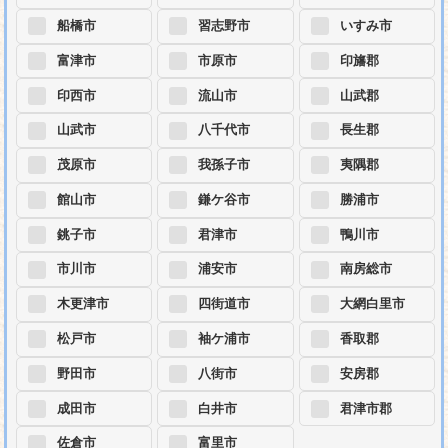
船橋市
習志野市
いすみ市
富津市
市原市
印旛郡
印西市
流山市
山武郡
山武市
八千代市
長生郡
茂原市
我孫子市
夷隅郡
館山市
鎌ケ谷市
勝浦市
銚子市
君津市
鴨川市
市川市
浦安市
南房総市
木更津市
四街道市
大網白里市
松戸市
袖ケ浦市
香取郡
野田市
八街市
安房郡
成田市
白井市
君津市郡
佐倉市
富里市