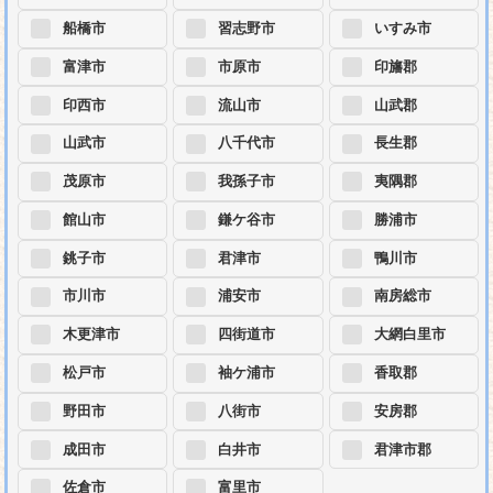
船橋市
習志野市
いすみ市
富津市
市原市
印旛郡
印西市
流山市
山武郡
山武市
八千代市
長生郡
茂原市
我孫子市
夷隅郡
館山市
鎌ケ谷市
勝浦市
銚子市
君津市
鴨川市
市川市
浦安市
南房総市
木更津市
四街道市
大網白里市
松戸市
袖ケ浦市
香取郡
野田市
八街市
安房郡
成田市
白井市
君津市郡
佐倉市
富里市