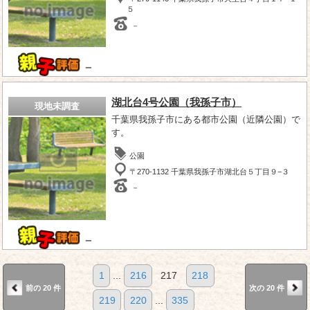
５
－
－
湖北台4号公園（我孫子市）
現地未調査
千葉県我孫子市にある都市公園（近隣公園）で
す。
公園
〒270-1132 千葉県我孫子市湖北台５丁目９−３
－
－
1
...
216
217
218
前の 20 件
次の 20 件
219
220
...
335