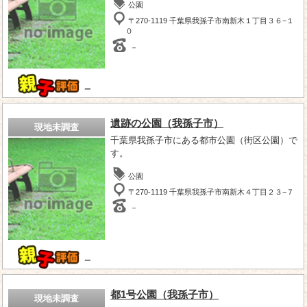
公園
〒270-1119 千葉県我孫子市南新木１丁目３６−１
０
－
－
遺跡の公園（我孫子市）
現地未調査
千葉県我孫子市にある都市公園（街区公園）で
す。
公園
〒270-1119 千葉県我孫子市南新木４丁目２３−７
－
－
都1号公園（我孫子市）
現地未調査