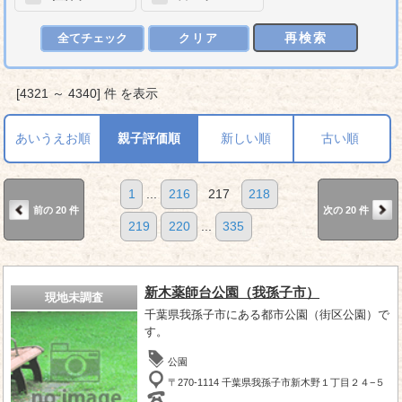
再検索
全てチェック
クリア
[4321 ～ 4340] 件 を表示
あいうえお順
親子評価順
新しい順
古い順
1
...
216
217
218
前の 20 件
次の 20 件
219
220
...
335
新木薬師台公園（我孫子市）
現地未調査
千葉県我孫子市にある都市公園（街区公園）で
す。
公園
〒270-1114 千葉県我孫子市新木野１丁目２４−５