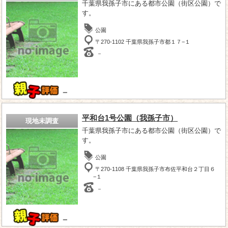
千葉県我孫子市にある都市公園（街区公園）で
す。
公園
〒270-1102 千葉県我孫子市都１７−１
－
－
平和台1号公園（我孫子市）
現地未調査
千葉県我孫子市にある都市公園（街区公園）で
す。
公園
〒270-1108 千葉県我孫子市布佐平和台２丁目６
−１
－
－