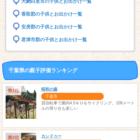
大網白里市の子供とお出かけ一覧
香取郡の子供とお出かけ一覧
安房郡の子供とお出かけ一覧
君津市郡の子供とお出かけ一覧
千葉県の親子評価ランキング
昭和の森
第1位
千葉市
貸自転車で園内4.5キロをサイクリング。109メート
ルの滑り台も楽しい
カンドゥー
第2位