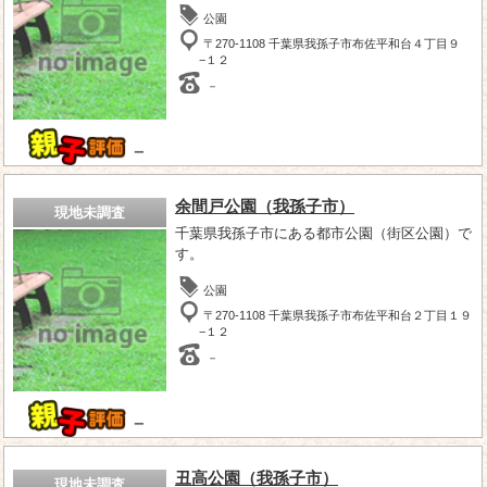
公園
〒270-1108 千葉県我孫子市布佐平和台４丁目９
−１２
－
－
余間戸公園（我孫子市）
現地未調査
千葉県我孫子市にある都市公園（街区公園）で
す。
公園
〒270-1108 千葉県我孫子市布佐平和台２丁目１９
−１２
－
－
丑高公園（我孫子市）
現地未調査