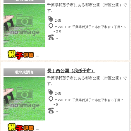
千葉県我孫子市にある都市公園（街区公園）で
す。
公園
〒270-1108 千葉県我孫子市布佐平和台７丁目１２
−２０
－
－
長丁西公園（我孫子市）
現地未調査
千葉県我孫子市にある都市公園（街区公園）で
す。
公園
〒270-1108 千葉県我孫子市布佐平和台６丁目７
−５
－
－