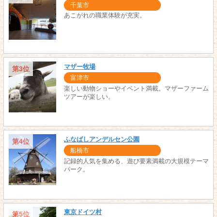
千葉市
あこがれの職業体験が充実。
マザー牧場
第3位
富津市
楽しい動物ショーやイベント満載。マザーファーム
ツアーが楽しい。
ふなばしアンデルセン公園
第4位
船橋市
記録的人気を集める、遊び要素満載の大規模テーマ
パーク。
東京ドイツ村
第5位