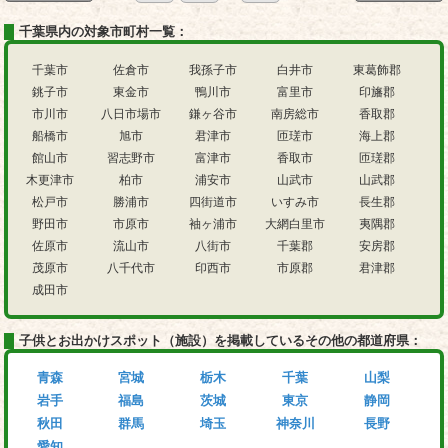
千葉県内の対象市町村一覧：
千葉市
佐倉市
我孫子市
白井市
東葛飾郡
銚子市
東金市
鴨川市
富里市
印旛郡
市川市
八日市場市
鎌ヶ谷市
南房総市
香取郡
船橋市
旭市
君津市
匝瑳市
海上郡
館山市
習志野市
富津市
香取市
匝瑳郡
木更津市
柏市
浦安市
山武市
山武郡
松戸市
勝浦市
四街道市
いすみ市
長生郡
野田市
市原市
袖ヶ浦市
大網白里市
夷隅郡
佐原市
流山市
八街市
千葉郡
安房郡
茂原市
八千代市
印西市
市原郡
君津郡
成田市
子供とお出かけスポット（施設）を掲載しているその他の都道府県：
青森
宮城
栃木
千葉
山梨
岩手
福島
茨城
東京
静岡
秋田
群馬
埼玉
神奈川
長野
愛知