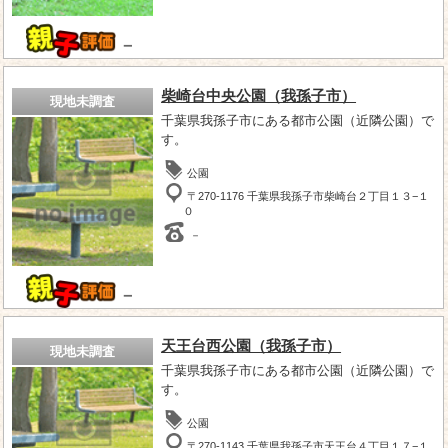
－
柴崎台中央公園（我孫子市）
現地未調査
千葉県我孫子市にある都市公園（近隣公園）で
す。
公園
〒270-1176 千葉県我孫子市柴崎台２丁目１３−１
０
－
－
天王台西公園（我孫子市）
現地未調査
千葉県我孫子市にある都市公園（近隣公園）で
す。
公園
〒270-1143 千葉県我孫子市天王台４丁目１７−１