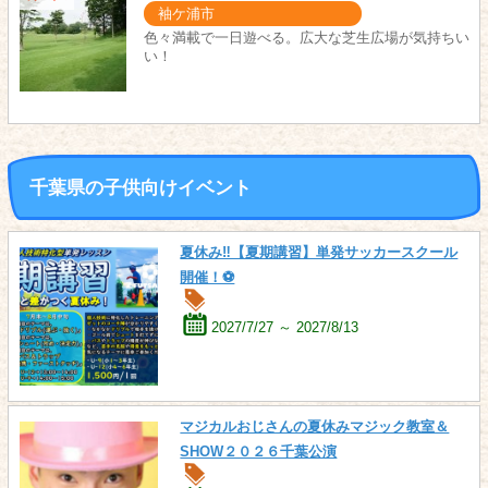
袖ケ浦市
色々満載で一日遊べる。広大な芝生広場が気持ちい
い！
千葉県の子供向けイベント
夏休み‼【夏期講習】単発サッカースクール
開催！⚽
2027/7/27 ～ 2027/8/13
マジカルおじさんの夏休みマジック教室＆
SHOW２０２６千葉公演