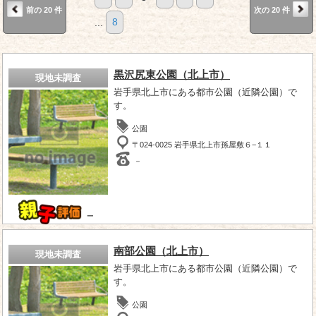
前の 20 件
次の 20 件
...
8
黒沢尻東公園（北上市）
現地未調査
岩手県北上市にある都市公園（近隣公園）で
す。
公園
〒024-0025 岩手県北上市孫屋敷６−１１
－
－
南部公園（北上市）
現地未調査
岩手県北上市にある都市公園（近隣公園）で
す。
公園