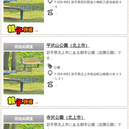
〒029-4501 岩手県胆沢郡金ケ崎町六原赤坂前９
−４
－
－
平沢山公園（北上市）
現地未調査
岩手県北上市にある都市公園（近隣公園）で
す。
公園
〒024-0051 岩手県北上市相去町山根梨の木４３
−１３７
－
－
寺沢公園（北上市）
現地未調査
岩手県北上市にある都市公園（近隣公園）で