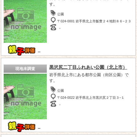
す。
公園
〒024-0001 岩手県北上市飯豊２４地割８６−２３
－
－
黒沢尻二丁目ふれあい公園（北上市）
現地未調査
岩手県北上市にある都市公園（街区公園）で
す。
公園
〒024-0022 岩手県北上市黒沢尻２丁目３−１
－
－