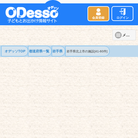
会員登録
ログイン
メニュー
オデッソTOP
都道府県一覧
岩手県
岩手県北上市の
施設
[41-60件]