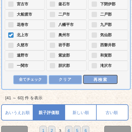
宮古市
釜石市
下閉伊郡
大船渡市
二戸市
二戸郡
花巻市
八幡平市
九戸郡
北上市
奥州市
気仙郡
久慈市
岩手郡
西磐井郡
遠野市
紫波郡
和賀郡
一関市
胆沢郡
滝沢市
再検索
全てチェック
クリア
[41 ～ 60] 件 を表示
あいうえお順
親子評価順
新しい順
古い順
1
2
3
4
5
6