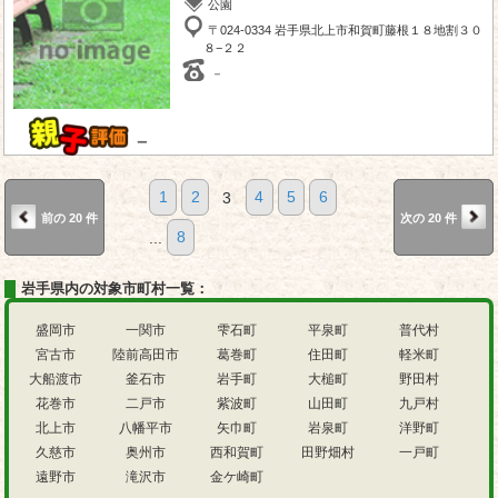
公園
〒024-0334 岩手県北上市和賀町藤根１８地割３０
８−２２
－
－
1
2
3
4
5
6
前の 20 件
次の 20 件
...
8
岩手県内の対象市町村一覧：
盛岡市
一関市
雫石町
平泉町
普代村
宮古市
陸前高田市
葛巻町
住田町
軽米町
大船渡市
釜石市
岩手町
大槌町
野田村
花巻市
二戸市
紫波町
山田町
九戸村
北上市
八幡平市
矢巾町
岩泉町
洋野町
久慈市
奥州市
西和賀町
田野畑村
一戸町
遠野市
滝沢市
金ケ崎町