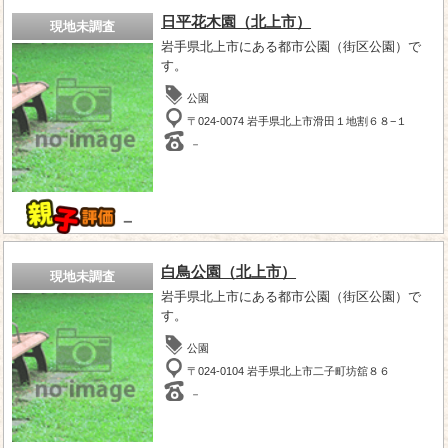
日平花木園（北上市）
現地未調査
岩手県北上市にある都市公園（街区公園）で
す。
公園
〒024-0074 岩手県北上市滑田１地割６８−１
－
－
白鳥公園（北上市）
現地未調査
岩手県北上市にある都市公園（街区公園）で
す。
公園
〒024-0104 岩手県北上市二子町坊舘８６
－