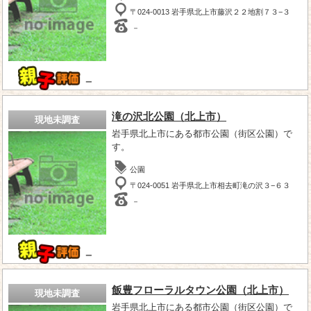
〒024-0013 岩手県北上市藤沢２２地割７３−３
－
－
滝の沢北公園（北上市）
現地未調査
岩手県北上市にある都市公園（街区公園）で
す。
公園
〒024-0051 岩手県北上市相去町滝の沢３−６３
－
－
飯豊フローラルタウン公園（北上市）
現地未調査
岩手県北上市にある都市公園（街区公園）で