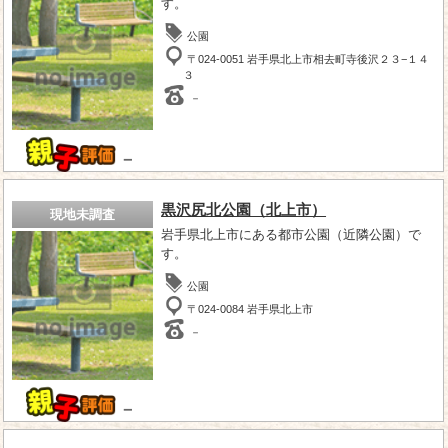
す。
公園
〒024-0051 岩手県北上市相去町寺後沢２３−１４
３
－
－
黒沢尻北公園（北上市）
現地未調査
岩手県北上市にある都市公園（近隣公園）で
す。
公園
〒024-0084 岩手県北上市
－
－