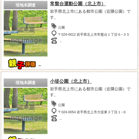
常盤台運動公園（北上市）
現地未調査
岩手県北上市にある都市公園（近隣公園）で
す。
公園
〒024-0012 岩手県北上市常盤台１丁目６−３５
－
－
小堤公園（北上市）
現地未調査
岩手県北上市にある都市公園（近隣公園）で
す。
公園
〒024-0054 岩手県北上市大堤東３丁目１−６
－