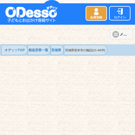
会員登録
ログイン
メニュー
オデッソTOP
都道府県一覧
宮城県
宮城県登米市の
施設
[21-40件]