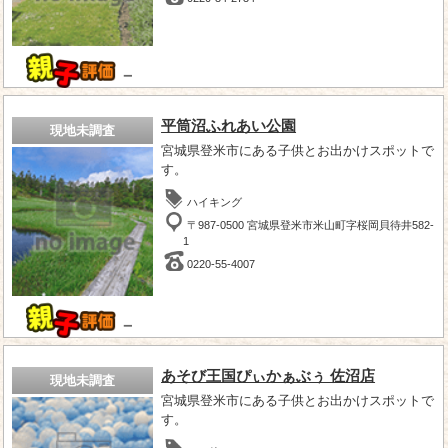
－
平筒沼ふれあい公園
現地未調査
宮城県登米市にある子供とお出かけスポットで
す。
ハイキング
〒987-0500 宮城県登米市米山町字桜岡貝待井582-
1
0220-55-4007
－
あそび王国ぴぃかぁぶぅ 佐沼店
現地未調査
宮城県登米市にある子供とお出かけスポットで
す。