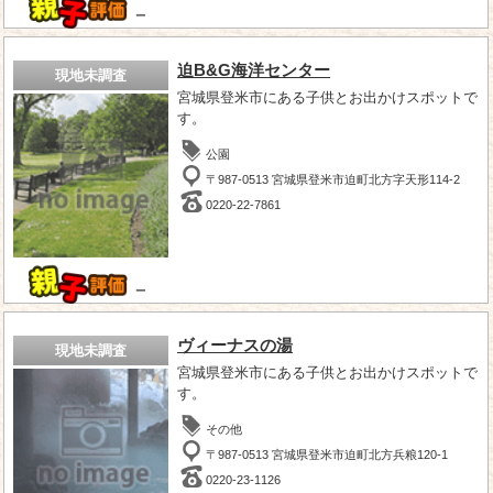
－
迫B&G海洋センター
現地未調査
宮城県登米市にある子供とお出かけスポットで
す。
公園
〒987-0513 宮城県登米市迫町北方字天形114-2
0220-22-7861
－
ヴィーナスの湯
現地未調査
宮城県登米市にある子供とお出かけスポットで
す。
その他
〒987-0513 宮城県登米市迫町北方兵粮120-1
0220-23-1126