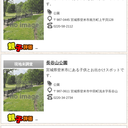
す。
公園
〒987-0445 宮城県登米市南方町上平貝128
0220-58-2112
－
長谷山公園
現地未調査
宮城県登米市にある子供とお出かけスポットで
す。
公園
〒987-0611 宮城県登米市中田町浅水字長谷山
0220-34-2734
－