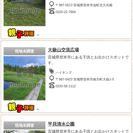
〒987-0513 宮城県登米市迫町北方兵粮
0220-22-7600
－
大嶽山交流広場
現地未調査
宮城県登米市にある子供とお出かけスポットで
す。
ハイキング
〒987-0423 宮城県登米市南方町大嶽1-5
0220-58-2112
－
平貝清水公園
現地未調査
宮城県登米市にある子供とお出かけスポットで