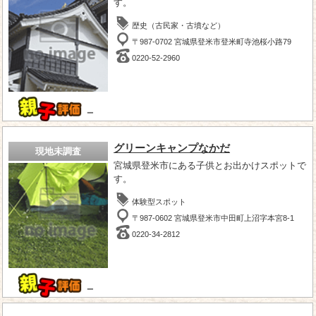
す。
歴史（古民家・古墳など）
〒987-0702 宮城県登米市登米町寺池桜小路79
0220-52-2960
－
グリーンキャンプなかだ
現地未調査
宮城県登米市にある子供とお出かけスポットで
す。
体験型スポット
〒987-0602 宮城県登米市中田町上沼字本宮8-1
0220-34-2812
－