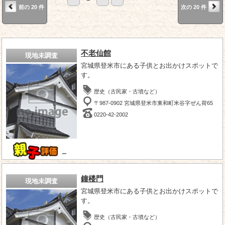
前の 20 件
次の 20 件
不老仙館
現地未調査
宮城県登米市にある子供とお出かけスポットで
す。
歴史（古民家・古墳など）
〒987-0902 宮城県登米市東和町米谷字ぜん荷65
0220-42-2002
－
鐘楼門
現地未調査
宮城県登米市にある子供とお出かけスポットで
す。
歴史（古民家・古墳など）