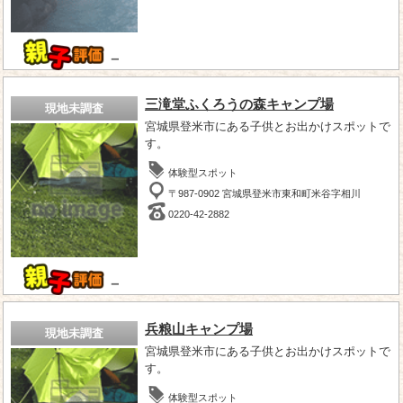
－
三滝堂ふくろうの森キャンプ場
現地未調査
宮城県登米市にある子供とお出かけスポットで
す。
体験型スポット
〒987-0902 宮城県登米市東和町米谷字相川
0220-42-2882
－
兵粮山キャンプ場
現地未調査
宮城県登米市にある子供とお出かけスポットで
す。
体験型スポット