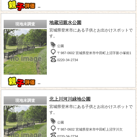
－
地蔵沼親水公園
現地未調査
宮城県登米市にある子供とお出かけスポットで
す。
公園
〒987-0602 宮城県登米市中田町上沼字新小塚前1
0220-34-2734
－
北上川河川緑地公園
現地未調査
宮城県登米市にある子供とお出かけスポットで
す。
公園
〒987-0602 宮城県登米市中田町上沼字川欠
0220-34-2734