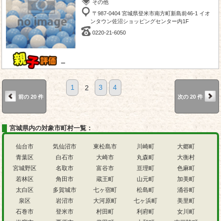
その他
〒987-0404 宮城県登米市南方町新島前46-1 イオ
ンタウン佐沼ショッピングセンター内1F
0220-21-6050
－
1
2
3
4
前の 20 件
次の 20 件
宮城県内の対象市町村一覧：
仙台市
気仙沼市
東松島市
川崎町
大郷町
青葉区
白石市
大崎市
丸森町
大衡村
宮城野区
名取市
富谷市
亘理町
色麻町
若林区
角田市
蔵王町
山元町
加美町
太白区
多賀城市
七ヶ宿町
松島町
涌谷町
泉区
岩沼市
大河原町
七ヶ浜町
美里町
石巻市
登米市
村田町
利府町
女川町