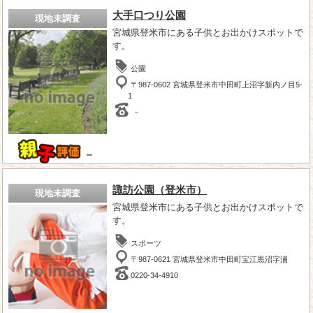
大手口つり公園
現地未調査
宮城県登米市にある子供とお出かけスポットで
す。
公園
〒987-0602 宮城県登米市中田町上沼字新内ノ目5-
1
－
－
諏訪公園（登米市）
現地未調査
宮城県登米市にある子供とお出かけスポットで
す。
スポーツ
〒987-0621 宮城県登米市中田町宝江黒沼字浦
0220-34-4910