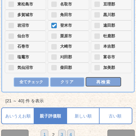
東松島市
名取市
亘理郡
多賀城市
角田市
黒川郡
岩沼市
登米市
遠田郡
仙台市
栗原市
牡鹿郡
石巻市
大崎市
本吉郡
塩竈市
刈田郡
富谷市
気仙沼市
柴田郡
加美郡
再検索
全てチェック
クリア
[21 ～ 40] 件 を表示
あいうえお順
親子評価順
新しい順
古い順
1
2
3
4