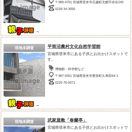
〒989-4701 宮城県登米市石越町北郷字赤谷240
0228-34-3056
－
平筒沼農村文化自然学習館
現地未調査
宮城県登米市にある子供とお出かけスポットで
す。
博物館・科学館など
〒987-0351 宮城県登米市豊里町久寿田64-1
0225-76-0071
－
武家屋敷「春蘭亭」
現地未調査
宮城県登米市にある子供とお出かけスポットで