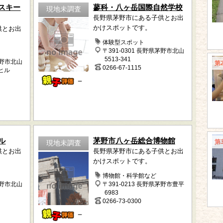
スキー
蓼科・八ヶ岳国際自然学校
現地未調査
長野県茅野市にある子供とお出
かけスポットです。
供とお出
体験型スポット
〒391-0301 長野県茅野市北山
5513-341
茅野市北山
第
0266-67-1115
ヒル
－
ル
茅野市八ヶ岳総合博物館
第
現地未調査
供とお出
長野県茅野市にある子供とお出
かけスポットです。
博物館・科学館など
茅野市北山
〒391-0213 長野県茅野市豊平
6983
0266-73-0300
－