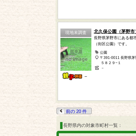
北久保公園（茅野市
現地未調査
長野県茅野市にある都
（街区公園）です。
公園
〒391-0011 長野県
５８２９−１
－
－
前の 20 件
長野県内の対象市町村一覧：