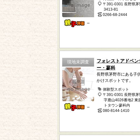
〒391-0301 長野県
3413-81
0266-68-2444
－
フォレストアドベン
現地未調査
ー・蓼科
長野県茅野市にある子
かけスポットです。
体験型スポット
〒391-0301 長野県
字鹿山4026番地2 
トタウン蓼科内
－
080-8144-1410