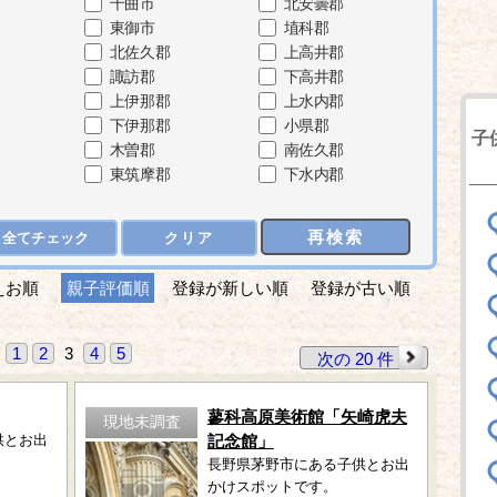
千曲市
北安曇郡
東御市
埴科郡
北佐久郡
上高井郡
諏訪郡
下高井郡
上伊那郡
上水内郡
下伊那郡
小県郡
子
木曽郡
南佐久郡
東筑摩郡
下水内郡
再検索
全てチェック
クリア
えお順
親子評価順
登録が新しい順
登録が古い順
1
2
3
4
5
次の 20 件
蓼科高原美術館「矢崎虎夫
現地未調査
供とお出
記念館」
長野県茅野市にある子供とお出
かけスポットです。