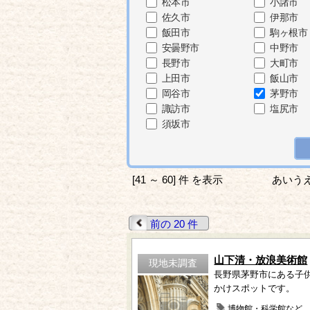
松本市
小諸市
佐久市
伊那市
飯田市
駒ヶ根市
安曇野市
中野市
長野市
大町市
上田市
飯山市
岡谷市
茅野市
諏訪市
塩尻市
須坂市
[41 ～ 60] 件 を表示
あいう
前の 20 件
山下清・放浪美術館
現地未調査
長野県茅野市にある子
かけスポットです。
博物館・科学館など