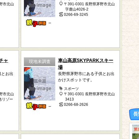
茅野市北山
〒391-0301 長野県茅野市北山
字鹿山4026-2
0266-69-3245
－
チャ
車山高原SKYPARKスキー
現地未調査
場
供とお出
長野県茅野市にある子供とお出
かけスポットです。
スポーツ
茅野市北山
〒391-0301 長野県茅野市北山
東急リゾー
3413
0266-68-2626
－
長
第