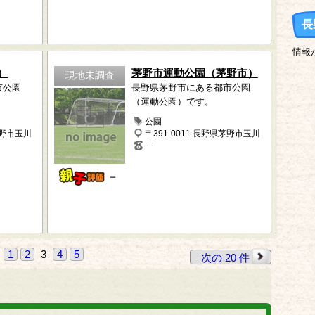
長
情報
）
茅野市運動公園（茅野市）
現地未調査
市公園
長野県茅野市にある都市公園
（運動公園）です。
公園
茅野市玉川
〒391-0011 長野県茅野市玉川
－
－
1
2
3
4
5
次の 20 件