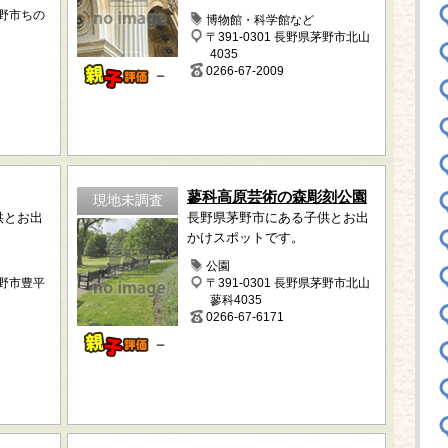
茅野市ちの
博物館・科学館など
〒391-0301 長野県茅野市北山
4035
0266-67-2009
－
蓼科高原芸術の森彫刻公園
現地未調査
供とお出
長野県茅野市にある子供とお出
かけスポットです。
公園
茅野市豊平
〒391-0301 長野県茅野市北山
蓼科4035
0266-67-6171
－