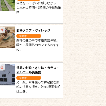
自然をいっぱいに感じながら、
１周約１時間～2時間の坪庭散策
路
2位
蓼科クラフトヴィレッジ
茅野市
白樺の森の中で本格陶芸体験。
暖かい雰囲気のカフェもおすす
め。
3位
世界の影絵・きり絵・ガラス・
オルゴール美術館
茅野市
光、鏡、水を使って神秘的な影
絵の世界を演出。9mの壁面影絵
は圧巻。