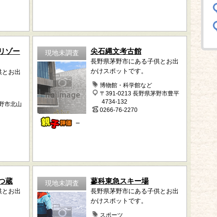
リゾー
尖石縄文考古館
現地未調査
長野県茅野市にある子供とお出
かけスポットです。
供とお出
博物館・科学館など
〒391-0213 長野県茅野市豊平
4734-132
茅野市北山
0266-76-2270
－
つ蔵
蓼科東急スキー場
現地未調査
供とお出
長野県茅野市にある子供とお出
かけスポットです。
スポーツ