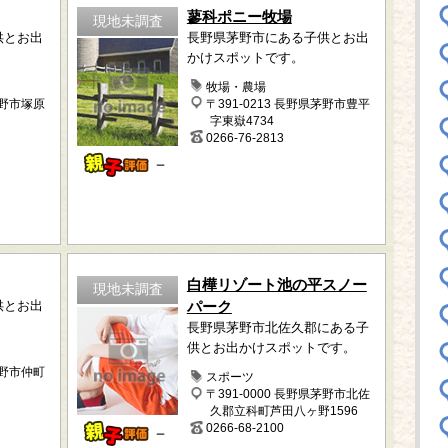
蓼科ポニー牧場
現地未調査
供とお出
長野県茅野市にある子供とお出
かけスポットです。
牧場・農場
茅野市塚原
〒391-0213 長野県茅野市豊平
字東嶽4734
0266-76-2813
－
白樺リゾート池の平スノー
現地未調査
供とお出
パーク
長野県茅野市北佐久郡にある子
供とお出かけスポットです。
茅野市仲町
スポーツ
〒391-0000 長野県茅野市北佐
久郡立科町芦田八ヶ野1596
0266-68-2100
－