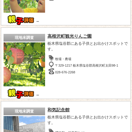
－
高根沢町観光りんご園
現地未調査
栃木県塩谷郡にある子供とお出かけスポットで
す。
牧場・農場
〒329-1217 栃木県塩谷郡高根沢町太田98-1
028-676-2268
－
和気記念館
現地未調査
栃木県塩谷郡にある子供とお出かけスポットで
す。