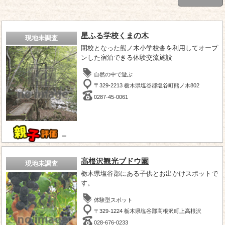
星ふる学校くまの木
現地未調査
閉校となった熊ノ木小学校舎を利用してオープ
ンした宿泊できる体験交流施設
自然の中で遊ぶ
〒329-2213 栃木県塩谷郡塩谷町熊ノ木802
0287-45-0061
－
高根沢観光ブドウ園
現地未調査
栃木県塩谷郡にある子供とお出かけスポットで
す。
体験型スポット
〒329-1224 栃木県塩谷郡高根沢町上高根沢
028-676-0233