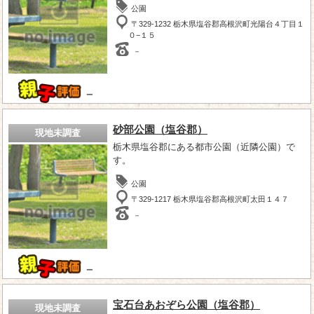
公園
〒329-1232 栃木県塩谷郡高根沢町光陽台４丁目１
０−１５
－
－
砂部公園（塩谷郡）
現地未調査
栃木県塩谷郡にある都市公園（近隣公園）で
す。
公園
〒329-1217 栃木県塩谷郡高根沢町太田１４７
－
－
宝石台あおぞら公園（塩谷郡）
現地未調査