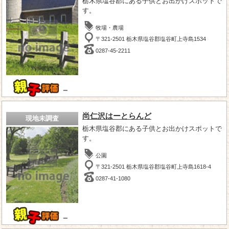
栃木県塩谷郡にある子供とお出かけスポットで
す。
牧場・農場
〒321-2501 栃木県塩谷郡塩谷町上寺島1534
0287-45-2211
－
尚仁沢はーとらんど
現地未調査
栃木県塩谷郡にある子供とお出かけスポットで
す。
公園
〒321-2501 栃木県塩谷郡塩谷町上寺島1618-4
0287-41-1080
－