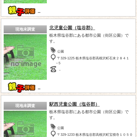
－
北児童公園（塩谷郡）
現地未調査
栃木県塩谷郡にある都市公園（街区公園）で
す。
公園
〒329-1225 栃木県塩谷郡高根沢町石末２８４１
−５
－
－
駅西児童公園（塩谷郡）
現地未調査
栃木県塩谷郡にある都市公園（街区公園）で
す。
公園
〒329-1233 栃木県塩谷郡高根沢町宝積寺１０５０