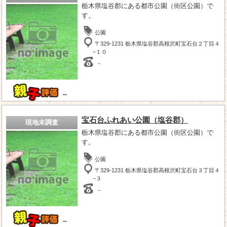
栃木県塩谷郡にある都市公園（街区公園）で
す。
公園
〒329-1231 栃木県塩谷郡高根沢町宝石台２丁目４
−１０
－
－
宝石台ふれあい公園（塩谷郡）
現地未調査
栃木県塩谷郡にある都市公園（街区公園）で
す。
公園
〒329-1231 栃木県塩谷郡高根沢町宝石台３丁目４
−３
－
－