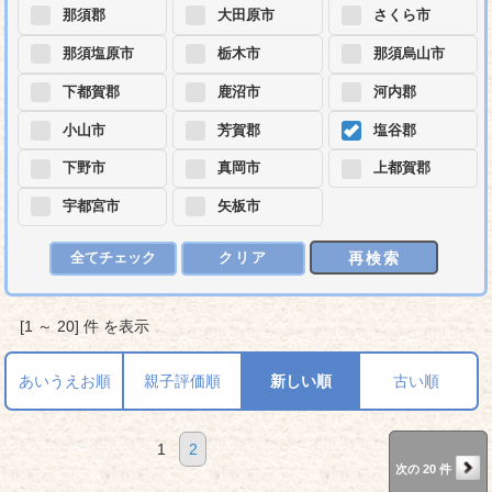
那須郡
大田原市
さくら市
那須塩原市
栃木市
那須烏山市
下都賀郡
鹿沼市
河内郡
小山市
芳賀郡
塩谷郡
下野市
真岡市
上都賀郡
宇都宮市
矢板市
再検索
全てチェック
クリア
[1 ～ 20] 件 を表示
あいうえお順
親子評価順
新しい順
古い順
1
2
次の 20 件