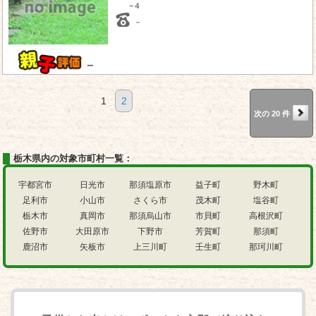
−４
－
－
1
2
次の 20 件
栃木県内の対象市町村一覧：
宇都宮市
日光市
那須塩原市
益子町
野木町
足利市
小山市
さくら市
茂木町
塩谷町
栃木市
真岡市
那須烏山市
市貝町
高根沢町
佐野市
大田原市
下野市
芳賀町
那須町
鹿沼市
矢板市
上三川町
壬生町
那珂川町