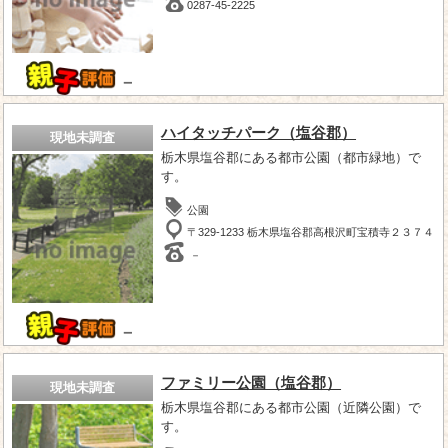
0287-45-2225
－
ハイタッチパーク（塩谷郡）
現地未調査
栃木県塩谷郡にある都市公園（都市緑地）で
す。
公園
〒329-1233 栃木県塩谷郡高根沢町宝積寺２３７４
－
－
ファミリー公園（塩谷郡）
現地未調査
栃木県塩谷郡にある都市公園（近隣公園）で
す。