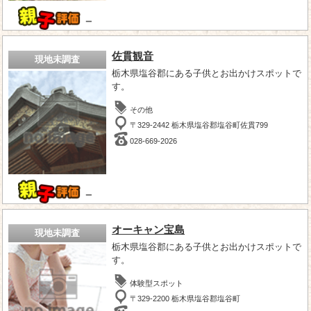
－
佐貫観音
現地未調査
栃木県塩谷郡にある子供とお出かけスポットで
す。
その他
〒329-2442 栃木県塩谷郡塩谷町佐貫799
028-669-2026
－
オーキャン宝島
現地未調査
栃木県塩谷郡にある子供とお出かけスポットで
す。
体験型スポット
〒329-2200 栃木県塩谷郡塩谷町