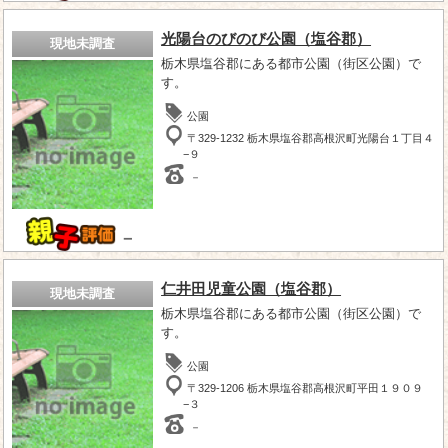
光陽台のびのび公園（塩谷郡）
現地未調査
栃木県塩谷郡にある都市公園（街区公園）で
す。
公園
〒329-1232 栃木県塩谷郡高根沢町光陽台１丁目４
−９
－
－
仁井田児童公園（塩谷郡）
現地未調査
栃木県塩谷郡にある都市公園（街区公園）で
す。
公園
〒329-1206 栃木県塩谷郡高根沢町平田１９０９
−３
－