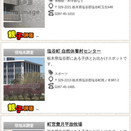
博物館・科学館など
〒329-2221 栃木県塩谷郡塩谷町玉生648
0287-45-1010
－
塩谷町 自然休養村センター
現地未調査
栃木県塩谷郡にある子供とお出かけスポットで
す。
スポーツ
〒329-2213 栃木県塩谷郡塩谷町熊ノ木987-2
0287-45-1465
－
町営豊月平放牧場
現地未調査