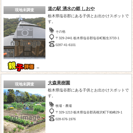
道の駅 湧水の郷 しおや
現地未調査
栃木県塩谷郡にある子供とお出かけスポットで
す。
その他
〒329-2441 栃木県塩谷郡塩谷町船生3733-1
0287-41-6101
－
大森果樹園
現地未調査
栃木県塩谷郡にある子供とお出かけスポットで
す。
牧場・農場
〒329-1213 栃木県塩谷郡高根沢町下柏崎29-1
028-676-1976