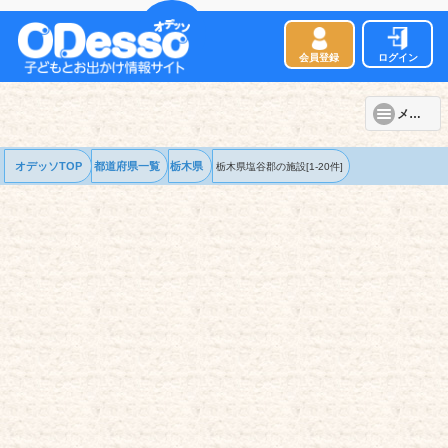
会員登録
ログイン
メニュー
オデッソTOP
都道府県一覧
栃木県
栃木県塩谷郡の
施設
[1-20件]