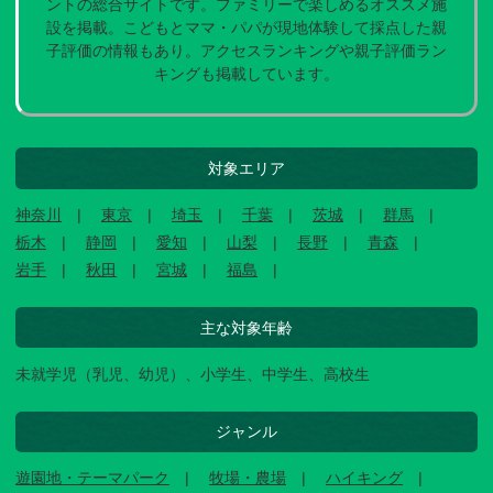
ントの総合サイトです。ファミリーで楽しめるオススメ施
設を掲載。こどもとママ・パパが現地体験して採点した親
子評価の情報もあり。アクセスランキングや親子評価ラン
キングも掲載しています。
対象エリア
神奈川
東京
埼玉
千葉
茨城
群馬
栃木
静岡
愛知
山梨
長野
青森
岩手
秋田
宮城
福島
主な対象年齢
未就学児（乳児、幼児）、小学生、中学生、高校生
ジャンル
遊園地・テーマパーク
牧場・農場
ハイキング