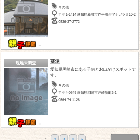
その他
〒441-1414 愛知県新城市作手清岳字ナガラミ10-2
0536-37-2772
－
葵湯
現地未調査
愛知県岡崎市にある子供とお出かけスポットで
す。
その他
〒444-0849 愛知県岡崎市戸崎新町2-1
0564-74-1126
－
1
2
3
4
5
...