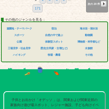
次の 20 件
171
その他のジャンルを見る：
遊園地・テーマパーク
宿泊
海水浴・湖水浴
スポーツ
自然の中で遊ぶ
動物園
公園
体験型スポット
博物館・科学館など
工場見学・社会見学
歴史(古民家・古墳など)
水族館
ハイキング
牧場・農場
その他
子供とお出かけ「オデッソ 」は、関東および関東近郊の
家族向け遊び場スポット、レジャー施設、子ども向けイベ