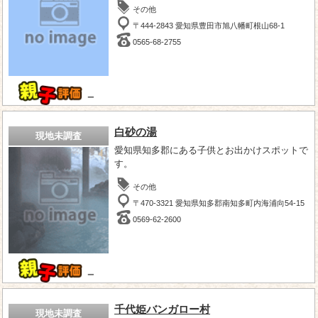
その他
〒444-2843 愛知県豊田市旭八幡町根山68-1
0565-68-2755
－
白砂の湯
現地未調査
愛知県知多郡にある子供とお出かけスポットで
す。
その他
〒470-3321 愛知県知多郡南知多町内海浦向54-15
0569-62-2600
－
千代姫バンガロー村
現地未調査