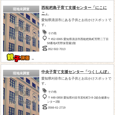
西枇杷島子育て支援センター「にこに
現地未調査
こ」
愛知県清須市にある子供とお出かけスポットで
す。
その他
〒452-0065 愛知県清須市西枇杷島町芳野二丁目
58番地4芳野保育園1階
052-502-7013
－
中央子育て支援センター「つくしんぼ」
現地未調査
愛知県刈谷市にある子供とお出かけスポットで
す。
その他
〒448-0858 愛知県刈谷市若松町3-8-2総合健康セ
ンター2階
0566-61-2719