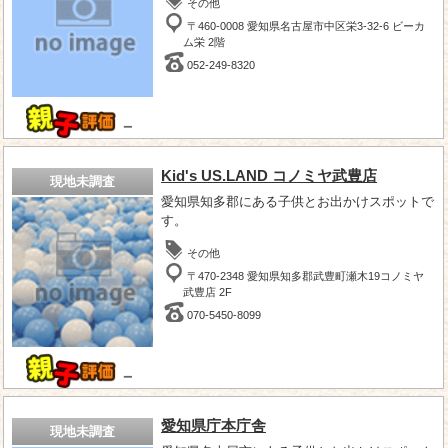
その他
〒460-0008 愛知県名古屋市中区栄3-32-6 ビーカ
ム栄 2階
052-249-8320
－
Kid's US.LAND コノミヤ武豊店
現地未調査
愛知県知多郡にある子供とお出かけスポットで
す。
その他
〒470-2348 愛知県知多郡武豊町瀬木19コノミヤ
武豊店 2F
070-5450-8099
－
愛知県庁本庁舎
現地未調査