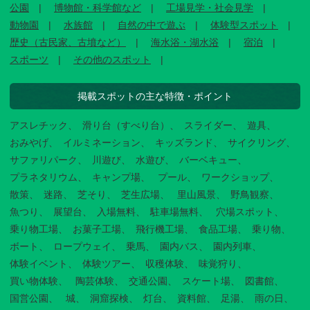
公園
博物館・科学館など
工場見学・社会見学
動物園
水族館
自然の中で遊ぶ
体験型スポット
歴史（古民家、古墳など）
海水浴・湖水浴
宿泊
スポーツ
その他のスポット
掲載スポットの主な特徴・ポイント
アスレチック
滑り台（すべり台）
スライダー
遊具
おみやげ
イルミネーション
キッズランド
サイクリング
サファリパーク
川遊び
水遊び
バーベキュー
プラネタリウム
キャンプ場
プール
ワークショップ
散策
迷路
芝そり
芝生広場
里山風景
野鳥観察
魚つり
展望台
入場無料
駐車場無料
穴場スポット
乗り物工場
お菓子工場
飛行機工場
食品工場
乗り物
ボート
ロープウェイ
乗馬
園内バス
園内列車
体験イベント
体験ツアー
収穫体験
味覚狩り
買い物体験
陶芸体験
交通公園
スケート場
図書館
国営公園
城
洞窟探検
灯台
資料館
足湯
雨の日