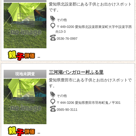
愛知県北設楽郡にある子供とお出かけスポット
です。
その他
〒449-0200 愛知県北設楽郡東栄町大字中設楽字西
向13-3
0536-76-0997
－
三河湖バンガロー村ふる里
現地未調査
愛知県豊田市にある子供とお出かけスポットで
す。
その他
〒444-3206 愛知県豊田市羽布町鬼ノ平301
0565-90-3111
－