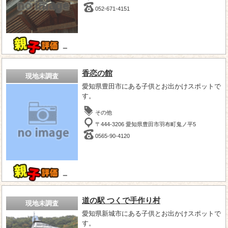
052-671-4151
－
香恋の館
現地未調査
愛知県豊田市にある子供とお出かけスポットで
す。
その他
〒444-3206 愛知県豊田市羽布町鬼ノ平5
0565-90-4120
－
道の駅 つくで手作り村
現地未調査
愛知県新城市にある子供とお出かけスポットで
す。