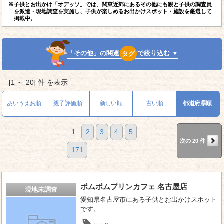
※子供とお出かけ「オデッソ」では、関東近郊にあるその他にも親と子供の調査員
を派遣・現地調査を実施し、子供が楽しめるお出かけスポット・施設を厳選して
掲載中。
「その他」の関連
タグ
で絞り込む ▼
[1 ～ 20] 件 を表示
あいうえお順
親子評価順
新しい順
古い順
都道府県順
1
2
3
4
5
...
次の 20 件
171
ポムポムプリンカフェ 名古屋店
現地未調査
愛知県名古屋市にある子供とお出かけスポット
です。