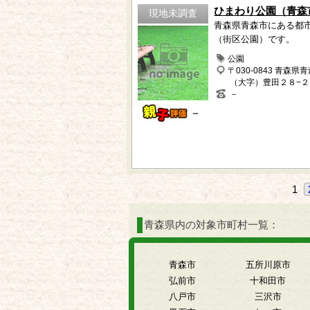
ひまわり公園（青森
現地未調査
青森県青森市にある都
（街区公園）です。
公園
〒030-0843 青森県
（大字）豊田２８−２
－
－
1
青森県内の対象市町村一覧：
青森市
五所川原市
弘前市
十和田市
八戸市
三沢市