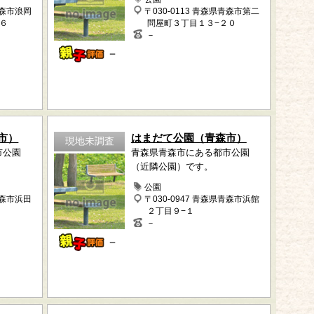
青森市浪岡
〒030-0113 青森県青森市第二
６
問屋町３丁目１３−２０
－
－
市）
はまだて公園（青森市）
現地未調査
市公園
青森県青森市にある都市公園
（近隣公園）です。
公園
青森市浜田
〒030-0947 青森県青森市浜館
２丁目９−１
－
－