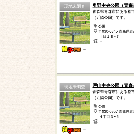
奥野中央公園（青森
現地未調査
青森県青森市にある都
（近隣公園）です。
公園
〒030-0845 青森県
丁目１８−７
－
－
戸山中央公園（青森
現地未調査
青森県青森市にある都
（近隣公園）です。
公園
〒030-0957 青森県
４丁目３−５
－
－