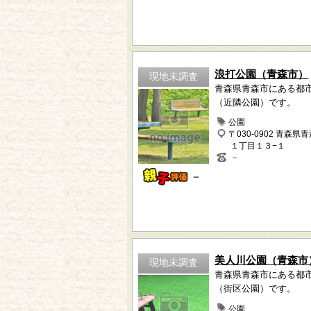
浪打公園（青森市）
現地未調査
青森県青森市にある都
（近隣公園）です。
公園
〒030-0902 青森県
１丁目１３−１
－
－
美人川公園（青森市
現地未調査
青森県青森市にある都
（街区公園）です。
公園