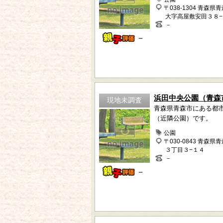
〒038-1304 青森県
大字高屋敷安田３８−
－
－
浜田中央公園（青森
現地未調査
青森県青森市にある都
（近隣公園）です。
公園
〒030-0843 青森県
３丁目３−１４
－
－