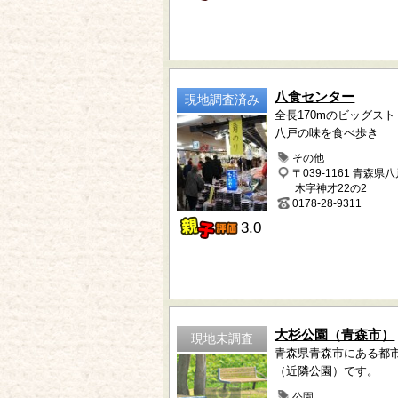
八食センター
現地調査済み
全長170mのビッグス
八戸の味を食べ歩き
その他
〒039-1161 青森県
木字神才22の2
0178-28-9311
3.0
大杉公園（青森市）
現地未調査
青森県青森市にある都
（近隣公園）です。
公園