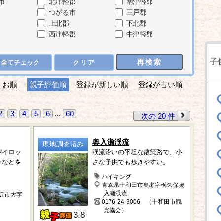
市
北津軽郡
南津軽郡
つがる市
三戸郡
上北郡
下北郡
西津軽郡
中津軽郡
子
再検索
全てチェック
クリア
えお順
親子評価順
登録が新しい順
登録が古い順
2
3
4
5
6
...
60
次の 20 件
奥入瀬渓流
現地調査済み
パイロッ
渓流沿いの平坦な散策路で、小
ンなどを
さな子供でも歩きやすい。
ハイキング
青森県十和田市奥瀬字栃久保奥
入瀬渓流
三沢市大字
0176-24-3006 （十和田市観
光協会）
3.8