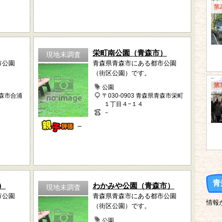
第
栄町南公園（青森市）
現地未調査
市公園
青森県青森市にある都市公園
（街区公園）です。
第
公園
青森市合浦
〒030-0903 青森県青森市栄町
１丁目４−１４
－
－
青
）
わかみや公園（青森市）
現地未調査
市公園
青森県青森市にある都市公園
情報
（街区公園）です。
公園