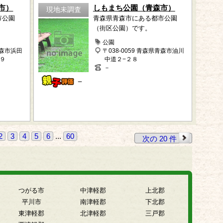
市）
しもまち公園（青森市）
現地未調査
市公園
青森県青森市にある都市公園
（街区公園）です。
公園
青森市浜田
〒038-0059 青森県青森市油川
９
中道２−２８
－
－
2
3
4
5
6
...
60
次の 20 件
つがる市
中津軽郡
上北郡
平川市
南津軽郡
下北郡
東津軽郡
北津軽郡
三戸郡