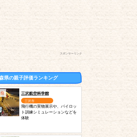
スポンサーリンク
森県の親子評価ランキング
1位
三沢航空科学館
三沢市
飛行機の実物展示や、パイロッ
ト訓練シミュレーションなどを
体験