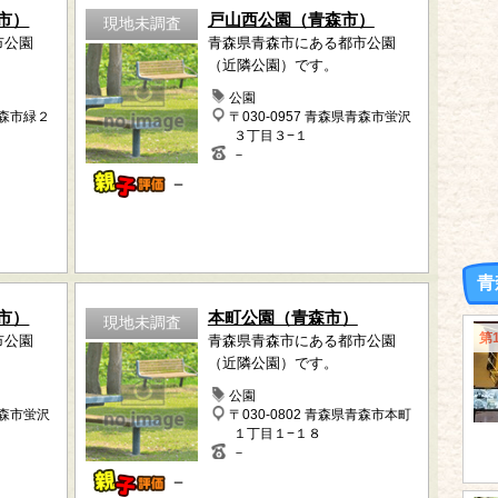
市）
戸山西公園（青森市）
現地未調査
市公園
青森県青森市にある都市公園
（近隣公園）です。
公園
青森市緑２
〒030-0957 青森県青森市蛍沢
３丁目３−１
－
－
青
市）
本町公園（青森市）
現地未調査
第
市公園
青森県青森市にある都市公園
（近隣公園）です。
公園
青森市蛍沢
〒030-0802 青森県青森市本町
１丁目１−１８
－
－