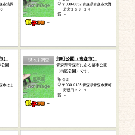
青森市浪岡
〒030-0852 青森県青森市大野
６
若宮１５３−１４
－
－
市）
卸町公園（青森市）
現地未調査
市公園
青森県青森市にある都市公園
（街区公園）です。
公園
青森市はま
〒030-0135 青森県青森市新町
野幾田２２−１
－
－