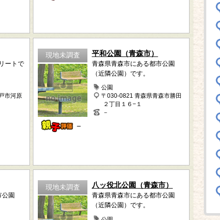
平和公園（青森市）
現地未調査
トリートで
青森県青森市にある都市公園
（近隣公園）です。
公園
八戸市河原
〒030-0821 青森県青森市勝田
２丁目１６−１
－
－
八ッ役北公園（青森市）
現地未調査
市公園
青森県青森市にある都市公園
（近隣公園）です。
公園