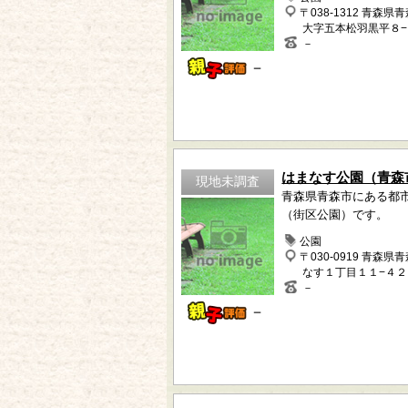
〒038-1312 青森県
大字五本松羽黒平８−
－
－
はまなす公園（青森
現地未調査
青森県青森市にある都
（街区公園）です。
公園
〒030-0919 青森県
なす１丁目１１−４２
－
－