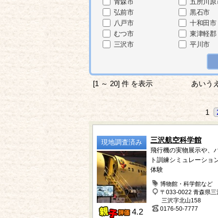
青森市
五所川原
弘前市
黒石市
八戸市
十和田市
むつ市
東津軽郡
三沢市
平川市
[1 ～ 20] 件 を表示
あいう
1
三沢航空科学館
現地調査済み
飛行機の実物展示や、
ト訓練シミュレーショ
体験
博物館・科学館など
〒033-0022 青森県
三沢字北山158
0176-50-7777
4.2