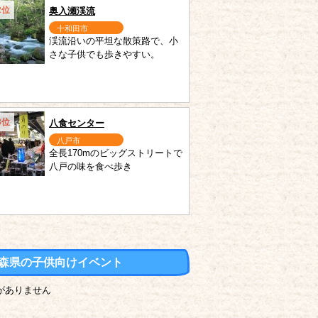
2位
奥入瀬渓流
十和田市
渓流沿いの平坦な散策路で、小
さな子供でも歩きやすい。
3位
八食センター
八戸市
全長170mのビッグストリートで
八戸の味を食べ歩き
森県の子供向けイベント
がありません