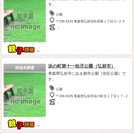
す。
公園
〒036-8141 青森県弘前市松原東１丁目４−２９
－
－
浜の町第十一幼児公園（弘前市）
現地未調査
青森県弘前市にある都市公園（街区公園）で
す。
公園
〒036-8325 青森県弘前市浜の町北１丁目１７−２
－
－