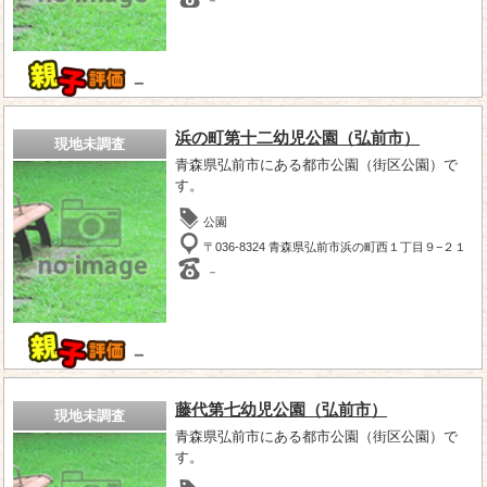
－
浜の町第十二幼児公園（弘前市）
現地未調査
青森県弘前市にある都市公園（街区公園）で
す。
公園
〒036-8324 青森県弘前市浜の町西１丁目９−２１
－
－
藤代第七幼児公園（弘前市）
現地未調査
青森県弘前市にある都市公園（街区公園）で
す。