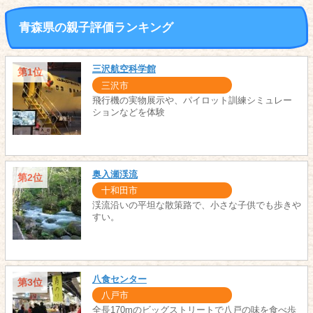
青森県の親子評価ランキング
三沢航空科学館
第1位
三沢市
飛行機の実物展示や、パイロット訓練シミュレー
ションなどを体験
奥入瀬渓流
第2位
十和田市
渓流沿いの平坦な散策路で、小さな子供でも歩きや
すい。
八食センター
第3位
八戸市
全長170mのビッグストリートで八戸の味を食べ歩