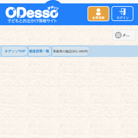
会員登録
ログイン
メニュー
オデッソTOP
都道府県一覧
青森県の
施設
[361-380件]