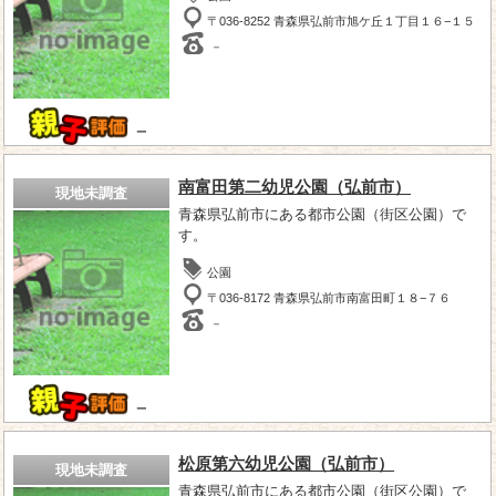
〒036-8252 青森県弘前市旭ケ丘１丁目１６−１５
－
－
南富田第二幼児公園（弘前市）
現地未調査
青森県弘前市にある都市公園（街区公園）で
す。
公園
〒036-8172 青森県弘前市南富田町１８−７６
－
－
松原第六幼児公園（弘前市）
現地未調査
青森県弘前市にある都市公園（街区公園）で