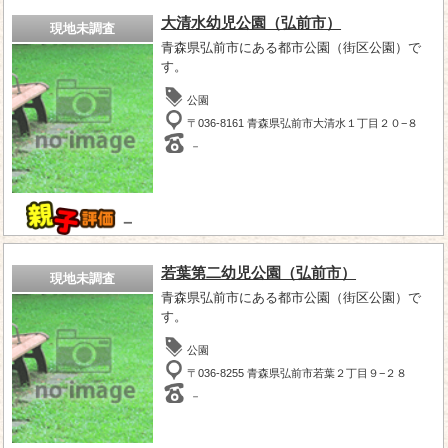
大清水幼児公園（弘前市）
現地未調査
青森県弘前市にある都市公園（街区公園）で
す。
公園
〒036-8161 青森県弘前市大清水１丁目２０−８
－
－
若葉第二幼児公園（弘前市）
現地未調査
青森県弘前市にある都市公園（街区公園）で
す。
公園
〒036-8255 青森県弘前市若葉２丁目９−２８
－