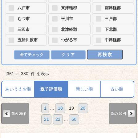
八戸市
東津軽郡
南津軽郡
むつ市
平川市
三戸郡
三沢市
北津軽郡
下北郡
五所川原市
つがる市
中津軽郡
再検索
全てチェック
クリア
[361 ～ 380] 件 を表示
あいうえお順
親子評価順
新しい順
古い順
1
...
18
19
20
前の 20 件
次の 20 件
21
22
...
60