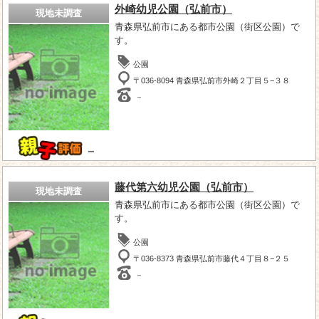
外崎幼児公園（弘前市）
現地未調査
青森県弘前市にある都市公園（街区公園）で
す。
公園
〒036-8094 青森県弘前市外崎２丁目５−３８
－
－
藤代第六幼児公園（弘前市）
現地未調査
青森県弘前市にある都市公園（街区公園）で
す。
公園
〒036-8373 青森県弘前市藤代４丁目８−２５
－