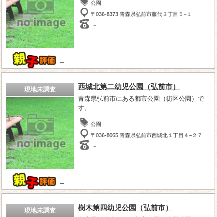
公園
〒036-8373 青森県弘前市藤代３丁目５−１
－
－
西城北第二幼児公園（弘前市）
現地未調査
青森県弘前市にある都市公園（街区公園）で
す。
公園
〒036-8065 青森県弘前市西城北１丁目４−２７
－
－
樹木第四幼児公園（弘前市）
現地未調査