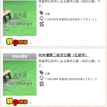
青森県弘前市にある都市公園（街区公園）で
す。
公園
〒036-8228 青森県弘前市樹木４丁目３−３１
－
－
向外瀬第二幼児公園（弘前市）
現地未調査
青森県弘前市にある都市公園（街区公園）で
す。
公園
〒036-8066 青森県弘前市向外瀬５丁目７−５
－
－