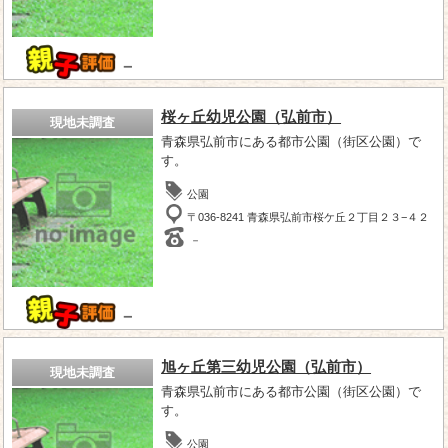
－
桜ヶ丘幼児公園（弘前市）
現地未調査
青森県弘前市にある都市公園（街区公園）で
す。
公園
〒036-8241 青森県弘前市桜ケ丘２丁目２３−４２
－
－
旭ヶ丘第三幼児公園（弘前市）
現地未調査
青森県弘前市にある都市公園（街区公園）で
す。
公園