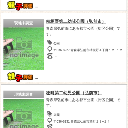
－
桔梗野第二幼児公園（弘前市）
現地未調査
青森県弘前市にある都市公園（街区公園）で
す。
公園
〒036-8227 青森県弘前市桔梗野４丁目１２−１２
－
－
稔町第二幼児公園（弘前市）
現地未調査
青森県弘前市にある都市公園（街区公園）で
す。
公園
〒036-8231 青森県弘前市稔町２３−２４
－