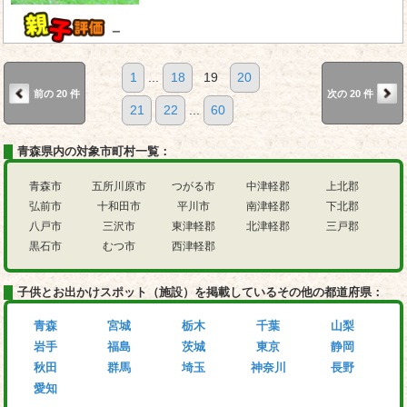
－
1
...
18
19
20
前の 20 件
次の 20 件
21
22
...
60
青森県内の対象市町村一覧：
青森市
五所川原市
つがる市
中津軽郡
上北郡
弘前市
十和田市
平川市
南津軽郡
下北郡
八戸市
三沢市
東津軽郡
北津軽郡
三戸郡
黒石市
むつ市
西津軽郡
子供とお出かけスポット（施設）を掲載しているその他の都道府県：
青森
宮城
栃木
千葉
山梨
岩手
福島
茨城
東京
静岡
秋田
群馬
埼玉
神奈川
長野
愛知