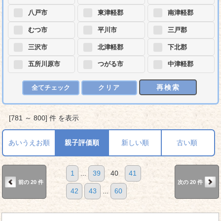
八戸市
東津軽郡
南津軽郡
むつ市
平川市
三戸郡
三沢市
北津軽郡
下北郡
五所川原市
つがる市
中津軽郡
再検索
全てチェック
クリア
[781 ～ 800] 件 を表示
あいうえお順
親子評価順
新しい順
古い順
1
...
39
40
41
前の 20 件
次の 20 件
42
43
...
60