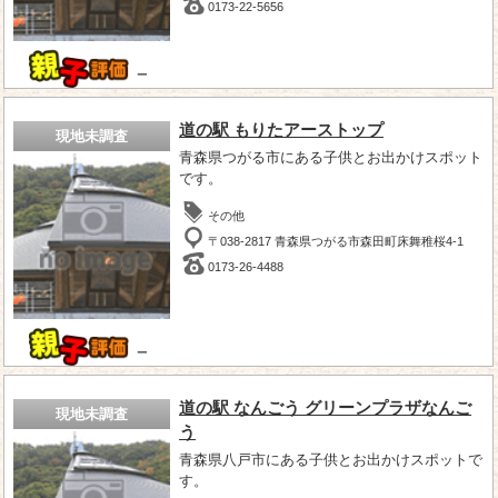
0173-22-5656
－
道の駅 もりたアーストップ
現地未調査
青森県つがる市にある子供とお出かけスポット
です。
その他
〒038-2817 青森県つがる市森田町床舞稚桜4-1
0173-26-4488
－
道の駅 なんごう グリーンプラザなんご
現地未調査
う
青森県八戸市にある子供とお出かけスポットで
す。