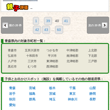
－
1
...
39
40
41
前の 20 件
次の 20 件
42
43
...
60
青森県内の対象市町村一覧：
青森市
五所川原市
つがる市
中津軽郡
上北郡
弘前市
十和田市
平川市
南津軽郡
下北郡
八戸市
三沢市
東津軽郡
北津軽郡
三戸郡
黒石市
むつ市
西津軽郡
子供とお出かけスポット（施設）を掲載しているその他の都道府県：
青森
宮城
栃木
千葉
山梨
岩手
福島
茨城
東京
静岡
秋田
群馬
埼玉
神奈川
長野
愛知