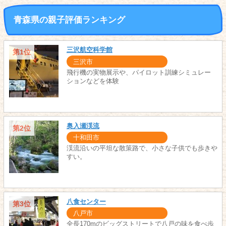
青森県の親子評価ランキング
三沢航空科学館
第1位
三沢市
飛行機の実物展示や、パイロット訓練シミュレー
ションなどを体験
奥入瀬渓流
第2位
十和田市
渓流沿いの平坦な散策路で、小さな子供でも歩きや
すい。
八食センター
第3位
八戸市
全長170mのビッグストリートで八戸の味を食べ歩