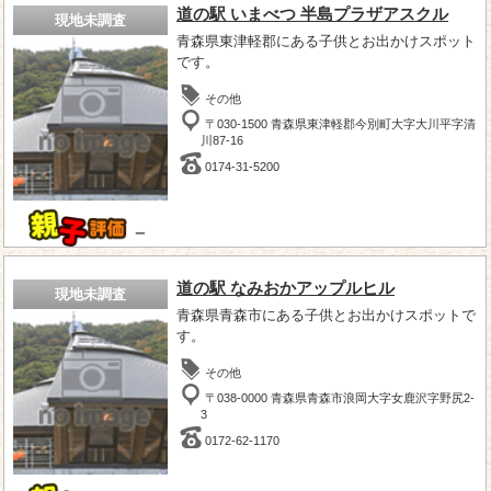
道の駅 いまべつ 半島プラザアスクル
現地未調査
青森県東津軽郡にある子供とお出かけスポット
です。
その他
〒030-1500 青森県東津軽郡今別町大字大川平字清
川87-16
0174-31-5200
－
道の駅 なみおかアップルヒル
現地未調査
青森県青森市にある子供とお出かけスポットで
す。
その他
〒038-0000 青森県青森市浪岡大字女鹿沢字野尻2-
3
0172-62-1170