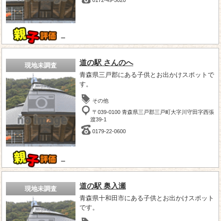
－
道の駅 さんのへ
現地未調査
青森県三戸郡にある子供とお出かけスポットで
す。
その他
〒039-0100 青森県三戸郡三戸町大字川守田字西張
渡39-1
0179-22-0600
－
道の駅 奥入瀬
現地未調査
青森県十和田市にある子供とお出かけスポット
です。