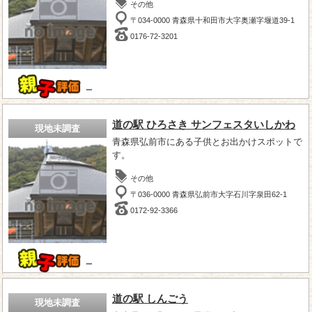
その他
〒034-0000 青森県十和田市大字奥瀬字堰道39-1
0176-72-3201
－
道の駅 ひろさき サンフェスタいしかわ
現地未調査
青森県弘前市にある子供とお出かけスポットで
す。
その他
〒036-0000 青森県弘前市大字石川字泉田62-1
0172-92-3366
－
道の駅 しんごう
現地未調査