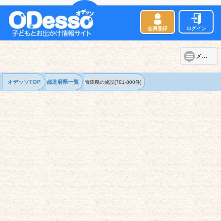
会員登録
ログイン
メニュー
オデッソTOP
都道府県一覧
青森県の
施設
[781-800件]