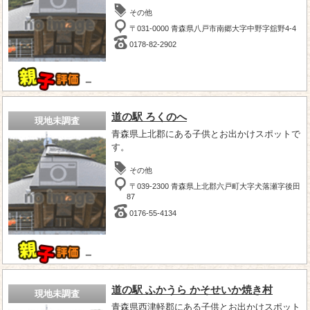
その他
〒031-0000 青森県八戸市南郷大字中野字舘野4-4
0178-82-2902
－
道の駅 ろくのへ
現地未調査
青森県上北郡にある子供とお出かけスポットで
す。
その他
〒039-2300 青森県上北郡六戸町大字犬落瀬字後田
87
0176-55-4134
－
道の駅 ふかうら かそせいか焼き村
現地未調査
青森県西津軽郡にある子供とお出かけスポット