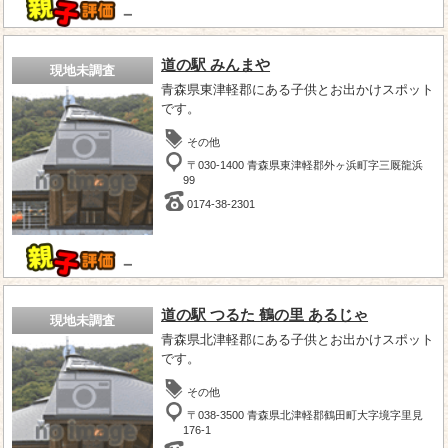
－
道の駅 みんまや
現地未調査
青森県東津軽郡にある子供とお出かけスポット
です。
その他
〒030-1400 青森県東津軽郡外ヶ浜町字三厩龍浜
99
0174-38-2301
－
道の駅 つるた 鶴の里 あるじゃ
現地未調査
青森県北津軽郡にある子供とお出かけスポット
です。
その他
〒038-3500 青森県北津軽郡鶴田町大字境字里見
176-1