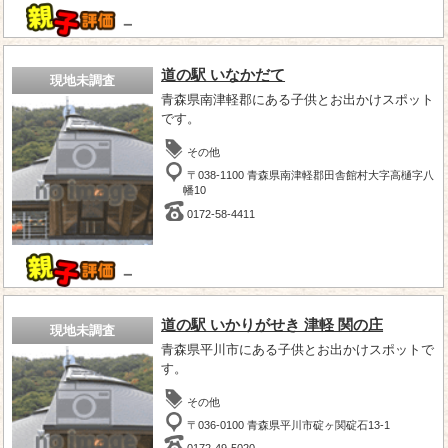
－
道の駅 いなかだて
現地未調査
青森県南津軽郡にある子供とお出かけスポット
です。
その他
〒038-1100 青森県南津軽郡田舎館村大字高樋字八
幡10
0172-58-4411
－
道の駅 いかりがせき 津軽 関の庄
現地未調査
青森県平川市にある子供とお出かけスポットで
す。
その他
〒036-0100 青森県平川市碇ヶ関碇石13-1
0172-49-5020