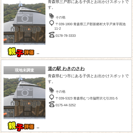
青森県三戸郡にある子供とお出かけスポットで
す。
その他
〒039-1800 青森県三戸郡新郷村大字戸来字雨池
11-2
0178-78-3333
－
道の駅 わきのさわ
現地未調査
青森県むつ市にある子供とお出かけスポットで
す。
その他
〒039-5323 青森県むつ市脇野沢七引201-5
0175-44-3252
－