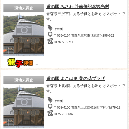
道の駅 みさわ 斗南藩記念観光村
現地未調査
青森県三沢市にある子供とお出かけスポットで
す。
その他
〒033-0164 青森県三沢市谷地頭4-298-652
0176-59-2711
－
道の駅 よこはま 菜の花プラザ
現地未調査
青森県上北郡にある子供とお出かけスポットで
す。
その他
〒039-4100 青森県上北郡横浜町字林ノ脇79-12
0175-78-6687