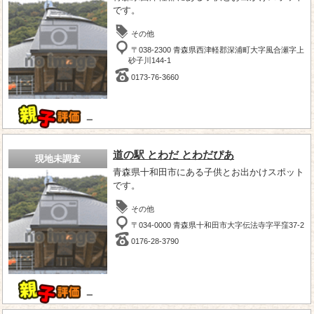
です。
その他
〒038-2300 青森県西津軽郡深浦町大字風合瀬字上
砂子川144-1
0173-76-3660
－
道の駅 とわだ とわだぴあ
現地未調査
青森県十和田市にある子供とお出かけスポット
です。
その他
〒034-0000 青森県十和田市大字伝法寺字平窪37-2
0176-28-3790
－