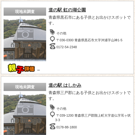
道の駅 虹の湖公園
現地未調査
青森県黒石市にある子供とお出かけスポットで
す。
その他
〒036-0300 青森県黒石市大字沖浦字山神1-5
0172-54-2348
－
道の駅 はしかみ
現地未調査
青森県三戸郡にある子供とお出かけスポットで
す。
その他
〒039-1200 青森県三戸郡階上町大字道仏字耳ヶ吠
3-3
0178-88-1800