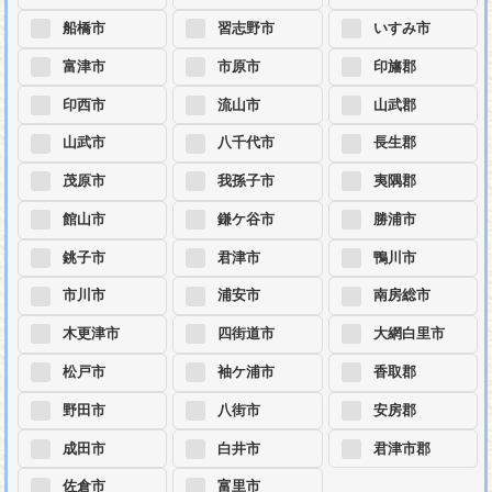
船橋市
習志野市
いすみ市
富津市
市原市
印旛郡
印西市
流山市
山武郡
山武市
八千代市
長生郡
茂原市
我孫子市
夷隅郡
館山市
鎌ケ谷市
勝浦市
銚子市
君津市
鴨川市
市川市
浦安市
南房総市
木更津市
四街道市
大網白里市
松戸市
袖ケ浦市
香取郡
野田市
八街市
安房郡
成田市
白井市
君津市郡
佐倉市
富里市