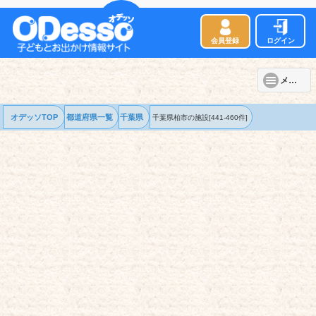
会員登録
ログイン
メニュー
オデッソTOP
都道府県一覧
千葉県
千葉県柏市の
施設
[441-460件]