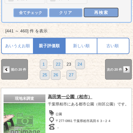
再検索
全てチェック
クリア
[441 ～ 460] 件 を表示
あいうえお順
親子評価順
新しい順
古い順
1
...
22
23
24
前の 20 件
次の 20 件
25
26
...
27
高田第一公園（柏市）
現地未調査
千葉県柏市にある都市公園（街区公園）です。
公園
〒277-0861 千葉県柏市高田６３−２４
－