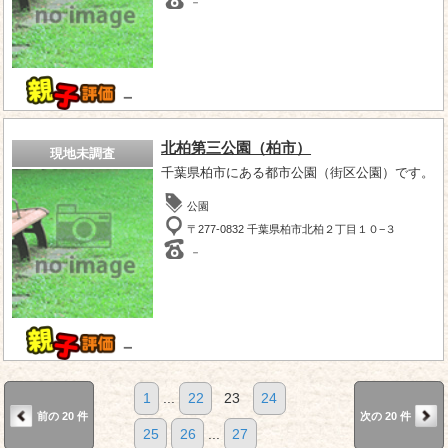
－
－
北柏第三公園（柏市）
現地未調査
千葉県柏市にある都市公園（街区公園）です。
公園
〒277-0832 千葉県柏市北柏２丁目１０−３
－
－
1
...
22
23
24
前の 20 件
次の 20 件
25
26
...
27