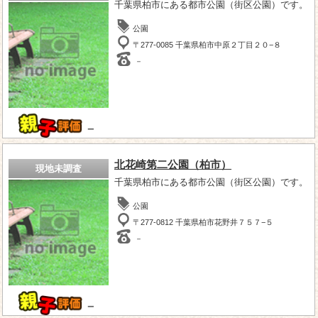
千葉県柏市にある都市公園（街区公園）です。
公園
〒277-0085 千葉県柏市中原２丁目２０−８
－
－
北花崎第二公園（柏市）
現地未調査
千葉県柏市にある都市公園（街区公園）です。
公園
〒277-0812 千葉県柏市花野井７５７−５
－
－