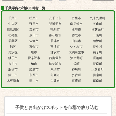
千葉県内の対象市町村一覧：
千葉市
松戸市
八千代市
富里市
九十九里町
中央区
野田市
我孫子市
南房総市
芝山町
花見川区
茂原市
鴨川市
匝瑳市
横芝光町
稲毛区
成田市
鎌ケ谷市
香取市
一宮町
若葉区
佐倉市
君津市
山武市
睦沢町
緑区
東金市
富津市
いすみ市
長生村
美浜区
旭市
浦安市
大網白里市
白子町
銚子市
習志野市
四街道市
酒々井町
長柄町
市川市
柏市
袖ケ浦市
栄町
長南町
船橋市
勝浦市
八街市
神崎町
大多喜町
館山市
市原市
印西市
多古町
御宿町
木更津市
流山市
白井市
東庄町
鋸南町
子供とお出かけスポットを市郡で絞り込む