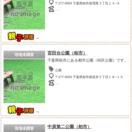
〒277-0054 千葉県柏市南増尾３丁目１４−９
－
－
宮田台公園（柏市）
現地未調査
千葉県柏市にある都市公園（街区公園）です。
公園
〒277-0043 千葉県柏市南逆井５丁目１８−１９
－
－
中原第二公園（柏市）
現地未調査