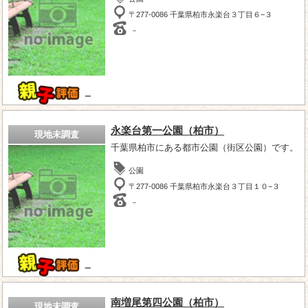
〒277-0086 千葉県柏市永楽台３丁目６−３
－
－
永楽台第一公園（柏市）
現地未調査
千葉県柏市にある都市公園（街区公園）です。
公園
〒277-0086 千葉県柏市永楽台３丁目１０−３
－
－
南増尾第四公園（柏市）
現地未調査