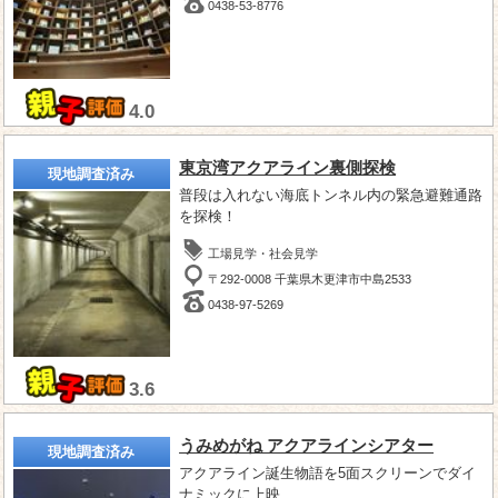
0438-53-8776
4.0
東京湾アクアライン裏側探検
現地調査済み
普段は入れない海底トンネル内の緊急避難通路
を探検！
工場見学・社会見学
〒292-0008 千葉県木更津市中島2533
0438-97-5269
3.6
うみめがね アクアラインシアター
現地調査済み
アクアライン誕生物語を5面スクリーンでダイ
ナミックに上映