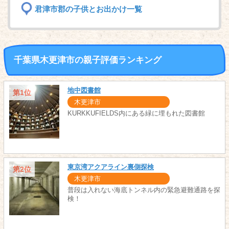
君津市郡の子供とお出かけ一覧
千葉県木更津市の親子評価ランキング
地中図書館
第1位
木更津市
KURKKUFIELDS内にある緑に埋もれた図書館
東京湾アクアライン裏側探検
第2位
木更津市
普段は入れない海底トンネル内の緊急避難通路を探
検！