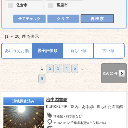
佐倉市
富里市
再検索
全てチェック
クリア
[1 ～ 20] 件 を表示
あいうえお順
親子評価順
新しい順
古い順
1
2
3
4
5
...
次の 20 件
9
地中図書館
現地調査済み
KURKKUFIELDS内にある緑に埋もれた図書館
博物館・科学館など
〒292-0812 千葉県木更津市矢那2503