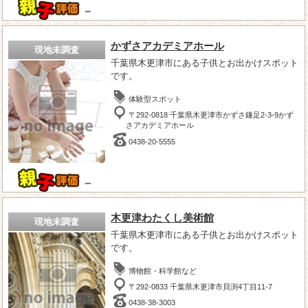
－
かずさアカデミアホール
現地未調査
千葉県木更津市にある子供とお出かけスポット
です。
体験型スポット
〒292-0818 千葉県木更津市かずさ鎌足2-3-9かず
さアカデミアホール
0438-20-5555
－
木更津わたくし美術館
現地未調査
千葉県木更津市にある子供とお出かけスポット
です。
博物館・科学館など
〒292-0833 千葉県木更津市貝渕4丁目11-7
0438-38-3003