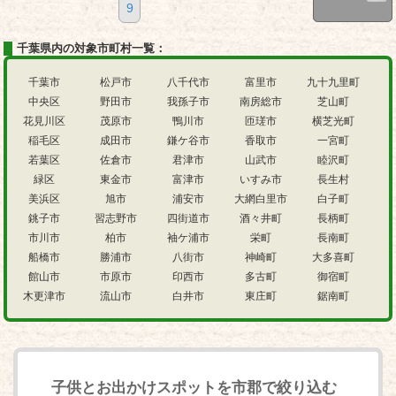
9
千葉県内の対象市町村一覧：
千葉市
松戸市
八千代市
富里市
九十九里町
中央区
野田市
我孫子市
南房総市
芝山町
花見川区
茂原市
鴨川市
匝瑳市
横芝光町
稲毛区
成田市
鎌ケ谷市
香取市
一宮町
若葉区
佐倉市
君津市
山武市
睦沢町
緑区
東金市
富津市
いすみ市
長生村
美浜区
旭市
浦安市
大網白里市
白子町
銚子市
習志野市
四街道市
酒々井町
長柄町
市川市
柏市
袖ケ浦市
栄町
長南町
船橋市
勝浦市
八街市
神崎町
大多喜町
館山市
市原市
印西市
多古町
御宿町
木更津市
流山市
白井市
東庄町
鋸南町
子供とお出かけスポットを市郡で絞り込む