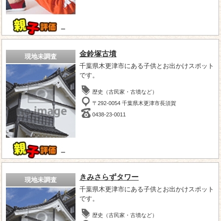
－
金鈴塚古墳
現地未調査
千葉県木更津市にある子供とお出かけスポット
です。
歴史（古民家・古墳など）
〒292-0054 千葉県木更津市長須賀
0438-23-0011
－
きみさらずタワー
現地未調査
千葉県木更津市にある子供とお出かけスポット
です。
歴史（古民家・古墳など）