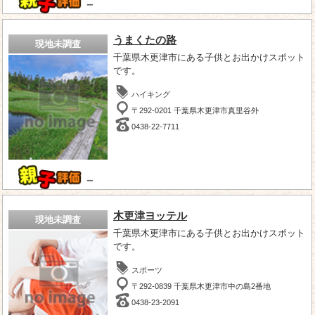
－
うまくたの路
現地未調査
千葉県木更津市にある子供とお出かけスポット
です。
ハイキング
〒292-0201 千葉県木更津市真里谷外
0438-22-7711
－
木更津ヨッテル
現地未調査
千葉県木更津市にある子供とお出かけスポット
です。
スポーツ
〒292-0839 千葉県木更津市中の島2番地
0438-23-2091