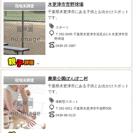
木更津市営野球場
現地未調査
千葉県木更津市にある子供とお出かけスポット
です。
スポーツ
〒292-0045 千葉県木更津市清見台1-6 木更津市営
野球場
0438-25-1987
－
農業公園ぽんぽこ村
現地未調査
千葉県木更津市にある子供とお出かけスポット
です。
体験型スポット
〒292-0011 千葉県木更津市牛袋野506
0438-98-0115