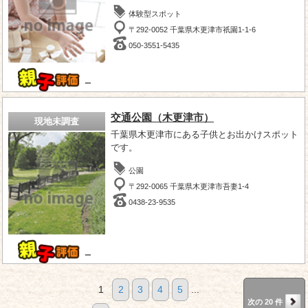
体験型スポット
〒292-0052 千葉県木更津市祇園1-1-6
050-3551-5435
－
交通公園（木更津市）
現地未調査
千葉県木更津市にある子供とお出かけスポット
です。
公園
〒292-0065 千葉県木更津市吾妻1-4
0438-23-9535
－
1
2
3
4
5
...
次の 20 件