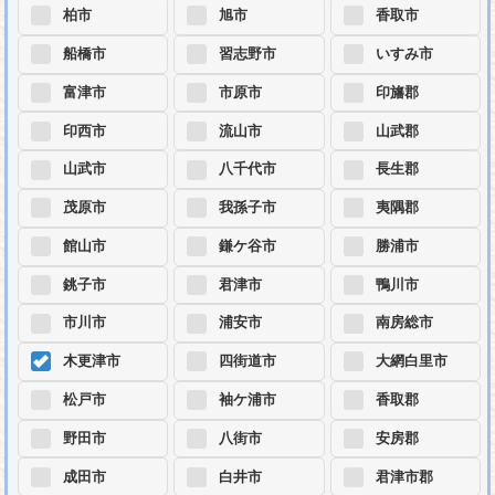
柏市
旭市
香取市
船橋市
習志野市
いすみ市
富津市
市原市
印旛郡
印西市
流山市
山武郡
山武市
八千代市
長生郡
茂原市
我孫子市
夷隅郡
館山市
鎌ケ谷市
勝浦市
銚子市
君津市
鴨川市
市川市
浦安市
南房総市
木更津市
四街道市
大網白里市
松戸市
袖ケ浦市
香取郡
野田市
八街市
安房郡
成田市
白井市
君津市郡