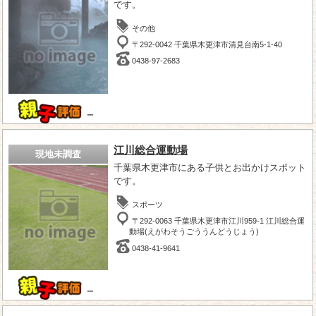
です。
その他
〒292-0042 千葉県木更津市清見台南5-1-40
0438-97-2683
－
江川総合運動場
現地未調査
千葉県木更津市にある子供とお出かけスポット
です。
スポーツ
〒292-0063 千葉県木更津市江川959-1 江川総合運
動場(えがわそうごううんどうじょう)
0438-41-9641
－