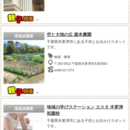
－
空と大地の丘 森本農園
現地未調査
千葉県木更津市にある子供とお出かけスポット
です。
牧場・農場
〒292-0812 千葉県木更津市矢那3692
0438-53-7273
－
地域の学びステーション エスタ 木更津
現地未調査
祇園校
千葉県木更津市にある子供とお出かけスポット
です。