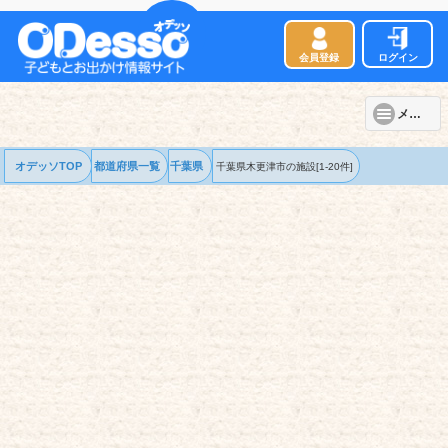
会員登録
ログイン
メニュー
オデッソTOP
都道府県一覧
千葉県
千葉県木更津市の
施設
[1-20件]