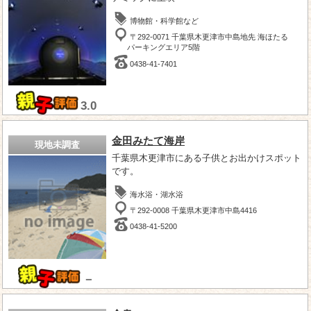
博物館・科学館など
〒292-0071 千葉県木更津市中島地先 海ほたる
パーキングエリア5階
0438-41-7401
3.0
金田みたて海岸
現地未調査
千葉県木更津市にある子供とお出かけスポット
です。
海水浴・湖水浴
〒292-0008 千葉県木更津市中島4416
0438-41-5200
－