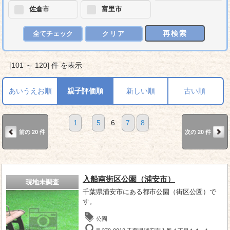
佐倉市
富里市
再検索
全てチェック
クリア
[101 ～ 120] 件 を表示
あいうえお順
親子評価順
新しい順
古い順
1
...
5
6
7
8
前の 20 件
次の 20 件
入船南街区公園（浦安市）
現地未調査
千葉県浦安市にある都市公園（街区公園）で
す。
公園