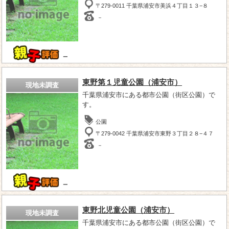
〒279-0011 千葉県浦安市美浜４丁目１３−８
－
－
東野第１児童公園（浦安市）
現地未調査
千葉県浦安市にある都市公園（街区公園）で
す。
公園
〒279-0042 千葉県浦安市東野３丁目２８−４７
－
－
東野北児童公園（浦安市）
現地未調査
千葉県浦安市にある都市公園（街区公園）で