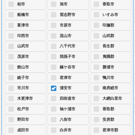
柏市
旭市
香取市
船橋市
習志野市
いすみ市
富津市
市原市
印旛郡
印西市
流山市
山武郡
山武市
八千代市
長生郡
茂原市
我孫子市
夷隅郡
館山市
鎌ケ谷市
勝浦市
銚子市
君津市
鴨川市
市川市
浦安市
南房総市
木更津市
四街道市
大網白里市
松戸市
袖ケ浦市
香取郡
野田市
八街市
安房郡
成田市
白井市
君津市郡