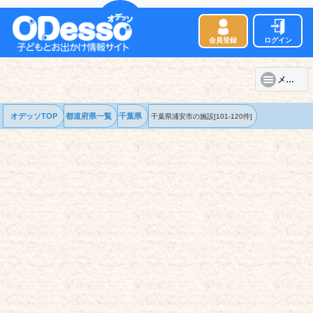
会員登録
ログイン
メニュー
オデッソTOP
都道府県一覧
千葉県
千葉県浦安市の
施設
[101-120件]