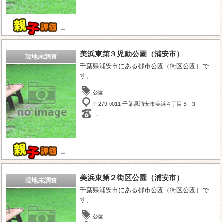
－
美浜東第３児動公園（浦安市）
現地未調査
千葉県浦安市にある都市公園（街区公園）で
す。
公園
〒279-0011 千葉県浦安市美浜４丁目５−３
－
－
美浜東第２街区公園（浦安市）
現地未調査
千葉県浦安市にある都市公園（街区公園）で
す。
公園