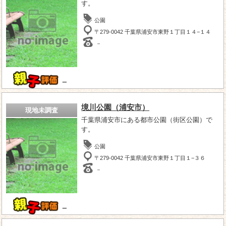
す。
公園
〒279-0042 千葉県浦安市東野１丁目１４−１４
－
－
境川公園（浦安市）
現地未調査
千葉県浦安市にある都市公園（街区公園）で
す。
公園
〒279-0042 千葉県浦安市東野１丁目１−３６
－
－