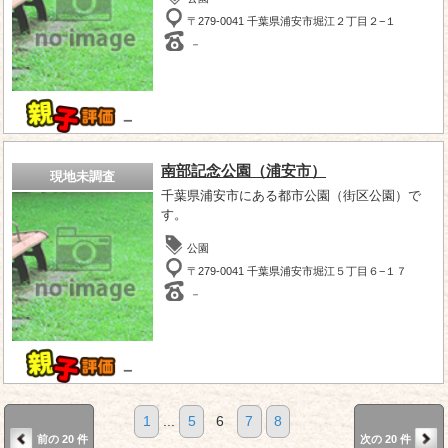
〒279-0041 千葉県浦安市堀江２丁目２−１
－
－
南部記念公園（浦安市）
現地未調査
千葉県浦安市にある都市公園（街区公園）で
す。
公園
〒279-0041 千葉県浦安市堀江５丁目６−１７
－
－
1
...
5
6
7
8
前の 20 件
次の 20 件