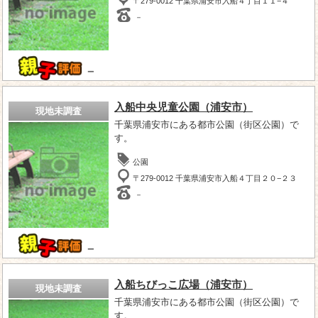
〒279-0012 千葉県浦安市入船４丁目１１−４
－
－
入船中央児童公園（浦安市）
現地未調査
千葉県浦安市にある都市公園（街区公園）で
す。
公園
〒279-0012 千葉県浦安市入船４丁目２０−２３
－
－
入船ちびっこ広場（浦安市）
現地未調査
千葉県浦安市にある都市公園（街区公園）で
す。