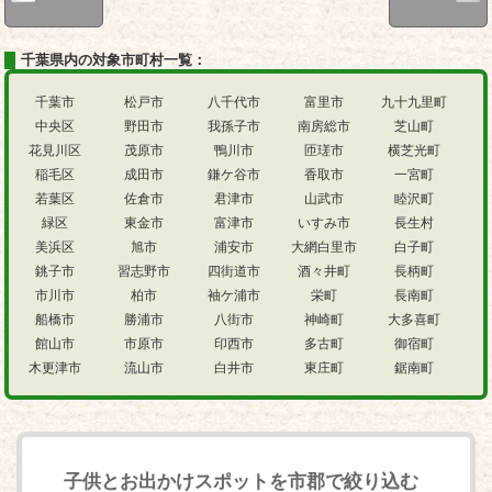
千葉県内の対象市町村一覧：
千葉市
松戸市
八千代市
富里市
九十九里町
中央区
野田市
我孫子市
南房総市
芝山町
花見川区
茂原市
鴨川市
匝瑳市
横芝光町
稲毛区
成田市
鎌ケ谷市
香取市
一宮町
若葉区
佐倉市
君津市
山武市
睦沢町
緑区
東金市
富津市
いすみ市
長生村
美浜区
旭市
浦安市
大網白里市
白子町
銚子市
習志野市
四街道市
酒々井町
長柄町
市川市
柏市
袖ケ浦市
栄町
長南町
船橋市
勝浦市
八街市
神崎町
大多喜町
館山市
市原市
印西市
多古町
御宿町
木更津市
流山市
白井市
東庄町
鋸南町
子供とお出かけスポットを市郡で絞り込む