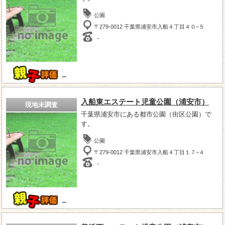
公園
〒279-0012 千葉県浦安市入船４丁目４０−５
－
－
入船東エステート児童公園（浦安市）
現地未調査
千葉県浦安市にある都市公園（街区公園）で
す。
公園
〒279-0012 千葉県浦安市入船４丁目１７−４
－
－