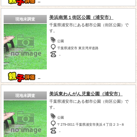
－
美浜南第１街区公園（浦安市）
現地未調査
千葉県浦安市にある都市公園（街区公園）で
す。
公園
千葉県浦安市 東京湾岸道路
－
－
美浜東わんがん児童公園（浦安市）
現地未調査
千葉県浦安市にある都市公園（街区公園）で
す。
公園
〒279-0011 千葉県浦安市美浜４丁目２３−８
－