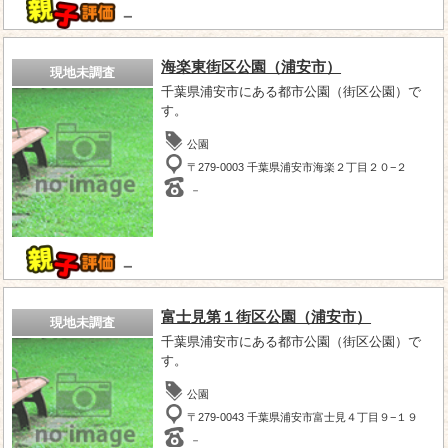
－
海楽東街区公園（浦安市）
現地未調査
千葉県浦安市にある都市公園（街区公園）で
す。
公園
〒279-0003 千葉県浦安市海楽２丁目２０−２
－
－
富士見第１街区公園（浦安市）
現地未調査
千葉県浦安市にある都市公園（街区公園）で
す。
公園
〒279-0043 千葉県浦安市富士見４丁目９−１９
－