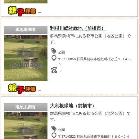
－
利根川総社緑地（前橋市）
現地未調査
群馬県前橋市にある都市公園（地区公園）で
す。
公園
〒371-0858 群馬県前橋市総社町桜が丘１０４８
−９
－
－
大利根緑地（前橋市）
現地未調査
群馬県前橋市にある都市公園（地区公園）で
す。
公園
〒371-0822 群馬県前橋市下新田町７６０−２４