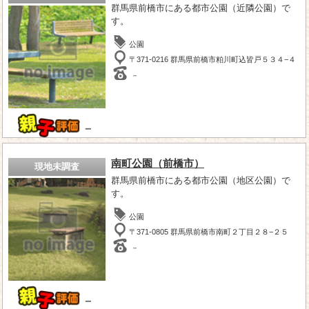
群馬県前橋市にある都市公園（近隣公園）で
す。
公園
〒371-0216 群馬県前橋市粕川町込皆戸５３４−４
－
－
南町公園（前橋市）
現地未調査
群馬県前橋市にある都市公園（地区公園）で
す。
公園
〒371-0805 群馬県前橋市南町２丁目２８−２５
－
－