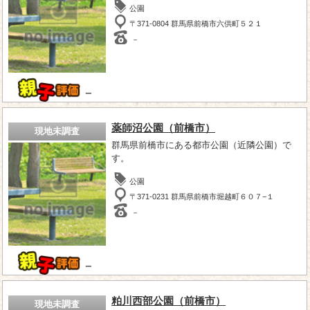
公園
〒371-0804 群馬県前橋市六供町５２１
－
－
薬師沼公園（前橋市）
現地未調査
群馬県前橋市にある都市公園（近隣公園）で
す。
公園
〒371-0231 群馬県前橋市堀越町６０７−１
－
－
粕川西部公園（前橋市）
現地未調査