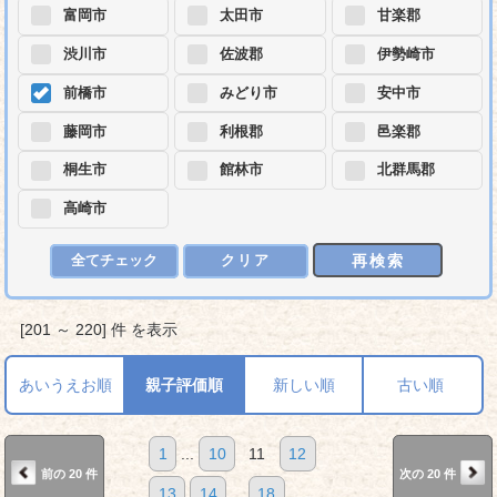
富岡市
太田市
甘楽郡
渋川市
佐波郡
伊勢崎市
前橋市
みどり市
安中市
藤岡市
利根郡
邑楽郡
桐生市
館林市
北群馬郡
高崎市
再検索
全てチェック
クリア
[201 ～ 220] 件 を表示
あいうえお順
親子評価順
新しい順
古い順
1
...
10
11
12
前の 20 件
次の 20 件
13
14
...
18