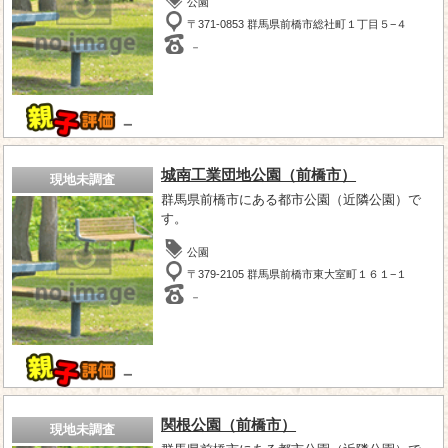
公園
〒371-0853 群馬県前橋市総社町１丁目５−４
－
－
城南工業団地公園（前橋市）
現地未調査
群馬県前橋市にある都市公園（近隣公園）で
す。
公園
〒379-2105 群馬県前橋市東大室町１６１−１
－
－
関根公園（前橋市）
現地未調査