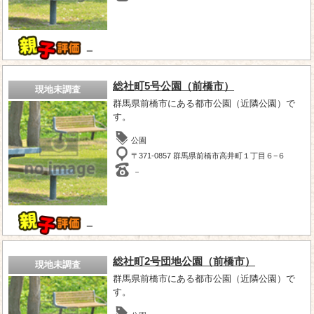
－
総社町5号公園（前橋市）
現地未調査
群馬県前橋市にある都市公園（近隣公園）で
す。
公園
〒371-0857 群馬県前橋市高井町１丁目６−６
－
－
総社町2号団地公園（前橋市）
現地未調査
群馬県前橋市にある都市公園（近隣公園）で
す。