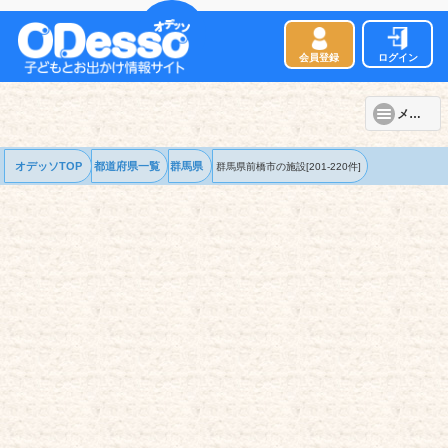
会員登録
ログイン
メニュー
オデッソTOP
都道府県一覧
群馬県
群馬県前橋市の
施設
[201-220件]