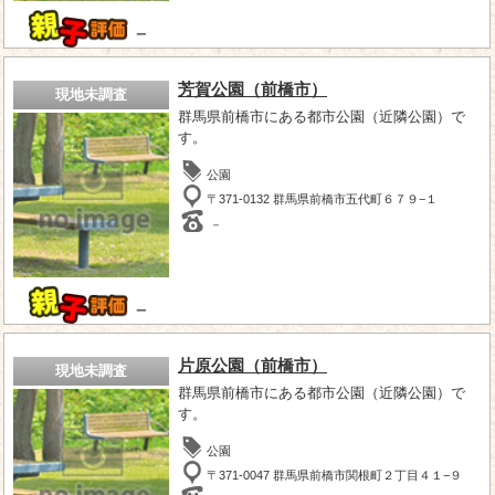
－
芳賀公園（前橋市）
現地未調査
群馬県前橋市にある都市公園（近隣公園）で
す。
公園
〒371-0132 群馬県前橋市五代町６７９−１
－
－
片原公園（前橋市）
現地未調査
群馬県前橋市にある都市公園（近隣公園）で
す。
公園
〒371-0047 群馬県前橋市関根町２丁目４１−９