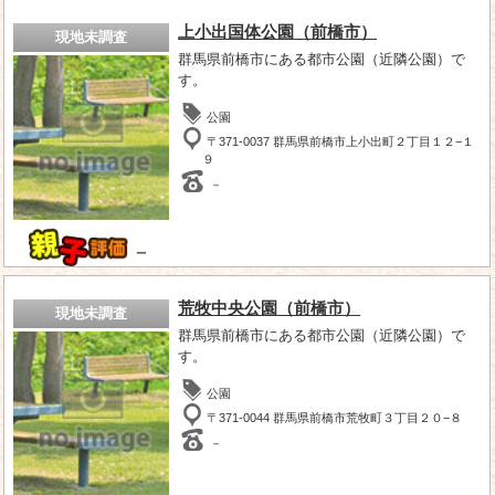
上小出国体公園（前橋市）
現地未調査
群馬県前橋市にある都市公園（近隣公園）で
す。
公園
〒371-0037 群馬県前橋市上小出町２丁目１２−１
９
－
－
荒牧中央公園（前橋市）
現地未調査
群馬県前橋市にある都市公園（近隣公園）で
す。
公園
〒371-0044 群馬県前橋市荒牧町３丁目２０−８
－