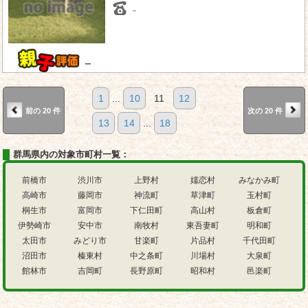
－
－
1
...
10
11
12
前の 20 件
次の 20 件
13
14
...
18
群馬県内の対象市町村一覧：
前橋市
渋川市
上野村
嬬恋村
みなかみ町
高崎市
藤岡市
神流町
草津町
玉村町
桐生市
富岡市
下仁田町
高山村
板倉町
伊勢崎市
安中市
南牧村
東吾妻町
明和町
太田市
みどり市
甘楽町
片品村
千代田町
沼田市
榛東村
中之条町
川場村
大泉町
館林市
吉岡町
長野原町
昭和村
邑楽町