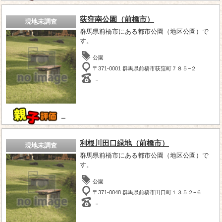
荻窪南公園（前橋市）
現地未調査
群馬県前橋市にある都市公園（地区公園）で
す。
公園
〒371-0001 群馬県前橋市荻窪町７８５−２
－
－
利根川田口緑地（前橋市）
現地未調査
群馬県前橋市にある都市公園（地区公園）で
す。
公園
〒371-0048 群馬県前橋市田口町１３５２−６
－