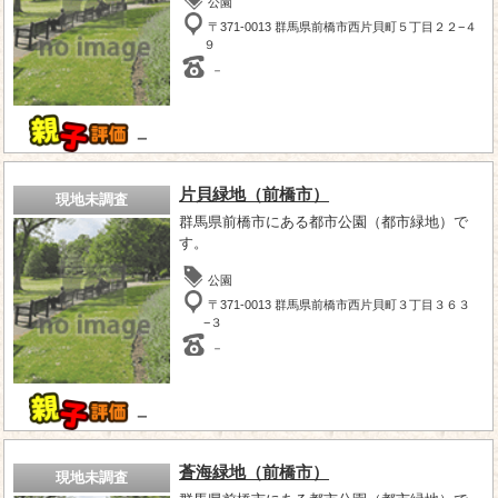
公園
〒371-0013 群馬県前橋市西片貝町５丁目２２−４
９
－
－
片貝緑地（前橋市）
現地未調査
群馬県前橋市にある都市公園（都市緑地）で
す。
公園
〒371-0013 群馬県前橋市西片貝町３丁目３６３
−３
－
－
蒼海緑地（前橋市）
現地未調査