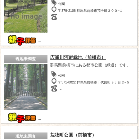
公園
〒379-2106 群馬県前橋市荒子町３００−１
－
－
広瀬川河畔緑地（前橋市）
現地未調査
群馬県前橋市にある都市公園（緑道）です。
公園
〒371-0022 群馬県前橋市千代田町３丁目２−５
－
－
荒牧町公園（前橋市）
現地未調査