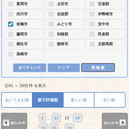
富岡市
太田市
甘楽郡
渋川市
佐波郡
伊勢崎市
前橋市
みどり市
安中市
藤岡市
利根郡
邑楽郡
桐生市
館林市
北群馬郡
高崎市
再検索
全てチェック
クリア
[241 ～ 260] 件 を表示
あいうえお順
親子評価順
新しい順
古い順
1
...
12
13
14
前の 20 件
次の 20 件
15
16
...
18