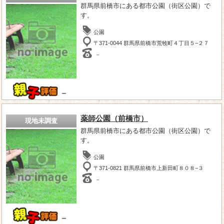
群馬県前橋市にある都市公園（街区公園）で
す。
公園
〒371-0044 群馬県前橋市荒牧町４丁目５−２７
－
－
薬師公園（前橋市）
現地未調査
群馬県前橋市にある都市公園（街区公園）で
す。
公園
〒371-0821 群馬県前橋市上新田町８０８−３
－
－