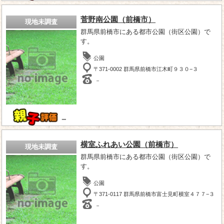
菅野南公園（前橋市）
現地未調査
群馬県前橋市にある都市公園（街区公園）で
す。
公園
〒371-0002 群馬県前橋市江木町９３０−３
－
－
横室ふれあい公園（前橋市）
現地未調査
群馬県前橋市にある都市公園（街区公園）で
す。
公園
〒371-0117 群馬県前橋市富士見町横室４７７−３
－