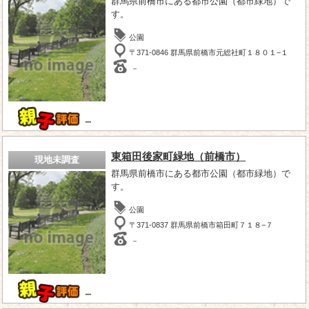
群馬県前橋市にある都市公園（都市緑地）で
す。
公園
〒371-0846 群馬県前橋市元総社町１８０１−１
－
－
東箱田後家町緑地（前橋市）
現地未調査
群馬県前橋市にある都市公園（都市緑地）で
す。
公園
〒371-0837 群馬県前橋市箱田町７１８−７
－
－