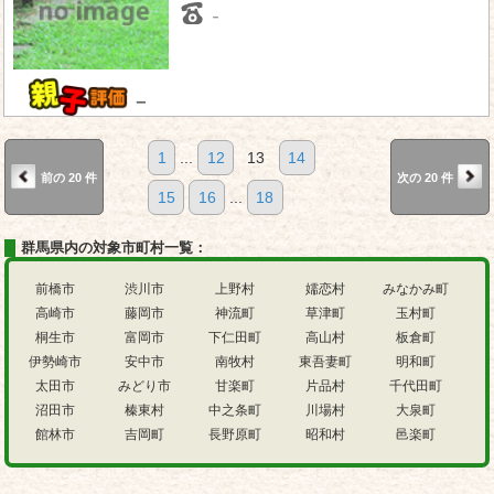
－
－
1
...
12
13
14
前の 20 件
次の 20 件
15
16
...
18
群馬県内の対象市町村一覧：
前橋市
渋川市
上野村
嬬恋村
みなかみ町
高崎市
藤岡市
神流町
草津町
玉村町
桐生市
富岡市
下仁田町
高山村
板倉町
伊勢崎市
安中市
南牧村
東吾妻町
明和町
太田市
みどり市
甘楽町
片品村
千代田町
沼田市
榛東村
中之条町
川場村
大泉町
館林市
吉岡町
長野原町
昭和村
邑楽町