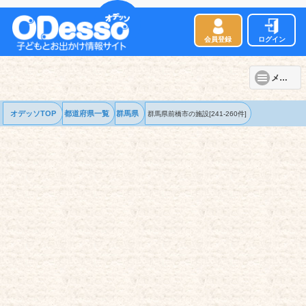
会員登録
ログイン
メニュー
オデッソTOP
都道府県一覧
群馬県
群馬県前橋市の
施設
[241-260件]