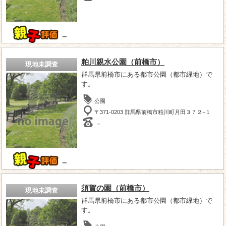
－
粕川親水公園（前橋市）
現地未調査
群馬県前橋市にある都市公園（都市緑地）で
す。
公園
〒371-0203 群馬県前橋市粕川町月田３７２−１
－
－
須賀の園（前橋市）
現地未調査
群馬県前橋市にある都市公園（都市緑地）で
す。