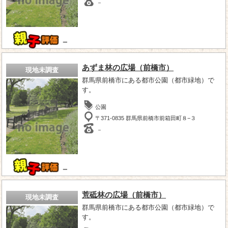
－
－
あずま林の広場（前橋市）
現地未調査
群馬県前橋市にある都市公園（都市緑地）で
す。
公園
〒371-0835 群馬県前橋市前箱田町８−３
－
－
荒砥林の広場（前橋市）
現地未調査
群馬県前橋市にある都市公園（都市緑地）で
す。