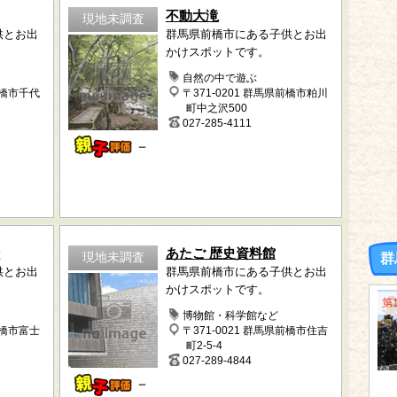
不動大滝
現地未調査
供とお出
群馬県前橋市にある子供とお出
かけスポットです。
自然の中で遊ぶ
前橋市千代
〒371-0201 群馬県前橋市粕川
町中之沢500
027-285-4111
－
場
あたご 歴史資料館
現地未調査
群
供とお出
群馬県前橋市にある子供とお出
かけスポットです。
第
博物館・科学館など
前橋市富士
〒371-0021 群馬県前橋市住吉
町2-5-4
027-289-4844
－