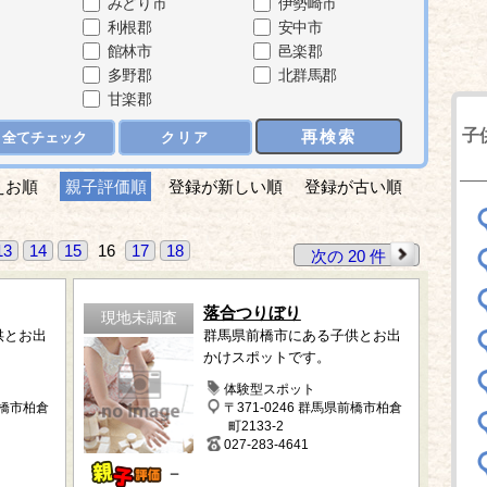
みどり市
伊勢崎市
利根郡
安中市
館林市
邑楽郡
多野郡
北群馬郡
甘楽郡
子
再検索
全てチェック
クリア
えお順
親子評価順
登録が新しい順
登録が古い順
13
14
15
16
17
18
次の 20 件
落合つりぼり
現地未調査
供とお出
群馬県前橋市にある子供とお出
かけスポットです。
体験型スポット
前橋市柏倉
〒371-0246 群馬県前橋市柏倉
町2133-2
027-283-4641
－