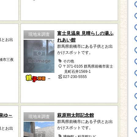
富士見温泉 見晴らしの湯ふ
現地未調査
供とお出
れあい館
群馬県前橋市にある子供とお出
かけスポットです。
前橋市三夜
その他
〒371-0105 群馬県前橋市富士
見町石井1569-1
027-230-5555
－
泉ゆ～
萩原朔太郎記念館
現地未調査
群馬県前橋市にある子供とお出
かけスポットです。
供とお出
博物館・科学館など