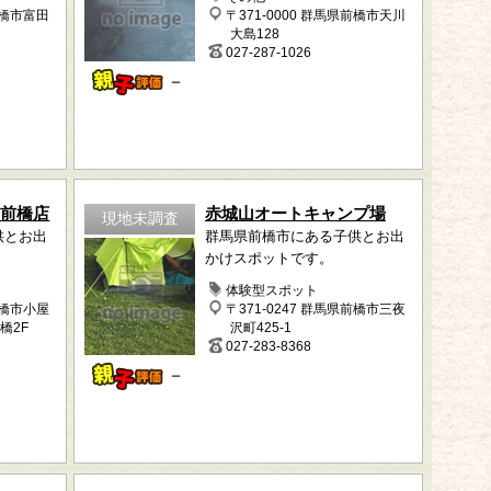
前橋市富田
〒371-0000 群馬県前橋市天川
大島128
027-287-1026
－
 前橋店
赤城山オートキャンプ場
現地未調査
供とお出
群馬県前橋市にある子供とお出
かけスポットです。
体験型スポット
前橋市小屋
〒371-0247 群馬県前橋市三夜
橋2F
沢町425-1
027-283-8368
－