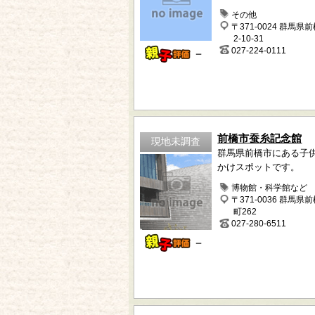
その他
〒371-0024 群馬県
2-10-31
027-224-0111
－
前橋市蚕糸記念館
現地未調査
群馬県前橋市にある子
かけスポットです。
博物館・科学館など
〒371-0036 群馬県
町262
027-280-6511
－