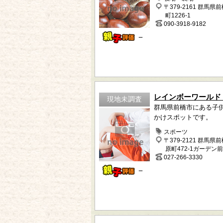
〒379-2161 群馬県
町1226-1
090-3918-9182
－
レインボーワールド
現地未調査
群馬県前橋市にある子
かけスポットです。
スポーツ
〒379-2121 群馬県
原町472-1ガーデン前
027-266-3330
－