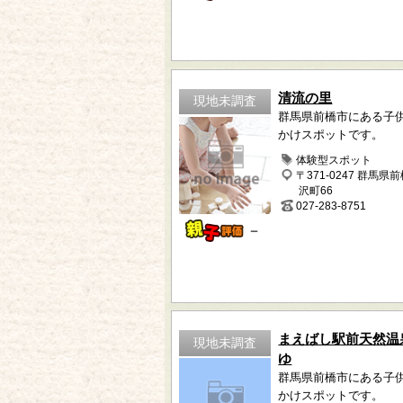
清流の里
現地未調査
群馬県前橋市にある子
かけスポットです。
体験型スポット
〒371-0247 群馬県
沢町66
027-283-8751
－
まえばし駅前天然温
現地未調査
ゆ
群馬県前橋市にある子
かけスポットです。