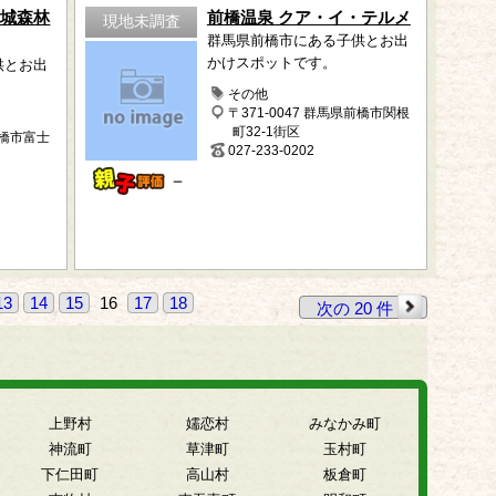
赤城森林
前橋温泉 クア・イ・テルメ
現地未調査
群馬県前橋市にある子供とお出
かけスポットです。
供とお出
その他
〒371-0047 群馬県前橋市関根
町32-1街区
前橋市富士
027-233-0202
－
13
14
15
16
17
18
次の 20 件
上野村
嬬恋村
みなかみ町
神流町
草津町
玉村町
下仁田町
高山村
板倉町