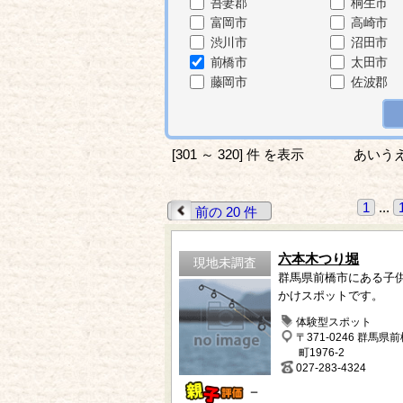
吾妻郡
桐生市
富岡市
高崎市
渋川市
沼田市
前橋市
太田市
藤岡市
佐波郡
[301 ～ 320] 件 を表示
あいう
1
...
前の 20 件
六本木つり堀
現地未調査
群馬県前橋市にある子
かけスポットです。
体験型スポット
〒371-0246 群馬県
町1976-2
027-283-4324
－