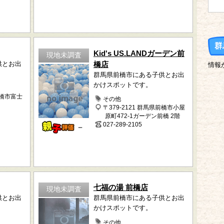
群
Kid's US.LANDガーデン前
現地未調査
供とお出
橋店
情報
群馬県前橋市にある子供とお出
かけスポットです。
前橋市富士
その他
〒379-2121 群馬県前橋市小屋
原町472-1ガーデン前橋 2階
027-289-2105
－
七福の湯 前橋店
現地未調査
供とお出
群馬県前橋市にある子供とお出
かけスポットです。
その他