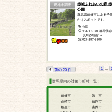
赤城ふれあいの森 
現地未調査
公園
群馬県前橋市にある子
かけスポットです。
公園
〒371-0101 群馬県
見町赤城山1-2
027-287-8806
－
1
...
前の 20 件
群馬県内の対象市町村一覧：
前橋市
渋川市
高崎市
藤岡市
桐生市
富岡市