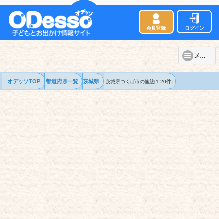
会員登録
ログイン
メニュー
オデッソTOP
都道府県一覧
茨城県
茨城県つくば市の
施設
[1-20件]