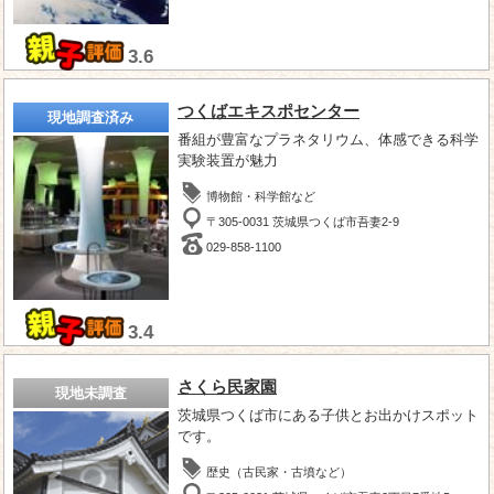
3.6
つくばエキスポセンター
現地調査済み
番組が豊富なプラネタリウム、体感できる科学
実験装置が魅力
博物館・科学館など
〒305-0031 茨城県つくば市吾妻2-9
029-858-1100
3.4
さくら民家園
現地未調査
茨城県つくば市にある子供とお出かけスポット
です。
歴史（古民家・古墳など）