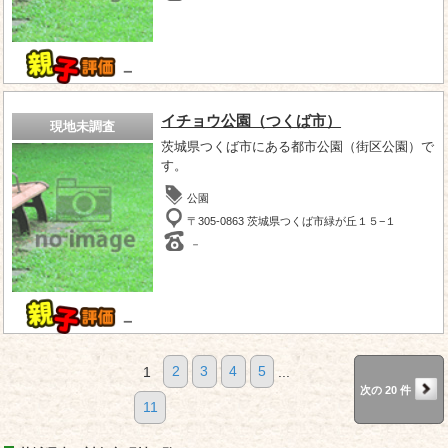
－
イチョウ公園（つくば市）
現地未調査
茨城県つくば市にある都市公園（街区公園）で
す。
公園
〒305-0863 茨城県つくば市緑が丘１５−１
－
－
1
2
3
4
5
...
次の 20 件
11