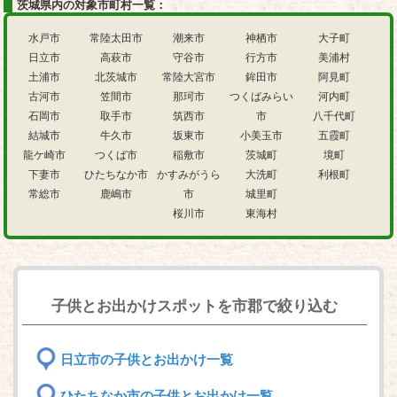
茨城県内の対象市町村一覧：
水戸市
常陸太田市
潮来市
神栖市
大子町
日立市
高萩市
守谷市
行方市
美浦村
土浦市
北茨城市
常陸大宮市
鉾田市
阿見町
古河市
笠間市
那珂市
つくばみらい
河内町
石岡市
取手市
筑西市
市
八千代町
結城市
牛久市
坂東市
小美玉市
五霞町
龍ケ崎市
つくば市
稲敷市
茨城町
境町
下妻市
ひたちなか市
かすみがうら
大洗町
利根町
常総市
鹿嶋市
市
城里町
桜川市
東海村
子供とお出かけスポットを市郡で絞り込む
日立市の子供とお出かけ一覧
ひたちなか市の子供とお出かけ一覧