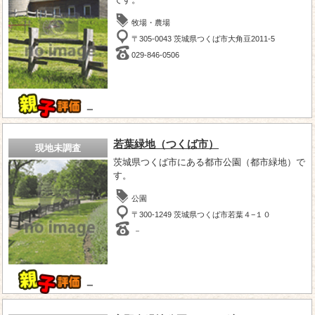
牧場・農場
〒305-0043 茨城県つくば市大角豆2011-5
029-846-0506
－
若葉緑地（つくば市）
現地未調査
茨城県つくば市にある都市公園（都市緑地）で
す。
公園
〒300-1249 茨城県つくば市若葉４−１０
－
－