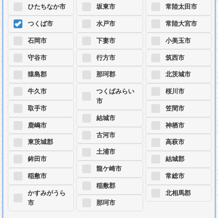
ひたちなか市
坂東市
常陸太田市
つくば市
水戸市
常陸大宮市
石岡市
下妻市
小美玉市
守谷市
行方市
筑西市
猿島郡
那珂郡
北茨城市
牛久市
つくばみらい
桜川市
市
取手市
笠間市
結城市
鹿嶋市
神栖市
古河市
東茨城郡
高萩市
土浦市
鉾田市
結城郡
龍ケ崎市
稲敷市
常総市
稲敷郡
かすみがうら
北相馬郡
市
那珂市