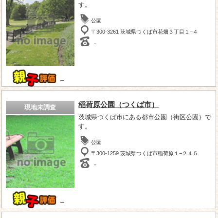
す。
公園
〒300-3261 茨城県つくば市花畑３丁目１−４
－
－
稲荷原公園（つくば市）
現地未調査
茨城県つくば市にある都市公園（街区公園）で
す。
公園
〒300-1259 茨城県つくば市稲荷原１−２４５
－
－