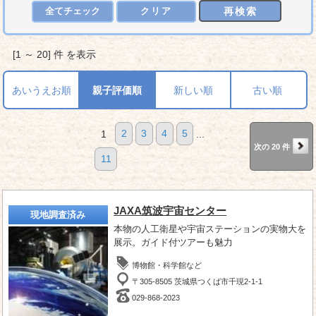
再検索
全てチェック
クリア
[1 ～ 20] 件 を表示
あいうえお順
親子評価順
新しい順
古い順
1
2
3
4
5
...
次の 20 件
11
JAXA筑波宇宙センター
現地調査済み
本物の人工衛星や宇宙ステーションの実物大を
展示。ガイド付ツアーも魅力
博物館・科学館など
〒305-8505 茨城県つくば市千現2-1-1
029-868-2023