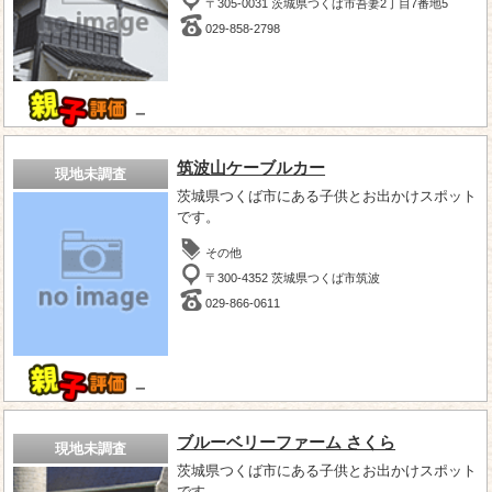
〒305-0031 茨城県つくば市吾妻2丁目7番地5
029-858-2798
－
筑波山ケーブルカー
現地未調査
茨城県つくば市にある子供とお出かけスポット
です。
その他
〒300-4352 茨城県つくば市筑波
029-866-0611
－
ブルーベリーファーム さくら
現地未調査
茨城県つくば市にある子供とお出かけスポット
です。