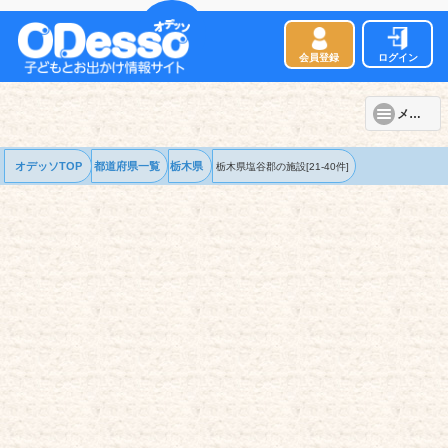
会員登録
ログイン
メニュー
オデッソTOP
都道府県一覧
栃木県
栃木県塩谷郡の
施設
[21-40件]