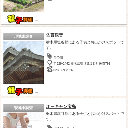
－
佐貫観音
現地未調査
栃木県塩谷郡にある子供とお出かけスポットで
す。
その他
〒329-2442 栃木県塩谷郡塩谷町佐貫799
028-669-2026
－
オーキャン宝島
現地未調査
栃木県塩谷郡にある子供とお出かけスポットで
す。