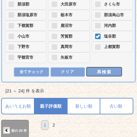
那須郡
大田原市
さくら市
那須塩原市
栃木市
那須烏山市
下都賀郡
鹿沼市
河内郡
小山市
芳賀郡
塩谷郡
下野市
真岡市
上都賀郡
宇都宮市
矢板市
再検索
全てチェック
クリア
[21 ～ 24] 件 を表示
あいうえお順
親子評価順
新しい順
古い順
1
2
前の 20 件