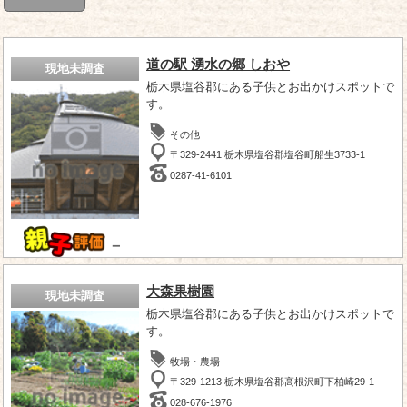
道の駅 湧水の郷 しおや
現地未調査
栃木県塩谷郡にある子供とお出かけスポットで
す。
その他
〒329-2441 栃木県塩谷郡塩谷町船生3733-1
0287-41-6101
－
大森果樹園
現地未調査
栃木県塩谷郡にある子供とお出かけスポットで
す。
牧場・農場
〒329-1213 栃木県塩谷郡高根沢町下柏崎29-1
028-676-1976