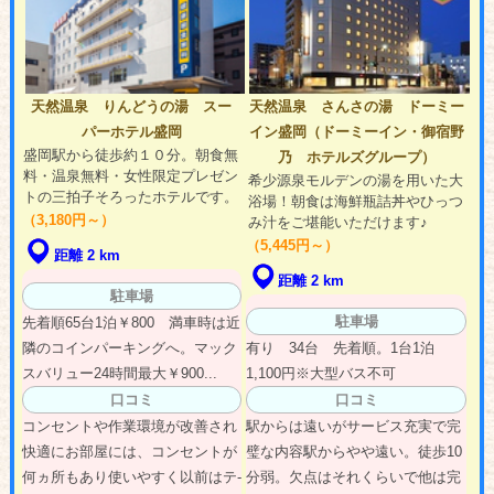
天然温泉 りんどうの湯 スー
天然温泉 さんさの湯 ドーミー
パーホテル盛岡
イン盛岡（ドーミーイン・御宿野
盛岡駅から徒歩約１０分。朝食無
乃 ホテルズグループ）
料・温泉無料・女性限定プレゼン
希少源泉モルデンの湯を用いた大
トの三拍子そろったホテルです。
浴場！朝食は海鮮瓶詰丼やひっつ
（3,180円～）
み汁をご堪能いただけます♪
（5,445円～）
距離 2 km
距離 2 km
駐車場
駐車場
先着順65台1泊￥800 満車時は近
隣のコインパーキングへ。マック
有り 34台 先着順。1台1泊
スバリュー24時間最大￥900...
1,100円※大型バス不可
口コミ
口コミ
コンセントや作業環境が改善され
駅からは遠いがサービス充実で完
快適にお部屋には、コンセントが
璧な内容駅からやや遠い。徒歩10
何ヵ所もあり使いやすく以前はテ-
分弱。欠点はそれくらいで他は完