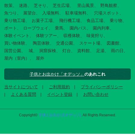
散策
迷路
芝そり
芝生広場
里山風景
野鳥観察
魚つり
展望台
入場無料
駐車場無料
穴場スポット
乗り物工場
お菓子工場
飛行機工場
食品工場
乗り物
ボート
ロープウェイ
乗馬
園内バス
園内列車
体験イベント
体験ツアー
収穫体験
味覚狩り
買い物体験
陶芸体験
交通公園
スケート場
図書館
国営公園
城
洞窟探検
灯台
資料館
足湯
雨の日
屋内（室内）
屋外
子供とお出かけ「オデッソ」
のあれこれ
当サイトについて
ご利用規約
プライバシーポリシー
よくある質問
イベント登録
お問い合わせ
Copyright©
子供とお出かけ[オデッソ]
. All Rights Reserved.