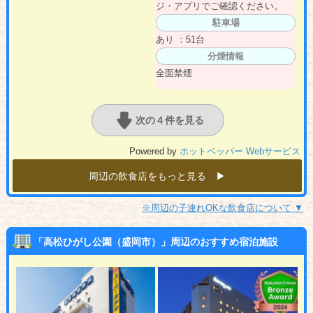
ジ・アプリでご確認ください。
駐車場
あり ：51台
分煙情報
全面禁煙
次の４件を見る
Powered by
ホットペッパー Webサービス
周辺の飲食店をもっと見る ▶︎
※周辺の子連れOKな飲食店について ▼
「高松ひがし公園（盛岡市）」周辺のおすすめ宿泊施設