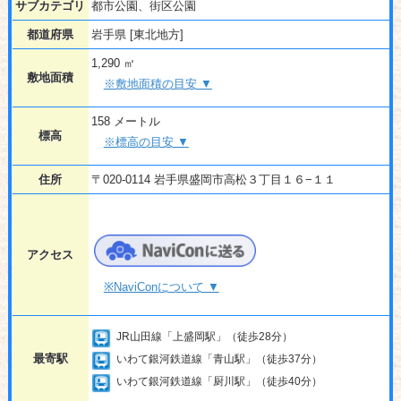
サブカテゴリ
都市公園、街区公園
都道府県
岩手県 [東北地方]
1,290 ㎡
敷地面積
※敷地面積の目安 ▼
158 メートル
標高
※標高の目安 ▼
住所
〒020-0114 岩手県盛岡市高松３丁目１６−１１
アクセス
※NaviConについて ▼
JR山田線「上盛岡駅」（徒歩28分）
最寄駅
いわて銀河鉄道線「青山駅」（徒歩37分）
いわて銀河鉄道線「厨川駅」（徒歩40分）