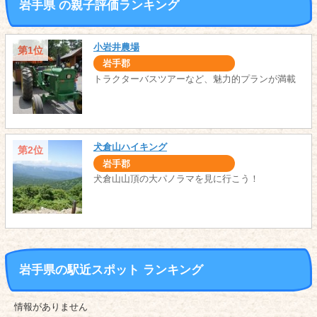
岩手県 の親子評価ランキング
小岩井農場
第1位
岩手郡
トラクターバスツアーなど、魅力的プランが満載
犬倉山ハイキング
第2位
岩手郡
犬倉山山頂の大パノラマを見に行こう！
岩手県の駅近スポット ランキング
情報がありません