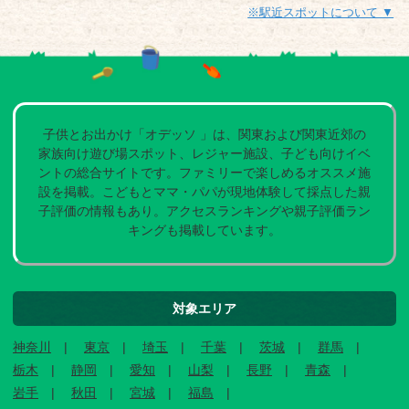
※駅近スポットについて ▼
子供とお出かけ「オデッソ 」は、関東および関東近郊の
家族向け遊び場スポット、レジャー施設、子ども向けイベ
ントの総合サイトです。ファミリーで楽しめるオススメ施
設を掲載。こどもとママ・パパが現地体験して採点した親
子評価の情報もあり。アクセスランキングや親子評価ラン
キングも掲載しています。
対象エリア
神奈川
東京
埼玉
千葉
茨城
群馬
栃木
静岡
愛知
山梨
長野
青森
岩手
秋田
宮城
福島