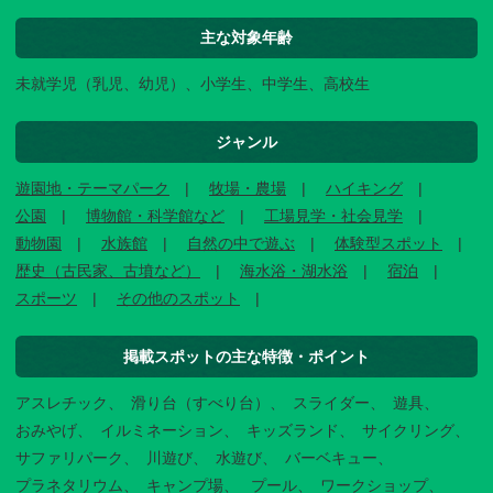
主な対象年齢
未就学児（乳児、幼児）、小学生、中学生、高校生
ジャンル
遊園地・テーマパーク
牧場・農場
ハイキング
公園
博物館・科学館など
工場見学・社会見学
動物園
水族館
自然の中で遊ぶ
体験型スポット
歴史（古民家、古墳など）
海水浴・湖水浴
宿泊
スポーツ
その他のスポット
掲載スポットの主な特徴・ポイント
アスレチック
滑り台（すべり台）
スライダー
遊具
おみやげ
イルミネーション
キッズランド
サイクリング
サファリパーク
川遊び
水遊び
バーベキュー
プラネタリウム
キャンプ場
プール
ワークショップ