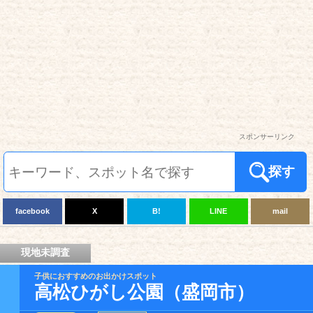
スポンサーリンク
探す
facebook
X
B!
LINE
mail
現地未調査
子供におすすめのお出かけスポット
高松ひがし公園（盛岡市）