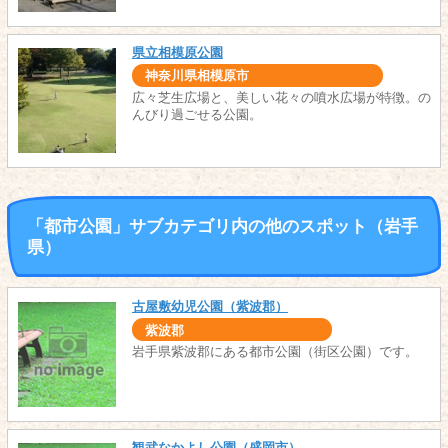
県立相模原公園
神奈川県相模原市
広々芝生広場と、美しい花々の噴水広場が特徴。の
んびり過ごせる公園。
「都市公園」サブカテゴリ内の他のスポット（岩手
県）
古屋敷幼児公園（紫波郡）
紫波郡
岩手県紫波郡にある都市公園（街区公園）です。
観武なかよし公園（盛岡市）