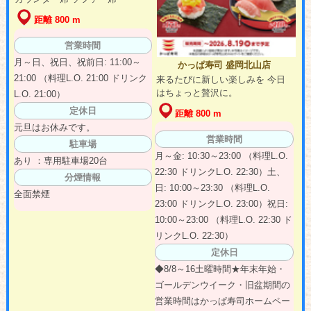
距離 800 m
営業時間
月～日、祝日、祝前日: 11:00～
かっぱ寿司 盛岡北山店
21:00 （料理L.O. 21:00 ドリンク
来るたびに新しい楽しみを 今日
はちょっと贅沢に。
L.O. 21:00）
定休日
距離 800 m
元旦はお休みです。
営業時間
駐車場
月～金: 10:30～23:00 （料理L.O.
あり ：専用駐車場20台
22:30 ドリンクL.O. 22:30）土、
分煙情報
日: 10:00～23:30 （料理L.O.
全面禁煙
23:00 ドリンクL.O. 23:00）祝日:
10:00～23:00 （料理L.O. 22:30 ド
リンクL.O. 22:30）
定休日
◆8/8～16土曜時間★年末年始・
ゴールデンウイーク・旧盆期間の
営業時間はかっぱ寿司ホームペー