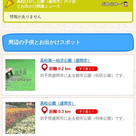
高松ひがし公園（盛岡市）の子供
とお出かけ関連ニュース
情報がありません
周辺の子供とお出かけスポット
高松第一幼児公園（盛岡市）
距離 0.2 km
すぐ近く！
岩手県盛岡市にある都市公園（街区公園）です。
高松公園（盛岡市）
距離 0.3 km
すぐ近く！
岩手県盛岡市にある都市公園（特殊公園）です。