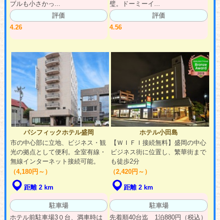
ブルも小さかっ...
璧。ドーミーイ...
評価
評価
4.26
4.56
パシフィックホテル盛岡
ホテル小田島
市の中心部に立地、ビジネス・観
【ＷＩＦＩ接続無料】盛岡の中心
光の拠点として便利。全室有線・
ビジネス街に位置し、繁華街まで
無線インターネット接続可能。
も徒歩2分
（4,180円～）
（2,420円～）
距離 2 km
距離 2 km
駐車場
駐車場
ホテル前駐車場3０台、満車時は
先着順40台迄 1泊880円（税込）