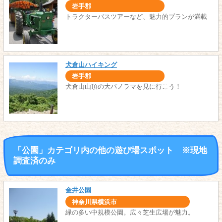
岩手郡
トラクターバスツアーなど、魅力的プランが満載
犬倉山ハイキング
岩手郡
犬倉山山頂の大パノラマを見に行こう！
「公園」カテゴリ内の他の遊び場スポット ※現地
調査済のみ
金井公園
神奈川県横浜市
緑の多い中規模公園。広々芝生広場が魅力。