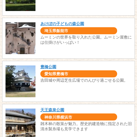
あけぼの子どもの森公園
埼玉県飯能市
ムーミンの世界を取り入れた公園。ムーミン屋敷に
は仕掛けがいっぱい！
豊橋公園
愛知県豊橋市
吉田城や周辺芝生広場でのんびり過ごせる公園。
天王森泉公園
神奈川県横浜市
雑木林の散策が魅力。歴史的建造物に指定された旧
清水製糸場も見学できます