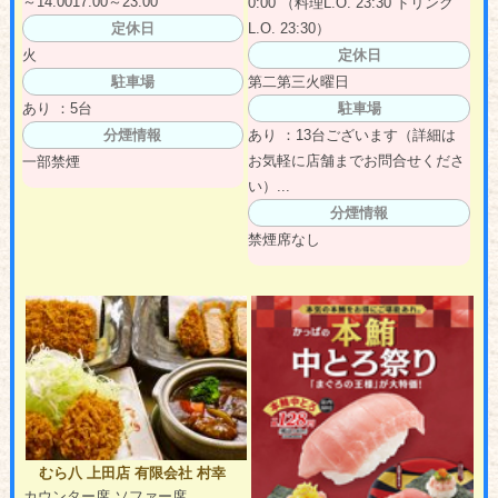
～14:0017:00～23:00
0:00 （料理L.O. 23:30 ドリンク
定休日
L.O. 23:30）
火
定休日
駐車場
第二第三火曜日
あり ：5台
駐車場
分煙情報
あり ：13台ございます（詳細は
お気軽に店舗までお問合せくださ
一部禁煙
い）...
分煙情報
禁煙席なし
むら八 上田店 有限会社 村幸
カウンター席 ソファー席