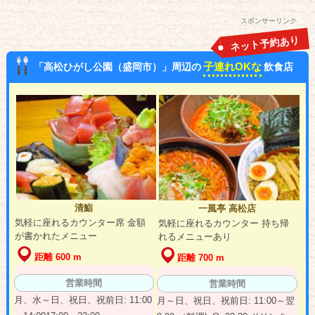
スポンサーリンク
ネット予約あり
子連れOKな
「高松ひがし公園（盛岡市）」周辺の
飲食店
清鮨
一風亭 高松店
気軽に座れるカウンター席 金額
気軽に座れるカウンター 持ち帰
が書かれたメニュー
れるメニューあり
距離 600 m
距離 700 m
営業時間
営業時間
月、水～日、祝日、祝前日: 11:00
月～日、祝日、祝前日: 11:00～翌