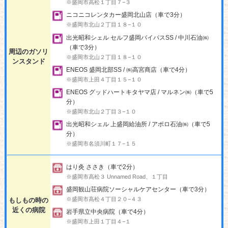
※盛岡市高松１丁目７−３
ニコニコレンタカー盛岡北山店（車で3分）
※盛岡市北山２丁目１８−１０
出光昭和シェル セルフ盛岡バイパスSS / 中川石油㈱
（車で3分）
周辺のガソリ
※盛岡市北山２丁目１８−１０
ンスタンド
ENEOS 盛岡北部SS / ㈱高宮商店（車で4分）
※盛岡市上田４丁目１５−１０
ENEOS グッドハートキタヤマ店 / マルネン㈱（車で5
分）
※盛岡市北山２丁目３−１０
出光昭和シェル 上盛岡給油所 / アポロ石油㈱（車で5
分）
※盛岡市名須川町１７−１５
はり灸 ささき（車で2分）
※盛岡市高松３ Unnamed Road、１丁目
盛岡観山荘病院ソーシャルケアセンター（車で3分）
※盛岡市高松４丁目２０−４３
もしもの時の
近くの病院
岩手県立中央病院（車で4分）
※盛岡市上田１丁目４−１