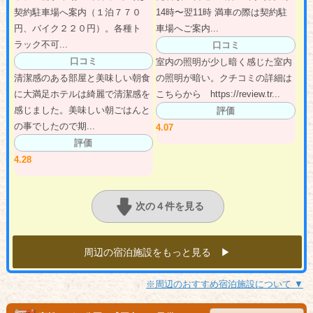
契約駐車場へ案内（１泊７７０
14時〜翌11時 満車の際は契約駐
円、バイク２２０円）。各種ト
車場へご案内...
ラック不可...
口コミ
口コミ
室内の照明が少し暗く感じた室内
清潔感のある部屋と美味しい朝食
の照明が暗い。クチコミの詳細は
に大満足ホテルは綺麗で清潔感を
こちらから https://review.tr...
感じました。美味しい朝ごはんと
評価
の事でしたので期...
4.07
評価
4.28
次の４件を見る
周辺の宿泊施設をもっと見る ▶︎
※周辺のおすすめ宿泊施設について ▼