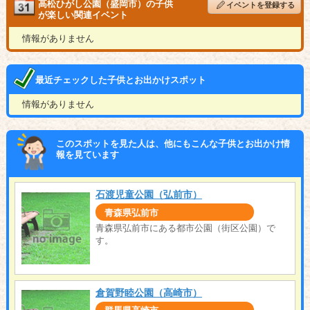
高松ひがし公園（盛岡市）の子供
イベントを登録する
が楽しい関連イベント
情報がありません
最近チェックした子供とお出かけスポット
情報がありません
このスポットを見た人は、他にもこんな子供とお出かけ情
報を見ています
石渡児童公園（弘前市）
青森県弘前市
青森県弘前市にある都市公園（街区公園）で
す。
倉賀野睦公園（高崎市）