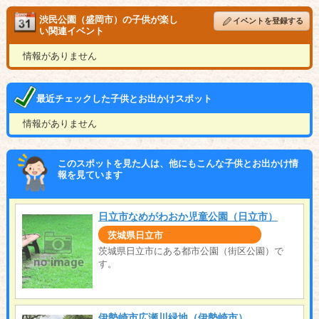
渋民公園（盛岡市）の子供が楽し
イベントを登録する
い関連イベント
情報がありません
最近チェックした子供とお出かけスポット
情報がありません
このスポットを見た人は、他にもこんな子供とお出かけ情
報を見ています
日立市なめがわおか児童公園（日立市）
茨城県日立市
茨城県日立市にある都市公園（街区公園）で
す。
伊勢崎市広瀬川緑地（伊勢崎市）