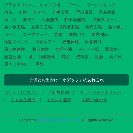
プラネタリウム
キャンプ場
プール
ワークショップ
散策
迷路
芝そり
芝生広場
里山風景
野鳥観察
魚つり
展望台
入場無料
駐車場無料
穴場スポット
乗り物工場
お菓子工場
飛行機工場
食品工場
乗り物
ボート
ロープウェイ
乗馬
園内バス
園内列車
体験イベント
体験ツアー
収穫体験
味覚狩り
買い物体験
陶芸体験
交通公園
スケート場
図書館
国営公園
城
洞窟探検
灯台
資料館
足湯
雨の日
屋内（室内）
屋外
子供とお出かけ「オデッソ」
のあれこれ
当サイトについて
ご利用規約
プライバシーポリシー
よくある質問
イベント登録
お問い合わせ
Copyright©
子供とお出かけ[オデッソ]
. All Rights Reserved.