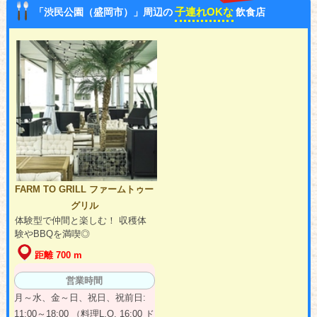
子連れOKな
「渋民公園（盛岡市）」周辺の
飲食店
FARM TO GRILL ファームトゥー
グリル
体験型で仲間と楽しむ！ 収穫体
験やBBQを満喫◎
距離 700 m
営業時間
月～水、金～日、祝日、祝前日:
11:00～18:00 （料理L.O. 16:00 ド