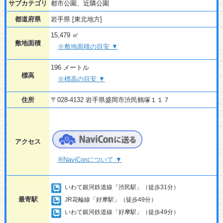
サブカテゴリ
都市公園、近隣公園
都道府県
岩手県 [東北地方]
15,479 ㎡
敷地面積
※敷地面積の目安 ▼
196 メートル
標高
※標高の目安 ▼
住所
〒028-4132 岩手県盛岡市渋民鶴塚１１７
アクセス
※NaviConについて ▼
いわて銀河鉄道線「渋民駅」（徒歩31分）
最寄駅
JR花輪線「好摩駅」（徒歩49分）
いわて銀河鉄道線「好摩駅」（徒歩49分）