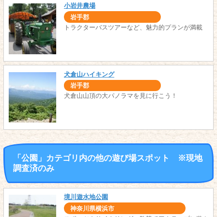
小岩井農場
岩手郡
トラクターバスツアーなど、魅力的プランが満載
犬倉山ハイキング
岩手郡
犬倉山山頂の大パノラマを見に行こう！
「公園」カテゴリ内の他の遊び場スポット ※現地
調査済のみ
境川遊水地公園
神奈川県横浜市