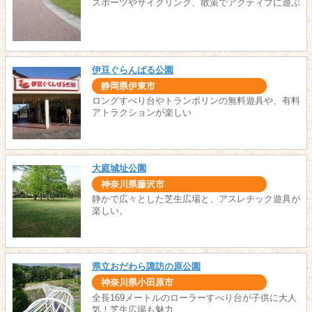
スポーツやサイクリング、散策でアクティブに遊ぶ
伊豆ぐらんぱる公園
静岡県伊東市
ロングすべり台やトランポリンの無料遊具や、有料
アトラクションが楽しい
大庭城址公園
神奈川県藤沢市
静かで広々とした芝生広場と、アスレチック遊具が
楽しい。
県立おだわら諏訪の原公園
神奈川県小田原市
全長169メートルのローラーすべり台が子供に大人
気！芝生広場も魅力