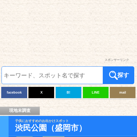
スポンサーリンク
探す
facebook
X
B!
LINE
mail
現地未調査
子供におすすめのお出かけスポット
渋民公園（盛岡市）