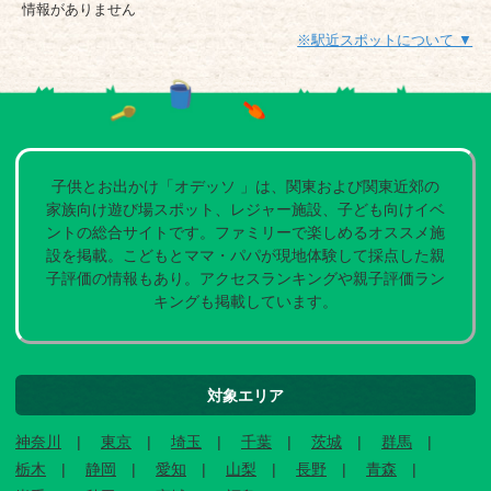
情報がありません
※駅近スポットについて ▼
子供とお出かけ「オデッソ 」は、関東および関東近郊の
家族向け遊び場スポット、レジャー施設、子ども向けイベ
ントの総合サイトです。ファミリーで楽しめるオススメ施
設を掲載。こどもとママ・パパが現地体験して採点した親
子評価の情報もあり。アクセスランキングや親子評価ラン
キングも掲載しています。
対象エリア
神奈川
東京
埼玉
千葉
茨城
群馬
栃木
静岡
愛知
山梨
長野
青森