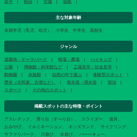
岩手
秋田
宮城
福島
主な対象年齢
未就学児（乳児、幼児）、小学生、中学生、高校生
ジャンル
遊園地・テーマパーク
牧場・農場
ハイキング
公園
博物館・科学館など
工場見学・社会見学
動物園
水族館
自然の中で遊ぶ
体験型スポット
歴史（古民家、古墳など）
海水浴・湖水浴
宿泊
スポーツ
その他のスポット
掲載スポットの主な特徴・ポイント
アスレチック
滑り台（すべり台）
スライダー
遊具
おみやげ
イルミネーション
キッズランド
サイクリング
サファリパーク
川遊び
水遊び
バーベキュー