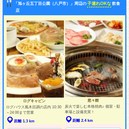
子連れOKな
「旭ヶ丘五丁目公園（八戸市）」周辺の
飲食
店
悠々館
ログキャビン
炭火で楽しむ本格焼肉♪ 個室・駐
ログハウス風木目調の店内 10:30
車場と設備充実！
～24:00まで営業
距離 2.4 km
距離 1.3 km