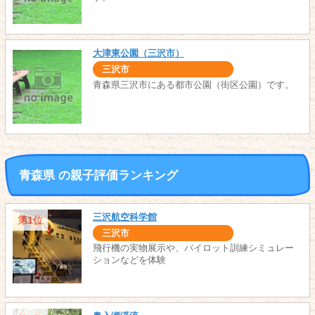
大津東公園（三沢市）
三沢市
青森県三沢市にある都市公園（街区公園）です。
青森県 の親子評価ランキング
三沢航空科学館
第1位
三沢市
飛行機の実物展示や、パイロット訓練シミュレー
ションなどを体験