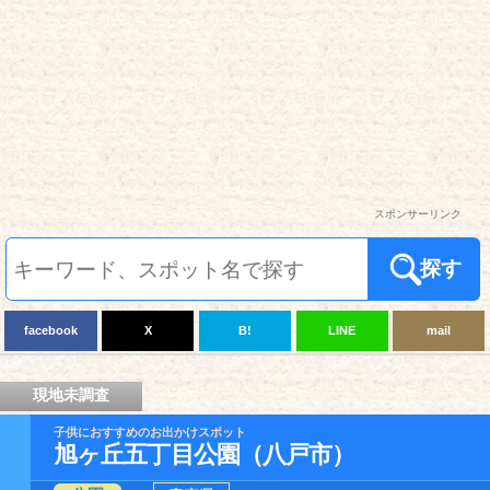
スポンサーリンク
探す
facebook
X
B!
LINE
mail
現地未調査
子供におすすめのお出かけスポット
旭ヶ丘五丁目公園（八戸市）