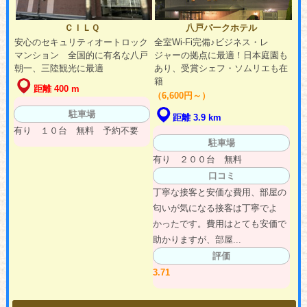
ＣＩＬＱ
八戸パークホテル
安心のセキュリティオートロック
全室Wi-Fi完備♪ビジネス・レ
マンション 全国的に有名な八戸
ジャーの拠点に最適！日本庭園も
朝一、三陸観光に最適
あり、受賞シェフ・ソムリエも在
籍
距離 400 m
（6,600円～）
駐車場
距離 3.9 km
有り １０台 無料 予約不要
駐車場
有り ２００台 無料
口コミ
丁寧な接客と安価な費用、部屋の
匂いが気になる接客は丁寧でよ
かったです。費用はとても安価で
助かりますが、部屋...
評価
3.71