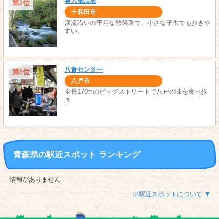
奥入瀬渓流
第2位
十和田市
渓流沿いの平坦な散策路で、小さな子供でも歩きや
すい。
八食センター
第3位
八戸市
全長170mのビッグストリートで八戸の味を食べ歩
き
青森県の駅近スポット ランキング
情報がありません
※駅近スポットについて ▼