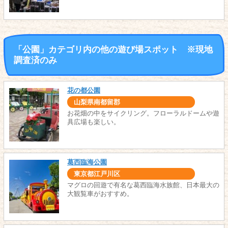
「公園」カテゴリ内の他の遊び場スポット ※現地
調査済のみ
花の都公園
山梨県南都留郡
お花畑の中をサイクリング。フローラルドームや遊
具広場も楽しい。
葛西臨海公園
東京都江戸川区
マグロの回遊で有名な葛西臨海水族館、日本最大の
大観覧車がおすすめ。