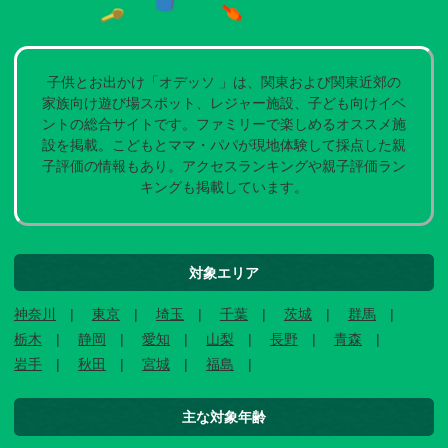
子供とお出かけ「オデッソ 」は、関東および関東近郊の
家族向け遊び場スポット、レジャー施設、子ども向けイベ
ントの総合サイトです。ファミリーで楽しめるオススメ施
設を掲載。こどもとママ・パパが現地体験して採点した親
子評価の情報もあり。アクセスランキングや親子評価ラン
キングも掲載しています。
対象エリア
神奈川
東京
埼玉
千葉
茨城
群馬
栃木
静岡
愛知
山梨
長野
青森
岩手
秋田
宮城
福島
主な対象年齢