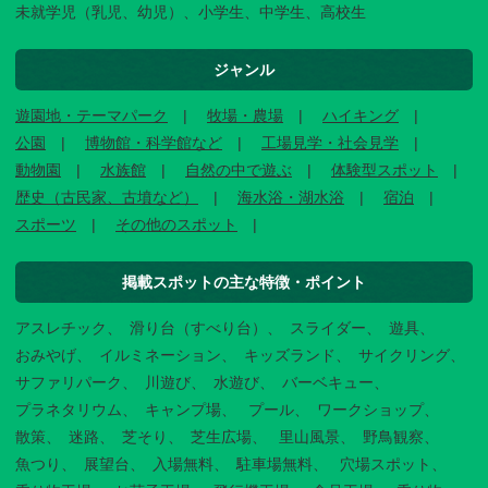
未就学児（乳児、幼児）、小学生、中学生、高校生
ジャンル
遊園地・テーマパーク
牧場・農場
ハイキング
公園
博物館・科学館など
工場見学・社会見学
動物園
水族館
自然の中で遊ぶ
体験型スポット
歴史（古民家、古墳など）
海水浴・湖水浴
宿泊
スポーツ
その他のスポット
掲載スポットの主な特徴・ポイント
アスレチック
滑り台（すべり台）
スライダー
遊具
おみやげ
イルミネーション
キッズランド
サイクリング
サファリパーク
川遊び
水遊び
バーベキュー
プラネタリウム
キャンプ場
プール
ワークショップ
散策
迷路
芝そり
芝生広場
里山風景
野鳥観察
魚つり
展望台
入場無料
駐車場無料
穴場スポット