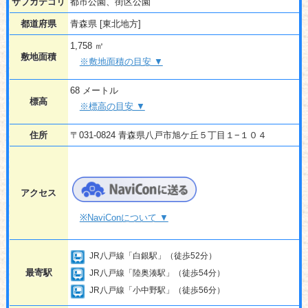
サブカテゴリ
都市公園、街区公園
都道府県
青森県 [東北地方]
1,758 ㎡
敷地面積
※敷地面積の目安 ▼
68 メートル
標高
※標高の目安 ▼
住所
〒031-0824 青森県八戸市旭ケ丘５丁目１−１０４
アクセス
※NaviConについて ▼
JR八戸線「白銀駅」（徒歩52分）
最寄駅
JR八戸線「陸奥湊駅」（徒歩54分）
JR八戸線「小中野駅」（徒歩56分）