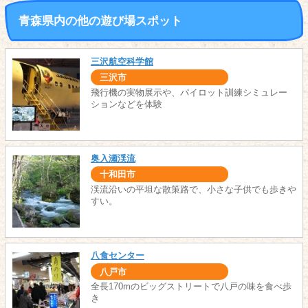
青森県内の他の遊び場スポット
三沢航空科学館
三沢市
飛行機の実物展示や、パイロット訓練シミュレー
ションなどを体験
奥入瀬渓流
十和田市
渓流沿いの平坦な散策路で、小さな子供でも歩きや
すい。
八食センター
八戸市
全長170mのビッグストリートで八戸の味を食べ歩
き