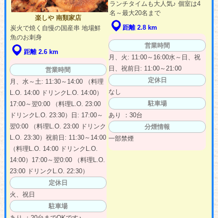
ランチタイムも大人気♪ 個室は4
名～最大20名まで
楽しや 南類家店
距離 2.8 km
炭火で焼く自慢の国産串 地場鮮
魚のお刺身
営業時間
距離 2.6 km
月、火: 11:00～16:00水～日、祝
日、祝前日: 11:00～21:00
営業時間
定休日
月、水～土: 11:30～14:00 （料理
なし
L.O. 14:00 ドリンクL.O. 14:00）
駐車場
17:00～翌0:00 （料理L.O. 23:00
ドリンクL.O. 23:30）日: 17:00～
あり ：30台
翌0:00 （料理L.O. 23:00 ドリンク
分煙情報
L.O. 23:30）祝前日: 11:30～14:00
一部禁煙
（料理L.O. 14:00 ドリンクL.O.
14:00）17:00～翌0:00 （料理L.O.
23:00 ドリンクL.O. 22:30）
定休日
火、祝日
駐車場
あり ：20台までOKです♪