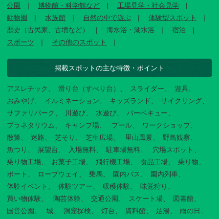
公園
博物館・科学館など
工場見学・社会見学
動物園
水族館
自然の中で遊ぶ
体験型スポット
歴史（古民家、古墳など）
海水浴・湖水浴
宿泊
スポーツ
その他のスポット
掲載スポットの主な特徴・ポイント
アスレチック
滑り台（すべり台）
スライダー
遊具
おみやげ
イルミネーション
キッズランド
サイクリング
サファリパーク
川遊び
水遊び
バーベキュー
プラネタリウム
キャンプ場
プール
ワークショップ
散策
迷路
芝そり
芝生広場
里山風景
野鳥観察
魚つり
展望台
入場無料
駐車場無料
穴場スポット
乗り物工場
お菓子工場
飛行機工場
食品工場
乗り物
ボート
ロープウェイ
乗馬
園内バス
園内列車
体験イベント
体験ツアー
収穫体験
味覚狩り
買い物体験
陶芸体験
交通公園
スケート場
図書館
国営公園
城
洞窟探検
灯台
資料館
足湯
雨の日