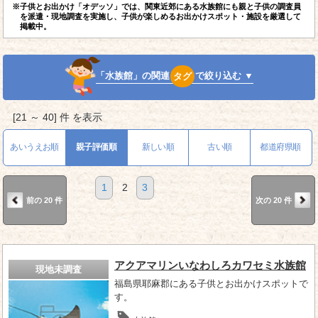
※子供とお出かけ「オデッソ」では、関東近郊にある水族館にも親と子供の調査員
を派遣・現地調査を実施し、子供が楽しめるお出かけスポット・施設を厳選して
掲載中。
「水族館」の関連
タグ
で絞り込む ▼
[21 ～ 40] 件 を表示
あいうえお順
親子評価順
新しい順
古い順
都道府県順
1
2
3
前の 20 件
次の 20 件
アクアマリンいなわしろカワセミ水族館
現地未調査
福島県耶麻郡にある子供とお出かけスポットで
す。