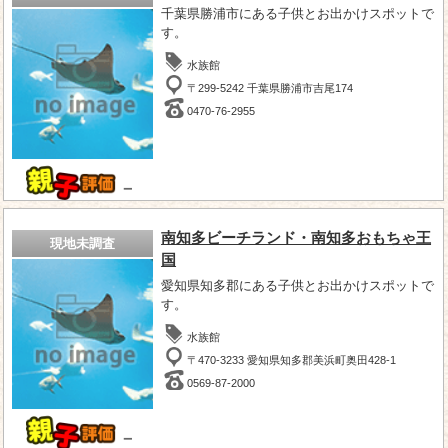
千葉県勝浦市にある子供とお出かけスポットで
す。
水族館
〒299-5242 千葉県勝浦市吉尾174
0470-76-2955
－
南知多ビーチランド・南知多おもちゃ王
現地未調査
国
愛知県知多郡にある子供とお出かけスポットで
す。
水族館
〒470-3233 愛知県知多郡美浜町奥田428-1
0569-87-2000
－