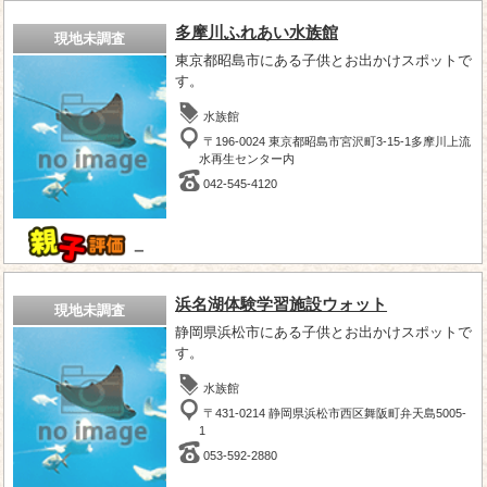
多摩川ふれあい水族館
現地未調査
東京都昭島市にある子供とお出かけスポットで
す。
水族館
〒196-0024 東京都昭島市宮沢町3-15-1多摩川上流
水再生センター内
042-545-4120
－
浜名湖体験学習施設ウォット
現地未調査
静岡県浜松市にある子供とお出かけスポットで
す。
水族館
〒431-0214 静岡県浜松市西区舞阪町弁天島5005-
1
053-592-2880