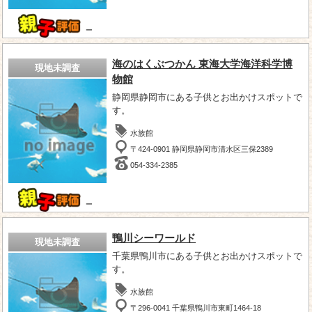
－
海のはくぶつかん 東海大学海洋科学博
現地未調査
物館
静岡県静岡市にある子供とお出かけスポットで
す。
水族館
〒424-0901 静岡県静岡市清水区三保2389
054-334-2385
－
鴨川シーワールド
現地未調査
千葉県鴨川市にある子供とお出かけスポットで
す。
水族館
〒296-0041 千葉県鴨川市東町1464-18