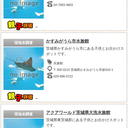
04-7093-4803
－
かすみがうら市水族館
現地未調査
茨城県かすみがうら市にある子供とお出かけス
ポットです。
水族館
〒300-0214 茨城県かすみがうら市坂910-1
029-896-0722
－
アクアワールド茨城県大洗水族館
現地未調査
茨城県東茨城郡にある子供とお出かけスポット
です。