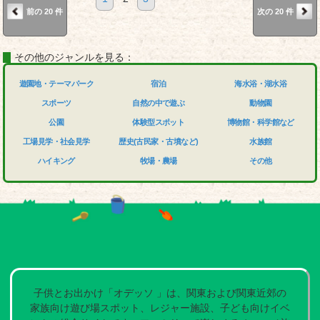
前の 20 件
次の 20 件
その他のジャンルを見る：
遊園地・テーマパーク
宿泊
海水浴・湖水浴
スポーツ
自然の中で遊ぶ
動物園
公園
体験型スポット
博物館・科学館など
工場見学・社会見学
歴史(古民家・古墳など)
水族館
ハイキング
牧場・農場
その他
子供とお出かけ「オデッソ 」は、関東および関東近郊の
家族向け遊び場スポット、レジャー施設、子ども向けイベ