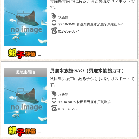
青森県青森市にある子供とお出かけスポットで
す。
水族館
〒039-3501 青森県青森市浅虫字馬場山1-25
017-752-3377
－
男鹿水族館GAO（男鹿水族館ガオ）
現地未調査
秋田県男鹿市にある子供とお出かけスポットで
す。
水族館
〒010-0673 秋田県男鹿市戸賀塩浜
0185-32-2221
－