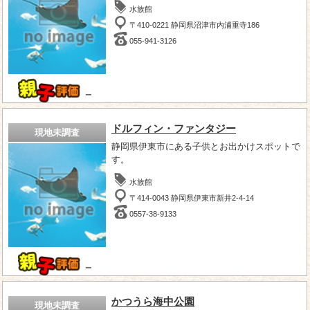
水族館
〒410-0221 静岡県沼津市内浦重寺186
055-941-3126
－
ドルフィン・ファンタジー
現地未調査
静岡県伊東市にある子供とお出かけスポットで
す。
水族館
〒414-0043 静岡県伊東市新井2-4-14
0557-38-9133
－
かつうら海中公園
現地未調査