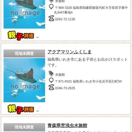
水族館
〒969-3100 福島県耶麻郡猪苗代町大字長田字東中
丸3447番地4
0242-72-1135
－
アクアマリンふくしま
現地未調査
福島県いわき市にある子供とお出かけスポット
です。
水族館
〒971-8101 福島県いわき市小名浜字辰巳町50
0246-73-2525
－
青森県営浅虫水族館
現地未調査