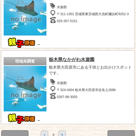
水族館
〒311-1301 茨城県東茨城郡大洗町磯浜町8252-3
029-267-5151
－
栃木県なかがわ水遊園
現地未調査
栃木県大田原市にある子供とお出かけスポット
です。
水族館
〒324-0404 栃木県大田原市佐良土2686
0287-98-3055
－
1
2
3