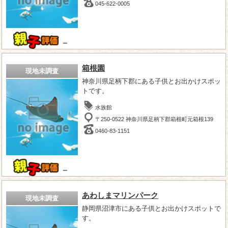
045-622-0005
－
箱根園
現地未調査
神奈川県足柄下郡にある子供とお出かけスポッ
トです。
水族館
〒250-0522 神奈川県足柄下郡箱根町元箱根139
0460-83-1151
－
あわしまマリンパーク
現地未調査
静岡県沼津市にある子供とお出かけスポットで
す。