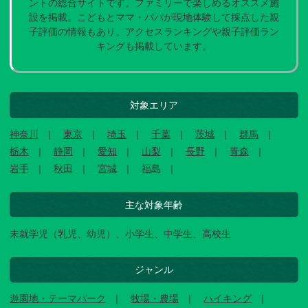
ントの総合サイトです。ファミリーで楽しめるオススメ施
設を掲載。こどもとママ・パパが現地体験して採点した親
子評価の情報もあり。アクセスランキングや親子評価ラン
キングも掲載しています。
対象エリア
神奈川
東京
埼玉
千葉
茨城
群馬
栃木
静岡
愛知
山梨
長野
青森
岩手
秋田
宮城
福島
主な対象年齢
未就学児（乳児、幼児）、小学生、中学生、高校生
ジャンル
遊園地・テーマパーク
牧場・農場
ハイキング