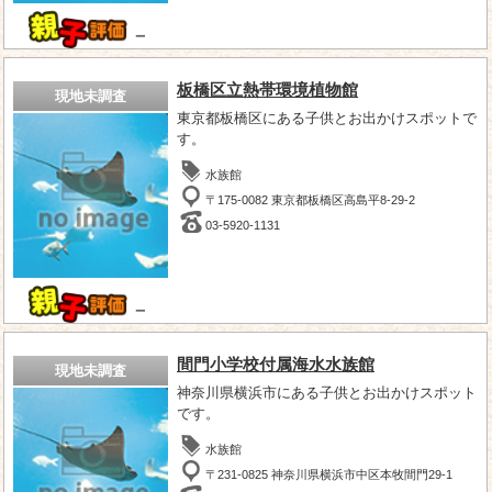
－
板橋区立熱帯環境植物館
現地未調査
東京都板橋区にある子供とお出かけスポットで
す。
水族館
〒175-0082 東京都板橋区高島平8-29-2
03-5920-1131
－
間門小学校付属海水水族館
現地未調査
神奈川県横浜市にある子供とお出かけスポット
です。
水族館
〒231-0825 神奈川県横浜市中区本牧間門29-1