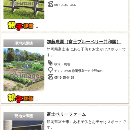
080-2636-5466
－
加藤農園（富士ブルーベリー共和国）
現地未調査
静岡県富士市にある子供とお出かけスポットで
す。
牧場・農場
〒417-0809 静岡県富士市中野903
0545-35-0438
－
富士ベリーファーム
現地未調査
静岡県富士市にある子供とお出かけスポットで
す。