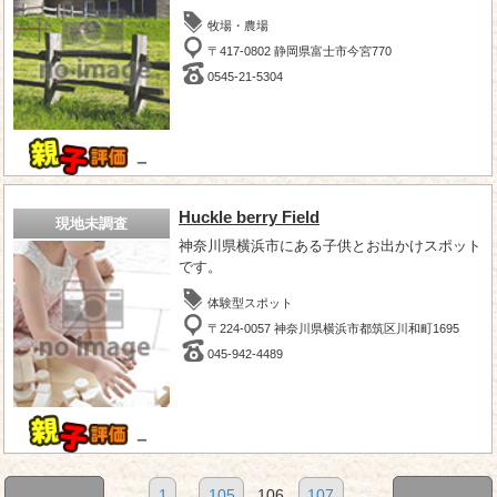
牧場・農場
〒417-0802 静岡県富士市今宮770
0545-21-5304
－
Huckle berry Field
現地未調査
神奈川県横浜市にある子供とお出かけスポット
です。
体験型スポット
〒224-0057 神奈川県横浜市都筑区川和町1695
045-942-4489
－
1
...
105
106
107