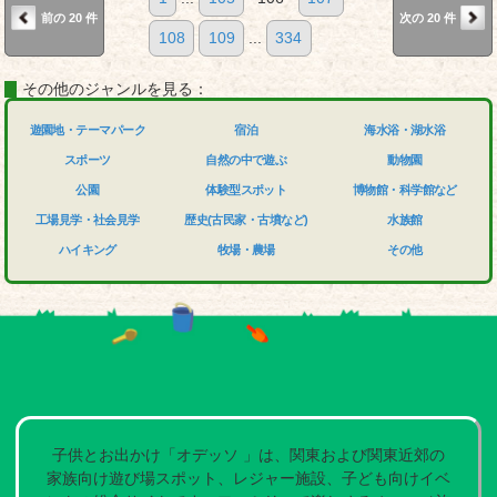
前の 20 件
次の 20 件
108
109
...
334
その他のジャンルを見る：
遊園地・テーマパーク
宿泊
海水浴・湖水浴
スポーツ
自然の中で遊ぶ
動物園
公園
体験型スポット
博物館・科学館など
工場見学・社会見学
歴史(古民家・古墳など)
水族館
ハイキング
牧場・農場
その他
子供とお出かけ「オデッソ 」は、関東および関東近郊の
家族向け遊び場スポット、レジャー施設、子ども向けイベ