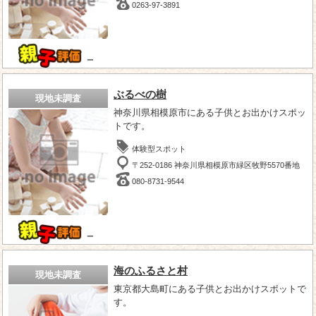
0263-97-3891
－
ぶるべの樹
現地未調査
神奈川県相模原市にある子供とお出かけスポッ
トです。
体験型スポット
〒252-0186 神奈川県相模原市緑区牧野5570番地
080-8731-9544
－
海のふるさと村
現地未調査
東京都大島町にある子供とお出かけスポットで
す。