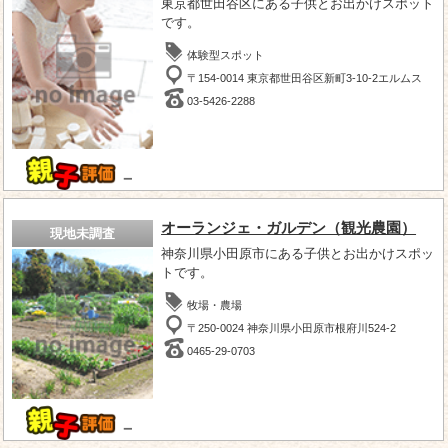
東京都世田谷区にある子供とお出かけスポット
です。
体験型スポット
〒154-0014 東京都世田谷区新町3-10-2エルムス
03-5426-2288
－
オーランジェ・ガルデン（観光農園）
現地未調査
神奈川県小田原市にある子供とお出かけスポッ
トです。
牧場・農場
〒250-0024 神奈川県小田原市根府川524-2
0465-29-0703
－