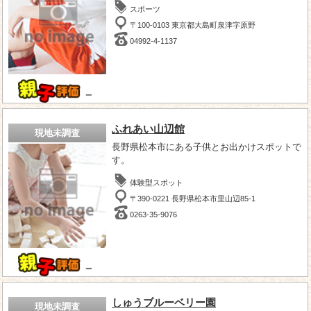
スポーツ
〒100-0103 東京都大島町泉津字原野
04992-4-1137
－
ふれあい山辺館
現地未調査
長野県松本市にある子供とお出かけスポットで
す。
体験型スポット
〒390-0221 長野県松本市里山辺85-1
0263-35-9076
－
しゅうブルーベリー園
現地未調査