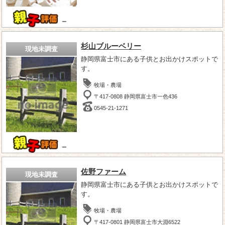
－
杉山ブルーベリー
現地未調査
静岡県富士市にある子供とお出かけスポットで
す。
牧場・農場
〒417-0808 静岡県富士市一色436
0545-21-1271
－
佐野ファーム
現地未調査
静岡県富士市にある子供とお出かけスポットで
す。
牧場・農場
〒417-0801 静岡県富士市大淵6522