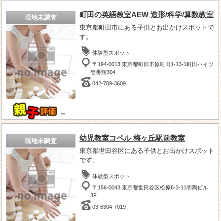
町田の英語教室AEW 造形/科学/算数教室
現地未調査
東京都町田市にある子供とお出かけスポットで
す。
体験型スポット
〒194-0013 東京都町田市原町田1-13-1町田ハイツ
壱番館304
042-709-3609
－
幼児教室コペル 梅ヶ丘駅前教室
現地未調査
東京都世田谷区にある子供とお出かけスポット
です。
体験型スポット
〒156-0043 東京都世田谷区松原6-3-11明陶ビル
3F
03-6304-7019