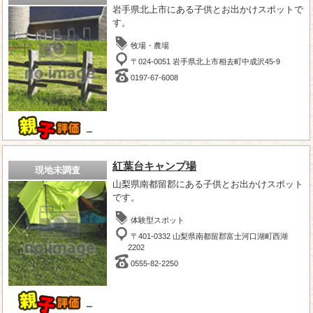
岩手県北上市にある子供とお出かけスポットで
す。
牧場・農場
〒024-0051 岩手県北上市相去町中成沢45-9
0197-67-6008
－
紅葉台キャンプ場
現地未調査
山梨県南都留郡にある子供とお出かけスポット
です。
体験型スポット
〒401-0332 山梨県南都留郡富士河口湖町西湖
2202
0555-82-2250
－