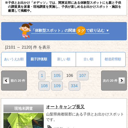
※子供とお出かけ「オデッソ」では、関東近郊にある体験型スポットにも親と子供
の調査員を派遣・現地調査を実施し、子供が楽しめるお出かけスポット・施設を
厳選して掲載中。
「体験型スポット」の関連
タグ
で絞り込む ▼
[2101 ～ 2120] 件 を表示
あいうえお順
親子評価順
新しい順
古い順
都道府県順
1
...
105
106
107
前の 20 件
次の 20 件
108
109
...
334
オートキャンプ長又
現地未調査
山梨県南都留郡にある子供とお出かけスポット
です。