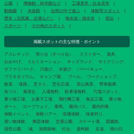
公園
博物館・科学館など
工場見学・社会見学
動物園
水族館
自然の中で遊ぶ
体験型スポット
歴史（古民家、古墳など）
海水浴・湖水浴
宿泊
スポーツ
その他のスポット
掲載スポットの主な特徴・ポイント
アスレチック
滑り台（すべり台）
スライダー
遊具
おみやげ
イルミネーション
キッズランド
サイクリング
サファリパーク
川遊び
水遊び
バーベキュー
プラネタリウム
キャンプ場
プール
ワークショップ
散策
迷路
芝そり
芝生広場
里山風景
野鳥観察
魚つり
展望台
入場無料
駐車場無料
穴場スポット
乗り物工場
お菓子工場
飛行機工場
食品工場
乗り物
ボート
ロープウェイ
乗馬
園内バス
園内列車
体験イベント
体験ツアー
収穫体験
味覚狩り
買い物体験
陶芸体験
交通公園
スケート場
図書館
国営公園
城
洞窟探検
灯台
資料館
足湯
雨の日