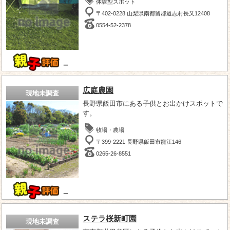
体験型スポット
〒402-0228 山梨県南都留郡道志村長又12408
0554-52-2378
－
広庭農園
現地未調査
長野県飯田市にある子供とお出かけスポットで
す。
牧場・農場
〒399-2221 長野県飯田市龍江146
0265-26-8551
－
ステラ桜新町園
現地未調査