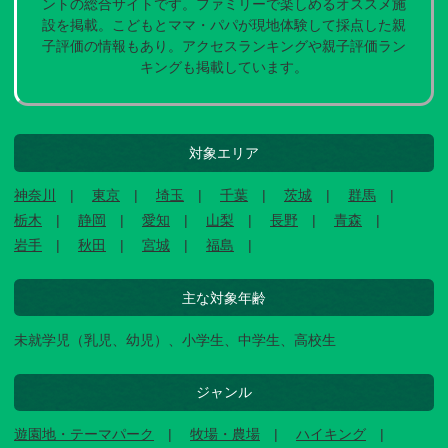
ントの総合サイトです。ファミリーで楽しめるオススメ施
設を掲載。こどもとママ・パパが現地体験して採点した親
子評価の情報もあり。アクセスランキングや親子評価ラン
キングも掲載しています。
対象エリア
神奈川
東京
埼玉
千葉
茨城
群馬
栃木
静岡
愛知
山梨
長野
青森
岩手
秋田
宮城
福島
主な対象年齢
未就学児（乳児、幼児）、小学生、中学生、高校生
ジャンル
遊園地・テーマパーク
牧場・農場
ハイキング