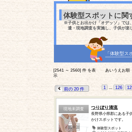
体験型スポットに関
※子供とお出かけ「オデッソ」では
遣・現地調査を実施し、子供が楽
「体験型ス
[2541 ～ 2560] 件 を表
あいうえお順
示
1
...
126
12
前の 20 件
つりぼり清流
現地未調査
長野県小県郡にある子
かけスポットです。
体験型スポット