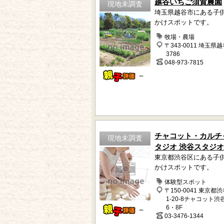
越谷いちご須賀農園
現地未調査
埼玉県越谷市にある子
かけスポットです。
牧場・農場
〒343-0011 埼玉県
3786
048-973-7815
－
チャコット・カルチ
現地未調査
タジオ 渋谷スタジ
東京都渋谷区にある子
かけスポットです。
体験型スポット
〒150-0041 東京都
1-20-8チャコット渋
6・8F
－
03-3476-1344