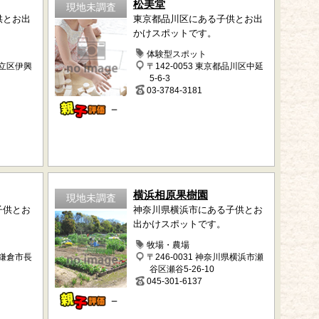
松美堂
現地未調査
供とお出
東京都品川区にある子供とお出
かけスポットです。
体験型スポット
足立区伊興
〒142-0053 東京都品川区中延
5-6-3
03-3784-3181
－
横浜相原果樹園
現地未調査
子供とお
神奈川県横浜市にある子供とお
出かけスポットです。
牧場・農場
県鎌倉市長
〒246-0031 神奈川県横浜市瀬
谷区瀬谷5-26-10
045-301-6137
－