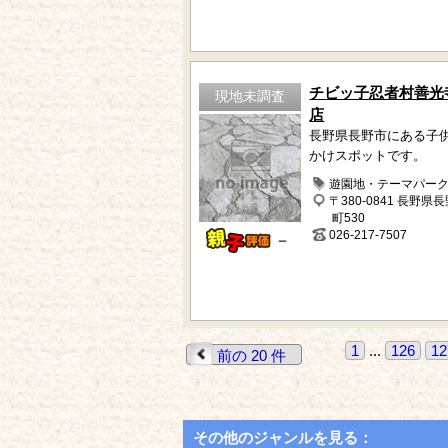
チビッ子忍者村善光
現地未調査
店
長野県長野市にある子
かけスポットです。
遊園地・テーマパー
〒380-0841 長野県
町530
026-217-7507
－
1
...
126
12
前の 20 件
その他のジャンルを見る：