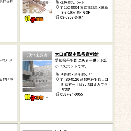
小県郡長和
体験型スポット
〒152-0004 東京都目黒区鷹番
3-3-16宮澤ビル3F
03-6303-3467
－
大口町歴史民俗資料館
現地未調査
子供とお
愛知県丹羽郡にある子供とお出
かけスポットです。
博物館・科学館など
世田谷区中
〒480-0126 愛知県丹羽郡大口
町伝右一丁目35ほほえみプラ
ザ3階
0587-94-0055
－