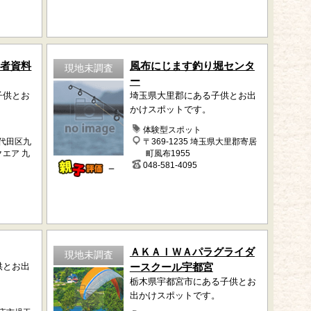
病者資料
風布にじます釣り堀センタ
現地未調査
ー
子供とお
埼玉県大里郡にある子供とお出
かけスポットです。
体験型スポット
千代田区九
〒369-1235 埼玉県大里郡寄居
クエア 九
町風布1955
048-581-4095
－
ＡＫＡＩＷＡパラグライダ
現地未調査
供とお出
ースクール宇都宮
栃木県宇都宮市にある子供とお
出かけスポットです。