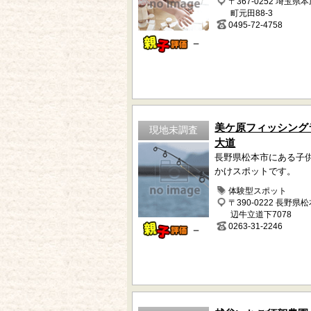
〒367-0252 埼玉県
町元田88-3
0495-72-4758
－
美ケ原フィッシング
現地未調査
大道
長野県松本市にある子
かけスポットです。
体験型スポット
〒390-0222 長野県
辺牛立道下7078
0263-31-2246
－