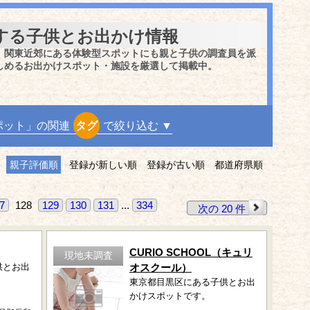
する子供とお出かけ情報
、関東近郊にある体験型スポットにも親と子供の調査員を派
しめるお出かけスポット・施設を厳選して掲載中。
ポット」の関連
タグ
で絞り込む ▼
親子評価順
登録が新しい順
登録が古い順
都道府県順
7
128
129
130
131
...
334
次の 20 件
CURIO SCHOOL（キュリ
現地未調査
供とお出
オスクール）
東京都目黒区にある子供とお出
かけスポットです。