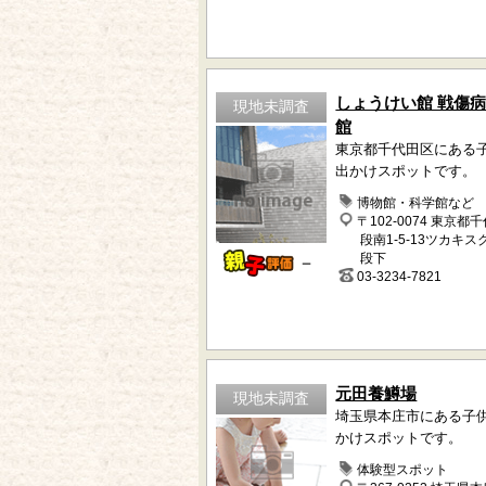
しょうけい館 戦傷
現地未調査
館
東京都千代田区にある
出かけスポットです。
博物館・科学館など
〒102-0074 東京都
段南1-5-13ツカキス
段下
－
03-3234-7821
元田養鱒場
現地未調査
埼玉県本庄市にある子
かけスポットです。
体験型スポット