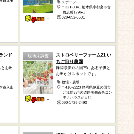
本庄市児玉
スポーツ
〒321-0341 栃木県宇都宮市古
賀志町1796-1
028-652-5531
－
ランド
ストロベリーファーム21 い
現地未調査
ちご狩り農園
供とお出
静岡県伊豆の国市にある子供と
お出かけスポットです。
牧場・農場
松本市入山
〒410-2223 静岡県伊豆の国市
北江間874の道路南側茶色コン
テナハウスが目印
－
090-1729-2493