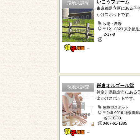
いこうファーム
現地未調査
東京都足立区にある子
かけスポットです。
牧場・農場
〒121-0823 東京都
2-17-8
－
－
鎌倉オルゴール堂
現地未調査
神奈川県鎌倉市にある
出かけスポットです。
体験型スポット
〒248-0016 神奈川
谷3-10-33
0467-61-1885
－