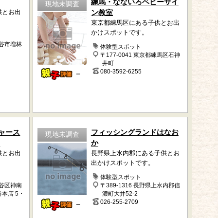
練馬・なないろベビーサイ
現地未調査
供とお出
ン教室
東京都練馬区にある子供とお出
かけスポットです。
越谷市増林
体験型スポット
〒177-0041 東京都練馬区石神
井町
080-3592-6255
－
ャース
フィッシングランドはなお
現地未調査
オ
か
供とお出
長野県上水内郡にある子供とお
出かけスポットです。
体験型スポット
渋谷区神南
〒389-1316 長野県上水内郡信
谷本店 5・
濃町大井52-2
026-255-2709
－