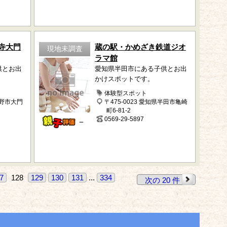
寺大門
蔵の駅・かめざき鉄道ジオ
現地未調査
ラマ館
供とお出
愛知県半田市にある子供とお出
かけスポットです。
ク
体験型スポット
長野市大門
〒475-0023 愛知県半田市亀崎
町6-81-2
0569-29-5897
－
7
128
129
130
131
...
334
次の 20 件