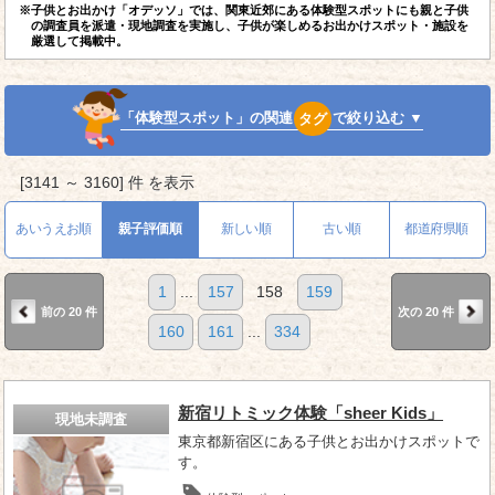
※子供とお出かけ「オデッソ」では、関東近郊にある体験型スポットにも親と子供
の調査員を派遣・現地調査を実施し、子供が楽しめるお出かけスポット・施設を
厳選して掲載中。
「体験型スポット」の関連
タグ
で絞り込む ▼
[3141 ～ 3160] 件 を表示
あいうえお順
親子評価順
新しい順
古い順
都道府県順
1
...
157
158
159
前の 20 件
次の 20 件
160
161
...
334
新宿リトミック体験「sheer Kids」
現地未調査
東京都新宿区にある子供とお出かけスポットで
す。