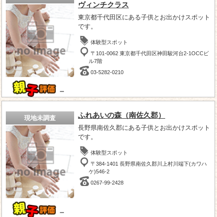
ヴィンチクラス
東京都千代田区にある子供とお出かけスポット
です。
体験型スポット
〒101-0062 東京都千代田区神田駿河台2-1OCCビ
ル7階
03-5282-0210
－
ふれあいの森（南佐久郡）
現地未調査
長野県南佐久郡にある子供とお出かけスポット
です。
体験型スポット
〒384-1401 長野県南佐久郡川上村川端下(カワハ
ケ)546-2
0267-99-2428
－