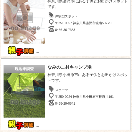
神奈川県藤沢市にある子供とお出かけスポット
です。
体験型スポット
〒251-0057 神奈川県藤沢市城南5-6-20
0466-36-7383
－
なみのこ村キャンプ場
現地未調査
神奈川県小田原市にある子供とお出かけスポッ
トです。
スポーツ
〒250-0024 神奈川県小田原市根府川161
0465-29-0841
－