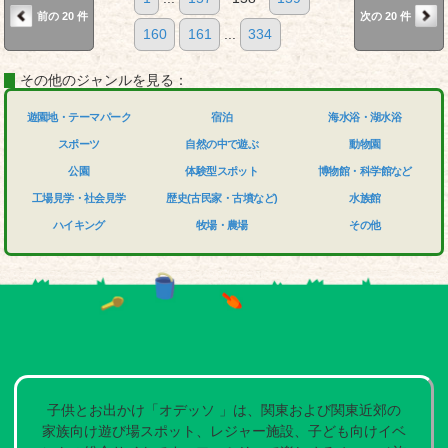
前の 20 件
次の 20 件
160
161
...
334
その他のジャンルを見る：
遊園地・テーマパーク
宿泊
海水浴・湖水浴
スポーツ
自然の中で遊ぶ
動物園
公園
体験型スポット
博物館・科学館など
工場見学・社会見学
歴史(古民家・古墳など)
水族館
ハイキング
牧場・農場
その他
子供とお出かけ「オデッソ 」は、関東および関東近郊の
家族向け遊び場スポット、レジャー施設、子ども向けイベ