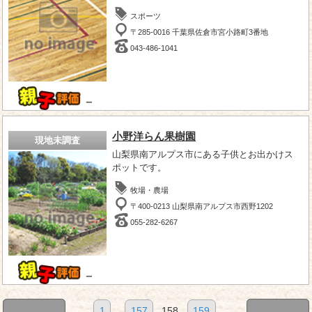
スポーツ
〒285-0016 千葉県佐倉市宮小路町3番地
043-486-1041
－
小野洋らん果樹園
現地未調査
山梨県南アルプス市にある子供とお出かけス
ポットです。
牧場・農場
〒400-0213 山梨県南アルプス市西野1202
055-282-6267
－
1
...
157
158
159