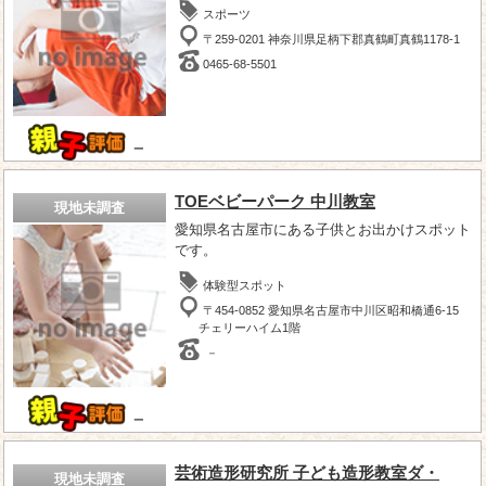
スポーツ
〒259-0201 神奈川県足柄下郡真鶴町真鶴1178-1
0465-68-5501
－
TOEベビーパーク 中川教室
現地未調査
愛知県名古屋市にある子供とお出かけスポット
です。
体験型スポット
〒454-0852 愛知県名古屋市中川区昭和橋通6-15
チェリーハイム1階
－
－
芸術造形研究所 子ども造形教室ダ・
現地未調査