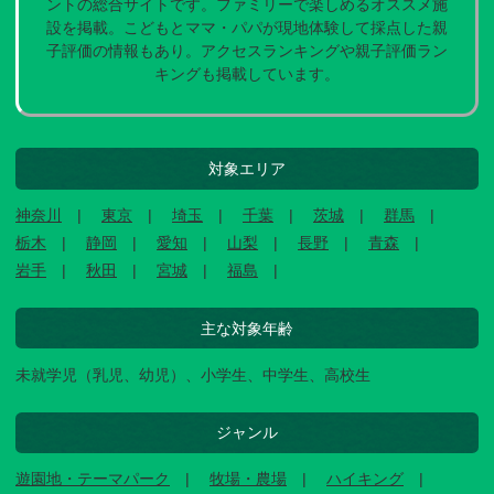
ントの総合サイトです。ファミリーで楽しめるオススメ施
設を掲載。こどもとママ・パパが現地体験して採点した親
子評価の情報もあり。アクセスランキングや親子評価ラン
キングも掲載しています。
対象エリア
神奈川
東京
埼玉
千葉
茨城
群馬
栃木
静岡
愛知
山梨
長野
青森
岩手
秋田
宮城
福島
主な対象年齢
未就学児（乳児、幼児）、小学生、中学生、高校生
ジャンル
遊園地・テーマパーク
牧場・農場
ハイキング