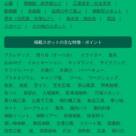
公園
博物館・科学館など
工場見学・社会見学
動物園
水族館
自然の中で遊ぶ
体験型スポット
歴史（古民家、古墳など）
海水浴・湖水浴
宿泊
スポーツ
その他のスポット
掲載スポットの主な特徴・ポイント
アスレチック
滑り台（すべり台）
スライダー
遊具
おみやげ
イルミネーション
キッズランド
サイクリング
サファリパーク
川遊び
水遊び
バーベキュー
プラネタリウム
キャンプ場
プール
ワークショップ
散策
迷路
芝そり
芝生広場
里山風景
野鳥観察
魚つり
展望台
入場無料
駐車場無料
穴場スポット
乗り物工場
お菓子工場
飛行機工場
食品工場
乗り物
ボート
ロープウェイ
乗馬
園内バス
園内列車
体験イベント
体験ツアー
収穫体験
味覚狩り
買い物体験
陶芸体験
交通公園
スケート場
図書館
国営公園
城
洞窟探検
灯台
資料館
足湯
雨の日