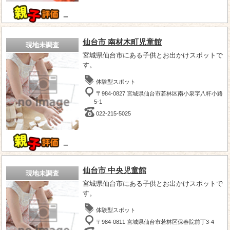
－
仙台市 南材木町児童館
現地未調査
宮城県仙台市にある子供とお出かけスポットで
す。
体験型スポット
〒984-0827 宮城県仙台市若林区南小泉字八軒小路
5-1
022-215-5025
－
仙台市 中央児童館
現地未調査
宮城県仙台市にある子供とお出かけスポットで
す。
体験型スポット
〒984-0811 宮城県仙台市若林区保春院前丁3-4