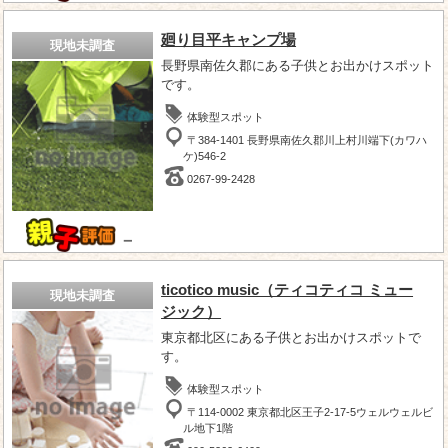
廻り目平キャンプ場
現地未調査
長野県南佐久郡にある子供とお出かけスポット
です。
体験型スポット
〒384-1401 長野県南佐久郡川上村川端下(カワハ
ケ)546-2
0267-99-2428
－
ticotico music（ティコティコ ミュー
現地未調査
ジック）
東京都北区にある子供とお出かけスポットで
す。
体験型スポット
〒114-0002 東京都北区王子2-17-5ウェルウェルビ
ル地下1階