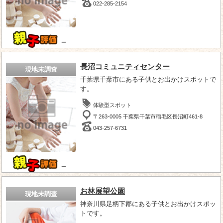
022-285-2154
－
長沼コミュニティセンター
現地未調査
千葉県千葉市にある子供とお出かけスポットで
す。
体験型スポット
〒263-0005 千葉県千葉市稲毛区長沼町461-8
043-257-6731
－
お林展望公園
現地未調査
神奈川県足柄下郡にある子供とお出かけスポッ
トです。