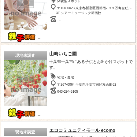
体験型スポット
〒160-0023 東京都新宿区西新宿7-9-9 万寿金ビル
3F シアーミュージック新宿校
－
－
山﨑いちご園
現地未調査
千葉県千葉市にある子供とお出かけスポットで
す。
牧場・農場
〒267-0064 千葉県千葉市緑区板倉町62
043-294-5105
－
エココミュニティモール ecomo
現地未調査