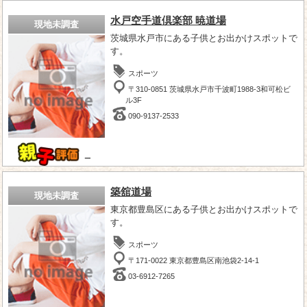
水戸空手道倶楽部 暁道場
現地未調査
茨城県水戸市にある子供とお出かけスポットで
す。
スポーツ
〒310-0851 茨城県水戸市千波町1988-3和可松ビ
ル3F
090-9137-2533
－
築舘道場
現地未調査
東京都豊島区にある子供とお出かけスポットで
す。
スポーツ
〒171-0022 東京都豊島区南池袋2-14-1
03-6912-7265