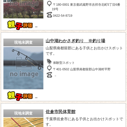
〒180-0001 東京都武蔵野市吉祥寺北町5丁目6番
19号
0422-54-8719
－
山中湖わかさぎ釣り ※釣り場
現地未調査
山梨県南都留郡にある子供とお出かけスポット
です。
体験型スポット
〒401-0502 山梨県南都留郡山中湖村平野
－
－
佐倉市民体育館
現地未調査
千葉県佐倉市にある子供とお出かけスポットで
す。