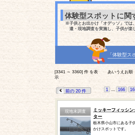
体験型スポットに関
※子供とお出かけ「オデッソ」では
遣・現地調査を実施し、子供が楽
「体験型ス
[3341 ～ 3360] 件 を表
あいうえお順
示
1
...
166
16
前の 20 件
ミッキーフィッシン
現地未調査
ター
栃木県小山市にある子
かけスポットです。