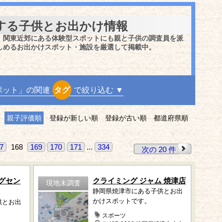
する子供とお出かけ情報
、関東近郊にある体験型スポットにも親と子供の調査員を派
しめるお出かけスポット・施設を厳選して掲載中。
ポット」の関連
タグ
で絞り込む ▼
親子評価順
登録が新しい順
登録が古い順
都道府県順
7
168
169
170
171
...
334
次の 20 件
グセン
クライミング ジャム 焼津店
現地未調査
静岡県焼津市にある子供とお出
かけスポットです。
供とお出
スポーツ