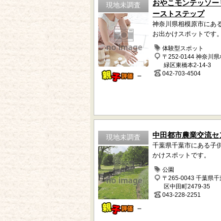
おやこモンテッソー
現地未調査
ーストステップ
神奈川県相模原市にあ
お出かけスポットです
体験型スポット
〒252-0144 神奈川
緑区東橋本2-14-3
042-703-4504
－
中田都市農業交流セ
現地未調査
千葉県千葉市にある子
かけスポットです。
公園
〒265-0043 千葉県
区中田町2479-35
043-228-2251
－