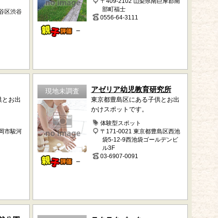
〒409-2102 山梨県南巨摩郡南
部町福士
渋谷区渋谷
0556-64-3111
－
アゼリア幼児教育研究所
現地未調査
供とお出
東京都豊島区にある子供とお出
かけスポットです。
体験型スポット
静岡市駿河
〒171-0021 東京都豊島区西池
袋5-12-9西池袋ゴールデンビ
ル3F
03-6907-0091
－