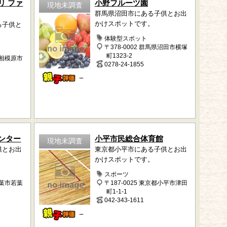
リ ファ
小野フルーツ園
現地未調査
群馬県沼田市にある子供とお出
かけスポットです。
る子供と
。
体験型スポット
〒378-0002 群馬県沼田市横塚
町1323-2
県相模原市
0278-24-1855
－
ンター
小平市民総合体育館
現地未調査
供とお出
東京都小平市にある子供とお出
かけスポットです。
スポーツ
千葉市若葉
〒187-0025 東京都小平市津田
町1-1-1
042-343-1611
－