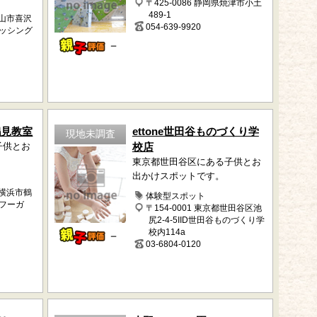
〒425-0086 静岡県焼津市小土
489-1
小山市喜沢
054-639-9920
ィッシング
－
鶴見教室
ettone世田谷ものづくり学
現地未調査
子供とお
校店
東京都世田谷区にある子供とお
出かけスポットです。
県横浜市鶴
体験型スポット
ミフーガ
〒154-0001 東京都世田谷区池
尻2-4-5IID世田谷ものづくり学
校内114a
－
03-6804-0120