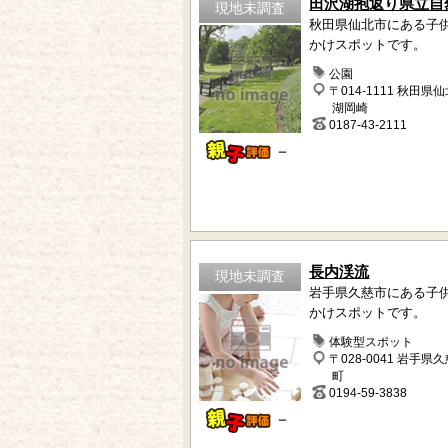
田沢湖抱返り県立自
現地未調査
秋田県仙北市にある子
かけスポットです。
公園
〒014-1111 秋田県
湖岡崎
0187-43-2111
－
長内渓流
現地未調査
岩手県久慈市にある子
かけスポットです。
体験型スポット
〒028-0041 岩手県
町
0194-59-3838
－