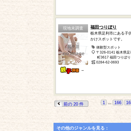
福田つりぼり
現地未調査
栃木県足利市にある子
かけスポットです。
体験型スポット
〒326-0141 栃木県
町3617 福田つりぼり
0284-62-0693
－
1
...
166
16
前の 20 件
その他のジャンルを見る：