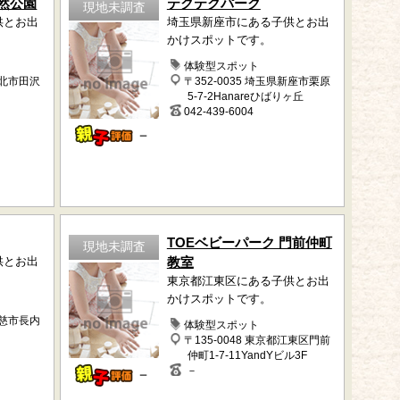
然公園
テクテクパーク
現地未調査
供とお出
埼玉県新座市にある子供とお出
かけスポットです。
体験型スポット
仙北市田沢
〒352-0035 埼玉県新座市栗原
5-7-2Hanareひばりヶ丘
042-439-6004
－
TOEベビーパーク 門前仲町
現地未調査
供とお出
教室
東京都江東区にある子供とお出
かけスポットです。
久慈市長内
体験型スポット
〒135-0048 東京都江東区門前
仲町1-7-11YandYビル3F
－
－