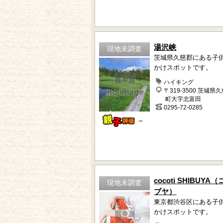
湯沢峡
現地未調査
茨城県久慈郡にある子
かけスポットです。
ハイキング
〒319-3500 茨城県
町大字北富田
0295-72-0285
－
cocoti SHIBUY
現地未調査
ブヤ）
東京都渋谷区にある子
かけスポットです。