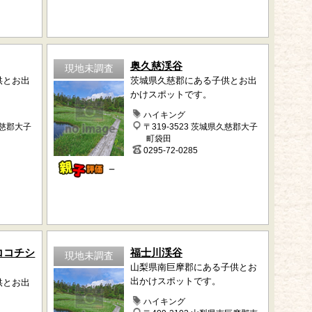
奥久慈渓谷
現地未調査
供とお出
茨城県久慈郡にある子供とお出
かけスポットです。
ハイキング
久慈郡大子
〒319-3523 茨城県久慈郡大子
町袋田
0295-72-0285
－
A（ココチシ
福士川渓谷
現地未調査
山梨県南巨摩郡にある子供とお
出かけスポットです。
供とお出
ハイキング