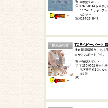
体験型スポット
〒323-0014 栃木県
1475-3 ミッキーフ
センター
－
0285-22-3949
TOEベビーパーク 
現地未調査
神奈川県横浜市にある
出かけスポットです。
体験型スポット
〒230-0062 神奈川
見区豊岡町2-3ツル
Ⅲ3階
－
－