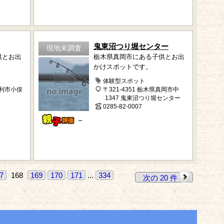
鬼東沼つり堀センター
現地未調査
供とお出
栃木県真岡市にある子供とお出
かけスポットです。
体験型スポット
足利市小俣
〒321-4351 栃木県真岡市中
1347 鬼東沼つり堀センター
0285-82-0007
－
7
168
169
170
171
...
334
次の 20 件