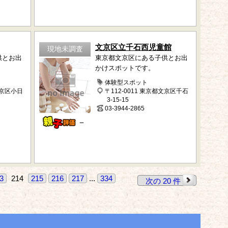
文京区立千石西児童館
現地未調査
供とお出
東京都文京区にある子供とお出
かけスポットです。
体験型スポット
文京区小日
〒112-0011 東京都文京区千石
3-15-15
03-3944-2865
－
3
214
215
216
217
...
334
次の 20 件