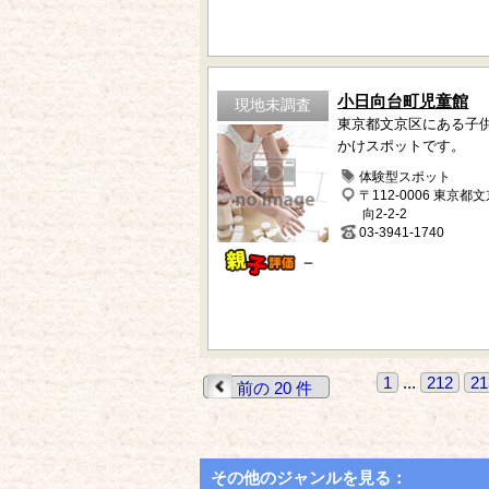
小日向台町児童館
現地未調査
東京都文京区にある子
かけスポットです。
体験型スポット
〒112-0006 東京都
向2-2-2
03-3941-1740
－
1
...
212
21
前の 20 件
その他のジャンルを見る：