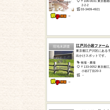
〒106-0031 東京都
2-2-2
03-3409-4921
－
江戸川小岩ファーム
現地未調査
東京都江戸川区にある
出かけスポットです。
牧場・農場
〒133-0052 東京都
小岩2丁目20-3
－
－