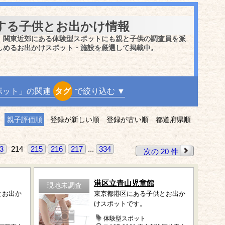
する子供とお出かけ情報
、関東近郊にある体験型スポットにも親と子供の調査員を派
しめるお出かけスポット・施設を厳選して掲載中。
ポット」の関連
タグ
で絞り込む ▼
親子評価順
登録が新しい順
登録が古い順
都道府県順
3
214
215
216
217
...
334
次の 20 件
港区立青山児童館
現地未調査
とお出か
東京都港区にある子供とお出か
けスポットです。
体験型スポット