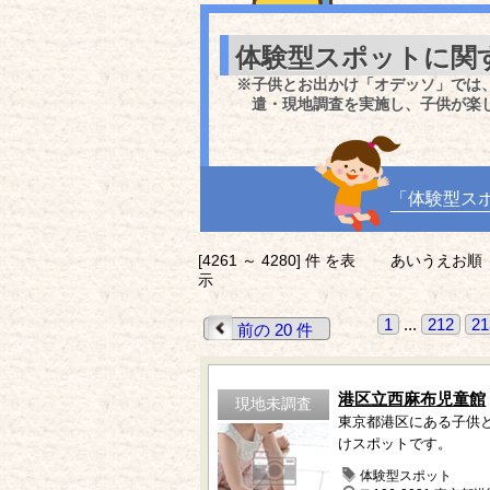
体験型スポットに関
※子供とお出かけ「オデッソ」では
遣・現地調査を実施し、子供が楽
「体験型ス
[4261 ～ 4280] 件 を表
あいうえお順
示
1
...
212
21
前の 20 件
港区立西麻布児童館
現地未調査
東京都港区にある子供
けスポットです。
体験型スポット