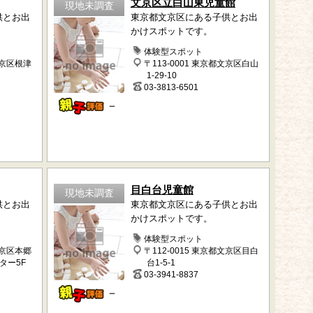
文京区立白山東児童館
現地未調査
供とお出
東京都文京区にある子供とお出
かけスポットです。
体験型スポット
文京区根津
〒113-0001 東京都文京区白山
1-29-10
03-3813-6501
－
目白台児童館
現地未調査
供とお出
東京都文京区にある子供とお出
かけスポットです。
体験型スポット
文京区本郷
〒112-0015 東京都文京区目白
ンター5F
台1-5-1
03-3941-8837
－