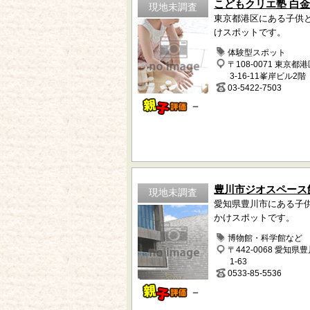
こどもクリエ塾 白
現地未調査
東京都港区にある子供
けスポットです。
体験型スポット
〒108-0071 東京都
3-16-11峯岸ビル2階
03-5422-7503
－
豊川市ジオスペース
現地未調査
愛知県豊川市にある子
かけスポットです。
博物館・科学館など
〒442-0068 愛知県
1-63
0533-85-5536
－