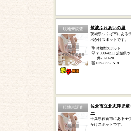
筑波ふれあいの里
現地未調査
茨城県つくば市にある
出かけスポットです。
体験型スポット
〒300-4211 茨城県
井2090-20
029-866-1519
－
佐倉市立北志津児童
現地未調査
ー
千葉県佐倉市にある子
かけスポットです。