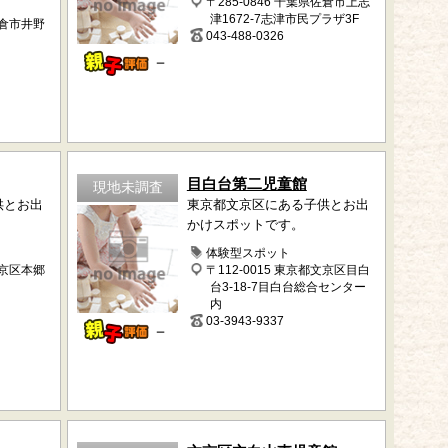
〒285-0846 千葉県佐倉市上志
津1672-7志津市民プラザ3F
佐倉市井野
043-488-0326
－
目白台第二児童館
現地未調査
供とお出
東京都文京区にある子供とお出
かけスポットです。
体験型スポット
文京区本郷
〒112-0015 東京都文京区目白
台3-18-7目白台総合センター
内
03-3943-9337
－