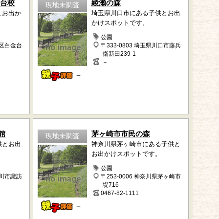
金台校
綾瀬の森
現地未調査
とお出か
埼玉県川口市にある子供とお出
かけスポットです。
公園
港区白金台
〒333-0803 埼玉県川口市藤兵
衛新田239-1
－
－
館
茅ヶ崎市市民の森
現地未調査
供とお出
神奈川県茅ヶ崎市にある子供と
お出かけスポットです。
公園
豊川市諏訪
〒253-0006 神奈川県茅ヶ崎市
堤716
0467-82-1111
－