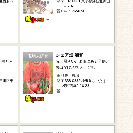
港区西麻布
〒107-0061 東京都港区北青山
3-3-16
03-3404-5874
－
シェア畑 浦和
現地未調査
子供とお
埼玉県さいたま市にある子供と
お出かけスポットです。
牧場・農場
江戸川区東
〒338-0832 埼玉県さいたま市
桜区西堀6-18-28
－
－