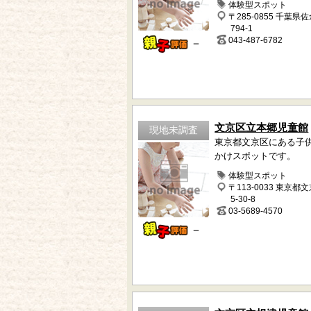
体験型スポット
〒285-0855 千葉県
794-1
043-487-6782
－
文京区立本郷児童館
現地未調査
東京都文京区にある子
かけスポットです。
体験型スポット
〒113-0033 東京都
5-30-8
03-5689-4570
－