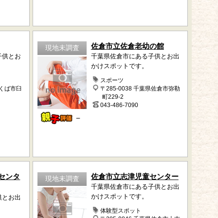
佐倉市立佐倉老幼の館
現地未調査
子供とお
千葉県佐倉市にある子供とお出
かけスポットです。
スポーツ
つくば市臼
〒285-0038 千葉県佐倉市弥勒
町229-2
043-486-7090
－
センタ
佐倉市立志津児童センター
現地未調査
千葉県佐倉市にある子供とお出
かけスポットです。
供とお出
体験型スポット