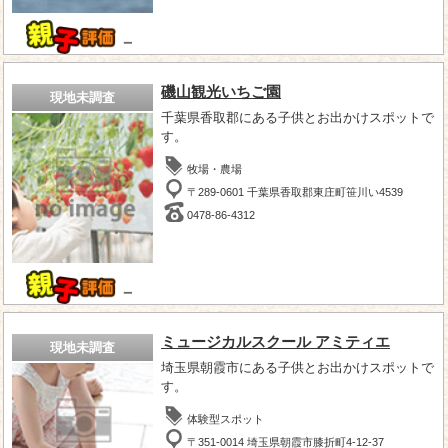
－
磯山観光いちご園
現地未調査
千葉県香取郡にある子供とお出かけスポットで
す。
牧場・農場
〒289-0601 千葉県香取郡東庄町笹川い4539
0478-86-4312
－
ミュージカルスクール アミティエ
現地未調査
埼玉県朝霞市にある子供とお出かけスポットで
す。
体験型スポット
〒351-0014 埼玉県朝霞市膝折町4-12-37