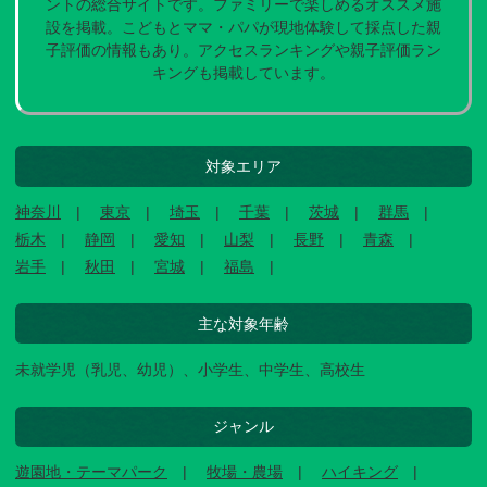
ントの総合サイトです。ファミリーで楽しめるオススメ施
設を掲載。こどもとママ・パパが現地体験して採点した親
子評価の情報もあり。アクセスランキングや親子評価ラン
キングも掲載しています。
対象エリア
神奈川
東京
埼玉
千葉
茨城
群馬
栃木
静岡
愛知
山梨
長野
青森
岩手
秋田
宮城
福島
主な対象年齢
未就学児（乳児、幼児）、小学生、中学生、高校生
ジャンル
遊園地・テーマパーク
牧場・農場
ハイキング