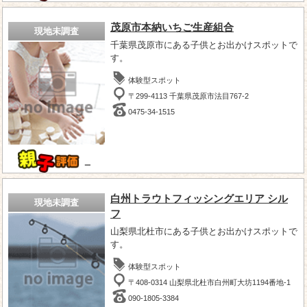
茂原市本納いちご生産組合
現地未調査
千葉県茂原市にある子供とお出かけスポットで
す。
体験型スポット
〒299-4113 千葉県茂原市法目767-2
0475-34-1515
－
白州トラウトフィッシングエリア シル
現地未調査
フ
山梨県北杜市にある子供とお出かけスポットで
す。
体験型スポット
〒408-0314 山梨県北杜市白州町大坊1194番地-1
090-1805-3384