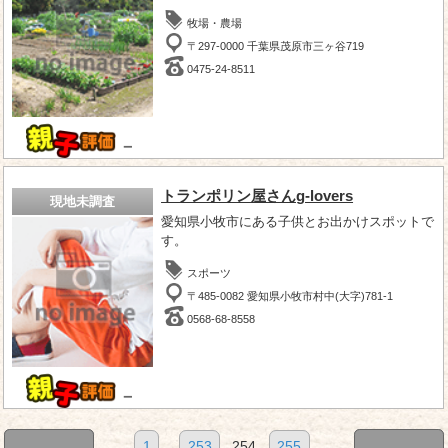
牧場・農場
〒297-0000 千葉県茂原市三ヶ谷719
0475-24-8511
－
トランポリン屋さんg-lovers
現地未調査
愛知県小牧市にある子供とお出かけスポットで
す。
スポーツ
〒485-0082 愛知県小牧市村中(大字)781-1
0568-68-8558
－
1
...
253
254
255