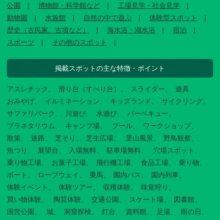
公園
博物館・科学館など
工場見学・社会見学
動物園
水族館
自然の中で遊ぶ
体験型スポット
歴史（古民家、古墳など）
海水浴・湖水浴
宿泊
スポーツ
その他のスポット
掲載スポットの主な特徴・ポイント
アスレチック
滑り台（すべり台）
スライダー
遊具
おみやげ
イルミネーション
キッズランド
サイクリング
サファリパーク
川遊び
水遊び
バーベキュー
プラネタリウム
キャンプ場
プール
ワークショップ
散策
迷路
芝そり
芝生広場
里山風景
野鳥観察
魚つり
展望台
入場無料
駐車場無料
穴場スポット
乗り物工場
お菓子工場
飛行機工場
食品工場
乗り物
ボート
ロープウェイ
乗馬
園内バス
園内列車
体験イベント
体験ツアー
収穫体験
味覚狩り
買い物体験
陶芸体験
交通公園
スケート場
図書館
国営公園
城
洞窟探検
灯台
資料館
足湯
雨の日