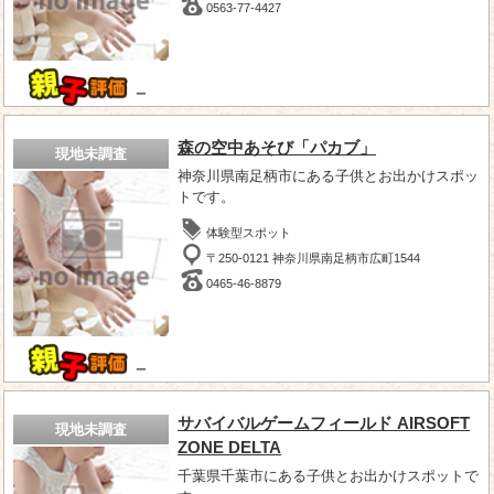
0563-77-4427
－
森の空中あそび「パカブ」
現地未調査
神奈川県南足柄市にある子供とお出かけスポッ
トです。
体験型スポット
〒250-0121 神奈川県南足柄市広町1544
0465-46-8879
－
サバイバルゲームフィールド AIRSOFT
現地未調査
ZONE DELTA
千葉県千葉市にある子供とお出かけスポットで