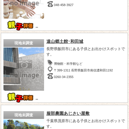
048-458-3927
－
遠山郷土館･和田城
現地未調査
長野県飯田市にある子供とお出かけスポットで
す。
博物館・科学館など
〒399-1311 長野県飯田市南信濃和田1192
0260-34-2355
－
服部農園あじさい屋敷
現地未調査
千葉県茂原市にある子供とお出かけスポットで
す。