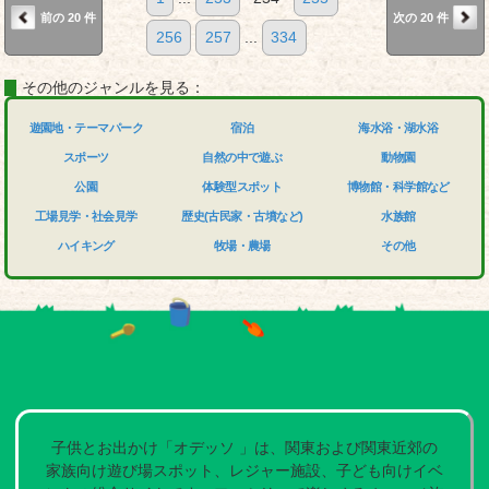
前の 20 件
次の 20 件
256
257
...
334
その他のジャンルを見る：
遊園地・テーマパーク
宿泊
海水浴・湖水浴
スポーツ
自然の中で遊ぶ
動物園
公園
体験型スポット
博物館・科学館など
工場見学・社会見学
歴史(古民家・古墳など)
水族館
ハイキング
牧場・農場
その他
子供とお出かけ「オデッソ 」は、関東および関東近郊の
家族向け遊び場スポット、レジャー施設、子ども向けイベ