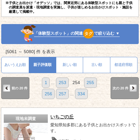
※子供とお出かけ「オデッソ」では、関東近郊にある体験型スポットにも親と子供
の調査員を派遣・現地調査を実施し、子供が楽しめるお出かけスポット・施設を
厳選して掲載中。
「体験型スポット」の関連
タグ
で絞り込む ▼
[5061 ～ 5080] 件 を表示
あいうえお順
親子評価順
新しい順
古い順
都道府県順
1
...
253
254
255
前の 20 件
次の 20 件
256
257
...
334
いちごの丘
現地未調査
愛知県知多郡にある子供とお出かけスポットで
す。