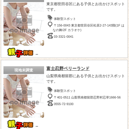
東京都世田谷区にある子供とお出かけスポット
です。
体験型スポット
〒156-0043 東京都世田谷区松原2-27-143階(1F は
なの舞/2F カラオケ)
03-3321-0041
－
富士忍野ベリーランド
現地未調査
山梨県南都留郡にある子供とお出かけスポット
です。
体験型スポット
〒401-0511 山梨県南都留郡忍野村忍草1666-56
0555-72-9100
－