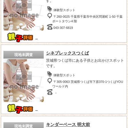
す。
体験型スポット
〒260-0025 千葉県千葉市中央区問屋町 1-50 千葉
ポートタウン4 階
043-307-6819
－
シネプレックスつくば
現地未調査
茨城県つくば市にある子供とお出かけスポット
です。
体験型スポット
〒305-0063 茨城県つくば市下原370-1つくばYOU
ワールド内
－
－
キンダーベース 明大前
現地未調査