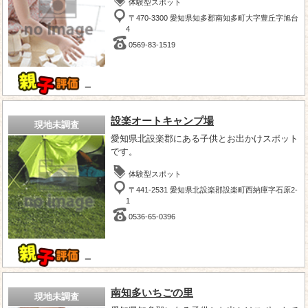
体験型スポット
〒470-3300 愛知県知多郡南知多町大字豊丘字旭台
4
0569-83-1519
－
設楽オートキャンプ場
現地未調査
愛知県北設楽郡にある子供とお出かけスポット
です。
体験型スポット
〒441-2531 愛知県北設楽郡設楽町西納庫字石原2-
1
0536-65-0396
－
南知多いちごの里
現地未調査