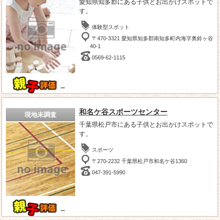
愛知県知多郡にある子供とお出かけスポットで
す。
体験型スポット
〒470-3321 愛知県知多郡南知多町内海字奥鈴ヶ谷
40-1
0569-62-1115
－
和名ケ谷スポーツセンター
現地未調査
千葉県松戸市にある子供とお出かけスポットで
す。
スポーツ
〒270-2232 千葉県松戸市和名ケ谷1360
047-391-5990
－