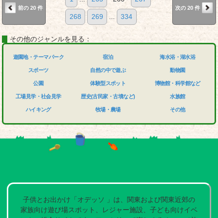
前の 20 件
次の 20 件
268
269
...
334
その他のジャンルを見る：
遊園地・テーマパーク
宿泊
海水浴・湖水浴
スポーツ
自然の中で遊ぶ
動物園
公園
体験型スポット
博物館・科学館など
工場見学・社会見学
歴史(古民家・古墳など)
水族館
ハイキング
牧場・農場
その他
子供とお出かけ「オデッソ 」は、関東および関東近郊の
家族向け遊び場スポット、レジャー施設、子ども向けイベ