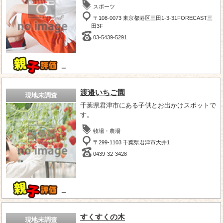
スポーツ
〒108-0073 東京都港区三田1-3-31FORECAST三
田3F
03-5439-5291
－
渡邉いちご園
現地未調査
千葉県君津市にある子供とお出かけスポットで
す。
牧場・農場
〒299-1103 千葉県君津市大井1
0439-32-3428
－
すくすくの木
現地未調査