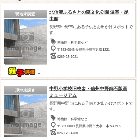
北信濃ふるさとの森文化公園 温室・昆
現地未調査
虫館
長野県中野市にある子供とお出かけスポットで
す。
博物館・科学館など
〒383-0046 長野県中野市片塩1221
0269-23-1021
－
中野小学校旧校舎・信州中野銅石版画
現地未調査
ミュージアム
長野県中野市にある子供とお出かけスポットで
す。
博物館・科学館など
〒383-0000 長野県中野市大字一本木479-5
0269-23-4780