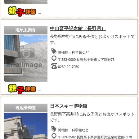
－
中山晋平記念館（長野県）
現地未調査
長野県中野市にある子供とお出かけスポットで
す。
博物館・科学館など
〒383-0000 長野県中野市大字新野76
0269-22-7050
－
日本スキー博物館
現地未調査
長野県下高井郡にある子供とお出かけスポット
です。
博物館・科学館など
〒389-2502 長野県下高井郡野沢温泉村豊郷8270