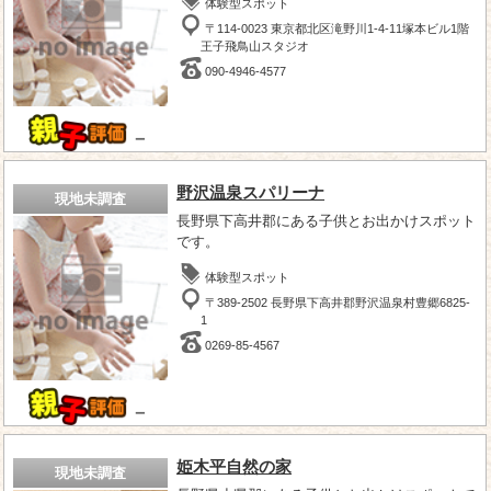
体験型スポット
〒114-0023 東京都北区滝野川1-4-11塚本ビル1階
王子飛鳥山スタジオ
090-4946-4577
－
野沢温泉スパリーナ
現地未調査
長野県下高井郡にある子供とお出かけスポット
です。
体験型スポット
〒389-2502 長野県下高井郡野沢温泉村豊郷6825-
1
0269-85-4567
－
姫木平自然の家
現地未調査