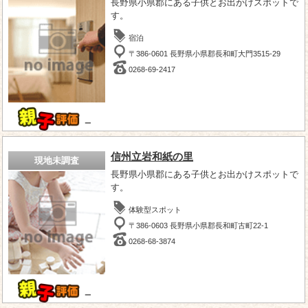
長野県小県郡にある子供とお出かけスポットで
す。
宿泊
〒386-0601 長野県小県郡長和町大門3515-29
0268-69-2417
－
信州立岩和紙の里
現地未調査
長野県小県郡にある子供とお出かけスポットで
す。
体験型スポット
〒386-0603 長野県小県郡長和町古町22-1
0268-68-3874
－