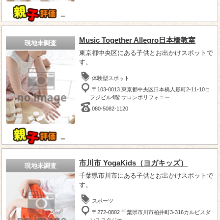
－
Music Together Allegro日本橋教室
現地未調査
東京都中央区にある子供とお出かけスポットで
す。
体験型スポット
〒103-0013 東京都中央区日本橋人形町2-11-10コ
フジビル4階 サロンポリフォニー
080-5082-1120
－
市川市 YogaKids（ヨガキッズ）
現地未調査
千葉県市川市にある子供とお出かけスポットで
す。
スポーツ
〒272-0802 千葉県市川市柏井町3-316カルビスダ
ンススタジオ