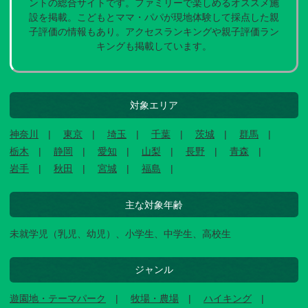
ントの総合サイトです。ファミリーで楽しめるオススメ施
設を掲載。こどもとママ・パパが現地体験して採点した親
子評価の情報もあり。アクセスランキングや親子評価ラン
キングも掲載しています。
対象エリア
神奈川
東京
埼玉
千葉
茨城
群馬
栃木
静岡
愛知
山梨
長野
青森
岩手
秋田
宮城
福島
主な対象年齢
未就学児（乳児、幼児）、小学生、中学生、高校生
ジャンル
遊園地・テーマパーク
牧場・農場
ハイキング