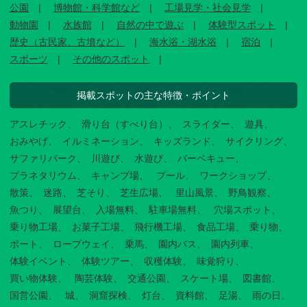
公園
博物館・科学館など
工場見学・社会見学
動物園
水族館
自然の中で遊ぶ
体験型スポット
歴史（古民家、古墳など）
海水浴・湖水浴
宿泊
スポーツ
その他のスポット
掲載スポットの主な特徴・ポイント
アスレチック
滑り台（すべり台）
スライダー
遊具
おみやげ
イルミネーション
キッズランド
サイクリング
サファリパーク
川遊び
水遊び
バーベキュー
プラネタリウム
キャンプ場
プール
ワークショップ
散策
迷路
芝そり
芝生広場
里山風景
野鳥観察
魚つり
展望台
入場無料
駐車場無料
穴場スポット
乗り物工場
お菓子工場
飛行機工場
食品工場
乗り物
ボート
ロープウェイ
乗馬
園内バス
園内列車
体験イベント
体験ツアー
収穫体験
味覚狩り
買い物体験
陶芸体験
交通公園
スケート場
図書館
国営公園
城
洞窟探検
灯台
資料館
足湯
雨の日