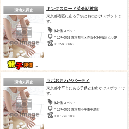
キングスロード英会話教室
現地未調査
東京都港区にある子供とお出かけスポットで
す。
体験型スポット
〒107-0052 東京都港区赤坂4-3-9高池ビル3F
03-3589-8666
－
ラボおおわだパーティ
現地未調査
東京都小平市にある子供とお出かけスポットで
す。
体験型スポット
〒187-0033 東京都小平市中島町
090-1776-1086