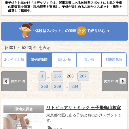
※子供とお出かけ「オデッソ」では、関東近郊にある体験型スポットにも親と子供
の調査員を派遣・現地調査を実施し、子供が楽しめるお出かけスポット・施設を
厳選して掲載中。
「体験型スポット」の関連
タグ
で絞り込む ▼
[5301 ～ 5320] 件 を表示
あいうえお順
親子評価順
新しい順
古い順
都道府県順
1
...
265
266
267
前の 20 件
次の 20 件
268
269
...
334
リトピュアリトミック 王子飛鳥山教室
現地未調査
東京都北区にある子供とお出かけスポットで
す。