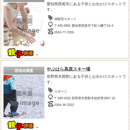
愛知県西尾市にある子供とお出かけスポットで
す。
体験型スポット
〒445-0891 愛知県西尾市下町八幡下16-4
0563-77-3355
－
やぶはら高原スキー場
現地未調査
長野県木曽郡にある子供とお出かけスポットで
す。
スポーツ
〒399-6202 長野県木曽郡木祖村菅2857-16
0264-36-3322
－