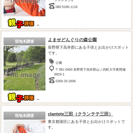
080-5180-1116
－
よませどんぐりの森公園
現地未調査
長野県下高井郡にある子供とお出かけスポット
です。
公園
〒381-0400 長野県下高井郡山ノ内町大字夜間瀬
6819-1
0269-33-2606
－
clantete三田（クランテテ三田）
現地未調査
東京都港区にある子供とお出かけスポットで
す。