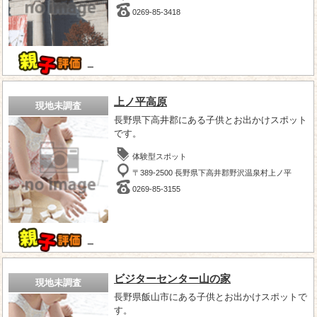
0269-85-3418
－
上ノ平高原
現地未調査
長野県下高井郡にある子供とお出かけスポット
です。
体験型スポット
〒389-2500 長野県下高井郡野沢温泉村上ノ平
0269-85-3155
－
ビジターセンター山の家
現地未調査
長野県飯山市にある子供とお出かけスポットで
す。