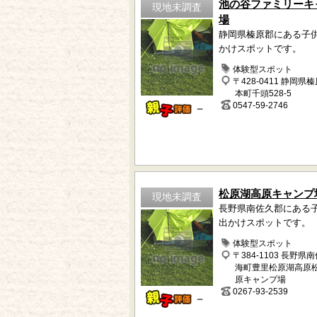
池の谷ファミリーキ
現地未調査
場
静岡県榛原郡にある子
かけスポットです。
体験型スポット
〒428-0411 静岡県
本町千頭528-5
0547-59-2746
－
松原湖高原キャンプ
現地未調査
長野県南佐久郡にある
出かけスポットです。
体験型スポット
〒384-1103 長野県
海町豊里松原湖高原
原キャンプ場
0267-93-2539
－