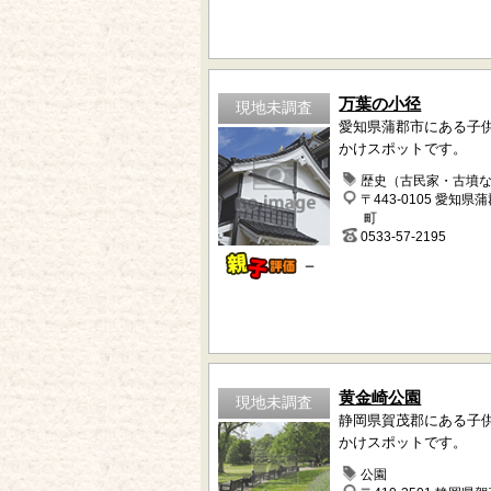
万葉の小径
現地未調査
愛知県蒲郡市にある子
かけスポットです。
歴史（古民家・古墳
〒443-0105 愛知県
町
0533-57-2195
－
黄金崎公園
現地未調査
静岡県賀茂郡にある子
かけスポットです。
公園