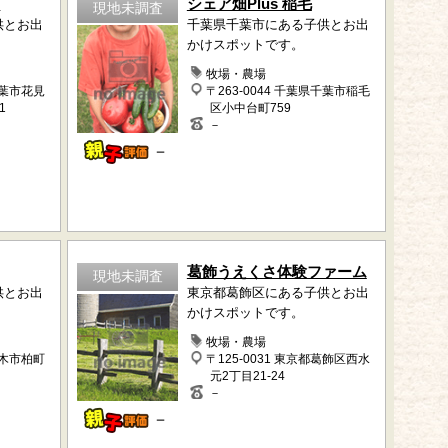
川
シェア畑Plus 稲毛
現地未調査
供とお出
千葉県千葉市にある子供とお出
かけスポットです。
牧場・農場
千葉市花見
〒263-0044 千葉県千葉市稲毛
1
区小中台町759
－
－
葛飾うえくさ体験ファーム
現地未調査
供とお出
東京都葛飾区にある子供とお出
かけスポットです。
牧場・農場
志木市柏町
〒125-0031 東京都葛飾区西水
元2丁目21-24
－
－