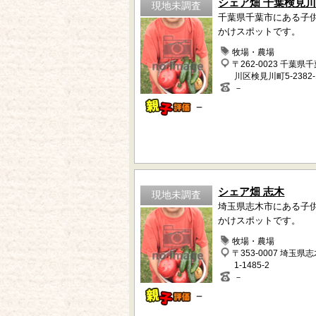
シェア畑 千葉検見
現地未調査
千葉県千葉市にある子
かけスポットです。
牧場・農場
〒262-0023 千葉県
川区検見川町5-2382-
－
－
シェア畑 志木
現地未調査
埼玉県志木市にある子
かけスポットです。
牧場・農場
〒353-0007 埼玉県
1-1485-2
－
－