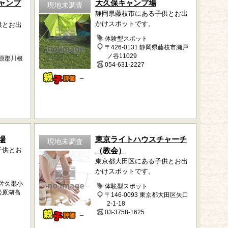
ャンプ
大久保キャンプ場
現地未調査
静岡県藤枝市にある子供とお出
かけスポットです。
供とお出
体験型スポット
〒426-0131 静岡県藤枝市瀬戸
ノ谷11029
榛原郡川根
054-631-2227
－
場
東京ライトハウスチャーチ
現地未調査
子供とお
（教会）
東京都大田区にある子供とお出
かけスポットです。
南佐久郡小
体験型スポット
松原湖高
〒146-0093 東京都大田区矢口
2-1-18
03-3758-1625
－