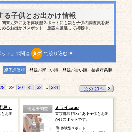
する子供とお出かけ情報
、関東近郊にある体験型スポットにも親と子供の調査員を派
しめるお出かけスポット・施設を厳選して掲載中。
ポット」の関連
タグ
で絞り込む ▼
親子評価順
登録が新しい順
登録が古い順
都道府県順
28
29
30
31
32
...
334
次の 20 件
列島」
ミライLabo
現地未調査
供とお出
東京都渋谷区にある子供とお出
かけスポットです。
体験型スポット