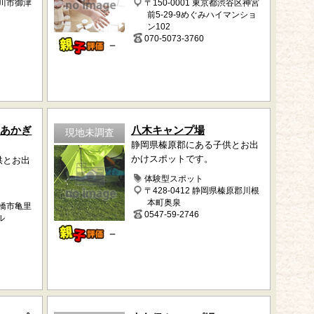
豊川市御津
〒150-0001 東京都渋谷区神宮
前5-29-9めぐみハイマンショ
ン102
070-5073-3760
－
 あかぎ
八木キャンプ場
現地未調査
静岡県榛原郡にある子供とお出
かけスポットです。
供とお出
体験型スポット
〒428-0412 静岡県榛原郡川根
本町奥泉
前橋市亀里
0547-59-2746
ル
－