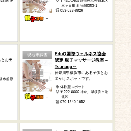
賀茂郡西伊
〒431-1405 静岡県浜松市北区
三ヶ日町津々崎8303-1
053-523-8826
－
EduQ国際ウェルネス協会
現地未調査
供とお出
認定 親子マッサージ教室～
Tsunagu～
神奈川県横浜市にある子供とお
出かけスポットです。
船橋市前原
体験型スポット
〒222-0000 神奈川県横浜市港
－
北区
070-1340-1652