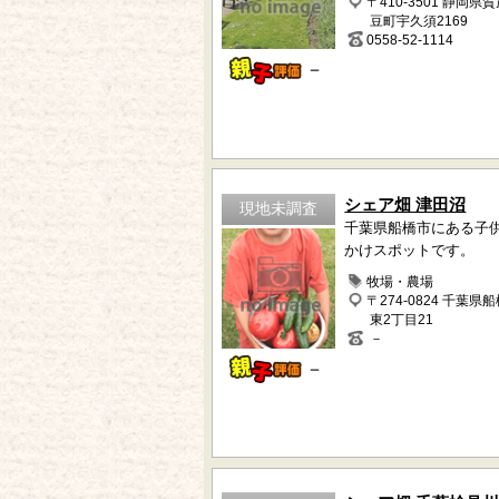
〒410-3501 静岡県
豆町宇久須2169
0558-52-1114
－
シェア畑 津田沼
現地未調査
千葉県船橋市にある子
かけスポットです。
牧場・農場
〒274-0824 千葉県
東2丁目21
－
－