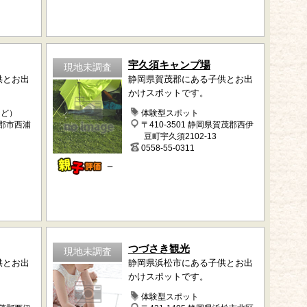
宇久須キャンプ場
現地未調査
供とお出
静岡県賀茂郡にある子供とお出
かけスポットです。
など）
体験型スポット
蒲郡市西浦
〒410-3501 静岡県賀茂郡西伊
豆町宇久須2102-13
0558-55-0311
－
つづさき観光
現地未調査
供とお出
静岡県浜松市にある子供とお出
かけスポットです。
体験型スポット