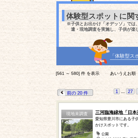
体験型スポットに関
※子供とお出かけ「オデッソ」では
遣・現地調査を実施し、子供が楽
「体験型ス
[561 ～ 580] 件 を表示
あいうえお順
1
...
27
前の 20 件
三河臨海緑地「日本
現地未調査
愛知県豊川市にある子
かけスポットです。
公園