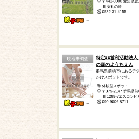
〒442-0000 愛知県
町安礼の崎
0532-31-4155
－
特定非営利活動法人
現地未調査
の森のようちえん
群馬県前橋市にある子
かけスポットです。
体験型スポット
〒379-2147 群馬県
町1299-7エスコンビ
090-9006-8711
－