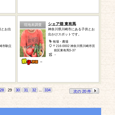
シェア畑 東有馬
現地未調査
供とお出
神奈川県川崎市にある子供とお
出かけスポットです。
牧場・農場
岡崎市駒立
〒216-0002 神奈川県川崎市宮
前区東有馬5-37
－
－
28
29
30
31
32
...
334
次の 20 件