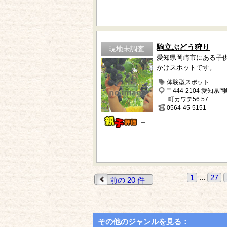
駒立ぶどう狩り
現地未調査
愛知県岡崎市にある子
かけスポットです。
体験型スポット
〒444-2104 愛知県
町カワテ56.57
0564-45-5151
－
1
...
27
前の 20 件
その他のジャンルを見る：