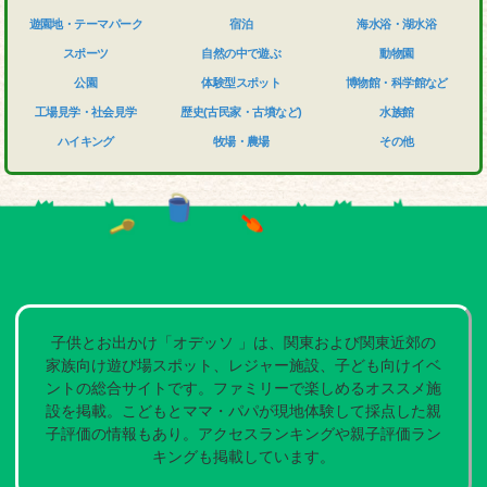
遊園地・テーマパーク
宿泊
海水浴・湖水浴
スポーツ
自然の中で遊ぶ
動物園
公園
体験型スポット
博物館・科学館など
工場見学・社会見学
歴史(古民家・古墳など)
水族館
ハイキング
牧場・農場
その他
子供とお出かけ「オデッソ 」は、関東および関東近郊の
家族向け遊び場スポット、レジャー施設、子ども向けイベ
ントの総合サイトです。ファミリーで楽しめるオススメ施
設を掲載。こどもとママ・パパが現地体験して採点した親
子評価の情報もあり。アクセスランキングや親子評価ラン
キングも掲載しています。