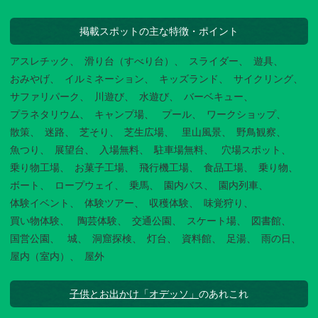
掲載スポットの主な特徴・ポイント
アスレチック
滑り台（すべり台）
スライダー
遊具
おみやげ
イルミネーション
キッズランド
サイクリング
サファリパーク
川遊び
水遊び
バーベキュー
プラネタリウム
キャンプ場
プール
ワークショップ
散策
迷路
芝そり
芝生広場
里山風景
野鳥観察
魚つり
展望台
入場無料
駐車場無料
穴場スポット
乗り物工場
お菓子工場
飛行機工場
食品工場
乗り物
ボート
ロープウェイ
乗馬
園内バス
園内列車
体験イベント
体験ツアー
収穫体験
味覚狩り
買い物体験
陶芸体験
交通公園
スケート場
図書館
国営公園
城
洞窟探検
灯台
資料館
足湯
雨の日
屋内（室内）
屋外
子供とお出かけ「オデッソ」
のあれこれ