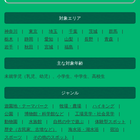
対象エリア
神奈川
東京
埼玉
千葉
茨城
群馬
栃木
静岡
愛知
山梨
長野
青森
岩手
秋田
宮城
福島
主な対象年齢
未就学児（乳児、幼児）、小学生、中学生、高校生
ジャンル
遊園地・テーマパーク
牧場・農場
ハイキング
公園
博物館・科学館など
工場見学・社会見学
動物園
水族館
自然の中で遊ぶ
体験型スポット
歴史（古民家、古墳など）
海水浴・湖水浴
宿泊
スポーツ
その他のスポット