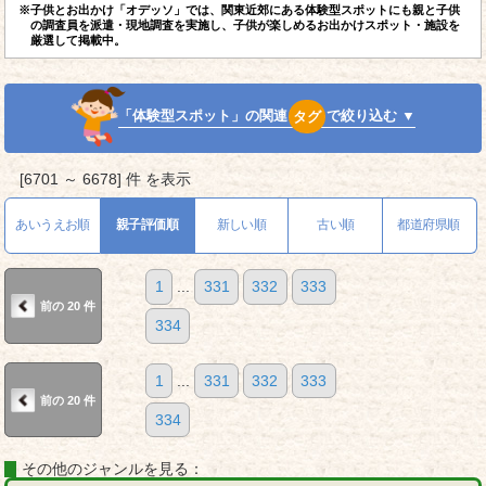
※子供とお出かけ「オデッソ」では、関東近郊にある体験型スポットにも親と子供
の調査員を派遣・現地調査を実施し、子供が楽しめるお出かけスポット・施設を
厳選して掲載中。
「体験型スポット」の関連
タグ
で絞り込む ▼
[6701 ～ 6678] 件 を表示
あいうえお順
親子評価順
新しい順
古い順
都道府県順
1
...
331
332
333
前の 20 件
334
1
...
331
332
333
前の 20 件
334
その他のジャンルを見る：