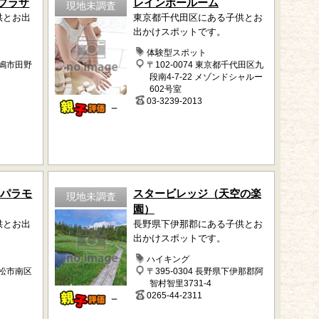
プラザ
レインボールーム
現地未調査
供とお出
東京都千代田区にある子供とお
出かけスポットです。
体験型スポット
鹿嶋市田野
〒102-0074 東京都千代田区九
段南4-7-22 メゾンドシャルー
602号室
03-3239-2013
－
 パラモ
スタービレッジ（天空の楽
現地未調査
園）
供とお出
長野県下伊那郡にある子供とお
出かけスポットです。
ハイキング
浜松市南区
〒395-0304 長野県下伊那郡阿
智村智里3731-4
0265-44-2311
－