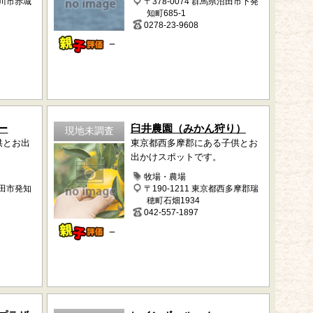
渋川市赤城
〒378-0074 群馬県沼田市下発
知町685-1
0278-23-9608
－
ー
臼井農園（みかん狩り）
現地未調査
供とお出
東京都西多摩郡にある子供とお
出かけスポットです。
牧場・農場
沼田市発知
〒190-1211 東京都西多摩郡瑞
穂町石畑1934
042-557-1897
－