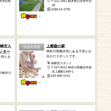
日光市匠町
〒321-1661 栃木県日光市中宮
祠
0288-53-3795
－
川崎市ス
上郷森の家
現地未調査
ンター
神奈川県横浜市にある子供とお
出かけスポットです。
子供とお
体験型スポット
〒247-0013 神奈川県横浜市栄
区上郷町1499-1
県川崎市川
045-895-5151
－