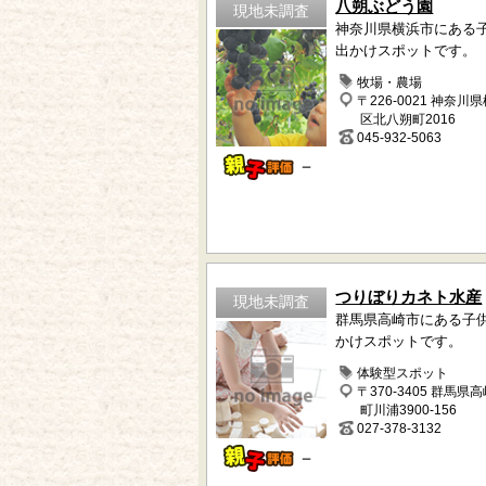
八朔ぶどう園
現地未調査
神奈川県横浜市にある
出かけスポットです。
牧場・農場
〒226-0021 神奈川
区北八朔町2016
045-932-5063
－
つりぼりカネト水産
現地未調査
群馬県高崎市にある子
かけスポットです。
体験型スポット
〒370-3405 群馬県
町川浦3900-156
027-378-3132
－