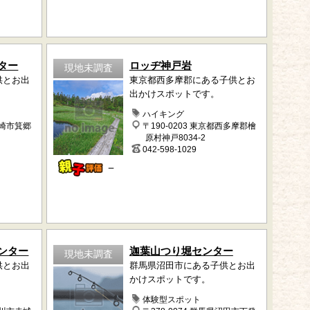
ター
ロッヂ神戸岩
現地未調査
供とお出
東京都西多摩郡にある子供とお
出かけスポットです。
ハイキング
高崎市箕郷
〒190-0203 東京都西多摩郡檜
原村神戸8034-2
042-598-1029
－
ンター
迦葉山つり堀センター
現地未調査
供とお出
群馬県沼田市にある子供とお出
かけスポットです。
体験型スポット