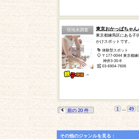
東京おかっぱちゃん
現地未調査
東京都練馬区にある子
かけスポットです。
体験型スポット
〒177-0044 東京都
神井3-30-8
03-6904-7606
－
1
...
49
前の 20 件
その他のジャンルを見る：