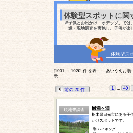
体験型スポットに関
※子供とお出かけ「オデッソ」では
遣・現地調査を実施し、子供が楽
「体験型ス
[1001 ～ 1020] 件 を表
あいうえお順
示
1
...
49
前の 20 件
憾満ヶ淵
現地未調査
栃木県日光市にある子
かけスポットです。
ハイキング