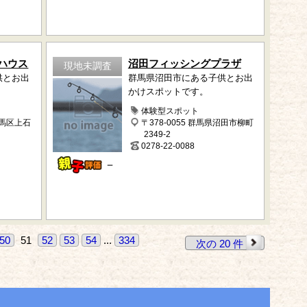
ハウス
沼田フィッシングプラザ
現地未調査
供とお出
群馬県沼田市にある子供とお出
かけスポットです。
体験型スポット
練馬区上石
〒378-0055 群馬県沼田市柳町
2349-2
0278-22-0088
－
50
51
52
53
54
...
334
次の 20 件