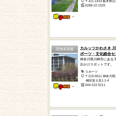
〒321-1433 栃木県
0288-22-1525
－
カルッツかわさき 
現地未調査
ポーツ・文化総合セ
神奈川県川崎市にある
出かけスポットです。
スポーツ
〒210-0011 神奈川
崎区富士見1-1-4
044-222-5211
－