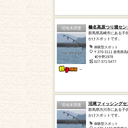
榛名高原つり堀セン
現地未調査
群馬県高崎市にある子
かけスポットです。
体験型スポット
〒370-3111 群馬県
町中野1978
027-371-5477
－
沼尾フィッシングセ
現地未調査
群馬県渋川市にある子
かけスポットです。
体験型スポット