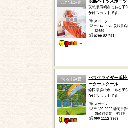
鹿島ハイツスポーツ
現地未調査
茨城県鹿嶋市にある子
かけスポットです。
スポーツ
〒314-0042 茨城県
辺659
0299-82-7941
－
パラグライダー浜松
現地未調査
ータースクール
静岡県浜松市にある子
かけスポットです。
スポーツ
〒430-0823 静岡県
河輪町天竜川河川敷
090-1112-3868
－