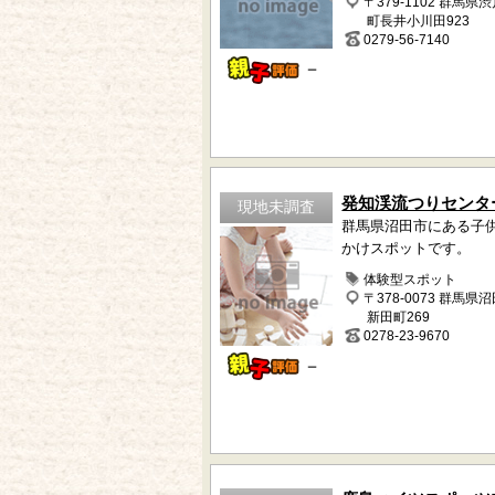
〒379-1102 群馬県
町長井小川田923
0279-56-7140
－
発知渓流つりセンタ
現地未調査
群馬県沼田市にある子
かけスポットです。
体験型スポット
〒378-0073 群馬県
新田町269
0278-23-9670
－