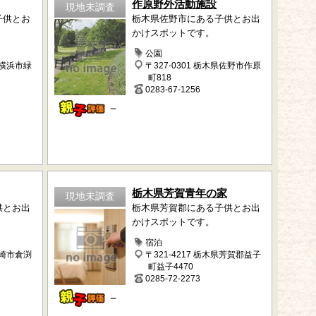
作原野外活動施設
現地未調査
子供とお
栃木県佐野市にある子供とお出
かけスポットです。
公園
県横浜市緑
〒327-0301 栃木県佐野市作原
町818
0283-67-1256
－
栃木県芳賀青年の家
現地未調査
供とお出
栃木県芳賀郡にある子供とお出
かけスポットです。
宿泊
高崎市倉渕
〒321-4217 栃木県芳賀郡益子
町益子4470
0285-72-2273
－