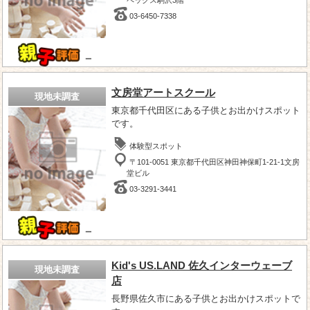
03-6450-7338
－
文房堂アートスクール
現地未調査
東京都千代田区にある子供とお出かけスポット
です。
体験型スポット
〒101-0051 東京都千代田区神田神保町1-21-1文房
堂ビル
03-3291-3441
－
Kid's US.LAND 佐久インターウェーブ
現地未調査
店
長野県佐久市にある子供とお出かけスポットで