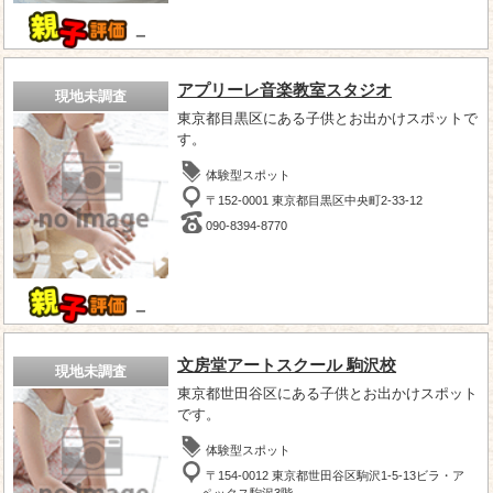
－
アプリーレ音楽教室スタジオ
現地未調査
東京都目黒区にある子供とお出かけスポットで
す。
体験型スポット
〒152-0001 東京都目黒区中央町2-33-12
090-8394-8770
－
文房堂アートスクール 駒沢校
現地未調査
東京都世田谷区にある子供とお出かけスポット
です。
体験型スポット
〒154-0012 東京都世田谷区駒沢1-5-13ビラ・ア
ペックス駒沢3階