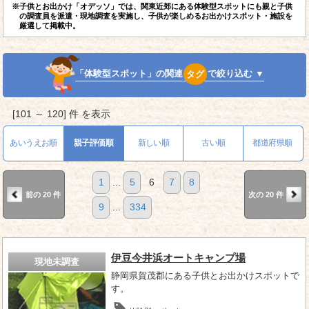
※子供とお出かけ「オデッソ」では、関東近郊にある体験型スポットにも親と子供
の調査員を派遣・現地調査を実施し、子供が楽しめるお出かけスポット・施設を
厳選して掲載中。
「体験型スポット」の関連
タグ
で絞り込む ▼
[101 ～ 120] 件 を表示
あいうえお順
親子評価順
新しい順
古い順
都道府県順
1
...
5
6
7
8
前の 20 件
次の 20 件
9
...
334
伊豆今井浜オートキャンプ場
現地未調査
静岡県賀茂郡にある子供とお出かけスポットで
す。