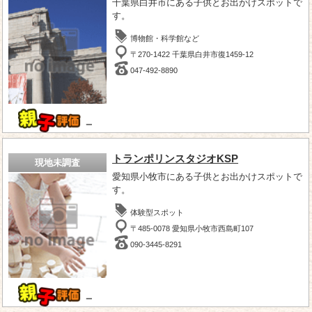
千葉県白井市にある子供とお出かけスポットで
す。
博物館・科学館など
〒270-1422 千葉県白井市復1459-12
047-492-8890
－
トランポリンスタジオKSP
現地未調査
愛知県小牧市にある子供とお出かけスポットで
す。
体験型スポット
〒485-0078 愛知県小牧市西島町107
090-3445-8291
－