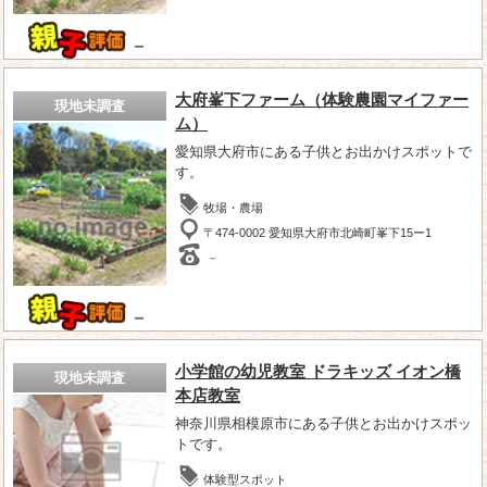
－
大府峯下ファーム（体験農園マイファー
現地未調査
ム）
愛知県大府市にある子供とお出かけスポットで
す。
牧場・農場
〒474-0002 愛知県大府市北崎町峯下15ー1
－
－
小学館の幼児教室 ドラキッズ イオン橋
現地未調査
本店教室
神奈川県相模原市にある子供とお出かけスポッ
トです。
体験型スポット