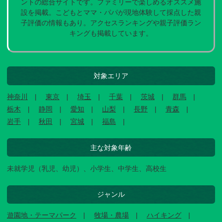
ントの総合サイトです。ファミリーで楽しめるオススメ施
設を掲載。こどもとママ・パパが現地体験して採点した親
子評価の情報もあり。アクセスランキングや親子評価ラン
キングも掲載しています。
対象エリア
神奈川
東京
埼玉
千葉
茨城
群馬
栃木
静岡
愛知
山梨
長野
青森
岩手
秋田
宮城
福島
主な対象年齢
未就学児（乳児、幼児）、小学生、中学生、高校生
ジャンル
遊園地・テーマパーク
牧場・農場
ハイキング