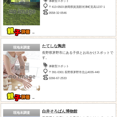
体験型スポット
〒413-0503 静岡県賀茂郡河津町見高1237-1
0558-32-0546
－
たてしな陶房
現地未調査
長野県茅野市にある子供とお出かけスポットで
す。
体験型スポット
〒391-0301 長野県茅野市北山4035-440
0266-67-2533
－
白井そろばん博物館
現地未調査