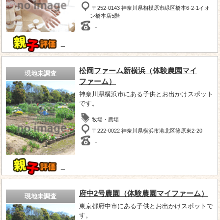
〒252-0143 神奈川県相模原市緑区橋本6-2‐1イオ
ン橋本店5階
－
－
松岡ファーム新横浜（体験農園マイ
現地未調査
ファーム）
神奈川県横浜市にある子供とお出かけスポット
です。
牧場・農場
〒222-0022 神奈川県横浜市港北区篠原東2-20
－
－
府中2号農園（体験農園マイファーム）
現地未調査
東京都府中市にある子供とお出かけスポットで
す。