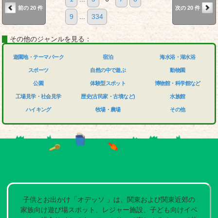
前の 20 件
次の 20 件
9
...
334
その他のジャンルを見る：
遊園地・テーマパーク
宿泊
海水浴・湖水浴
スポーツ
自然の中で遊ぶ
動物園
公園
体験型スポット
博物館・科学館など
工場見学・社会見学
歴史(古民家・古墳など)
水族館
ハイキング
牧場・農場
その他
子供とお出かけ「オデッソ 」は、関東および関東近郊の
家族向け遊び場スポット、レジャー施設、子ども向けイベ