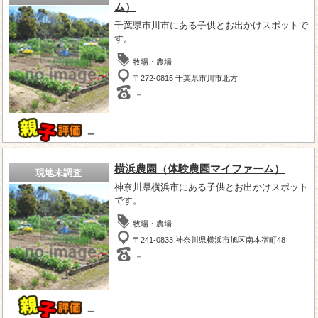
ム）
千葉県市川市にある子供とお出かけスポットで
す。
牧場・農場
〒272-0815 千葉県市川市北方
－
－
横浜農園（体験農園マイファーム）
現地未調査
神奈川県横浜市にある子供とお出かけスポット
です。
牧場・農場
〒241-0833 神奈川県横浜市旭区南本宿町48
－
－