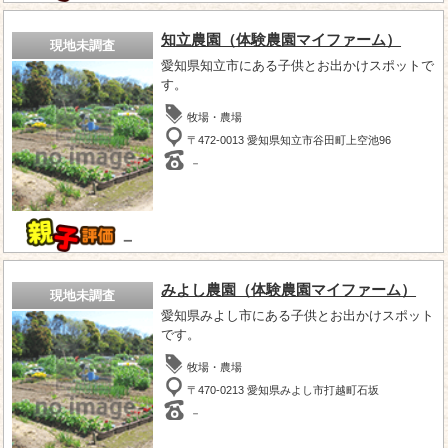
知立農園（体験農園マイファーム）
現地未調査
愛知県知立市にある子供とお出かけスポットで
す。
牧場・農場
〒472-0013 愛知県知立市谷田町上空池96
－
－
みよし農園（体験農園マイファーム）
現地未調査
愛知県みよし市にある子供とお出かけスポット
です。
牧場・農場
〒470-0213 愛知県みよし市打越町石坂
－