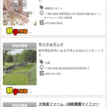
す。
体験型スポット
〒385-0009 長野県佐久市小田井613番1佐久イン
ターウェーブSC F棟1階
070-5560-6818
－
サイクルランド
現地未調査
栃木県足利市にある子供とお出かけスポットで
す。
公園
〒326-0046 栃木県足利市岩井町465-1
0284-40-1787
－
大海道ファーム（体験農園マイファー
現地未調査