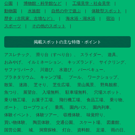
公園
博物館・科学館など
工場見学・社会見学
動物園
水族館
自然の中で遊ぶ
体験型スポット
歴史（古民家、古墳など）
海水浴・湖水浴
宿泊
スポーツ
その他のスポット
掲載スポットの主な特徴・ポイント
アスレチック
滑り台（すべり台）
スライダー
遊具
おみやげ
イルミネーション
キッズランド
サイクリング
サファリパーク
川遊び
水遊び
バーベキュー
プラネタリウム
キャンプ場
プール
ワークショップ
散策
迷路
芝そり
芝生広場
里山風景
野鳥観察
魚つり
展望台
入場無料
駐車場無料
穴場スポット
乗り物工場
お菓子工場
飛行機工場
食品工場
乗り物
ボート
ロープウェイ
乗馬
園内バス
園内列車
体験イベント
体験ツアー
収穫体験
味覚狩り
買い物体験
陶芸体験
交通公園
スケート場
図書館
国営公園
城
洞窟探検
灯台
資料館
足湯
雨の日