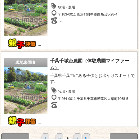
牧場・農場
〒183-0011 東京都府中市白糸台5-28-4
－
－
千葉千城台農園（体験農園マイファー
現地未調査
ム）
千葉県千葉市にある子供とお出かけスポットで
す。
牧場・農場
〒264-0011 千葉県千葉市若葉区大草町1068-5
－
－
1
...
5
6
7
8