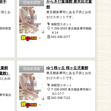
岩手
からきだ菖蒲館 唐木田児童
現地未調査
館
子供とお
東京都多摩市にある子供とお出
かけスポットです。
体験型スポット
下閉伊郡普
〒206-0034 東京都多摩市鶴牧
6-14
042-338-2277
－
児童館
ゆう桜ヶ丘 桜ヶ丘児童館
現地未調査
童館）
東京都多摩市にある子供とお出
かけスポットです。
供とお出
体験型スポット
〒206-0000 東京都多摩市桜ケ
丘1-17-7
多摩市落合
042-338-7122
－