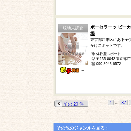
ポーセラーツ ピーカ
現地未調査
場
東京都江東区にある子
かけスポットです。
体験型スポット
〒135-0042 東京都
090-8043-6572
－
1
...
87
前の 20 件
その他のジャンルを見る：