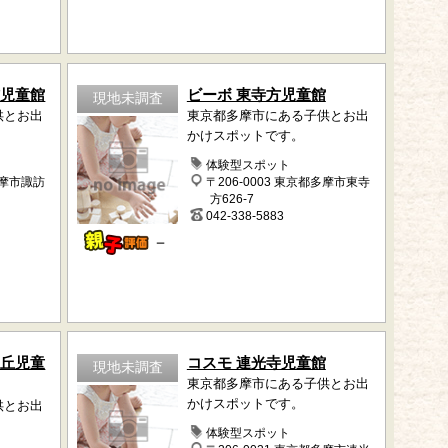
訪児童館
ビーボ 東寺方児童館
現地未調査
供とお出
東京都多摩市にある子供とお出
かけスポットです。
体験型スポット
多摩市諏訪
〒206-0003 東京都多摩市東寺
方626-7
042-338-5883
－
ヶ丘児童
コスモ 連光寺児童館
現地未調査
東京都多摩市にある子供とお出
かけスポットです。
供とお出
体験型スポット