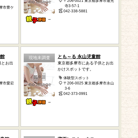
〒206-0021 東京都多摩市連光
寺3-57-1
多摩市豊ケ
042-338-5881
－
童館
とも～る 永山児童館
現地未調査
供とお出
東京都多摩市にある子供とお出
かけスポットです。
体験型スポット
多摩市愛宕
〒206-0025 東京都多摩市永山
3-6
042-373-0991
－