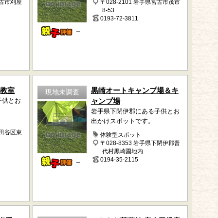
宮古市刈屋
〒028-2101 岩手県宮古市茂市
8-53
0193-72-3811
－
奥沢教室
黒崎オートキャンプ場＆キ
現地未調査
子供とお
ャンプ場
岩手県下閉伊郡にある子供とお
出かけスポットです。
世田谷区東
体験型スポット
〒028-8353 岩手県下閉伊郡普
代村黒崎園地内
0194-35-2115
－