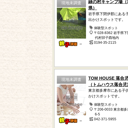
緑の村キャンプ場（
現地未調査
県）
岩手県下閉伊郡にある
出かけスポットです。
体験型スポット
〒028-8362 岩手県
代村卯子酉地内
0194-35-2115
－
TOM HOUSE 落合
現地未調査
（トムハウス落合児
東京都多摩市にある子
かけスポットです。
体験型スポット
〒206-0033 東京都
6-5
042-371-5955
－