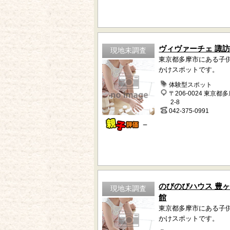
ヴィヴァーチェ 諏
現地未調査
東京都多摩市にある子
かけスポットです。
体験型スポット
〒206-0024 東京都
2-8
042-375-0991
－
のびのびハウス 豊
現地未調査
館
東京都多摩市にある子
かけスポットです。