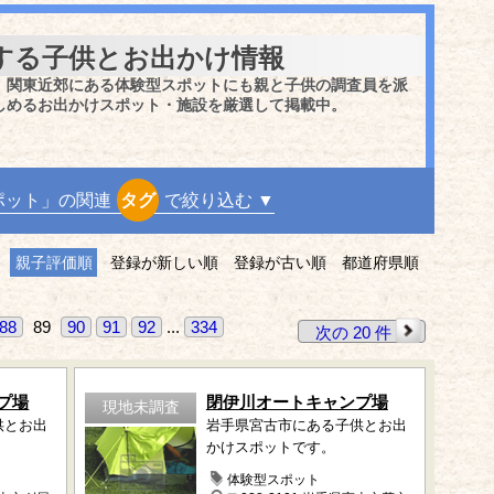
する子供とお出かけ情報
、関東近郊にある体験型スポットにも親と子供の調査員を派
しめるお出かけスポット・施設を厳選して掲載中。
ポット」の関連
タグ
で絞り込む ▼
親子評価順
登録が新しい順
登録が古い順
都道府県順
88
89
90
91
92
...
334
次の 20 件
プ場
閉伊川オートキャンプ場
現地未調査
供とお出
岩手県宮古市にある子供とお出
かけスポットです。
体験型スポット