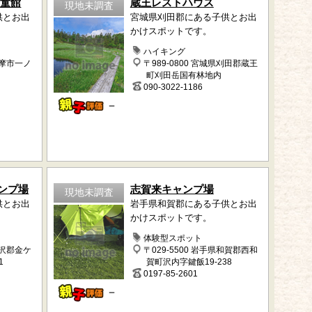
児童館
蔵王レストハウス
現地未調査
供とお出
宮城県刈田郡にある子供とお出
かけスポットです。
ハイキング
多摩市一ノ
〒989-0800 宮城県刈田郡蔵王
町刈田岳国有林地内
090-3022-1186
－
ンプ場
志賀来キャンプ場
現地未調査
供とお出
岩手県和賀郡にある子供とお出
かけスポットです。
体験型スポット
胆沢郡金ケ
〒029-5500 岩手県和賀郡西和
1
賀町沢内字鍵飯19-238
0197-85-2601
－