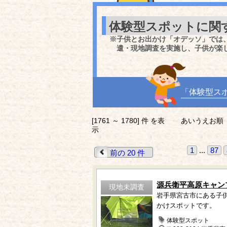
体験型スポットに関
※子供とお出かけ「オデッソ」では
遣・現地調査を実施し、子供が楽
「体験型ス
[1761 ～ 1780] 件 を表
あいうえお順
示
1
...
87
前の 20 件
源兵衛平高原キャン
現地未調査
岩手県宮古市にある子
かけスポットです。
体験型スポット