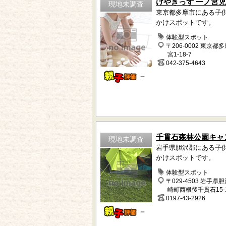
けやきっず 一ノ宮
現地未調査
東京都多摩市にある子
かけスポットです。
体験型スポット
〒206-0002 東京都
宮1-18-7
042-375-4643
－
千貫石森林公園キャ
現地未調査
岩手県胆沢郡にある子
かけスポットです。
体験型スポット
〒029-4503 岩手県
崎町西根後千貫石15-
0197-43-2926
－