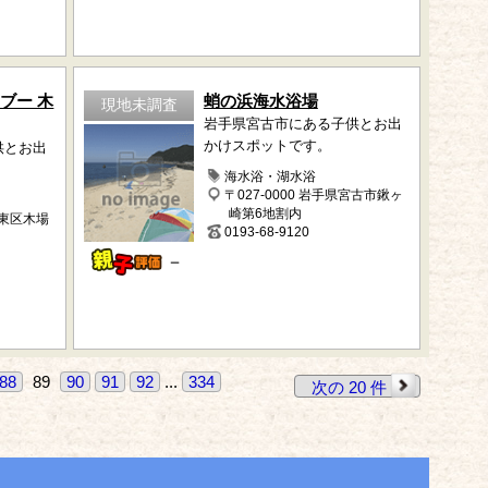
ブー 木
蛸の浜海水浴場
現地未調査
岩手県宮古市にある子供とお出
かけスポットです。
供とお出
海水浴・湖水浴
〒027-0000 岩手県宮古市鍬ヶ
崎第6地割内
江東区木場
0193-68-9120
－
88
89
90
91
92
...
334
次の 20 件