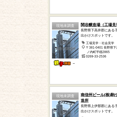
関谷醸造場（工場見
現地未調査
長野県下高井郡にある
出かけスポットです。
工場見学・社会見学
〒381-0401 長野県
ノ内町平穏2865
0269-33-2536
－
南信州ビール(株)駒
現地未調査
造所
長野県上伊那郡にある
出かけスポットです。