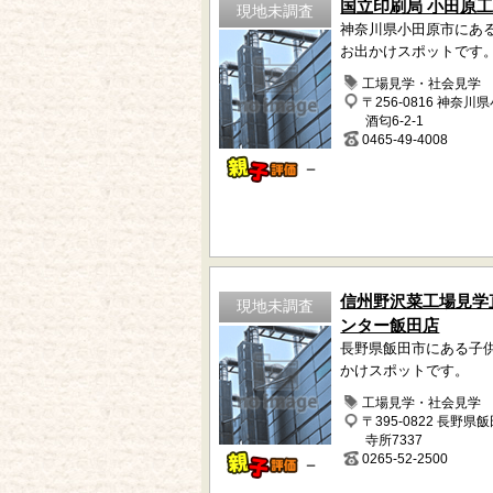
国立印刷局 小田原
現地未調査
神奈川県小田原市にあ
お出かけスポットです
工場見学・社会見学
〒256-0816 神奈川
酒匂6-2-1
0465-49-4008
－
信州野沢菜工場見学
現地未調査
ンター飯田店
長野県飯田市にある子
かけスポットです。
工場見学・社会見学
〒395-0822 長野県
寺所7337
0265-52-2500
－