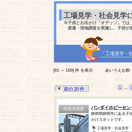
工場見学・社会見学
※子供とお出かけ「オデッソ」では
派遣・現地調査を実施し、子供が
「工場見学・
[81 ～ 100] 件 を表示
あいうえお順
1
...
前の 20 件
バンダイホビーセン
現地未調査
静岡県静岡市にある子
かけスポットです。
工場見学・社会見学