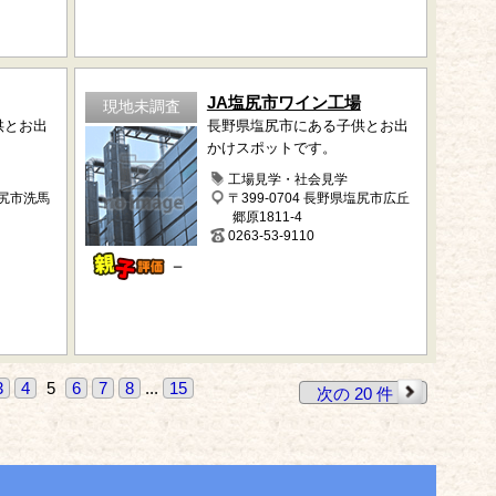
JA塩尻市ワイン工場
現地未調査
供とお出
長野県塩尻市にある子供とお出
かけスポットです。
工場見学・社会見学
塩尻市洗馬
〒399-0704 長野県塩尻市広丘
郷原1811-4
0263-53-9110
－
3
4
5
6
7
8
...
15
次の 20 件