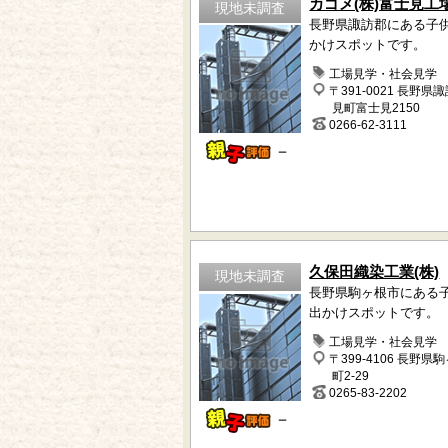
カゴメ(株)富士見工
現地未調査
長野県諏訪郡にある子
かけスポットです。
工場見学・社会見学
〒391-0021 長野県
見町富士見2150
0266-62-3111
－
久保田織染工業(株)
現地未調査
長野県駒ヶ根市にある
出かけスポットです。
工場見学・社会見学
〒399-4106 長野県
町2-29
0265-83-2202
－