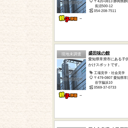
〒420-0813 静岡県
長沼500-12
054-208-7511
－
盛田味の館
現地未調査
愛知県常滑市にある子
かけスポットです。
工場見学・社会見学
〒479-0807 愛知県
谷字脇浜10
0569-37-0733
－