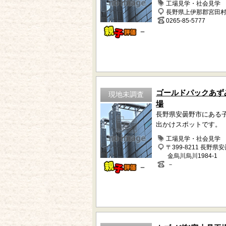
工場見学・社会見学
長野県上伊那郡宮田村47
0265-85-5777
－
ゴールドパックあず
現地未調査
場
長野県安曇野市にある
出かけスポットです。
工場見学・社会見学
〒399-8211 長野県
金烏川烏川1984-1
－
－