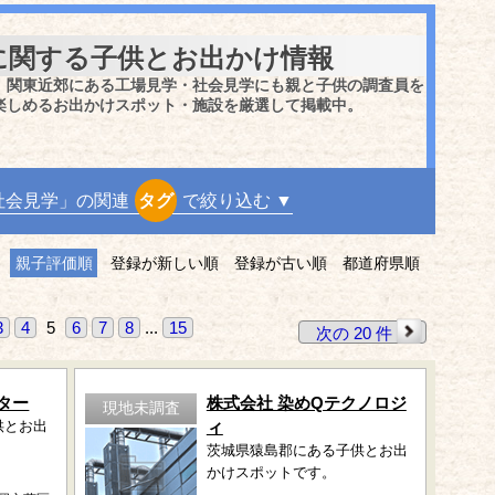
に関する子供とお出かけ情報
、関東近郊にある工場見学・社会見学にも親と子供の調査員を
楽しめるお出かけスポット・施設を厳選して掲載中。
社会見学」の関連
タグ
で絞り込む ▼
親子評価順
登録が新しい順
登録が古い順
都道府県順
3
4
5
6
7
8
...
15
次の 20 件
ター
株式会社 染めQテクノロジ
現地未調査
供とお出
ィ
茨城県猿島郡にある子供とお出
かけスポットです。