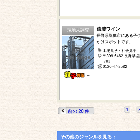
信濃ワイン
現地未調査
長野県塩尻市にある子
かけスポットです。
工場見学・社会見学
〒399-6462 長野県
783
0120-47-2582
－
1
...
前の 20 件
その他のジャンルを見る：