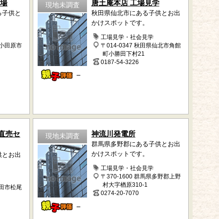
工場
唐土庵本店 工場見学
現地未調査
る子供と
秋田県仙北市にある子供とお出
。
かけスポットです。
工場見学・社会見学
県小田原市
〒014-0347 秋田県仙北市角館
町小勝田下村21
0187-54-3226
－
直売セ
神流川発電所
現地未調査
群馬県多野郡にある子供とお出
かけスポットです。
供とお出
工場見学・社会見学
〒370-1600 群馬県多野郡上野
村大字楢原310-1
飯田市松尾
0274-20-7070
－