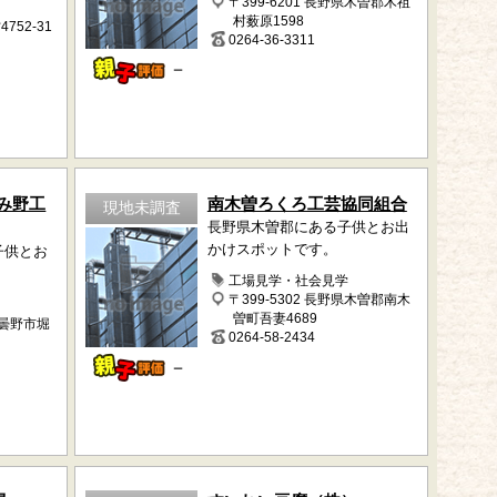
〒399-6201 長野県木曽郡木祖
村薮原1598
52-31
0264-36-3311
－
み野工
南木曽ろくろ工芸協同組合
現地未調査
長野県木曽郡にある子供とお出
かけスポットです。
子供とお
工場見学・社会見学
〒399-5302 長野県木曽郡南木
曽町吾妻4689
安曇野市堀
0264-58-2434
－