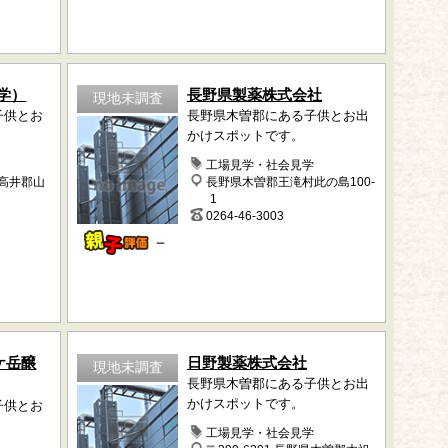
学）
長野県製薬株式会社
現地未調査
子供とお
長野県木曽郡にある子供とお出
かけスポットです。
工場見学・社会見学
下高井郡山
長野県木曽郡王滝村此の島100-
1
0264-46-3003
－
ケ岳醸
日野製薬株式会社
現地未調査
長野県木曽郡にある子供とお出
かけスポットです。
子供とお
工場見学・社会見学