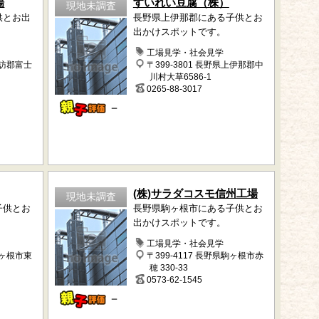
場
すいれい豆腐（株）
現地未調査
供とお出
長野県上伊那郡にある子供とお
出かけスポットです。
工場見学・社会見学
諏訪郡富士
〒399-3801 長野県上伊那郡中
川村大草6586-1
0265-88-3017
－
(株)サラダコスモ信州工場
現地未調査
子供とお
長野県駒ヶ根市にある子供とお
出かけスポットです。
工場見学・社会見学
駒ヶ根市東
〒399-4117 長野県駒ヶ根市赤
穂 330-33
0573-62-1545
－