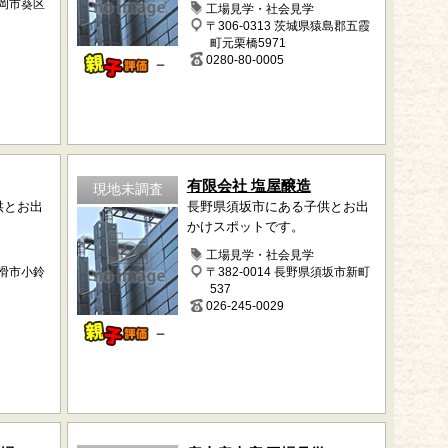
静岡市葵区
工場見学・社会見学
〒306-0313 茨城県猿島郡五霞
町元栗橋5971
0280-80-0005
－
有限会社 塩屋醸造
現地未調査
供とお出
長野県須坂市にある子供とお出
かけスポットです。
工場見学・社会見学
常滑市小鈴
〒382-0014 長野県須坂市新町
537
026-245-0029
－