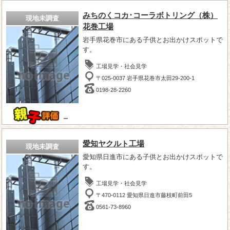
みちのくコカ･コーラボトリング（株）
現地未調査
花巻工場
岩手県花巻市にある子供とお出かけスポットで
す。
工場見学・社会見学
〒025-0037 岩手県花巻市太田29-200-1
0198-28-2260
－
愛知ヤクルト工場
現地未調査
愛知県日進市にある子供とお出かけスポットで
す。
工場見学・社会見学
〒470-0112 愛知県日進市藤枝町前田5
0561-73-8960