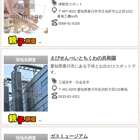
体験型スポット
〒487-0022 愛知県春日井市庄名町字山之田1012
番旭工機㈱内
0568-91-6100
－
えびせんべいとちくわの共和国
現地未調査
愛知県豊川市にある子供とお出かけスポットで
す。
工場見学・社会見学
〒441-0203 愛知県豊川市長沢町欠田116番地
0533-82-4321
－
ガスミュージアム
現地未調査