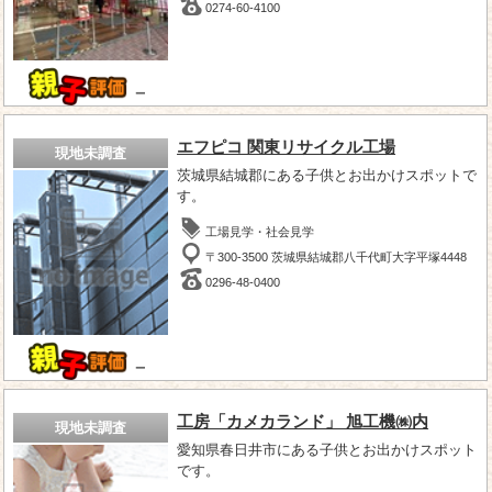
0274-60-4100
－
エフピコ 関東リサイクル工場
現地未調査
茨城県結城郡にある子供とお出かけスポットで
す。
工場見学・社会見学
〒300-3500 茨城県結城郡八千代町大字平塚4448
0296-48-0400
－
工房「カメカランド」 旭工機㈱内
現地未調査
愛知県春日井市にある子供とお出かけスポット
です。