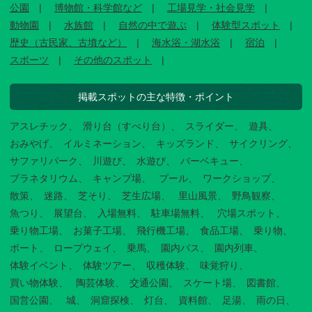
公園
博物館・科学館など
工場見学・社会見学
動物園
水族館
自然の中で遊ぶ
体験型スポット
歴史（古民家、古墳など）
海水浴・湖水浴
宿泊
スポーツ
その他のスポット
掲載スポットの主な特徴・ポイント
アスレチック
滑り台（すべり台）
スライダー
遊具
おみやげ
イルミネーション
キッズランド
サイクリング
サファリパーク
川遊び
水遊び
バーベキュー
プラネタリウム
キャンプ場
プール
ワークショップ
散策
迷路
芝そり
芝生広場
里山風景
野鳥観察
魚つり
展望台
入場無料
駐車場無料
穴場スポット
乗り物工場
お菓子工場
飛行機工場
食品工場
乗り物
ボート
ロープウェイ
乗馬
園内バス
園内列車
体験イベント
体験ツアー
収穫体験
味覚狩り
買い物体験
陶芸体験
交通公園
スケート場
図書館
国営公園
城
洞窟探検
灯台
資料館
足湯
雨の日