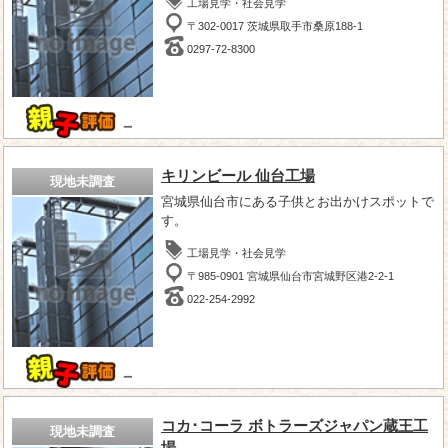
工場見学・社会見学
〒302-0017 茨城県取手市桑原188-1
0297-72-8300
－
キリンビール 仙台工場
現地未調査
宮城県仙台市にある子供とお出かけスポットで
す。
工場見学・社会見学
〒985-0901 宮城県仙台市宮城野区港2-2-1
022-254-2992
－
コカ･コーラ ボトラーズジャパン蔵王工
現地未調査