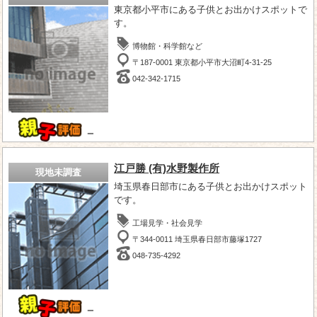
東京都小平市にある子供とお出かけスポットで
す。
博物館・科学館など
〒187-0001 東京都小平市大沼町4-31-25
042-342-1715
－
江戸勝 (有)水野製作所
現地未調査
埼玉県春日部市にある子供とお出かけスポット
です。
工場見学・社会見学
〒344-0011 埼玉県春日部市藤塚1727
048-735-4292
－