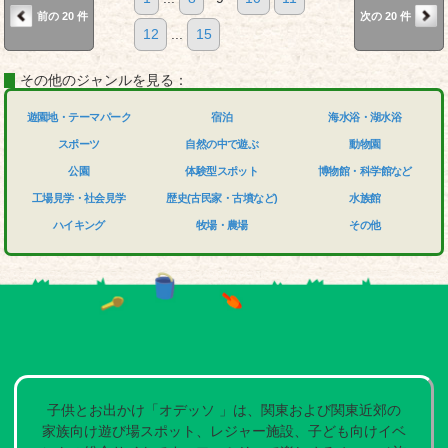
前の 20 件
次の 20 件
12
...
15
その他のジャンルを見る：
遊園地・テーマパーク
宿泊
海水浴・湖水浴
スポーツ
自然の中で遊ぶ
動物園
公園
体験型スポット
博物館・科学館など
工場見学・社会見学
歴史(古民家・古墳など)
水族館
ハイキング
牧場・農場
その他
子供とお出かけ「オデッソ 」は、関東および関東近郊の
家族向け遊び場スポット、レジャー施設、子ども向けイベ