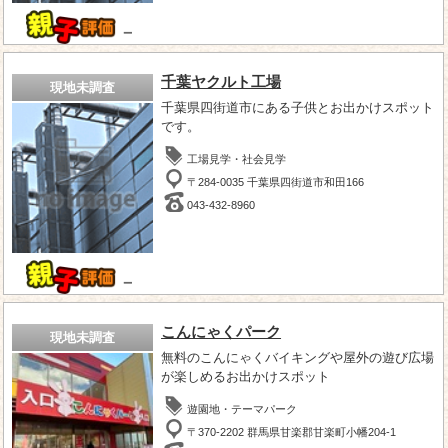
－
千葉ヤクルト工場
現地未調査
千葉県四街道市にある子供とお出かけスポット
です。
工場見学・社会見学
〒284-0035 千葉県四街道市和田166
043-432-8960
－
こんにゃくパーク
現地未調査
無料のこんにゃくバイキングや屋外の遊び広場
が楽しめるお出かけスポット
遊園地・テーマパーク
〒370-2202 群馬県甘楽郡甘楽町小幡204‐1