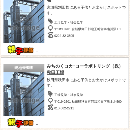
場
宮城県刈田郡にある子供とお出かけスポットで
す。
工場見学・社会見学
〒989-0701 宮城県刈田郡蔵王町宮字南川添1-1
0224-32-3505
－
みちのくコカ･コーラボトリング（株）
現地未調査
秋田工場
秋田県秋田市にある子供とお出かけスポットで
す。
工場見学・社会見学
〒019-2601 秋田県秋田市河辺和田字坂本北560
018-882-2211
－