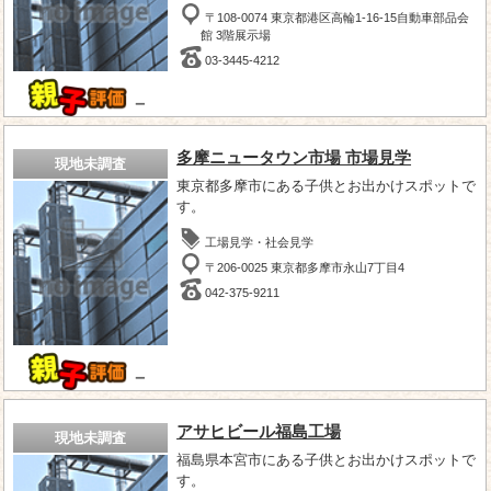
〒108-0074 東京都港区高輪1-16-15自動車部品会
館 3階展示場
03-3445-4212
－
多摩ニュータウン市場 市場見学
現地未調査
東京都多摩市にある子供とお出かけスポットで
す。
工場見学・社会見学
〒206-0025 東京都多摩市永山7丁目4
042-375-9211
－
アサヒビール福島工場
現地未調査
福島県本宮市にある子供とお出かけスポットで
す。