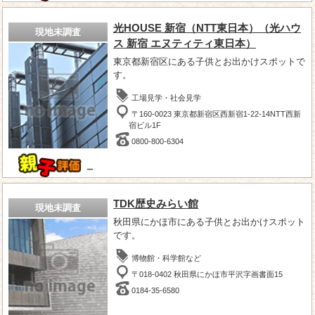
光HOUSE 新宿（NTT東日本）（光ハウ
現地未調査
ス 新宿 エヌティティ東日本）
東京都新宿区にある子供とお出かけスポットで
す。
工場見学・社会見学
〒160-0023 東京都新宿区西新宿1-22-14NTT西新
宿ビル1F
0800-800-6304
－
TDK歴史みらい館
現地未調査
秋田県にかほ市にある子供とお出かけスポット
です。
博物館・科学館など
〒018-0402 秋田県にかほ市平沢字画書面15
0184-35-6580