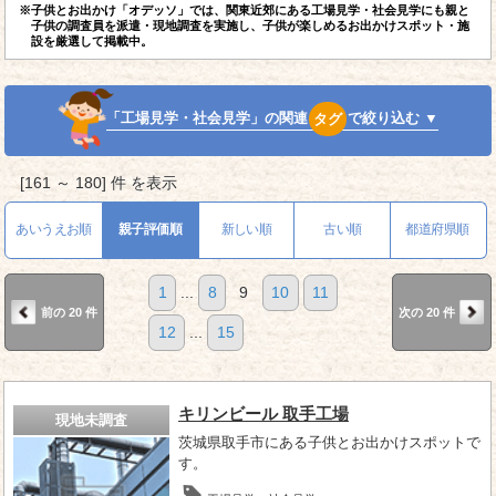
※子供とお出かけ「オデッソ」では、関東近郊にある工場見学・社会見学にも親と
子供の調査員を派遣・現地調査を実施し、子供が楽しめるお出かけスポット・施
設を厳選して掲載中。
「工場見学・社会見学」の関連
タグ
で絞り込む ▼
[161 ～ 180] 件 を表示
あいうえお順
親子評価順
新しい順
古い順
都道府県順
1
...
8
9
10
11
前の 20 件
次の 20 件
12
...
15
キリンビール 取手工場
現地未調査
茨城県取手市にある子供とお出かけスポットで
す。