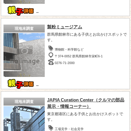
－
製粉ミュージアム
現地未調査
群馬県館林市にある子供とお出かけスポットで
す。
博物館・科学館など
〒374-0052 群馬県館林市栄町6-1
0276-71-2000
－
JAPIA Curation Center（クルマの部品
現地未調査
展示・情報コーナー）
東京都港区にある子供とお出かけスポットで
す。
工場見学・社会見学