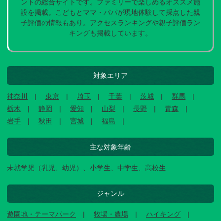
ントの総合サイトです。ファミリーで楽しめるオススメ施
設を掲載。こどもとママ・パパが現地体験して採点した親
子評価の情報もあり。アクセスランキングや親子評価ラン
キングも掲載しています。
対象エリア
神奈川
東京
埼玉
千葉
茨城
群馬
栃木
静岡
愛知
山梨
長野
青森
岩手
秋田
宮城
福島
主な対象年齢
未就学児（乳児、幼児）、小学生、中学生、高校生
ジャンル
遊園地・テーマパーク
牧場・農場
ハイキング