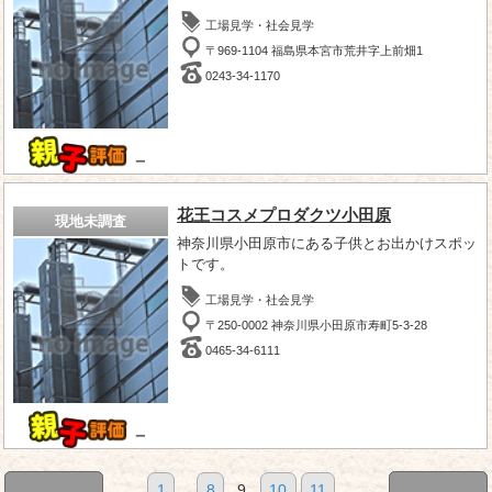
工場見学・社会見学
〒969-1104 福島県本宮市荒井字上前畑1
0243-34-1170
－
花王コスメプロダクツ小田原
現地未調査
神奈川県小田原市にある子供とお出かけスポッ
トです。
工場見学・社会見学
〒250-0002 神奈川県小田原市寿町5-3-28
0465-34-6111
－
1
...
8
9
10
11