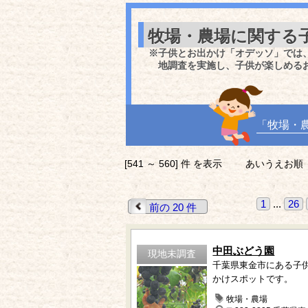
牧場・農場に関する
※子供とお出かけ「オデッソ」では
地調査を実施し、子供が楽しめる
「牧場・
[541 ～ 560] 件 を表示
あいうえお順
1
...
26
前の 20 件
中田ぶどう園
現地未調査
千葉県東金市にある子
かけスポットです。
牧場・農場