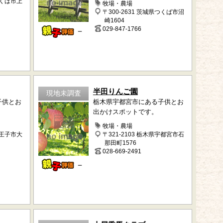
つくば市上
牧場・農場
〒300-2631 茨城県つくば市沼
崎1604
029-847-1766
－
半田りんご園
現地未調査
子供とお
栃木県宇都宮市にある子供とお
出かけスポットです。
牧場・農場
八王子市大
〒321-2103 栃木県宇都宮市石
那田町1576
028-669-2491
－