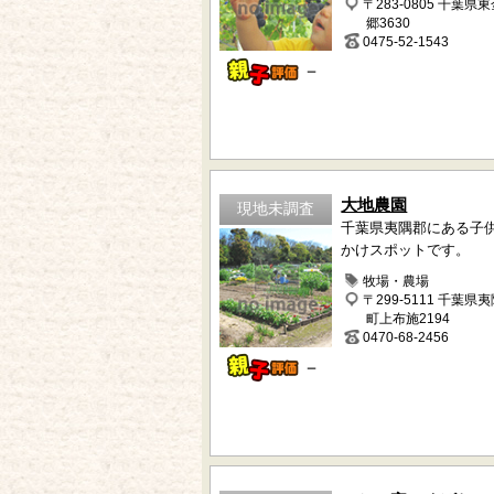
〒283-0805 千葉県
郷3630
0475-52-1543
－
大地農園
現地未調査
千葉県夷隅郡にある子
かけスポットです。
牧場・農場
〒299-5111 千葉県
町上布施2194
0470-68-2456
－