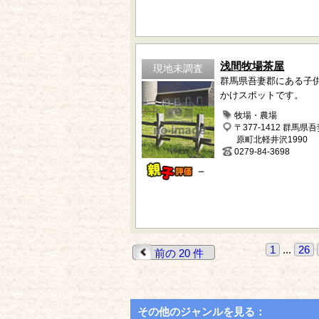
浅間牧場茶屋
現地未調査
群馬県吾妻郡にある子
かけスポットです。
牧場・農場
〒377-1412 群馬県
原町北軽井沢1990
0279-84-3698
－
1
...
26
前の 20 件
その他のジャンルを見る：