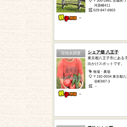
〒300-2661 茨城県
河原崎411
029-847-6903
－
シェア畑 八王子
現地未調査
東京都八王子市にある
出かけスポットです。
牧場・農場
〒192-0034 東京都
谷町687-3
－
－