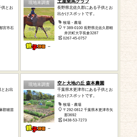
土屋乗馬クラブ
現地未調査
子供とお
長野県北佐久郡にある子供とお
出かけスポットです。
牧場・農場
宇都宮市石
〒389-0100 長野県北佐久郡軽
井沢町大字長倉3287
0267-45-0757
－
空と大地の丘 森本農園
現地未調査
供とお出
千葉県木更津市にある子供とお
出かけスポットです。
牧場・農場
耶麻郡猪苗
〒292-0812 千葉県木更津市矢
那3692
0438-53-7273
－