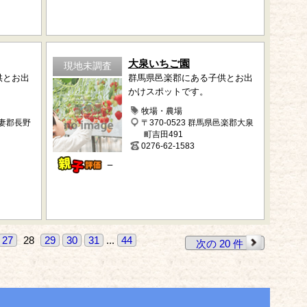
大泉いちご園
現地未調査
供とお出
群馬県邑楽郡にある子供とお出
かけスポットです。
牧場・農場
吾妻郡長野
〒370-0523 群馬県邑楽郡大泉
町吉田491
0276-62-1583
－
27
28
29
30
31
...
44
次の 20 件