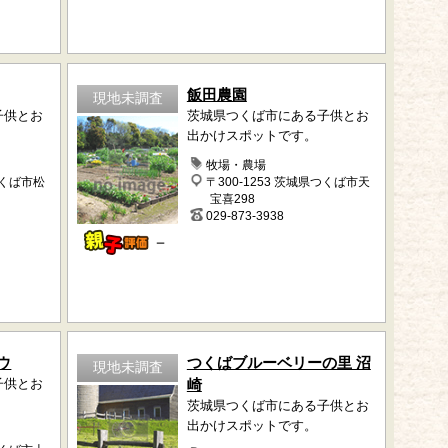
飯田農園
現地未調査
子供とお
茨城県つくば市にある子供とお
出かけスポットです。
牧場・農場
つくば市松
〒300-1253 茨城県つくば市天
宝喜298
029-873-3938
－
ウ
つくばブルーベリーの里 沼
現地未調査
子供とお
崎
茨城県つくば市にある子供とお
出かけスポットです。