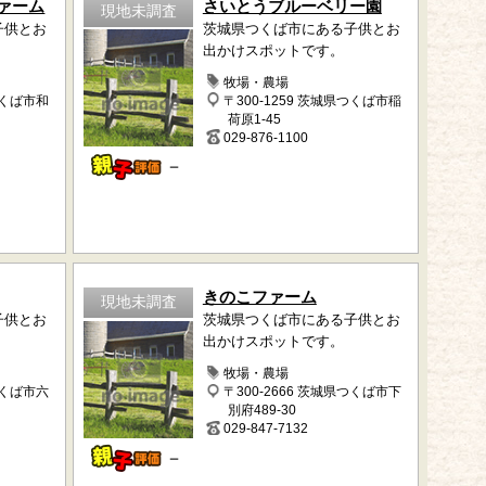
ァーム
さいとうブルーベリー園
現地未調査
子供とお
茨城県つくば市にある子供とお
出かけスポットです。
牧場・農場
つくば市和
〒300-1259 茨城県つくば市稲
荷原1-45
029-876-1100
－
きのこファーム
現地未調査
子供とお
茨城県つくば市にある子供とお
出かけスポットです。
牧場・農場
つくば市六
〒300-2666 茨城県つくば市下
別府489-30
029-847-7132
－