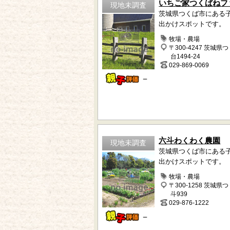
いちご家つくばねフ
現地未調査
茨城県つくば市にある
出かけスポットです。
牧場・農場
〒300-4247 茨城県
台1494-24
029-869-0069
－
六斗わくわく農園
現地未調査
茨城県つくば市にある
出かけスポットです。
牧場・農場
〒300-1258 茨城県
斗939
029-876-1222
－