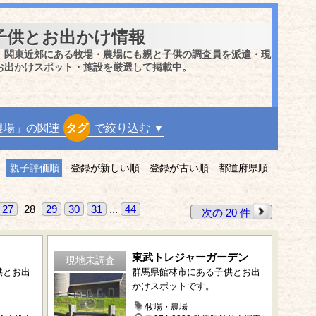
子供とお出かけ情報
、関東近郊にある牧場・農場にも親と子供の調査員を派遣・現
お出かけスポット・施設を厳選して掲載中。
農場」の関連
タグ
で絞り込む ▼
親子評価順
登録が新しい順
登録が古い順
都道府県順
27
28
29
30
31
...
44
次の 20 件
東武トレジャーガーデン
現地未調査
供とお出
群馬県館林市にある子供とお出
かけスポットです。
牧場・農場