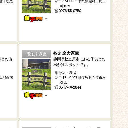
東金市松之
〒374-0033 群馬県館林市堀工
町1050
0276-55-0750
－
牧之原大茶園
現地未調査
供とお出
静岡県牧之原市にある子供とお
出かけスポットです。
牧場・農場
夷隅郡御宿
〒421-0407 静岡県牧之原市布
引原
0547-46-2844
－