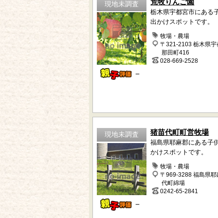
荒牧りんご園
現地未調査
栃木県宇都宮市にある
出かけスポットです。
牧場・農場
〒321-2103 栃木県
那田町416
028-669-2528
－
猪苗代町町営牧場
現地未調査
福島県耶麻郡にある子
かけスポットです。
牧場・農場
〒969-3288 福島県
代町綿場
0242-65-2841
－