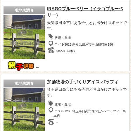
IRAGOブルーベリー（イラゴブルーベ
現地未調査
リー）
愛知県田原市にある子供とお出かけスポットで
す。
牧場・農場
〒441-3615 愛知県田原市中山町茶園186
090-5867-8630
－
加藤牧場の手づくりアイス バッフィ
現地未調査
埼玉県日高市にある子供とお出かけスポットで
す。
牧場・農場
〒350-1203 埼玉県日高市旭ケ丘572バッフィ日高
本店
－