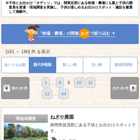
※子供とお出かけ「オデッソ」では、関東近郊にある牧場・農場にも親と子供の調
査員を派遣・現地調査を実施し、子供が楽しめるお出かけスポット・施設を厳選
して掲載中。
「牧場・農場」の関連
タグ
で絞り込む ▼
[161 ～ 180] 件 を表示
あいうえお順
親子評価順
新しい順
古い順
都道府県順
1
...
8
9
10
11
前の 20 件
次の 20 件
12
...
44
ねぎや農園
現地未調査
静岡県賀茂郡にある子供とお出かけスポットで
す。