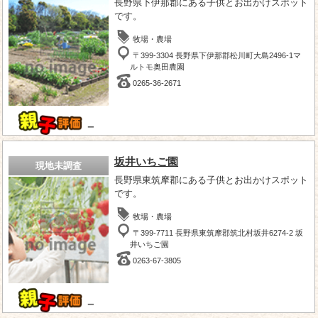
長野県下伊那郡にある子供とお出かけスポット
です。
牧場・農場
〒399-3304 長野県下伊那郡松川町大島2496-1マ
ルトモ奥田農園
0265-36-2671
－
坂井いちご園
現地未調査
長野県東筑摩郡にある子供とお出かけスポット
です。
牧場・農場
〒399-7711 長野県東筑摩郡筑北村坂井6274-2 坂
井いちご園
0263-67-3805
－