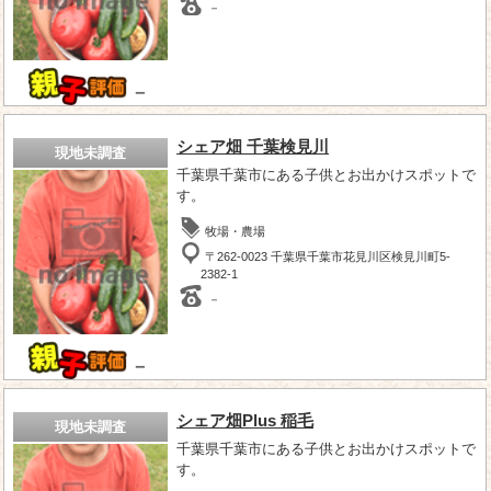
－
－
シェア畑 千葉検見川
現地未調査
千葉県千葉市にある子供とお出かけスポットで
す。
牧場・農場
〒262-0023 千葉県千葉市花見川区検見川町5-
2382-1
－
－
シェア畑Plus 稲毛
現地未調査
千葉県千葉市にある子供とお出かけスポットで
す。