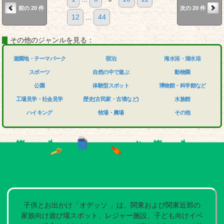
前の 20 件
次の 20 件
12
...
44
その他のジャンルを見る：
遊園地・テーマパーク
宿泊
海水浴・湖水浴
スポーツ
自然の中で遊ぶ
動物園
公園
体験型スポット
博物館・科学館など
工場見学・社会見学
歴史(古民家・古墳など)
水族館
ハイキング
牧場・農場
その他
子供とお出かけ「オデッソ 」は、関東および関東近郊の
家族向け遊び場スポット、レジャー施設、子ども向けイベ