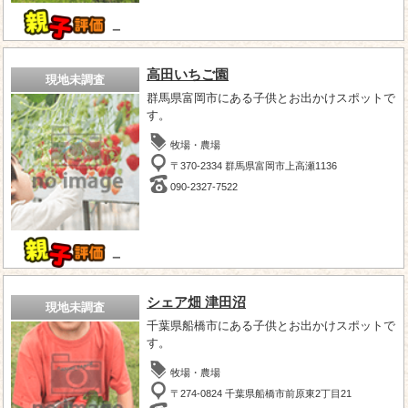
－
高田いちご園
現地未調査
群馬県富岡市にある子供とお出かけスポットで
す。
牧場・農場
〒370-2334 群馬県富岡市上高瀬1136
090-2327-7522
－
シェア畑 津田沼
現地未調査
千葉県船橋市にある子供とお出かけスポットで
す。
牧場・農場
〒274-0824 千葉県船橋市前原東2丁目21