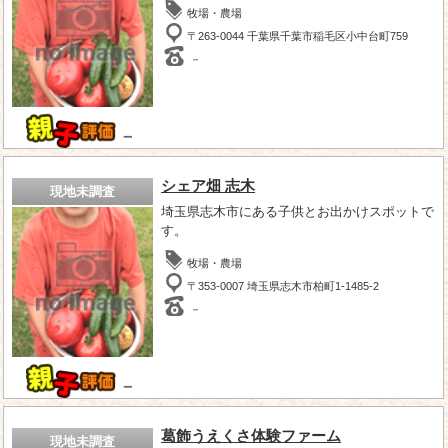
牧場・農場
〒263-0044 千葉県千葉市稲毛区小中台町759
－
－
シェア畑 志木
現地未調査
埼玉県志木市にある子供とお出かけスポットで
す。
牧場・農場
〒353-0007 埼玉県志木市柏町1-1485-2
－
－
葛飾うえくさ体験ファーム
現地未調査