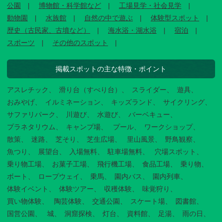
公園
博物館・科学館など
工場見学・社会見学
動物園
水族館
自然の中で遊ぶ
体験型スポット
歴史（古民家、古墳など）
海水浴・湖水浴
宿泊
スポーツ
その他のスポット
掲載スポットの主な特徴・ポイント
アスレチック
滑り台（すべり台）
スライダー
遊具
おみやげ
イルミネーション
キッズランド
サイクリング
サファリパーク
川遊び
水遊び
バーベキュー
プラネタリウム
キャンプ場
プール
ワークショップ
散策
迷路
芝そり
芝生広場
里山風景
野鳥観察
魚つり
展望台
入場無料
駐車場無料
穴場スポット
乗り物工場
お菓子工場
飛行機工場
食品工場
乗り物
ボート
ロープウェイ
乗馬
園内バス
園内列車
体験イベント
体験ツアー
収穫体験
味覚狩り
買い物体験
陶芸体験
交通公園
スケート場
図書館
国営公園
城
洞窟探検
灯台
資料館
足湯
雨の日