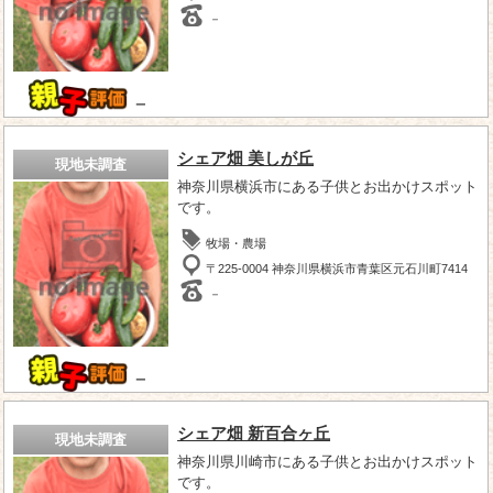
－
－
シェア畑 美しが丘
現地未調査
神奈川県横浜市にある子供とお出かけスポット
です。
牧場・農場
〒225-0004 神奈川県横浜市青葉区元石川町7414
－
－
シェア畑 新百合ヶ丘
現地未調査
神奈川県川崎市にある子供とお出かけスポット
です。