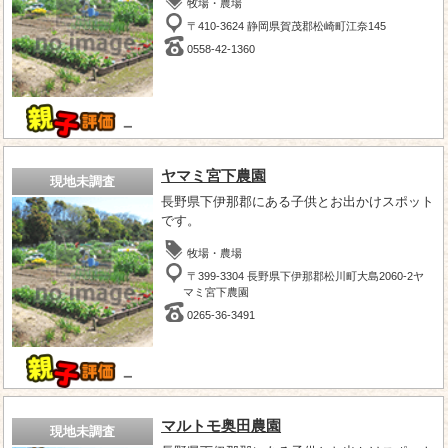
牧場・農場
〒410-3624 静岡県賀茂郡松崎町江奈145
0558-42-1360
－
ヤマミ宮下農園
現地未調査
長野県下伊那郡にある子供とお出かけスポット
です。
牧場・農場
〒399-3304 長野県下伊那郡松川町大島2060-2ヤ
マミ宮下農園
0265-36-3491
－
マルトモ奥田農園
現地未調査