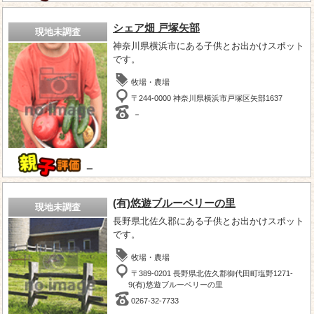
シェア畑 戸塚矢部
現地未調査
神奈川県横浜市にある子供とお出かけスポット
です。
牧場・農場
〒244-0000 神奈川県横浜市戸塚区矢部1637
－
－
(有)悠遊ブルーベリーの里
現地未調査
長野県北佐久郡にある子供とお出かけスポット
です。
牧場・農場
〒389-0201 長野県北佐久郡御代田町塩野1271-
9(有)悠遊ブルーベリーの里
0267-32-7733