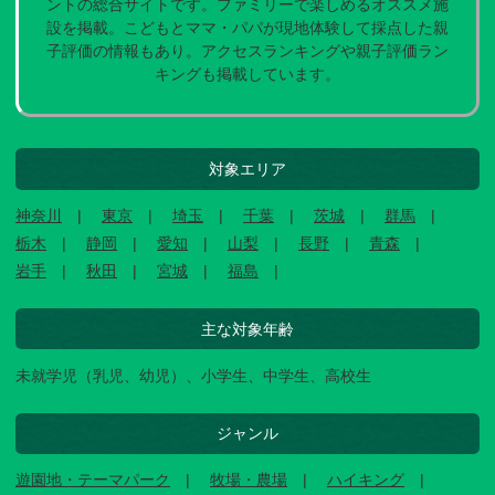
ントの総合サイトです。ファミリーで楽しめるオススメ施
設を掲載。こどもとママ・パパが現地体験して採点した親
子評価の情報もあり。アクセスランキングや親子評価ラン
キングも掲載しています。
対象エリア
神奈川
東京
埼玉
千葉
茨城
群馬
栃木
静岡
愛知
山梨
長野
青森
岩手
秋田
宮城
福島
主な対象年齢
未就学児（乳児、幼児）、小学生、中学生、高校生
ジャンル
遊園地・テーマパーク
牧場・農場
ハイキング