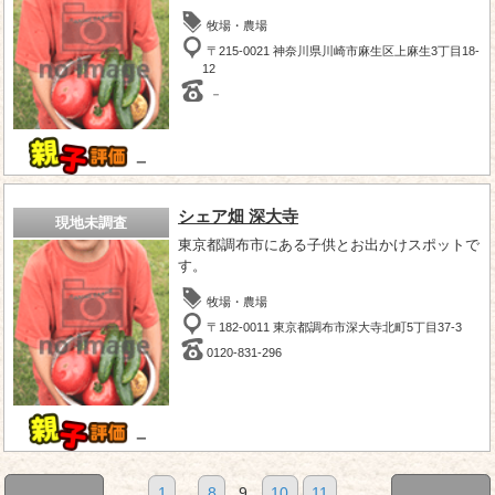
牧場・農場
〒215-0021 神奈川県川崎市麻生区上麻生3丁目18-
12
－
－
シェア畑 深大寺
現地未調査
東京都調布市にある子供とお出かけスポットで
す。
牧場・農場
〒182-0011 東京都調布市深大寺北町5丁目37-3
0120-831-296
－
1
...
8
9
10
11