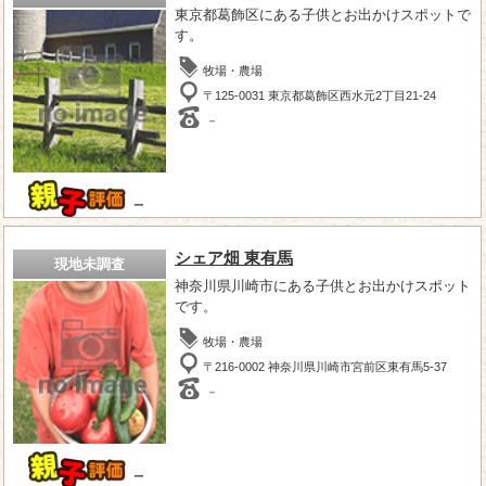
東京都葛飾区にある子供とお出かけスポットで
す。
牧場・農場
〒125-0031 東京都葛飾区西水元2丁目21-24
－
－
シェア畑 東有馬
現地未調査
神奈川県川崎市にある子供とお出かけスポット
です。
牧場・農場
〒216-0002 神奈川県川崎市宮前区東有馬5-37
－
－