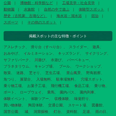
公園
博物館・科学館など
工場見学・社会見学
動物園
水族館
自然の中で遊ぶ
体験型スポット
歴史（古民家、古墳など）
海水浴・湖水浴
宿泊
スポーツ
その他のスポット
掲載スポットの主な特徴・ポイント
アスレチック
滑り台（すべり台）
スライダー
遊具
おみやげ
イルミネーション
キッズランド
サイクリング
サファリパーク
川遊び
水遊び
バーベキュー
プラネタリウム
キャンプ場
プール
ワークショップ
散策
迷路
芝そり
芝生広場
里山風景
野鳥観察
魚つり
展望台
入場無料
駐車場無料
穴場スポット
乗り物工場
お菓子工場
飛行機工場
食品工場
乗り物
ボート
ロープウェイ
乗馬
園内バス
園内列車
体験イベント
体験ツアー
収穫体験
味覚狩り
買い物体験
陶芸体験
交通公園
スケート場
図書館
国営公園
城
洞窟探検
灯台
資料館
足湯
雨の日