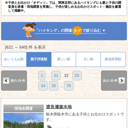
※子供とお出かけ「オデッソ」では、関東近郊にあるハイキングにも親と子供の調
査員を派遣・現地調査を実施し、子供が楽しめるお出かけスポット・施設を厳選
して掲載中。
「ハイキング」の関連
タグ
で絞り込む ▼
[621 ～ 640] 件 を表示
あいうえお順
親子評価順
新しい順
古い順
都道府県順
1
...
31
32
33
前の 20 件
次の 20 件
34
35
...
78
渡良瀬遊水地
現地未調査
栃木県栃木市にある子供とお出かけスポットで
す。