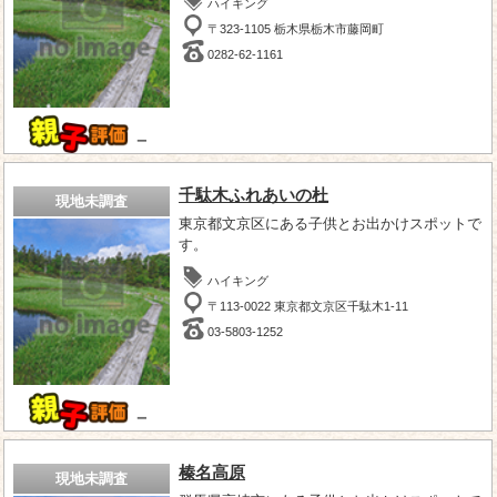
ハイキング
〒323-1105 栃木県栃木市藤岡町
0282-62-1161
－
千駄木ふれあいの杜
現地未調査
東京都文京区にある子供とお出かけスポットで
す。
ハイキング
〒113-0022 東京都文京区千駄木1-11
03-5803-1252
－
榛名高原
現地未調査