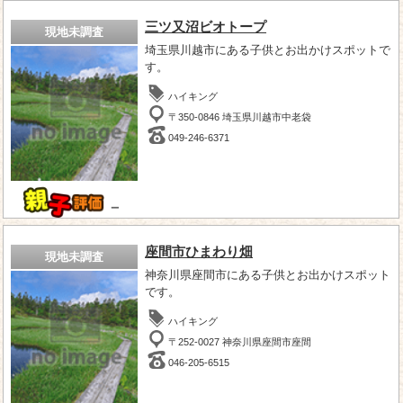
三ツ又沼ビオトープ
現地未調査
埼玉県川越市にある子供とお出かけスポットで
す。
ハイキング
〒350-0846 埼玉県川越市中老袋
049-246-6371
－
座間市ひまわり畑
現地未調査
神奈川県座間市にある子供とお出かけスポット
です。
ハイキング
〒252-0027 神奈川県座間市座間
046-205-6515