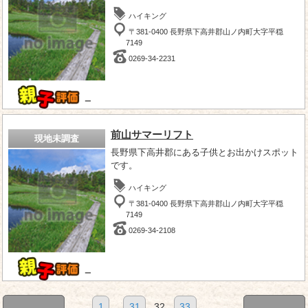
ハイキング
〒381-0400 長野県下高井郡山ノ内町大字平穏
7149
0269-34-2231
－
前山サマーリフト
現地未調査
長野県下高井郡にある子供とお出かけスポット
です。
ハイキング
〒381-0400 長野県下高井郡山ノ内町大字平穏
7149
0269-34-2108
－
1
...
31
32
33