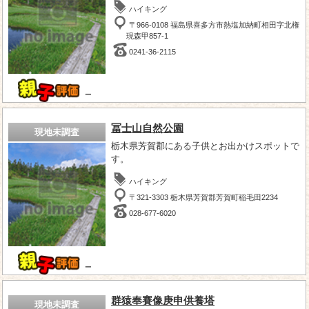
ハイキング
〒966-0108 福島県喜多方市熱塩加納町相田字北権
現森甲857-1
0241-36-2115
－
冨士山自然公園
現地未調査
栃木県芳賀郡にある子供とお出かけスポットで
す。
ハイキング
〒321-3303 栃木県芳賀郡芳賀町稲毛田2234
028-677-6020
－
群猿奉賽像庚申供養塔
現地未調査