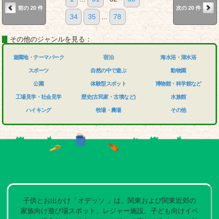
前の 20 件
次の 20 件
34
35
...
78
その他のジャンルを見る：
遊園地・テーマパーク
宿泊
海水浴・湖水浴
スポーツ
自然の中で遊ぶ
動物園
公園
体験型スポット
博物館・科学館など
工場見学・社会見学
歴史(古民家・古墳など)
水族館
ハイキング
牧場・農場
その他
子供とお出かけ「オデッソ 」は、関東および関東近郊の
家族向け遊び場スポット、レジャー施設、子ども向けイベ