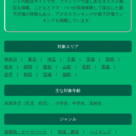
ントの総合サイトです。ファミリーで楽しめるオススメ施
設を掲載。こどもとママ・パパが現地体験して採点した親
子評価の情報もあり。アクセスランキングや親子評価ラン
キングも掲載しています。
対象エリア
神奈川
東京
埼玉
千葉
茨城
群馬
栃木
静岡
愛知
山梨
長野
青森
岩手
秋田
宮城
福島
主な対象年齢
未就学児（乳児、幼児）、小学生、中学生、高校生
ジャンル
遊園地・テーマパーク
牧場・農場
ハイキング