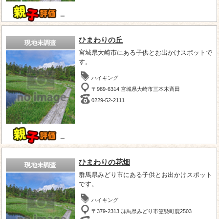
－
ひまわりの丘
現地未調査
宮城県大崎市にある子供とお出かけスポットで
す。
ハイキング
〒989-6314 宮城県大崎市三本木斉田
0229-52-2111
－
ひまわりの花畑
現地未調査
群馬県みどり市にある子供とお出かけスポット
です。
ハイキング
〒379-2313 群馬県みどり市笠懸町鹿2503