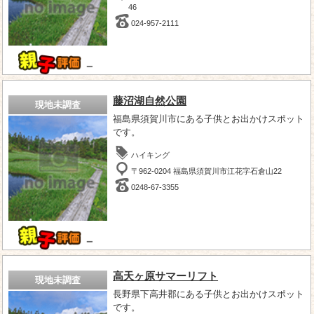
46
024-957-2111
－
藤沼湖自然公園
現地未調査
福島県須賀川市にある子供とお出かけスポット
です。
ハイキング
〒962-0204 福島県須賀川市江花字石倉山22
0248-67-3355
－
高天ヶ原サマーリフト
現地未調査
長野県下高井郡にある子供とお出かけスポット
です。