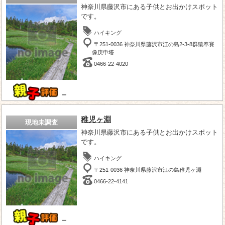
神奈川県藤沢市にある子供とお出かけスポット
です。
ハイキング
〒251-0036 神奈川県藤沢市江の島2-3-8群猿奉賽
像庚申塔
0466-22-4020
－
稚児ヶ淵
現地未調査
神奈川県藤沢市にある子供とお出かけスポット
です。
ハイキング
〒251-0036 神奈川県藤沢市江の島稚児ヶ淵
0466-22-4141
－