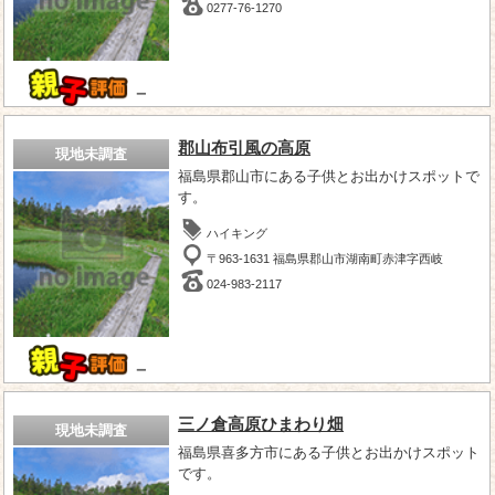
0277-76-1270
－
郡山布引風の高原
現地未調査
福島県郡山市にある子供とお出かけスポットで
す。
ハイキング
〒963-1631 福島県郡山市湖南町赤津字西岐
024-983-2117
－
三ノ倉高原ひまわり畑
現地未調査
福島県喜多方市にある子供とお出かけスポット
です。