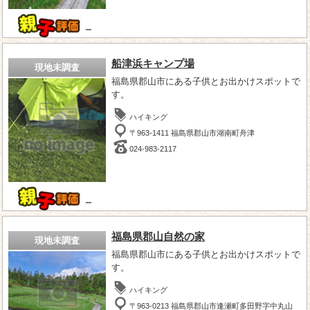
－
船津浜キャンプ場
現地未調査
福島県郡山市にある子供とお出かけスポットで
す。
ハイキング
〒963-1411 福島県郡山市湖南町舟津
024-983-2117
－
福島県郡山自然の家
現地未調査
福島県郡山市にある子供とお出かけスポットで
す。
ハイキング
〒963-0213 福島県郡山市逢瀬町多田野字中丸山