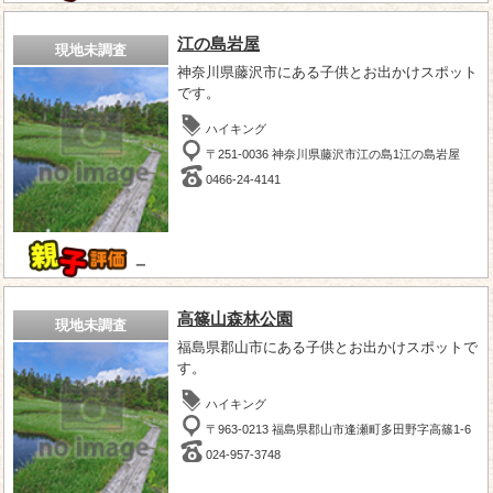
江の島岩屋
現地未調査
神奈川県藤沢市にある子供とお出かけスポット
です。
ハイキング
〒251-0036 神奈川県藤沢市江の島1江の島岩屋
0466-24-4141
－
高篠山森林公園
現地未調査
福島県郡山市にある子供とお出かけスポットで
す。
ハイキング
〒963-0213 福島県郡山市逢瀬町多田野字高篠1-6
024-957-3748