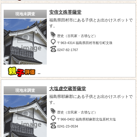
安倍文殊菩薩堂
現地未調査
福島県田村市にある子供とお出かけスポットで
す。
歴史（古民家・古墳など）
〒963-4314 福島県田村市船引町文珠
0247-82-1767
－
大塩虚空蔵菩薩堂
現地未調査
福島県耶麻郡にある子供とお出かけスポットで
す。
歴史（古民家・古墳など）
〒966-0402 福島県耶麻郡北塩原村大塩
0241-23-0534