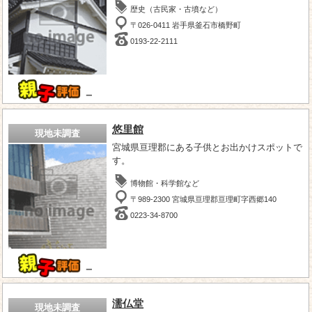
歴史（古民家・古墳など）
〒026-0411 岩手県釜石市橋野町
0193-22-2111
－
悠里館
現地未調査
宮城県亘理郡にある子供とお出かけスポットで
す。
博物館・科学館など
〒989-2300 宮城県亘理郡亘理町字西郷140
0223-34-8700
－
濡仏堂
現地未調査