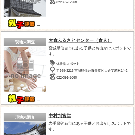
0220-52-2960
－
大倉ふるさとセンター（倉人）
現地未調査
宮城県仙台市にある子供とお出かけスポットで
す。
体験型スポット
〒989-3213 宮城県仙台市青葉区大倉字若林14-2
022-391-2060
－
中村判官堂
現地未調査
岩手県釜石市にある子供とお出かけスポットで
す。