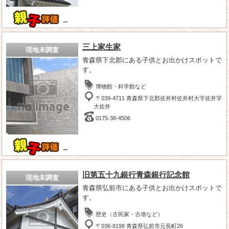
－
三上家生家
現地未調査
青森県下北郡にある子供とお出かけスポットで
す。
博物館・科学館など
〒039-4711 青森県下北郡佐井村佐井村大字佐井字
大佐井
0175-38-4506
－
旧第五十九銀行青森銀行記念館
現地未調査
青森県弘前市にある子供とお出かけスポットで
す。
歴史（古民家・古墳など）
〒036-8198 青森県弘前市元長町26