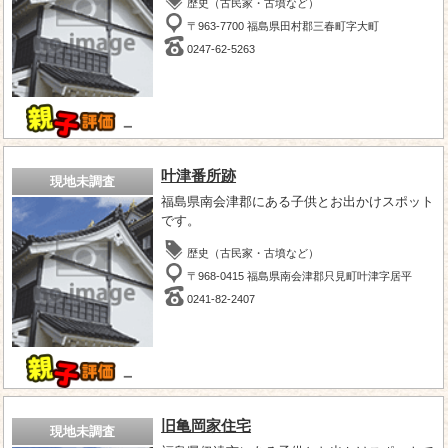
歴史（古民家・古墳など）
〒963-7700 福島県田村郡三春町字大町
0247-62-5263
－
叶津番所跡
現地未調査
福島県南会津郡にある子供とお出かけスポット
です。
歴史（古民家・古墳など）
〒968-0415 福島県南会津郡只見町叶津字居平
0241-82-2407
－
旧亀岡家住宅
現地未調査