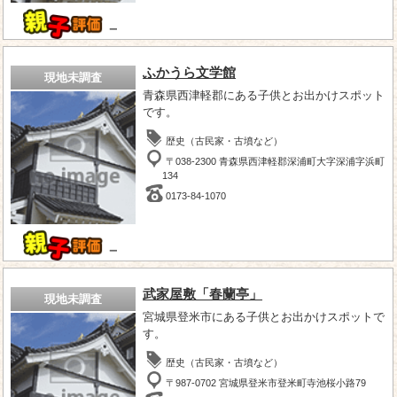
－
ふかうら文学館
現地未調査
青森県西津軽郡にある子供とお出かけスポット
です。
歴史（古民家・古墳など）
〒038-2300 青森県西津軽郡深浦町大字深浦字浜町
134
0173-84-1070
－
武家屋敷「春蘭亭」
現地未調査
宮城県登米市にある子供とお出かけスポットで
す。
歴史（古民家・古墳など）
〒987-0702 宮城県登米市登米町寺池桜小路79