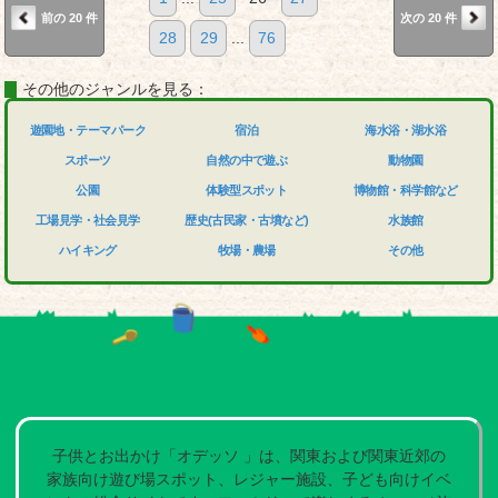
前の 20 件
次の 20 件
28
29
...
76
その他のジャンルを見る：
遊園地・テーマパーク
宿泊
海水浴・湖水浴
スポーツ
自然の中で遊ぶ
動物園
公園
体験型スポット
博物館・科学館など
工場見学・社会見学
歴史(古民家・古墳など)
水族館
ハイキング
牧場・農場
その他
子供とお出かけ「オデッソ 」は、関東および関東近郊の
家族向け遊び場スポット、レジャー施設、子ども向けイベ