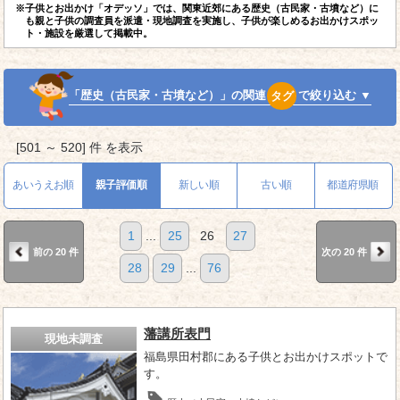
※子供とお出かけ「オデッソ」では、関東近郊にある歴史（古民家・古墳など）に
も親と子供の調査員を派遣・現地調査を実施し、子供が楽しめるお出かけスポッ
ト・施設を厳選して掲載中。
「歴史（古民家・古墳など）」の関連
タグ
で絞り込む ▼
[501 ～ 520] 件 を表示
あいうえお順
親子評価順
新しい順
古い順
都道府県順
1
...
25
26
27
前の 20 件
次の 20 件
28
29
...
76
藩講所表門
現地未調査
福島県田村郡にある子供とお出かけスポットで
す。