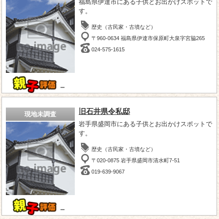
福島県伊達市にある子供とお出かけスポットで
す。
歴史（古民家・古墳など）
〒960-0634 福島県伊達市保原町大泉字宮脇265
024-575-1615
－
旧石井県令私邸
現地未調査
岩手県盛岡市にある子供とお出かけスポットで
す。
歴史（古民家・古墳など）
〒020-0875 岩手県盛岡市清水町7-51
019-639-9067
－