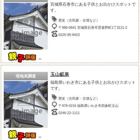
宮城県石巻市にある子供とお出かけスポットで
す。
歴史（古民家・古墳など）
〒986-0841 宮城県石巻市雲雀野町1丁目21-2
0225-95-8423
－
玉山鉱泉
現地未調査
福島県いわき市にある子供とお出かけスポット
です。
歴史（古民家・古墳など）
〒979-0216 福島県いわき市四倉町玉山
0246-22-1111
－