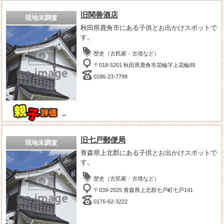
旧関善酒店
現地未調査
秋田県鹿角市にある子供とお出かけスポットで
す。
歴史（古民家・古墳など）
〒018-5201 秋田県鹿角市花輪字上花輪85
0186-23-7799
－
旧七戸郵便局
現地未調査
青森県上北郡にある子供とお出かけスポットで
す。
歴史（古民家・古墳など）
〒039-2525 青森県上北郡七戸町七戸141
0176-62-3222