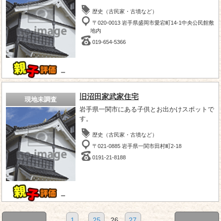
歴史（古民家・古墳など）
〒020-0013 岩手県盛岡市愛宕町14-1中央公民館敷
地内
019-654-5366
－
旧沼田家武家住宅
現地未調査
岩手県一関市にある子供とお出かけスポットで
す。
歴史（古民家・古墳など）
〒021-0885 岩手県一関市田村町2-18
0191-21-8188
－
1
...
25
26
27