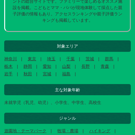
ントの総合サイトです。ファミリーで楽しめるオススメ施
設を掲載。こどもとママ・パパが現地体験して採点した親
子評価の情報もあり。アクセスランキングや親子評価ラン
キングも掲載しています。
対象エリア
神奈川
東京
埼玉
千葉
茨城
群馬
栃木
静岡
愛知
山梨
長野
青森
岩手
秋田
宮城
福島
主な対象年齢
未就学児（乳児、幼児）、小学生、中学生、高校生
ジャンル
遊園地・テーマパーク
牧場・農場
ハイキング