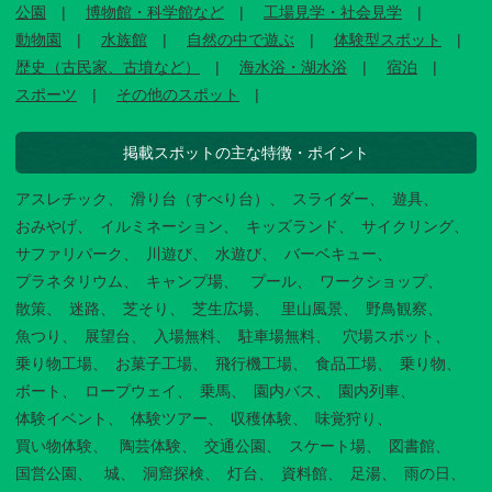
公園
博物館・科学館など
工場見学・社会見学
動物園
水族館
自然の中で遊ぶ
体験型スポット
歴史（古民家、古墳など）
海水浴・湖水浴
宿泊
スポーツ
その他のスポット
掲載スポットの主な特徴・ポイント
アスレチック
滑り台（すべり台）
スライダー
遊具
おみやげ
イルミネーション
キッズランド
サイクリング
サファリパーク
川遊び
水遊び
バーベキュー
プラネタリウム
キャンプ場
プール
ワークショップ
散策
迷路
芝そり
芝生広場
里山風景
野鳥観察
魚つり
展望台
入場無料
駐車場無料
穴場スポット
乗り物工場
お菓子工場
飛行機工場
食品工場
乗り物
ボート
ロープウェイ
乗馬
園内バス
園内列車
体験イベント
体験ツアー
収穫体験
味覚狩り
買い物体験
陶芸体験
交通公園
スケート場
図書館
国営公園
城
洞窟探検
灯台
資料館
足湯
雨の日