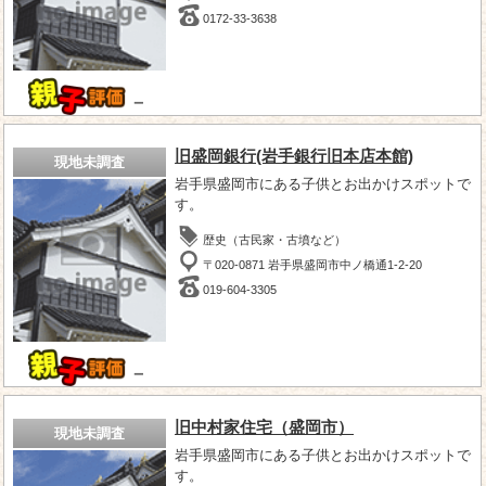
0172-33-3638
－
旧盛岡銀行(岩手銀行旧本店本館)
現地未調査
岩手県盛岡市にある子供とお出かけスポットで
す。
歴史（古民家・古墳など）
〒020-0871 岩手県盛岡市中ノ橋通1-2-20
019-604-3305
－
旧中村家住宅（盛岡市）
現地未調査
岩手県盛岡市にある子供とお出かけスポットで
す。